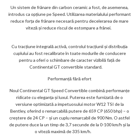
Un sistem de frânare din carbon ceramic a fost, de asemenea,
introdus ca opțiune pe Speed. Utilizarea materialului performant
reduce forța de frânare necesară pentru decelerarea de mare
viteză și reduce riscul de estompare a frânei.
Cu tracțiune integrală activă, controlul tracțiunii și distribuția
cuplului au fost recalibrate în toate modurile de conducere
pentru a oferi o schimbare de caracter vizibilă față de
Continental GT convertible standard.
Performanță fără efort
Noul Continental GT Speed ​​Convertible combină performanțe
ridicate cu eleganța și luxul. Puterea este furnizată de o
versiune optimizată a impetuosului motor W12 TSI de la
Bentley, oferind o remarcabilă putere de 659 CP (650 bhp) – o
creștere de 24 CP – și un cuplu remarcabil de 900 Nm. O astfel
de putere duce la un timp de 3,7 secunde de la 0-100 km/h și la
o viteză maximă de 335 km/h.