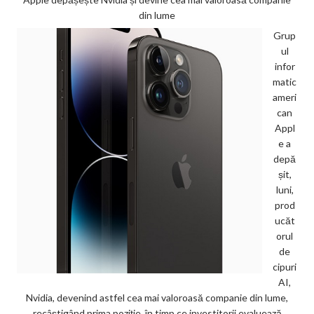
din lume
Grup
ul
infor
matic
ameri
can
Appl
e a
depă
șit,
luni,
prod
ucăt
orul
de
cipuri
AI,
Nvidia, devenind astfel cea mai valoroasă companie din lume,
recâștigând prima poziție, în timp ce investitorii evaluează