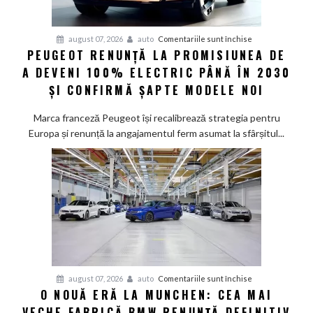
pentru
august 07, 2026
auto
Comentariile sunt închise
PEUGEOT RENUNȚĂ LA PROMISIUNEA DE
Peugeot
A DEVENI 100% ELECTRIC PÂNĂ ÎN 2030
renunță
la
ȘI CONFIRMĂ ȘAPTE MODELE NOI
promisiunea
de
Marca franceză Peugeot își recalibrează strategia pentru
a
Europa și renunță la angajamentul ferm asumat la sfârșitul...
deveni
100%
electric
până
în
2030
și
confirmă
șapte
pentru
august 07, 2026
auto
Comentariile sunt închise
modele
O NOUĂ ERĂ LA MUNCHEN: CEA MAI
O
noi
VECHE FABRICĂ BMW RENUNȚĂ DEFINITIV
nouă