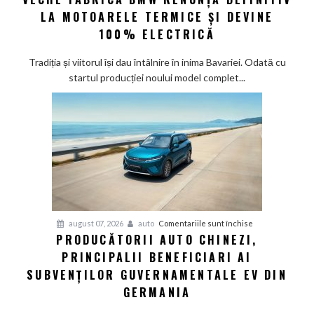
eră
LA MOTOARELE TERMICE ȘI DEVINE
la
100% ELECTRICĂ
Munchen:
Cea
Tradiția și viitorul își dau întâlnire în inima Bavariei. Odată cu
mai
startul producției noului model complet...
veche
fabrică
BMW
renunță
definitiv
la
motoarele
termice
și
pentru
august 07, 2026
auto
Comentariile sunt închise
devine
PRODUCĂTORII AUTO CHINEZI,
Producătorii
100%
PRINCIPALII BENEFICIARI AI
auto
electrică
chinezi,
SUBVENȚILOR GUVERNAMENTALE EV DIN
principalii
GERMANIA
beneficiari