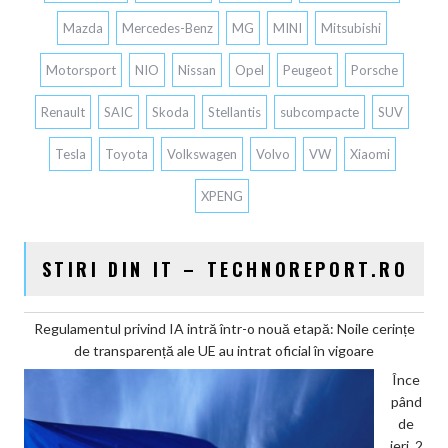
Mazda
Mercedes-Benz
MG
MINI
Mitsubishi
Motorsport
NIO
Nissan
Opel
Peugeot
Porsche
Renault
SAIC
Skoda
Stellantis
subcompacte
SUV
Tesla
Toyota
Volkswagen
Volvo
VW
Xiaomi
XPENG
STIRI DIN IT – TECHNOREPORT.RO
Regulamentul privind IA intră într-o nouă etapă: Noile cerințe
de transparență ale UE au intrat oficial în vigoare
Înce
pând
de
ieri, 2