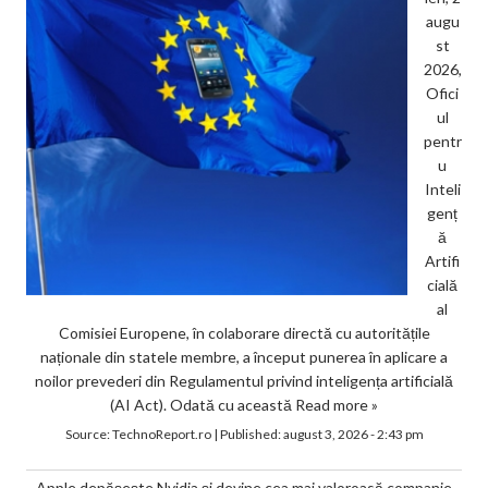
augu
st
2026,
Ofici
ul
pentr
u
Inteli
genț
ă
Artifi
cială
al
Comisiei Europene, în colaborare directă cu autoritățile
naționale din statele membre, a început punerea în aplicare a
noilor prevederi din Regulamentul privind inteligența artificială
(AI Act). Odată cu această
Read more »
Source:
TechnoReport.ro
|
Published:
august 3, 2026 - 2:43 pm
Apple depășește Nvidia și devine cea mai valoroasă companie