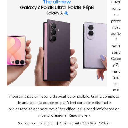
Elect
ronic
s a
preze
ntat
astăz
i
noua
serie
Galax
y Z,
marc
ând
cel
mai
important pas din istoria dispozitivelor pliabile. Gamă completă
de anul acesta aduce pe piață trei concepte distincte,
proiectate să acopere nevoi specifice: de la productivitatea de
nivel profesional
Read more »
Source:
TechnoReport.ro
|
Published:
iulie 22, 2026 - 7:23 pm