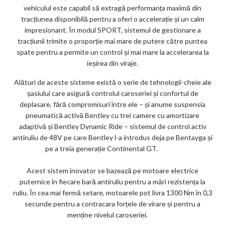
vehiculul este capabil să extragă performanța maximă din
tracțiunea disponibilă pentru a oferi o accelerație și un calm
impresionant. În modul SPORT, sistemul de gestionare a
tracțiunii trimite o proporție mai mare de putere către puntea
spate pentru a permite un control și mai mare la accelerarea la
ieșirea din viraje.
Alături de aceste sisteme există o serie de tehnologii-cheie ale
șasiului care asigură controlul caroseriei și confortul de
deplasare, fără compromisuri între ele – și anume suspensia
pneumatică activă Bentley cu trei camere cu amortizare
adaptivă și Bentley Dynamic Ride – sistemul de control activ
antiruliu de 48V pe care Bentley l-a introdus deja pe Bentayga și
pe a treia generație Continental GT.
Acest sistem inovator se bazează pe motoare electrice
puternice în fiecare bară antiruliu pentru a mări rezistența la
ruliu. În cea mai fermă setare, motoarele pot livra 1300 Nm în 0,3
secunde pentru a contracara forțele de virare și pentru a
menține nivelul caroseriei.