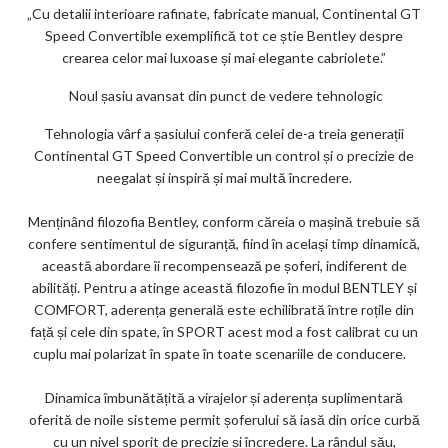
„Cu detalii interioare rafinate, fabricate manual, Continental GT
Speed ​​Convertible exemplifică tot ce știe Bentley despre
crearea celor mai luxoase și mai elegante cabriolete.”
Noul șasiu avansat din punct de vedere tehnologic
Tehnologia vârf a șasiului conferă celei de-a treia generații
Continental GT Speed ​​Convertible un control și o precizie de
neegalat și inspiră și mai multă încredere.
Menținând filozofia Bentley, conform căreia o mașină trebuie să
confere sentimentul de siguranță, fiind în același timp dinamică,
această abordare îi recompensează pe șoferi, indiferent de
abilități. Pentru a atinge această filozofie în modul BENTLEY și
COMFORT, aderența generală este echilibrată între roțile din
față și cele din spate, în SPORT acest mod a fost calibrat cu un
cuplu mai polarizat în spate în toate scenariile de conducere.
Dinamica îmbunătățită a virajelor și aderența suplimentară
oferită de noile sisteme permit șoferului să iasă din orice curbă
cu un nivel sporit de precizie și încredere. La rândul său,