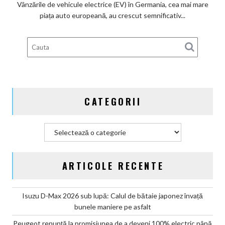
ai
Vânzările de vehicule electrice (EV) în Germania, cea mai mare
subvenților
piața auto europeană, au crescut semnificativ...
guvernamentale
EV
din
Germania
CATEGORII
Categorii
ARTICOLE RECENTE
Isuzu D-Max 2026 sub lupă: Calul de bătaie japonez învață
bunele maniere pe asfalt
Peugeot renunță la promisiunea de a deveni 100% electric până