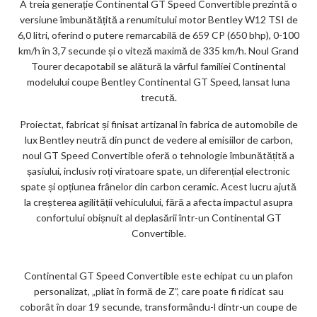
A treia generație Continental GT Speed ​​Convertible prezintă o
ar
versiune îmbunătățită a renumitului motor Bentley W12 TSI de
ks
6,0 litri, oferind o putere remarcabilă de 659 CP (650 bhp), 0-100
km/h în 3,7 secunde și o viteză maximă de 335 km/h. Noul Grand
Tourer decapotabil se alătură la vârful familiei Continental
modelului coupe Bentley Continental GT Speed, lansat luna
trecută.
Proiectat, fabricat și finisat artizanal în fabrica de automobile de
lux Bentley neutră din punct de vedere al emisiilor de carbon,
noul GT Speed ​​Convertible oferă o tehnologie îmbunătățită a
șasiului, inclusiv roți viratoare spate, un diferențial electronic
spate și opțiunea frânelor din carbon ceramic. Acest lucru ajută
la creșterea agilității vehiculului, fără a afecta impactul asupra
confortului obișnuit al deplasării într-un Continental GT
Convertible.
Continental GT Speed ​​Convertible este echipat cu un plafon
personalizat, „pliat în formă de Z”, care poate fi ridicat sau
coborât în doar 19 secunde, transformându-l dintr-un coupe de