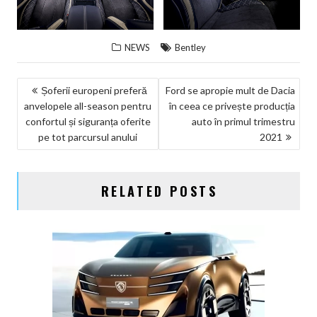
NEWS
Bentley
NAVIGARE
Șoferii europeni preferă
Ford se apropie mult de Dacia
anvelopele all-season pentru
în ceea ce privește producția
ÎN
confortul și siguranța oferite
auto în primul trimestru
ARTICOLE
pe tot parcursul anului
2021
RELATED POSTS