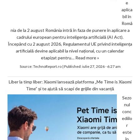
e
aplica
bil în
Româ
nia de la 2 august România intră în faza de punere în aplicare a
cadrului european pentru inteligența artificială (AI Act).
Începând cu 2 august 2026, Regulamentul UE privind inteligența
artificială devine aplicabil la nivel național, cu un calendar
etapizat pentru…
Read more »
Source:
TechnoReport.ro
|
Published:
iulie 27, 2026 - 6:27 am
Liber la timp liber: Xiaomi lansează platforma „Me Time is Xiaomi
Time” și te ajută să scapi de grijile din vacanță
Sezo
nul
conc
ediilo
r
este
în