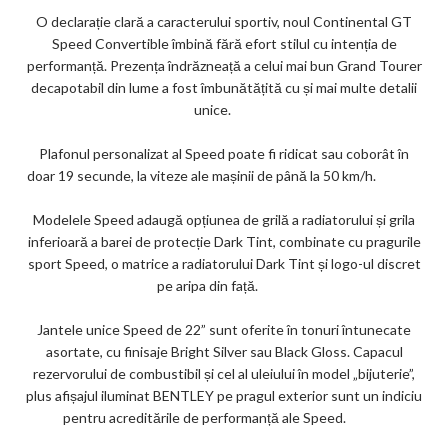
O declarație clară a caracterului sportiv, noul Continental GT
Speed ​​Convertible îmbină fără efort stilul cu intenția de
performanță. Prezența îndrăzneață a celui mai bun Grand Tourer
decapotabil din lume a fost îmbunătățită cu și mai multe detalii
unice.
Plafonul personalizat al Speed ​​poate fi ridicat sau coborât în
doar 19 secunde, la viteze ale mașinii de până la 50 km/h.
Modelele Speed adaugă opțiunea de grilă a radiatorului și grila
inferioară a barei de protecție Dark Tint, combinate cu pragurile
sport Speed, o matrice a radiatorului Dark Tint și logo-ul discret
pe aripa din față.
Jantele unice Speed de 22” sunt oferite în tonuri întunecate
asortate, cu finisaje Bright Silver sau Black Gloss. Capacul
rezervorului de combustibil și cel al uleiului în model „bijuterie”,
plus afișajul iluminat BENTLEY pe pragul exterior sunt un indiciu
pentru acreditările de performanță ale Speed.