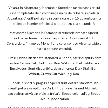
Volanul în Alcantara și însemnele Speed ​​pe fascia pasagerului
sunt completate de o combinație unică de culoare, în piele și
Alcantara. Clienții pot alege în continuare din 15 opțiuni pentru
pielea de interior principală și 11 pentru cea secundară.
Matlasarea Diamond in Diamond și tetierele brodate Speed ​​
indică performanța celui mai puternic Continental GT
Convertible, în timp ce Mono Tone color split cu Alcantara/piele
este o opțiune gratuită.
Furnirul Piano Black este standard la Speed, oferind opțiuni fără
costuri Crown Cut, Dark Stain Burr Walnut și Dark Fiddleback
Eucalyptus. Sunt disponibile, de asemenea, Dark Stain Burr
Walnut, Crown Cut Walnut și Koa.
Pedalele sport și pragurile Speed ​​sunt dotare standard, iar
clienții pot alege opțiunea Dark Tint Engine Turned Aluminium
sau o alternativă din piele la finisajul Speed ​​color split și Speed
Colour Specification.
O ventilație cu aer cald pentru gât (mai caldă și mai silențioasă