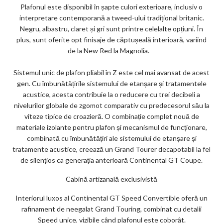
Plafonul este disponibil în șapte culori exterioare, inclusiv o
interpretare contemporană a tweed-ului tradițional britanic.
Negru, albastru, claret și gri sunt printre celelalte opțiuni. În
plus, sunt oferite opt finisaje de căptușeală interioară, variind
de la New Red la Magnolia.
Sistemul unic de plafon pliabil în Z este cel mai avansat de acest
gen. Cu îmbunătățirile sistemului de etanșare și tratamentele
acustice, acesta contribuie la o reducere cu trei decibeli a
nivelurilor globale de zgomot comparativ cu predecesorul său la
viteze tipice de croazieră. O combinație complet nouă de
materiale izolante pentru plafon și mecanismul de funcționare,
combinată cu îmbunătățiri ale sistemului de etanșare și
tratamente acustice, creează un Grand Tourer decapotabil la fel
de silențios ca generația anterioară Continental GT Coupe.
Cabină artizanală exclusivistă
Interiorul luxos al Continental GT Speed ​​Convertible oferă un
rafinament de neegalat Grand Touring, combinat cu detalii
Speed unice, vizibile când plafonul este coborât.