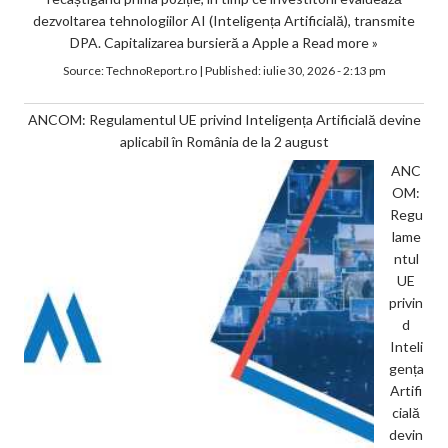
dezvoltarea tehnologiilor AI (Inteligența Artificială), transmite
DPA. Capitalizarea bursieră a Apple a
Read more »
Source:
TechnoReport.ro
|
Published:
iulie 30, 2026 - 2:13 pm
ANCOM: Regulamentul UE privind Inteligența Artificială devine
aplicabil în România de la 2 august
ANC
OM:
Regu
lame
ntul
UE
privin
d
Inteli
gența
Artifi
cială
devin