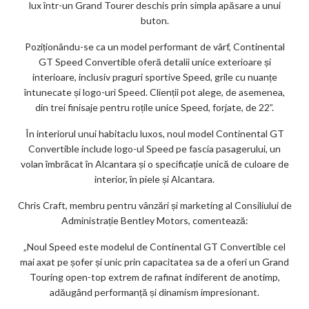
lux într-un Grand Tourer deschis prin simpla apăsare a unui
buton.
Poziționându-se ca un model performant de vârf, Continental
GT Speed ​​Convertible oferă detalii unice exterioare și
interioare, inclusiv praguri sportive Speed, grile cu nuanțe
întunecate și logo-uri Speed. Clienții pot alege, de asemenea,
din trei finisaje pentru roțile unice ​​Speed, ​​forjate, de 22”.
În interiorul unui habitaclu luxos, noul model Continental GT
Convertible include logo-ul Speed ​​pe fascia pasagerului, un
volan îmbrăcat în Alcantara și o specificație unică de culoare de
interior, în piele și Alcantara.
Chris Craft, membru pentru vânzări și marketing al Consiliului de
Administrație Bentley Motors, comentează:
„Noul Speed este modelul de Continental GT Convertible cel
mai axat pe șofer și unic prin capacitatea sa de a oferi un Grand
Touring open-top extrem de rafinat indiferent de anotimp,
adăugând performanță și dinamism impresionant.