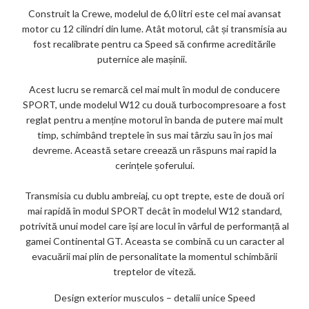
Construit la Crewe, modelul de 6,0 litri este cel mai avansat
motor cu 12 cilindri din lume. Atât motorul, cât și transmisia au
fost recalibrate pentru ca Speed ​​să confirme acreditările
puternice ale mașinii.
Acest lucru se remarcă cel mai mult în modul de conducere
SPORT, unde modelul W12 cu două turbocompresoare a fost
reglat pentru a menține motorul în banda de putere mai mult
timp, schimbând treptele în sus mai târziu sau în jos mai
devreme. Această setare creează un răspuns mai rapid la
cerințele șoferului.
Transmisia cu dublu ambreiaj, cu opt trepte, este de două ori
mai rapidă în modul SPORT decât în ​​modelul W12 standard,
potrivită unui model care își are locul în vârful de performanță al
gamei Continental GT. Aceasta se combină cu un caracter al
evacuării mai plin de personalitate la momentul schimbării
treptelor de viteză.
Design exterior musculos – detalii unice
Speed