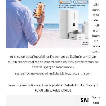
plin
dans,
însă
de
mult
e ori
bagaj
ele
vin la
pach
et și cu un bagaj invizibil: grijile pentru ce lăsăm în urmă. Un
studiu recent realizat de Xiaomi arată că 49% dintre români se
tem de spargeri
Read more »
Source:
TechnoReport.ro
|
Published:
iulie 22, 2026 - 7:31 pm
Samsung revoluționează seria pliabilă: Debutul noilor Galaxy Z
Fold8 Ultra, Fold8 și Flip8
Sams
ung