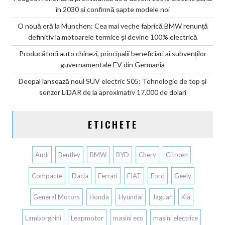
în 2030 și confirmă șapte modele noi
O nouă eră la Munchen: Cea mai veche fabrică BMW renunță
definitiv la motoarele termice și devine 100% electrică
Producătorii auto chinezi, principalii beneficiari ai subvenților
guvernamentale EV din Germania
Deepal lansează noul SUV electric S05: Tehnologie de top și
senzor LiDAR de la aproximativ 17.000 de dolari
ETICHETE
Audi
Bentley
BMW
BYD
Chery
Citroen
Compacte
Dacia
Ferrari
FIAT
Ford
Geely
General Motors
Honda
Hyundai
Jaguar
Kia
Lamborghini
Leapmotor
masini eco
masini electrice