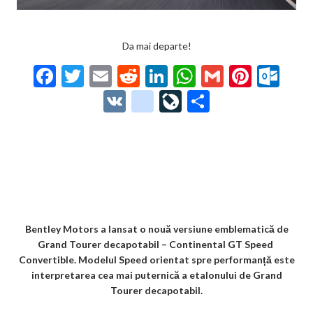
Da mai departe!
F
T
E
R
Li
W
G
Pi
O
ac
w
m
e
n
h
m
nt
ut
V
g
Li
P
e
itt
ai
d
ke
at
ai
er
lo
K
o
ve
ar
b
er
l
di
dI
s
l
es
o
o
Jo
ta
o
t
n
A
t
k.
gl
ur
je
o
p
co
e_
n
az
k
p
m
b
al
ă
o
Bentley Motors a lansat o nouă versiune emblematică de
Grand Tourer decapotabil – Continental GT Speed ​​
o
Convertible. Modelul Speed ​​orientat spre performanță este
k
interpretarea cea mai puternică a etalonului de Grand
Tourer decapotabil.
m