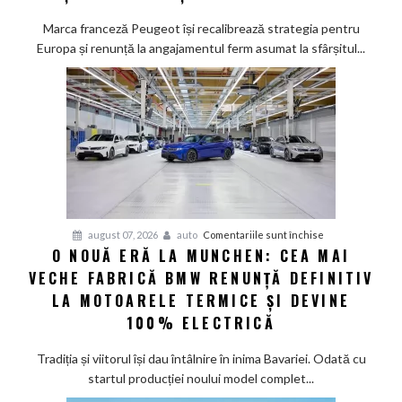
promisiunea
de
Marca franceză Peugeot își recalibrează strategia pentru
a
Europa și renunță la angajamentul ferm asumat la sfârșitul...
deveni
100%
electric
până
în
2030
și
confirmă
șapte
pentru
august 07, 2026
auto
Comentariile sunt închise
modele
O NOUĂ ERĂ LA MUNCHEN: CEA MAI
O
noi
VECHE FABRICĂ BMW RENUNȚĂ DEFINITIV
nouă
eră
LA MOTOARELE TERMICE ȘI DEVINE
la
100% ELECTRICĂ
Munchen:
Cea
Tradiția și viitorul își dau întâlnire în inima Bavariei. Odată cu
mai
startul producției noului model complet...
veche