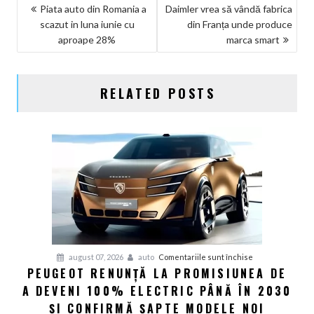
NAVIGARE
Piata auto din Romania a
Daimler vrea să vândă fabrica
scazut in luna iunie cu
din Franța unde produce
ÎN
aproape 28%
marca smart
ARTICOLE
RELATED POSTS
pentru
august 07, 2026
auto
Comentariile sunt închise
PEUGEOT RENUNȚĂ LA PROMISIUNEA DE
Peugeot
A DEVENI 100% ELECTRIC PÂNĂ ÎN 2030
renunță
la
ȘI CONFIRMĂ ȘAPTE MODELE NOI