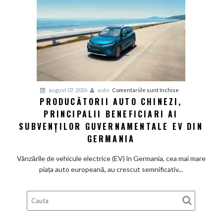
fabrică
BMW
renunță
definitiv
la
motoarele
termice
și
pentru
august 07, 2026
auto
Comentariile sunt închise
devine
PRODUCĂTORII AUTO CHINEZI,
Producătorii
100%
PRINCIPALII BENEFICIARI AI
auto
electrică
chinezi,
SUBVENȚILOR GUVERNAMENTALE EV DIN
principalii
GERMANIA
beneficiari
ai
Vânzările de vehicule electrice (EV) în Germania, cea mai mare
subvenților
piața auto europeană, au crescut semnificativ...
guvernamentale
EV
din
Germania