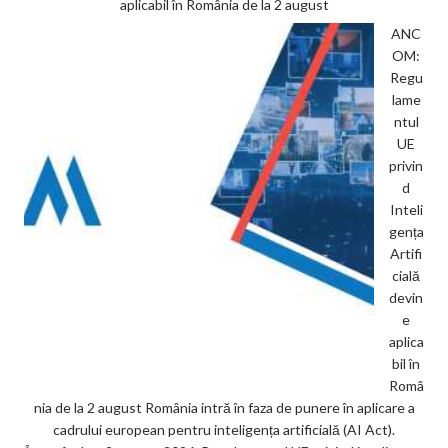
aplicabil în România de la 2 august
ANC
OM:
Regu
lame
ntul
UE
privin
d
Inteli
gența
Artifi
cială
devin
e
aplica
bil în
Româ
nia de la 2 august România intră în faza de punere în aplicare a
cadrului european pentru inteligența artificială (AI Act).