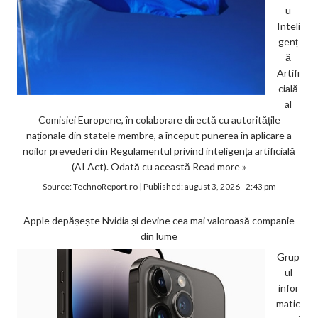
u
Inteli
genț
ă
Artifi
cială
al
Comisiei Europene, în colaborare directă cu autoritățile
naționale din statele membre, a început punerea în aplicare a
noilor prevederi din Regulamentul privind inteligența artificială
(AI Act). Odată cu această
Read more »
Source:
TechnoReport.ro
|
Published:
august 3, 2026 - 2:43 pm
Apple depășește Nvidia și devine cea mai valoroasă companie
din lume
Grup
ul
infor
matic