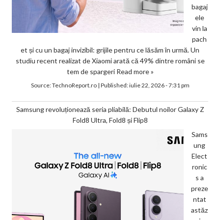
bagaj
ele
vin la
pach
et și cu un bagaj invizibil: grijile pentru ce lăsăm în urmă. Un
studiu recent realizat de Xiaomi arată că 49% dintre români se
tem de spargeri
Read more »
Source:
TechnoReport.ro
|
Published:
iulie 22, 2026 - 7:31 pm
Samsung revoluționează seria pliabilă: Debutul noilor Galaxy Z
Fold8 Ultra, Fold8 și Flip8
Sams
ung
Elect
ronic
s a
preze
ntat
astăz