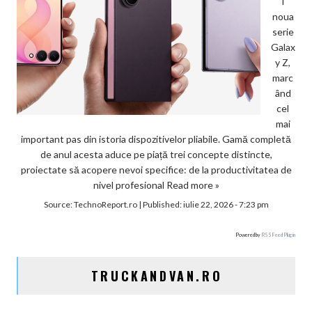
i
noua
serie
Galax
y Z,
marc
ând
cel
mai
important pas din istoria dispozitivelor pliabile. Gamă completă
de anul acesta aduce pe piață trei concepte distincte,
proiectate să acopere nevoi specifice: de la productivitatea de
nivel profesional
Read more »
Source:
TechnoReport.ro
|
Published:
iulie 22, 2026 - 7:23 pm
Powered by
RSS Feed Plugin
TRUCKANDVAN.RO