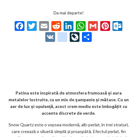
Da mai departe!
F
T
E
R
Li
W
G
Pi
O
ac
w
m
e
n
h
m
nt
ut
V
g
Li
P
e
itt
ai
d
ke
at
ai
er
lo
K
o
ve
ar
b
er
l
di
dI
s
l
es
o
o
Jo
ta
o
t
n
A
t
k.
gl
ur
je
o
p
co
e_
n
az
k
p
m
b
al
ă
o
Patina este inspirată de atmosfera frumoasă și aura
metalelor lustruite, cu un mix de șampanie și mătase. Cu un
o
aer de lux și opulență, acest crem mediu este îmbogățit cu
k
accente discrete de verde.
m
Snow Quartz este o vopsea modernă, alb-perlat, în trei straturi,
care creează o siluetă simplă și proaspătă. Efectul perlat, fin
ar