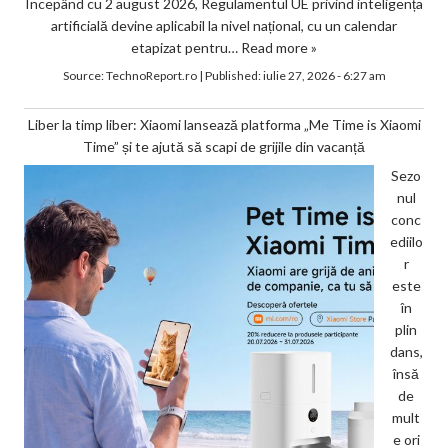
Începând cu 2 august 2026, Regulamentul UE privind inteligența
artificială devine aplicabil la nivel național, cu un calendar
etapizat pentru…
Read more »
Source:
TechnoReport.ro
|
Published:
iulie 27, 2026 - 6:27 am
Liber la timp liber: Xiaomi lansează platforma „Me Time is Xiaomi
Time” și te ajută să scapi de grijile din vacanță
Sezo
nul
conc
ediilo
r
este
în
plin
dans,
însă
de
mult
e ori