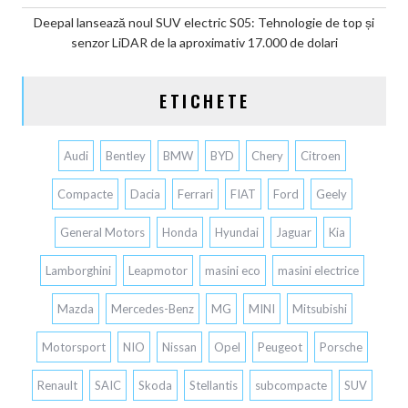
Deepal lansează noul SUV electric S05: Tehnologie de top și
senzor LiDAR de la aproximativ 17.000 de dolari
ETICHETE
Audi
Bentley
BMW
BYD
Chery
Citroen
Compacte
Dacia
Ferrari
FIAT
Ford
Geely
General Motors
Honda
Hyundai
Jaguar
Kia
Lamborghini
Leapmotor
masini eco
masini electrice
Mazda
Mercedes-Benz
MG
MINI
Mitsubishi
Motorsport
NIO
Nissan
Opel
Peugeot
Porsche
Renault
SAIC
Skoda
Stellantis
subcompacte
SUV