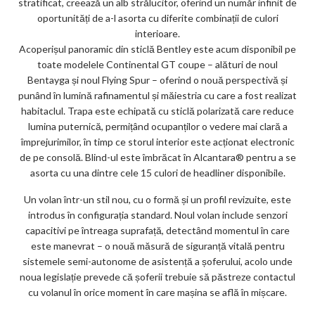
stratificat, creează un alb strălucitor, oferind un număr infinit de
ks
oportunități de a-l asorta cu diferite combinații de culori
interioare.
Acoperișul panoramic din sticlă Bentley este acum disponibil pe
toate modelele Continental GT coupe – alături de noul
Bentayga și noul Flying Spur – oferind o nouă perspectivă și
punând în lumină rafinamentul și măiestria cu care a fost realizat
habitaclul. Trapa este echipată cu sticlă polarizată care reduce
lumina puternică, permițând ocupanților o vedere mai clară a
împrejurimilor, în timp ce storul interior este acționat electronic
de pe consolă. Blind-ul este îmbrăcat în Alcantara® pentru a se
asorta cu una dintre cele 15 culori de headliner disponibile.
Un volan într-un stil nou, cu o formă și un profil revizuite, este
introdus în configurația standard. Noul volan include senzori
capacitivi pe întreaga suprafață, detectând momentul în care
este manevrat – o nouă măsură de siguranță vitală pentru
sistemele semi-autonome de asistență a șoferului, acolo unde
noua legislație prevede că șoferii trebuie să păstreze contactul
cu volanul în orice moment în care mașina se află în mișcare.