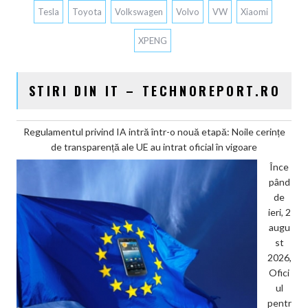
Tesla
Toyota
Volkswagen
Volvo
VW
Xiaomi
XPENG
STIRI DIN IT – TECHNOREPORT.RO
Regulamentul privind IA intră într-o nouă etapă: Noile cerințe
de transparență ale UE au intrat oficial în vigoare
Înce
pând
de
ieri, 2
augu
st
2026,
Ofici
ul
pentr