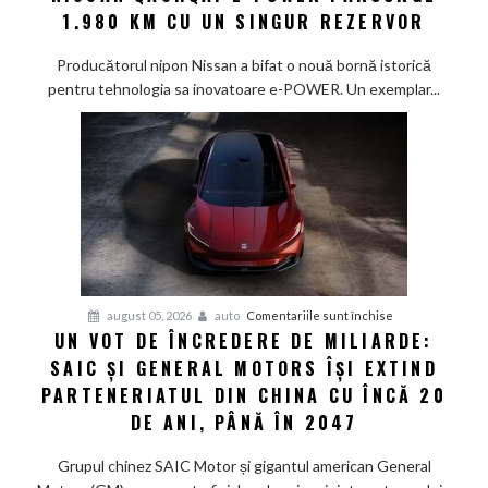
record
1.980 KM CU UN SINGUR REZERVOR
mondial
de
Producătorul nipon Nissan a bifat o nouă bornă istorică
eficiență:
pentru tehnologia sa inovatoare e-POWER. Un exemplar...
Nissan
Qashqai
e-
POWER
parcurge
1.980
km
cu
un
pentru
august 05, 2026
auto
Comentariile sunt închise
singur
UN VOT DE ÎNCREDERE DE MILIARDE:
Un
rezervor
SAIC ȘI GENERAL MOTORS ÎȘI EXTIND
vot
de
PARTENERIATUL DIN CHINA CU ÎNCĂ 20
încredere
DE ANI, PÂNĂ ÎN 2047
de
miliarde:
Grupul chinez SAIC Motor și gigantul american General
SAIC