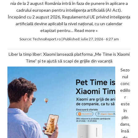
nia de la 2 august România intră în faza de punere în aplicare a
cadrului european pentru inteligența artificială (AI Act).
Începând cu 2 august 2026, Regulamentul UE privind inteligența
artificială devine aplicabil la nivel național, cu un calendar
etapizat pentru…
Read more »
Source:
TechnoReport.ro
|
Published:
iulie 27, 2026 - 6:27 am
Liber la timp liber: Xiaomi lansează platforma „Me Time is Xiaomi
Time” și te ajută să scapi de grijile din vacanță
Sezo
nul
conc
ediilo
r
este
în
plin
dans,
însă
de