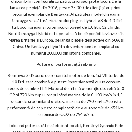
disponibil în configurații cu patru, cinci sau șapte locuri. De la
lansarea pe piață din 2016, peste 25.000 de clienți și-au primit
propriul exemplar de Bentayga. Al patrulea model din gama
Bentayga se alătură eficientului plug-in Hybrid, V8 de 4,0 litri
turbocompresor și puternicului Speed de 6,0 litri, 12 cilindri.
Noul Bentayga Hybrid este pe cale să fie disponibil la vânzare în
Marea Britanie și Europa, pe lângă piețele deja active din SUA și
China. Un Bentayga Hybrid a devenit recent exemplarul cu
numărul 200.000 din istoria companiei.
Putere și performanță sublime
Bentayga S dispune de renumitul motor pe benzină V8 turbo de
4,0 litri, care combină o putere impresionantă cu un consum
redus de combustibil. Motorul de ultimă generație dezvoltă 550
CP și 770 Nm cuplu, propulsând mașina de la 0-100 km/h în 4,5
secunde și permițând o viteză maximă de 290 km/h. Această
performanță de top este completată de o autonomie de 654 km,
cu emisii de CO2 de 294 g/km.
Folosind puterea cât mai eficient posibil, Bentley Dynamic Ride
este în echiparea standard – prima tehnologie electrică de