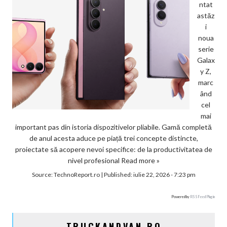
ntat
astăz
i
noua
serie
Galax
y Z,
marc
ând
cel
mai
important pas din istoria dispozitivelor pliabile. Gamă completă
de anul acesta aduce pe piață trei concepte distincte,
proiectate să acopere nevoi specifice: de la productivitatea de
nivel profesional
Read more »
Source:
TechnoReport.ro
|
Published:
iulie 22, 2026 - 7:23 pm
Powered by
RSS Feed Plugin
TRUCKANDVAN.RO