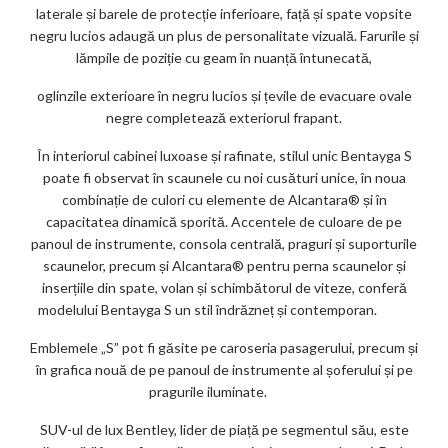
laterale și barele de protecție inferioare, față și spate vopsite
negru lucios adaugă un plus de personalitate vizuală. Farurile și
lămpile de poziție cu geam în nuanță întunecată,
oglinzile exterioare în negru lucios și țevile de evacuare ovale
negre completează exteriorul frapant.
În interiorul cabinei luxoase și rafinate, stilul unic Bentayga S
poate fi observat în scaunele cu noi cusături unice, în noua
combinație de culori cu elemente de Alcantara® și în
capacitatea dinamică sporită. Accentele de culoare de pe
panoul de instrumente, consola centrală, praguri și suporturile
scaunelor, precum și Alcantara® pentru perna scaunelor și
inserțiile din spate, volan și schimbătorul de viteze, conferă
modelului Bentayga S un stil îndrăzneț și contemporan.
Emblemele „S” pot fi găsite pe caroseria pasagerului, precum și
în grafica nouă de pe panoul de instrumente al șoferului și pe
pragurile iluminate.
SUV-ul de lux Bentley, lider de piață pe segmentul său, este