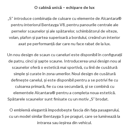
O cabină unică – echipare de lux
„S“ introduce combinația de culoare cu elemente de Alcantara®
pentru interiorul Bentayga V8, pentru panourile centrale ale
pernelor scaunelor și ale spătarelor, schimbătorul de viteze,
volan, plafon și partea superioară a bordului, creând un interior
axat pe performanță dar care nu face rabat de la lux.
Un nou design de scaun cu caneluri este disponibil în configurații
de patru, cinci și șapte scaune. Introducerea unui design nou al
scaunelor oferă o estetică mai sportivă, cu linii de cusătură
simple și curate în zona umerilor. Noul design de cusătură
definește canelul, și este disponibil pentru a se potrivi fie cu
culoarea primară, fie cu cea secundară, și se combină cu
elementele Alcantara® pentru a completa noua estetică.
Spătarele scaunelor sunt finisate cu un motiv „S” brodat.
O emblemă elegantă împodobește fascia din fața pasagerului,
cu un model similar Bentayga S pe praguri, care se luminează la
intrarea sau ieșirea din vehicul.