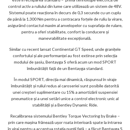
control activ a ruliului din lume care utilizează un sistem de 48V.
Sistemul poate reacționa în decurs de 0,3 secunde cu un cuplu
de până la 1.300 Nm pentru a contracara forțele de ruliu la virare,
asigurând contactul maxim al anvelopelor cu suprafața de rulare,
pentru a oferi stabilitate, confort la conducere și
manevrabilitate excepțională.
Similar cu recent lansat Continental GT Speed, unde granițele
confortului și ale performanței au fost extinse prin selecția
modului de șasiu, Bentayga S oferă acum un mod SPORT
îmbunătățit față de un Bentayga standard.
În modul SPORT, direcția mai dinamică, răspunsul în viraje
îmbunătățit și ruliul redus al caroseriei sunt posibile datorită
unei creșteri suplimentare cu 15% a amortizării suspensiei
pneumatice și a unei setări unice a control electronic unic al
stabilității și a Bentley Dynamic Ride.
Recalibrarea sistemului Bentley Torque Vectoring by Brake –
prin care mașina frânează ușor roata interioară spate la intrarea
în viraj pentru a accentua rotația punții față – a făcut Bentayga S