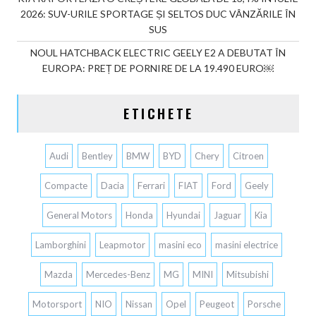
2026: SUV-URILE SPORTAGE ȘI SELTOS DUC VÂNZĂRILE ÎN
SUS
NOUL HATCHBACK ELECTRIC GEELY E2 A DEBUTAT ÎN
EUROPA: PREȚ DE PORNIRE DE LA 19.490 EURO￼
ETICHETE
Audi
Bentley
BMW
BYD
Chery
Citroen
Compacte
Dacia
Ferrari
FIAT
Ford
Geely
General Motors
Honda
Hyundai
Jaguar
Kia
Lamborghini
Leapmotor
masini eco
masini electrice
Mazda
Mercedes-Benz
MG
MINI
Mitsubishi
Motorsport
NIO
Nissan
Opel
Peugeot
Porsche