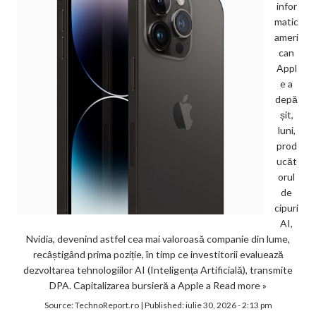
infor
matic
ameri
can
Appl
e a
depă
șit,
luni,
prod
ucăt
orul
de
cipuri
AI,
Nvidia, devenind astfel cea mai valoroasă companie din lume,
recâștigând prima poziție, în timp ce investitorii evaluează
dezvoltarea tehnologiilor AI (Inteligența Artificială), transmite
DPA. Capitalizarea bursieră a Apple a
Read more »
Source:
TechnoReport.ro
|
Published:
iulie 30, 2026 - 2:13 pm