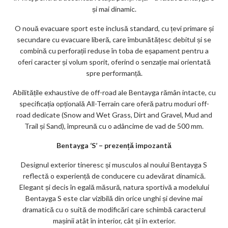
și mai dinamic.
O nouă evacuare sport este inclusă standard, cu țevi primare și
secundare cu evacuare liberă, care îmbunătățesc debitul și se
combină cu perforații reduse în toba de eșapament pentru a
oferi caracter și volum sporit, oferind o senzație mai orientată
spre performanță.
Abilitățile exhaustive de off-road ale Bentayga rămân intacte, cu
specificația opțională All-Terrain care oferă patru moduri off-
road dedicate (Snow and Wet Grass, Dirt and Gravel, Mud and
Trail și Sand), împreună cu o adâncime de vad de 500 mm.
Bentayga ‘S’ – prezență impozantă
Designul exterior tineresc și musculos al noului Bentayga S
reflectă o experiență de conducere cu adevărat dinamică.
Elegant și decis în egală măsură, natura sportivă a modelului
Bentayga S este clar vizibilă din orice unghi și devine mai
dramatică cu o suită de modificări care schimbă caracterul
mașinii atât în ​​interior, cât și în exterior.