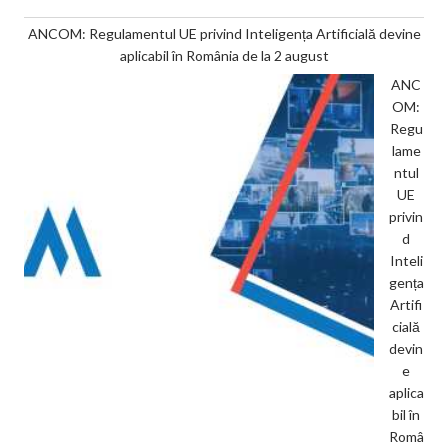
ANCOM: Regulamentul UE privind Inteligența Artificială devine
aplicabil în România de la 2 august
ANC
OM:
Regu
lame
ntul
UE
privin
d
Inteli
gența
Artifi
cială
devin
e
aplica
bil în
Româ