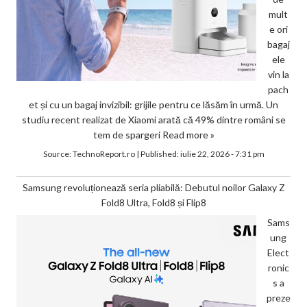
mult
e ori
bagaj
ele
vin la
pach
et și cu un bagaj invizibil: grijile pentru ce lăsăm în urmă. Un
studiu recent realizat de Xiaomi arată că 49% dintre români se
tem de spargeri
Read more »
Source:
TechnoReport.ro
|
Published:
iulie 22, 2026 - 7:31 pm
Samsung revoluționează seria pliabilă: Debutul noilor Galaxy Z
Fold8 Ultra, Fold8 și Flip8
Sams
ung
Elect
ronic
s a
preze