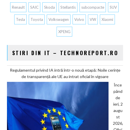
Renault
SAIC
Skoda
Stellantis
subcompacte
SUV
Tesla
Toyota
Volkswagen
Volvo
VW
Xiaomi
XPENG
STIRI DIN IT – TECHNOREPORT.RO
Regulamentul privind IA intră într-o nouă etapă: Noile cerințe
de transparență ale UE au intrat oficial în vigoare
Înce
pând
de
ieri, 2
augu
st
2026,
Ofici