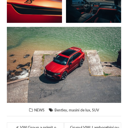
,
,
NEWS
Bentley
masini de lux
SUV
NAVIGARE
VW Group a primit o
Grupul VW: Lamborghini nu