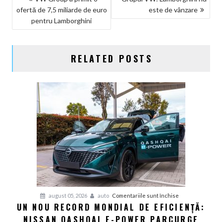
ofertă de 7,5 miliarde de euro
este de vânzare
ÎN
pentru Lamborghini
ARTICOLE
RELATED POSTS
pentru
august 05, 2026
auto
Comentariile sunt închise
UN NOU RECORD MONDIAL DE EFICIENȚĂ:
Un
NISSAN QASHQAI E-POWER PARCURGE
nou