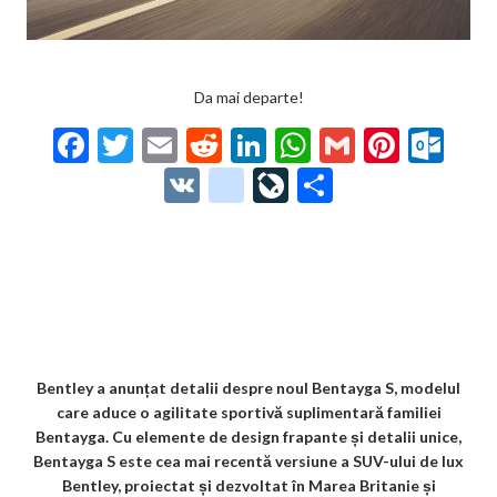
Da mai departe!
F
T
E
R
Li
W
G
Pi
O
ac
w
m
e
n
h
m
nt
ut
V
g
Li
P
e
itt
ai
d
ke
at
ai
er
lo
K
o
ve
ar
b
er
l
di
dI
s
l
es
o
o
Jo
ta
o
t
n
A
t
k.
gl
ur
je
o
p
co
e_
n
az
k
p
m
b
al
ă
o
Bentley a anunțat detalii despre noul Bentayga S, modelul
care aduce o agilitate sportivă suplimentară familiei
o
Bentayga. Cu elemente de design frapante și detalii unice,
k
Bentayga S este cea mai recentă versiune a SUV-ului de lux
Bentley, proiectat și dezvoltat în Marea Britanie și