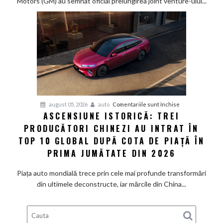
Motors (GM) au semnat oficial prelungirea joint venture-ului...
și
General
Motors
își
extind
parteneriatul
din
China
cu
pentru
august 05, 2026
auto
Comentariile sunt închise
încă
ASCENSIUNE ISTORICĂ: TREI
Ascensiune
20
PRODUCĂTORI CHINEZI AU INTRAT ÎN
istorică:
de
Trei
TOP 10 GLOBAL DUPĂ COTA DE PIAȚĂ ÎN
ani,
producători
PRIMA JUMĂTATE DIN 2026
până
chinezi
în
au
Piața auto mondială trece prin cele mai profunde transformări
2047
intrat
din ultimele deconstructe, iar mărcile din China...
în
Top
10