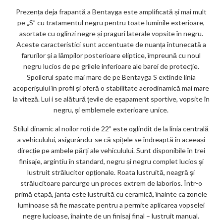
Prezența deja frapantă a Bentayga este amplificată și mai mult
pe „S” cu tratamentul negru pentru toate luminile exterioare,
asortate cu oglinzi negre și praguri laterale vopsite în negru.
Aceste caracteristici sunt accentuate de nuanța întunecată a
farurilor și a lămpilor posterioare eliptice, împreună cu noul
negru lucios de pe grilele inferioare ale barei de protecție.
Spoilerul spate mai mare de pe Bentayga S extinde linia
acoperișului în profil și oferă o stabilitate aerodinamică mai mare
la viteză. Lui i se alătură țevile de eșapament sportive, vopsite în
negru, și emblemele exterioare unice.
Stilul dinamic al noilor roți de 22” este oglindit de la linia centrală
a vehiculului, asigurându-se că spițele se îndreaptă în aceeași
direcție pe ambele părți ale vehiculului. Sunt disponibile în trei
finisaje, argintiu în standard, negru și negru complet lucios și
lustruit strălucitor opționale. Roata lustruită, neagră și
strălucitoare parcurge un proces extrem de laborios. Într-o
primă etapă, janta este lustruită cu ceramică, înainte ca zonele
luminoase să fie mascate pentru a permite aplicarea vopselei
negre lucioase, înainte de un finisaj final – lustruit manual.