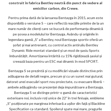
m
construit în fabrica Bentley neutră din punct de vedere al
ar
emisiilor carbon, din Crewe.
ks
Pentru prima dată de la lansarea Bentayga în 2015, acum este
disponibilă o versiune S – care reflectă reacțiile primite de la un
mare număr de clienți care se bucură de performanța dinamică
pe șosea a modelului lor Bentayga. Avându-și originile în
legendara gamă „S” a Bentley, noul Bentayga sportiv oferă un
șofat și mai antrenant, cu control activ antiruliu Bentley
Dynamic Ride montat standard și un mod de șasiu Sports
îmbunătățit. Amortizarea întărită cu 15% rigidizează șasiul și
creează baza pentru un ESC mai dinamic în mod SPORT.
Bentayga S se prezintă și cu modificări vizuale distinctive prin
adăugarea de detalii negre, precum și cu un sunet mai gutural,
datorat unei evacuări sport nou proiectate, cu evacuare liberă –
ambele adăugându-se prezenței deja impunătoare a Bentayga.
Bentayga S se distinge printr-o gamă de caracteristici
exterioare noi, inclusiv roți unice de 22” în trei finisaje, embleme
„S” poziționate pe marginea inferioară a ușilor din față și Blackline
Specification ca standard. Spoilerul spate mai mare, pragurile