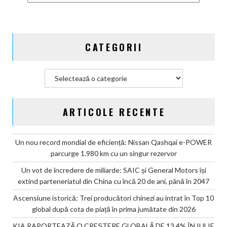
global
după
cota
de
CATEGORII
piață
în
prima
Categorii
jumătate
din
2026
ARTICOLE RECENTE
Un nou record mondial de eficiență: Nissan Qashqai e-POWER
parcurge 1.980 km cu un singur rezervor
Un vot de încredere de miliarde: SAIC și General Motors își
extind parteneriatul din China cu încă 20 de ani, până în 2047
Ascensiune istorică: Trei producători chinezi au intrat în Top 10
global după cota de piață în prima jumătate din 2026
KIA RAPORTEAZĂ O CREȘTERE GLOBALĂ DE 13,4% ÎN IULIE