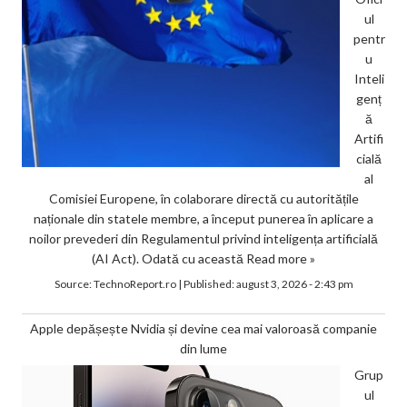
ul
pentr
u
Inteli
genț
ă
Artifi
cială
al
Comisiei Europene, în colaborare directă cu autoritățile
naționale din statele membre, a început punerea în aplicare a
noilor prevederi din Regulamentul privind inteligența artificială
(AI Act). Odată cu această
Read more »
Source:
TechnoReport.ro
|
Published:
august 3, 2026 - 2:43 pm
Apple depășește Nvidia și devine cea mai valoroasă companie
din lume
Grup
ul