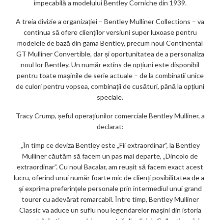
impecabilă a modelului Bentley Corniche din 1939.
A treia divizie a organizației – Bentley Mulliner Collections – va
continua să ofere clienților versiuni super luxoase pentru
modelele de bază din gama Bentley, precum noul Continental
GT Mulliner Convertible, dar și oportunitatea de a personaliza
noul lor Bentley. Un număr extins de opțiuni este disponibil
pentru toate mașinile de serie actuale – de la combinații unice
de culori pentru vopsea, combinații de cusături, până la opțiuni
speciale.
Tracy Crump, șeful operațiunilor comerciale Bentley Mulliner, a
declarat:
„În timp ce deviza Bentley este „Fii extraordinar”, la Bentley
Mulliner căutăm să facem un pas mai departe, „Dincolo de
extraordinar”. Cu noul Bacalar, am reușit să facem exact acest
lucru, oferind unui număr foarte mic de clienți posibilitatea de a-
și exprima preferințele personale prin intermediul unui grand
tourer cu adevărat remarcabil. Între timp, Bentley Mulliner
Classic va aduce un suflu nou legendarelor mașini din istoria