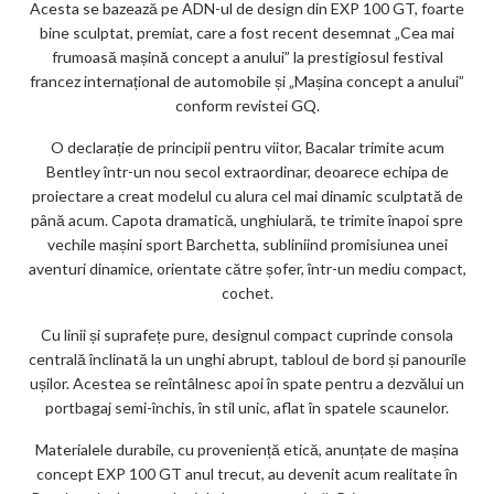
Acesta se bazează pe ADN-ul de design din EXP 100 GT, foarte
bine sculptat, premiat, care a fost recent desemnat „Cea mai
frumoasă mașină concept a anului” la prestigiosul festival
francez internațional de automobile și „Mașina concept a anului”
conform revistei GQ.
O declarație de principii pentru viitor, Bacalar trimite acum
Bentley într-un nou secol extraordinar, deoarece echipa de
proiectare a creat modelul cu alura cel mai dinamic sculptată de
până acum. Capota dramatică, unghiulară, te trimite înapoi spre
vechile mașini sport Barchetta, subliniind promisiunea unei
aventuri dinamice, orientate către șofer, într-un mediu compact,
cochet.
Cu linii și suprafețe pure, designul compact cuprinde consola
centrală înclinată la un unghi abrupt, tabloul de bord și panourile
ușilor. Acestea se reîntâlnesc apoi în spate pentru a dezvălui un
portbagaj semi-închis, în stil unic, aflat în spatele scaunelor.
Materialele durabile, cu proveniență etică, anunțate de mașina
concept EXP 100 GT anul trecut, au devenit acum realitate în