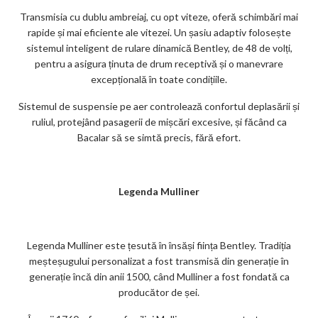
Transmisia cu dublu ambreiaj, cu opt viteze, oferă schimbări mai
rapide și mai eficiente ale vitezei. Un șasiu adaptiv folosește
sistemul inteligent de rulare dinamică Bentley, de 48 de volți,
pentru a asigura ținuta de drum receptivă și o manevrare
excepțională în toate condițiile.
Sistemul de suspensie pe aer controlează confortul deplasării și
ruliul, protejând pasagerii de mișcări excesive, și făcând ca
Bacalar să se simtă precis, fără efort.
Legenda Mulliner
Legenda Mulliner este țesută în însăși ființa Bentley. Tradiția
meșteșugului personalizat a fost transmisă din generație în
generație încă din anii 1500, când Mulliner a fost fondată ca
producător de șei.