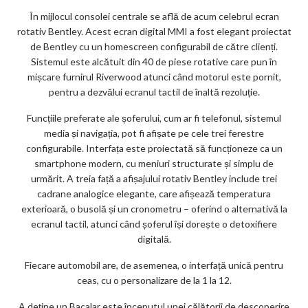
În mijlocul consolei centrale se află de acum celebrul ecran
rotativ Bentley. Acest ecran digital MMI a fost elegant proiectat
de Bentley cu un homescreen configurabil de către clienți.
Sistemul este alcătuit din 40 de piese rotative care pun în
mișcare furnirul Riverwood atunci când motorul este pornit,
pentru a dezvălui ecranul tactil de înaltă rezoluție.
Funcțiile preferate ale șoferului, cum ar fi telefonul, sistemul
media și navigația, pot fi afișate pe cele trei ferestre
configurabile. Interfața este proiectată să funcționeze ca un
smartphone modern, cu meniuri structurate și simplu de
urmărit. A treia față a afișajului rotativ Bentley include trei
cadrane analogice elegante, care afișează temperatura
exterioară, o busolă și un cronometru – oferind o alternativă la
ecranul tactil, atunci când șoferul își dorește o detoxifiere
digitală.
Fiecare automobil are, de asemenea, o interfață unică pentru
ceas, cu o personalizare de la 1 la 12.
A deține un Bacalar este începutul unei călătorii de descoperire