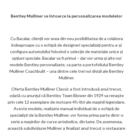
Bentley Mulliner se întoarce la personalizarea modelelor
Cu Bacalar, clienții vor avea din nou posibilitatea de a colabora
îndeaproape cu o echipă de designeri specializați pentru a-și
configura automobilul folosind o selecție de materiale unice și
opțiuni speciale. Bacalar va fi primul – dar vor urma și alte noi
modele Bentley personalizate, ca parte a portofoliului Bentley
Mulliner Coachbuilt – una dintre cele trei noi divizii ale Bentley
Mulliner.
Oferta Bentley Mulliner Classic a fost introdusă anul trecut,
odată cu anunțul că Bentley Team Blower din 1929 va renaște
prin cele 12 exemplare de motoare 4½-litri ale mașinii legendare.
Aceste modele, realizate manual individual de o echipă de
specialiști de la Bentley Mulliner, vor forma prima parte dintr-o
serie a mașinilor de curse antebelice, din lume. De asemenea,
această subdiviziune Mulliner a finalizat anul trecut o restaurare