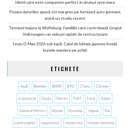
hibrid care este companion perfect în drumul spre mare
Povara datoriilor apasă tot mai greu pe furnizorii auto germani,
arată un studiu recent
Tensiuni majore la Wolfsburg: Familiile care controlează Grupul
Volkswagen cer măsuri rapide de restructurare
Isuzu D-Max 2026 sub lupă: Calul de bătaie japonez învață
bunele maniere pe asfalt
ETICHETE
Audi
Bentley
BMW
BYD
Chery
Citroen
Compacte
Dacia
Ferrari
FIAT
Ford
Geely
General Motors
Honda
Hyundai
Jaguar
Kia
Lamborghini
Leapmotor
masini eco
masini electrice