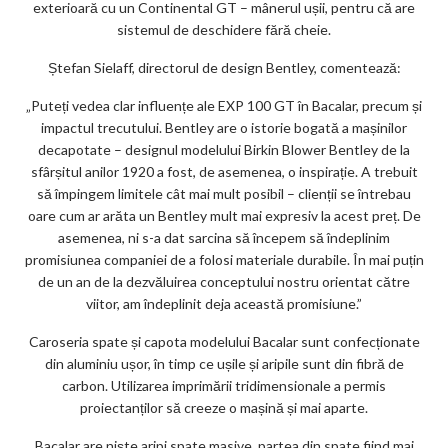
exterioară cu un Continental GT – mânerul ușii, pentru că are
sistemul de deschidere fără cheie.
Ștefan Sielaff, directorul de design Bentley, comentează:
„Puteți vedea clar influențe ale EXP 100 GT în Bacalar, precum și
impactul trecutului. Bentley are o istorie bogată a mașinilor
decapotate – designul modelului Birkin Blower Bentley de la
sfârșitul anilor 1920 a fost, de asemenea, o inspirație. A trebuit
să împingem limitele cât mai mult posibil – clienții se întrebau
oare cum ar arăta un Bentley mult mai expresiv la acest preț. De
asemenea, ni s-a dat sarcina să începem să îndeplinim
promisiunea companiei de a folosi materiale durabile. În mai puțin
de un an de la dezvăluirea conceptului nostru orientat către
viitor, am îndeplinit deja această promisiune.”
Caroseria spate și capota modelului Bacalar sunt confecționate
din aluminiu ușor, în timp ce ușile și aripile sunt din fibră de
carbon. Utilizarea imprimării tridimensionale a permis
proiectanților să creeze o mașină și mai aparte.
Bacalar are niște aripi spate masive, partea din spate fiind mai