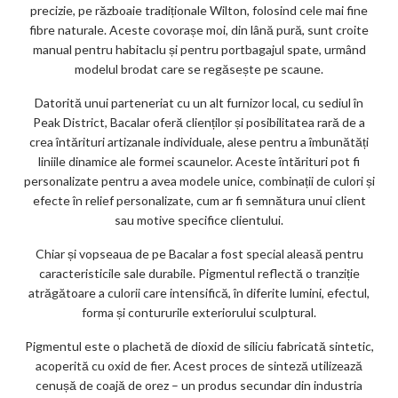
precizie, pe războaie tradiționale Wilton, folosind cele mai fine
fibre naturale. Aceste covorașe moi, din lână pură, sunt croite
manual pentru habitaclu și pentru portbagajul spate, urmând
modelul brodat care se regăsește pe scaune.
Datorită unui parteneriat cu un alt furnizor local, cu sediul în
Peak District, Bacalar oferă clienților și posibilitatea rară de a
crea întărituri artizanale individuale, alese pentru a îmbunătăți
liniile dinamice ale formei scaunelor. Aceste întărituri pot fi
personalizate pentru a avea modele unice, combinații de culori și
efecte în relief personalizate, cum ar fi semnătura unui client
sau motive specifice clientului.
Chiar și vopseaua de pe Bacalar a fost special aleasă pentru
caracteristicile sale durabile. Pigmentul reflectă o tranziție
atrăgătoare a culorii care intensifică, în diferite lumini, efectul,
forma și contururile exteriorului sculptural.
Pigmentul este o plachetă de dioxid de siliciu fabricată sintetic,
acoperită cu oxid de fier. Acest proces de sinteză utilizează
cenușă de coajă de orez – un produs secundar din industria