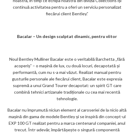
noastră, în timp ce echipa noastră din divizia Collections își
continuă activitatea pentru a oferi un serviciu personalizat
fiecărui client Bentley.”
Bacalar – Un design sculptat dinamic, pentru viitor
Noul Bentley Mulliner Bacalar este o veritabilă Barchetta „fără
acoperiș” – o mașină de lux, cu două locuri, decapotată și
performantă, cum nu s-a mai văzut. Realizat manual pentru
gusturile personale ale fiecărui client, Bacalar este expresia
supremă a unui Grand Tourer decapotat: un spirit GT care
combină tehnici artizanale tradiționale cu cea mai recentă
tehnologie.
Bacalar nu împrumută niciun element al caroseriei de la nicio altă
mașină din gama de modele Bentley și se inspiră din concept-ul
EXP 100 GT realizat pentru a marca centenarul companiei, anul
trecut. Într-adevăr, împărtășește o singură componentă