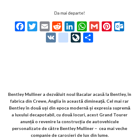
Da mai departe!
F
T
E
R
Li
W
G
Pi
O
ac
w
m
e
n
h
m
nt
ut
V
g
Li
P
e
itt
ai
d
ke
at
ai
er
lo
K
o
ve
ar
b
er
l
di
dI
s
l
es
o
o
Jo
ta
o
t
n
A
t
k.
gl
ur
je
o
p
co
e_
n
az
k
p
m
b
al
ă
o
Bentley Mulliner a dezvăluit noul Bacalar acasă la Bentley, în
fabrica din Crewe, Anglia în această dimineață. Cel mai rar
o
Bentley în două uși din epoca modernă și expresia supremă
k
a luxului decapotabil, cu două locuri, acest Grand Tourer
anunță o revenire la construcția de autovehicule
m
personalizate de către Bentley Mulliner – cea mai veche
ar
companie de carosieri de lux din lume.