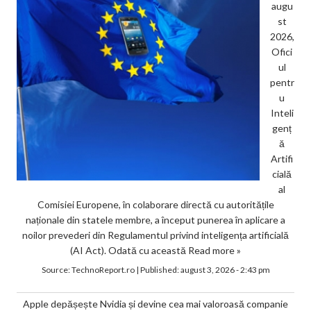
augu
st
2026,
Ofici
ul
pentr
u
Inteli
genț
ă
Artifi
cială
al
Comisiei Europene, în colaborare directă cu autoritățile
naționale din statele membre, a început punerea în aplicare a
noilor prevederi din Regulamentul privind inteligența artificială
(AI Act). Odată cu această
Read more »
Source:
TechnoReport.ro
|
Published:
august 3, 2026 - 2:43 pm
Apple depășește Nvidia și devine cea mai valoroasă companie