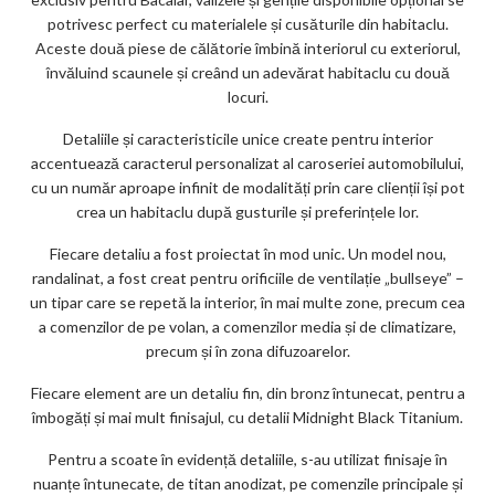
potrivesc perfect cu materialele și cusăturile din habitaclu.
Aceste două piese de călătorie îmbină interiorul cu exteriorul,
învăluind scaunele și creând un adevărat habitaclu cu două
locuri.
Detaliile și caracteristicile unice create pentru interior
accentuează caracterul personalizat al caroseriei automobilului,
cu un număr aproape infinit de modalități prin care clienții își pot
crea un habitaclu după gusturile și preferințele lor.
Fiecare detaliu a fost proiectat în mod unic. Un model nou,
randalinat, a fost creat pentru orificiile de ventilație „bullseye” –
un tipar care se repetă la interior, în mai multe zone, precum cea
a comenzilor de pe volan, a comenzilor media și de climatizare,
precum și în zona difuzoarelor.
Fiecare element are un detaliu fin, din bronz întunecat, pentru a
îmbogăți și mai mult finisajul, cu detalii Midnight Black Titanium.
Pentru a scoate în evidență detaliile, s-au utilizat finisaje în
nuanțe întunecate, de titan anodizat, pe comenzile principale și