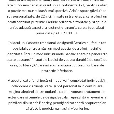
lată cu 22 mm decât în cazul unui Continental GT, pentru a oferi
o poziție mai musculoasă, mai sportivă. Aripile spate găzduiesc
roți personalizate, de 22 inci, finisate în trei etape, care oferă un
profil conturat puternic. Farurile orizontale frontale și stopurile
unice adaugă caracterul distinctiv, dinamic, care a fost văzut
prima dată pe EXP 100 GT.
În locul unui aspect tradițional, designerii Bentley au făcut tot
posibilul pentru a găsi un mod special de a oferi mașinii o
identitate. Într-un mod unic, numele Bacalar apare pe panoul din
spate, „ascuns” în spatele lacului de vopsea durabilă de coajă de
orez, cu litera „A” care intervine asupra contururilor barei de
protecție inferioare.
Aspectul exterior al fiecărui model va fi completat individual, în
colaborare cu clienții, care își pot personaliza în continuare
mașina, alegând dintre opțiunile rare de vopsea, tratamentele
exterioare și temele de design. Bacalar reprezintă o revenire la
primii ani din istoria Bentley, permițând totodată proprietarilor
să ajute la modelarea mașinii visurilor lor.