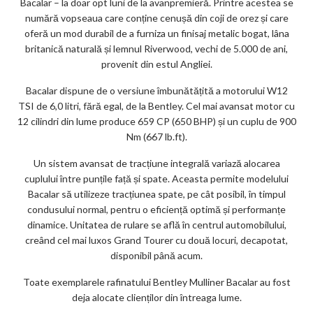
Bacalar – la doar opt luni de la avanpremieră. Printre acestea se
numără vopseaua care conține cenușă din coji de orez și care
oferă un mod durabil de a furniza un finisaj metalic bogat, lâna
britanică naturală și lemnul Riverwood, vechi de 5.000 de ani,
provenit din estul Angliei.
Bacalar dispune de o versiune îmbunătățită a motorului W12
TSI de 6,0 litri, fără egal, de la Bentley. Cel mai avansat motor cu
12 cilindri din lume produce 659 CP (650 BHP) și un cuplu de 900
Nm (667 lb.ft).
Un sistem avansat de tracțiune integrală variază alocarea
cuplului între punțile față și spate. Aceasta permite modelului
Bacalar să utilizeze tracțiunea spate, pe cât posibil, în timpul
condusului normal, pentru o eficiență optimă și performanțe
dinamice. Unitatea de rulare se află în centrul automobilului,
creând cel mai luxos Grand Tourer cu două locuri, decapotat,
disponibil până acum.
Toate exemplarele rafinatului Bentley Mulliner Bacalar au fost
deja alocate clienților din întreaga lume.