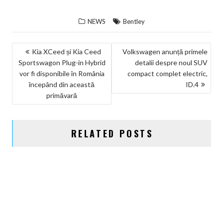
NEWS
Bentley
NAVIGARE
Kia XCeed și Kia Ceed
Volkswagen anunță primele
Sportswagon Plug-in Hybrid
detalii despre noul SUV
ÎN
vor fi disponibile în România
compact complet electric,
ARTICOLE
începând din această
ID.4
primăvară
RELATED POSTS