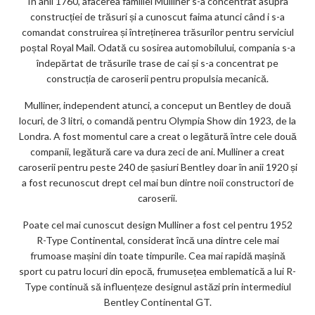
În anii 1760, afacerea familiei Mulliner s-a concentrat asupra
construcției de trăsuri și a cunoscut faima atunci când i s-a
comandat construirea și întreținerea trăsurilor pentru serviciul
poștal Royal Mail. Odată cu sosirea automobilului, compania s-a
îndepărtat de trăsurile trase de cai și s-a concentrat pe
construcția de caroserii pentru propulsia mecanică.
Mulliner, independent atunci, a conceput un Bentley de două
locuri, de 3 litri, o comandă pentru Olympia Show din 1923, de la
Londra. A fost momentul care a creat o legătură între cele două
companii, legătură care va dura zeci de ani. Mulliner a creat
caroserii pentru peste 240 de șasiuri Bentley doar în anii 1920 și
a fost recunoscut drept cel mai bun dintre noii constructori de
caroserii.
Poate cel mai cunoscut design Mulliner a fost cel pentru 1952
R-Type Continental, considerat încă una dintre cele mai
frumoase mașini din toate timpurile. Cea mai rapidă mașină
sport cu patru locuri din epocă, frumusețea emblematică a lui R-
Type continuă să influențeze designul astăzi prin intermediul
Bentley Continental GT.