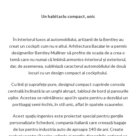
Un habitaclu compact, unic
În interiorul luxos al automobilului, artizanii de la Bentley au
creat un cockpit cum nu e altul. Arhitectura Bacalar le-a permis
designerilor Bentley Mulliner să profite de ocazia de a crea o
temă care nu numai că îmbină armonios interiorul și exteriorul,
dar, de asemenea, subliniază caracterul automobilului de două
locuri cu un design compact al cockpitului.
Cu linii și suprafețe pure, designul compact cuprinde consola
centrală înclinată la un unghi abrupt, tabloul de bord și panourile
ușilor. Acestea se reîntâlnesc apoi în spate pentru a dezvălui un
portbagaj semi-închis, în stil unic, aflat în spatele scaunelor.
Acest spațiu ingenios este proiectat special pentru gențile
personalizate Schedoni, compania italiană care creează bagaje
de lux pentru industria auto de aproape 140 de ani. Create
exclusiv pentru Bacalar, valizele și gențile disponibile opțional se