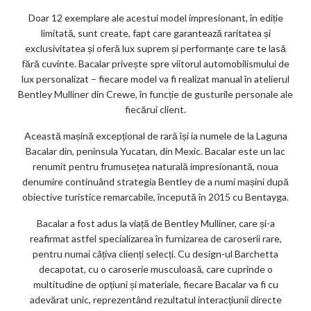
ks
Doar 12 exemplare ale acestui model impresionant, în ediție
limitată, sunt create, fapt care garantează raritatea și
exclusivitatea și oferă lux suprem și performanțe care te lasă
fără cuvinte. Bacalar privește spre viitorul automobilismului de
lux personalizat – fiecare model va fi realizat manual în atelierul
Bentley Mulliner din Crewe, în funcție de gusturile personale ale
fiecărui client.
Această mașină excepțional de rară își ia numele de la Laguna
Bacalar din, peninsula Yucatan, din Mexic. Bacalar este un lac
renumit pentru frumusețea naturală impresionantă, noua
denumire continuând strategia Bentley de a numi mașini după
obiective turistice remarcabile, începută în 2015 cu Bentayga.
Bacalar a fost adus la viață de Bentley Mulliner, care și-a
reafirmat astfel specializarea în furnizarea de caroserii rare,
pentru numai câțiva clienți selecți. Cu design-ul Barchetta
decapotat, cu o caroserie musculoasă, care cuprinde o
multitudine de opțiuni și materiale, fiecare Bacalar va fi cu
adevărat unic, reprezentând rezultatul interacțiunii directe