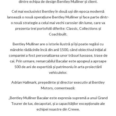
dintre echipa de design Bentley Mulliner și client.
Cel mai exclusivist Bentley în două uși din epoca modernă
lansează o nouă operațiune Bentley Mulliner și face parte dintr-
o nouă strategie a celui mai vechi carosier din lume, care va
prezenta trei portofolii diferite: Classic, Collections și
Coachbuilt.
Bentley Mulliner are o istorie ilustră și își poate regăsi cu
mândrie rădăcinile încă din anii 1500, când obiectivul inițial al
companiei a fost personalizarea unor trăsuri luxoase, trase de
cai. Prin urmare, remarcabilul Bacalar este apogeul a aproape
500 de ani de expertiză și patrimoniu în arta proiectării
vehiculelor.
Adrian Hallmark, președinte și director executiv al Bentley
Motors, comentează:
„Bentley Mulliner Bacalar este expresia supremă a unui Grand
Tourer de lux, decapotat, și a capacităților excepționale ale
echipei noastre din Crewe.