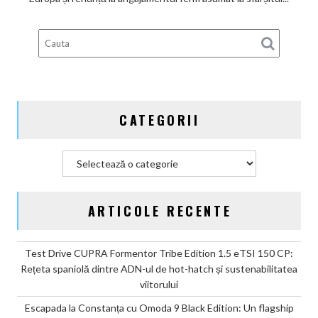
deveni
100%
electric
până
în
2030
și
CATEGORII
confirmă
șapte
modele
Categorii
noi
ARTICOLE RECENTE
Test Drive CUPRA Formentor Tribe Edition 1.5 eTSI 150 CP:
Rețeta spaniolă dintre ADN-ul de hot-hatch și sustenabilitatea
viitorului
Escapada la Constanța cu Omoda 9 Black Edition: Un flagship