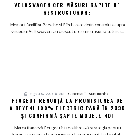
la
VOLKSWAGEN CER MĂSURI RAPIDE DE
Wolfsburg:
RESTRUCTURARE
Familiile
care
Membrii familiilor Porsche și Piëch, care dețin controlul asupra
controlează
Grupului Volkswagen, au crescut presiunea asupra tuturor...
Grupul
Volkswagen
cer
măsuri
rapide
de
restructurare
pentru
august 07, 2026
auto
Comentariile sunt închise
PEUGEOT RENUNȚĂ LA PROMISIUNEA DE
Peugeot
A DEVENI 100% ELECTRIC PÂNĂ ÎN 2030
renunță
la
ȘI CONFIRMĂ ȘAPTE MODELE NOI
promisiunea
de
Marca franceză Peugeot își recalibrează strategia pentru
a
Europa și renunță la angajamentul ferm asumat la sfârșitul...