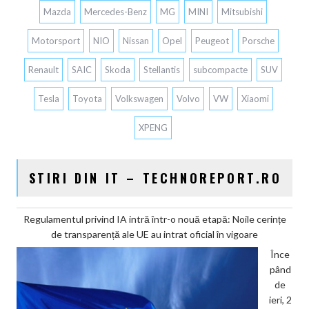
Mazda
Mercedes-Benz
MG
MINI
Mitsubishi
Motorsport
NIO
Nissan
Opel
Peugeot
Porsche
Renault
SAIC
Skoda
Stellantis
subcompacte
SUV
Tesla
Toyota
Volkswagen
Volvo
VW
Xiaomi
XPENG
STIRI DIN IT – TECHNOREPORT.RO
Regulamentul privind IA intră într-o nouă etapă: Noile cerințe
de transparență ale UE au intrat oficial în vigoare
Înce
pând
de
ieri, 2