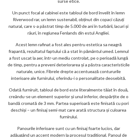
surse etice.
Un punct focal al cabinei este tabloul de bord învelit în lemn
Riverwood rar, un lemn sustenabil, obținut din copaci căzuți
natural, care s-a păstrat timp de 5.000 de ani în turbării, lacuri și
râuri, în regiunea Fenlands din estul Angliei.
Acest lemn rafinat a fost ales pentru estetica sa neagră
frapantă, rezultatul faptului că a stat în pământul umed. Lemnul
a fost uscat la aer, într-un mediu controlat, pe o perioadă lungă
de timp, pentru a preveni deteriorarea și a păstra caracteristicile
naturale, unice. Fibrele drepte accentuează contururile
interioare ale furnirului, oferindu-i o personalitate deosebită.
Odată furniruit, tabloul de bord este literalmente tăiat în două,
creându-se un element superior și unul inferior, despărțite de o
bandă cromată de 3 mm. Partea superioară este finisată cu pori
deschiși – un finisaj semi-mat care arată structura și culoarea
furnirului.
Panourile inferioare sunt cu un finisaj foarte lucios, dar
adăugând un accent modern la procesul tradițional. Panoul de