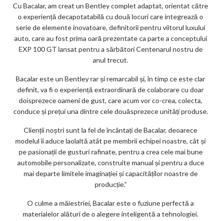
Cu Bacalar, am creat un Bentley complet adaptat, orientat către
o experiență decapotatabilă cu două locuri care integrează o
serie de elemente inovatoare, definitorii pentru viitorul luxului
auto, care au fost prima oară prezentate ca parte a conceptului
EXP 100 GT lansat pentru a sărbători Centenarul nostru de
anul trecut.
Bacalar este un Bentley rar și remarcabil și, în timp ce este clar
definit, va fi o experiență extraordinară de colaborare cu doar
doisprezece oameni de gust, care acum vor co-crea, colecta,
conduce și prețui una dintre cele douăsprezece unități produse.
Clienții noștri sunt la fel de încântați de Bacalar, deoarece
modelul îi aduce laolaltă atât pe membrii echipei noastre, cât și
pe pasionații de gusturi rafinate, pentru a crea cele mai bune
automobile personalizate, construite manual și pentru a duce
mai departe limitele imaginației și capacităților noastre de
producție.”
O culme a măiestriei, Bacalar este o fuziune perfectă a
materialelor alături de o alegere inteligentă a tehnologiei.