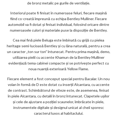
de bronz metalic pe gurile de ventilație.
Interiorul poate fi finisat în numeroase feluri, fiecare mașină
fiind co-creată împreună cu echipa Bentley Mulliner. Fiecare
automobil va fi dotat și finisat individual, folosind oricare dintre
numeroasele culori și materiale puse la dispoziție de Bentley.
Cea mai fină piele Beluga este îmbinată cu grijă cu pielea
heritage semi-lucioasă Bentley și cu lâna naturală, pentru a crea
un caracter „ton sur ton” întunecat. Pentru prima mașină, demo,
utilizarea pielii cu accente Khamun de la Bentley Mulliner
evidențiază tema cabinei compacte și se potrivește perfect cu
noua nuanță exterioară Yellow Flame.
Fiecare element a fost conceput special pentru Bacalar. Un nou
volan în formă de D este dotat cu inserții Alcantara, cu accente
de contrast. Schimbătorul de viteze este, de asemenea, finisat
în piele Alcantara, cu detalii în bronz întunecat. Clapetele ușilor
și cele de ajustare a poziției scaunelor, îmbrăcate în piele,
instrumentele digitale și designul unicat al cheii sporesc
caracterul luxos al habitaclului.