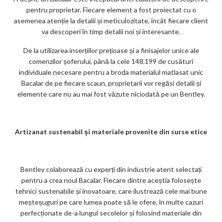
pentru proprietar. Fiecare element a fost proiectat cu o
asemenea atenție la detalii și meticulozitate, încât fiecare client
va descoperi în timp detalii noi și interesante.
De la utilizarea inserțiilor prețioase și a finisajelor unice ale
comenzilor șoferului, până la cele 148.199 de cusături
individuale necesare pentru a broda materialul matlasat unic
Bacalar de pe fiecare scaun, proprietarii vor regăsi detalii și
elemente care nu au mai fost văzute niciodată pe un Bentley.
Artizanat sustenabil și materiale provenite din surse etice
Bentley colaborează cu experți din industrie atent selectați
pentru a crea noul Bacalar. Fiecare dintre aceștia folosește
tehnici sustenabile și inovatoare, care ilustrează cele mai bune
meșteșuguri pe care lumea poate să le ofere, în multe cazuri
perfecționate de-a lungul secolelor și folosind materiale din