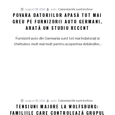
pentru
august 08, 2026
auto
Comentariile sunt închise
POVARA DATORIILOR APASĂ TOT MAI
Povara
GREU PE FURNIZORII AUTO GERMANI,
datoriilor
apasă
ARATĂ UN STUDIU RECENT
tot
mai
Furnizorii auto din Germania sunt tot mai îndatorați și
greu
cheltuiesc mult mai mult pentru acoperirea dobânzilor...
pe
furnizorii
auto
germani,
arată
un
studiu
recent
pentru
august 08, 2026
auto
Comentariile sunt închise
TENSIUNI MAJORE LA WOLFSBURG:
Tensiuni
FAMILIILE CARE CONTROLEAZĂ GRUPUL
majore