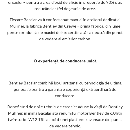
orezului – pentru a crea dioxid de siliciu în proporție de 90% pur,
reducând astfel deșeurile de orez.
Fiecare Bacalar va fi confecționat manual în atelierul dedicat al
Mulliner, la fabrica Bentley din Crewe – prima fabrică din lume
pentru producția de mașini de lux certificată ca neutră din punct
de vedere al emisiilor carbon.
O experiență de conducere unică
Bentley Bacalar combină luxul artizanal cu tehnologia de ultimă
generație pentru a garanta o experiență extraordinară de
conducere.
Beneficiind de noile tehnici de carosier aduse la viață de Bentley
Mulliner, în inima Bacalar stă renumitul motor Bentley de 6,0 litri
twin-turbo W12 TSI, asociat unei platforme avansate din punct
de vedere tehnic.