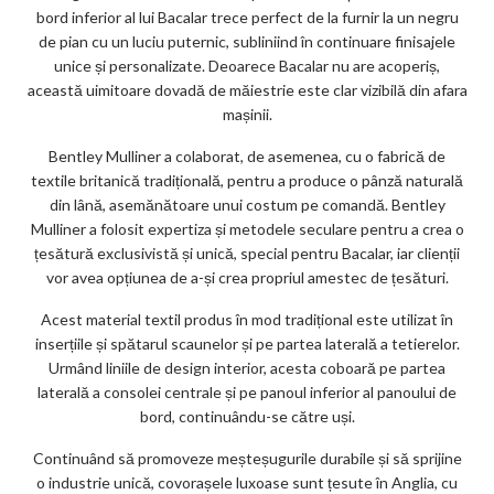
bord inferior al lui Bacalar trece perfect de la furnir la un negru
de pian cu un luciu puternic, subliniind în continuare finisajele
unice și personalizate. Deoarece Bacalar nu are acoperiș,
această uimitoare dovadă de măiestrie este clar vizibilă din afara
mașinii.
Bentley Mulliner a colaborat, de asemenea, cu o fabrică de
textile britanică tradițională, pentru a produce o pânză naturală
din lână, asemănătoare unui costum pe comandă. Bentley
Mulliner a folosit expertiza și metodele seculare pentru a crea o
țesătură exclusivistă și unică, special pentru Bacalar, iar clienții
vor avea opțiunea de a-și crea propriul amestec de țesături.
Acest material textil produs în mod tradițional este utilizat în
inserțiile și spătarul scaunelor și pe partea laterală a tetierelor.
Urmând liniile de design interior, acesta coboară pe partea
laterală a consolei centrale și pe panoul inferior al panoului de
bord, continuându-se către uși.
Continuând să promoveze meșteșugurile durabile și să sprijine
o industrie unică, covorașele luxoase sunt țesute în Anglia, cu