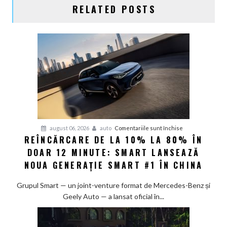
RELATED POSTS
pentru
august 06, 2026
auto
Comentariile sunt închise
REÎNCĂRCARE DE LA 10% LA 80% ÎN
Reîncărcare
DOAR 12 MINUTE: SMART LANSEAZĂ
de
la
NOUA GENERAȚIE SMART #1 ÎN CHINA
10%
la
Grupul Smart — un joint-venture format de Mercedes-Benz și
80%
Geely Auto — a lansat oficial în...
în
doar