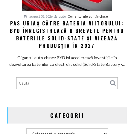
ca
un
Ferrari
pentru
august 06, 2026
auto
Comentariile sunt închise
PAS URIAȘ CĂTRE BATERIA VIITORULUI:
și
Pas
poartă
BYD ÎNREGISTREAZĂ 6 BREVETE PENTRU
uriaș
un
către
BATERIILE SOLID-STATE ȘI VIZEAZĂ
nume
bateria
PRODUCȚIA ÎN 2027
de
viitorului:
Lexus
BYD
Gigantul auto chinez BYD își accelerează investițiile în
înregistrează
dezvoltarea bateriilor cu electrolit solid (Solid-State Battery -...
6
brevete
pentru
bateriile
solid-
state
și
CATEGORII
vizează
producția
în
Categorii