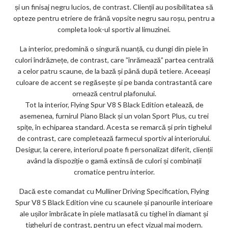
și un finisaj negru lucios, de contrast. Clienții au posibilitatea să
opteze pentru etriere de frână vopsite negru sau roșu, pentru a
completa look-ul sportiv al limuzinei.
La interior, predomină o singură nuanță, cu dungi din piele în
culori îndrăznețe, de contrast, care ”înrămează” partea centrală
a celor patru scaune, de la bază și până după tetiere. Aceeași
culoare de accent se regăsește și pe banda contrastantă care
ornează centrul plafonului.
Tot la interior, Flying Spur V8 S Black Edition etalează, de
asemenea, furnirul Piano Black și un volan Sport Plus, cu trei
spițe, în echiparea standard. Acesta se remarcă și prin tighelul
de contrast, care completează farmecul sportiv al interiorului.
Desigur, la cerere, interiorul poate fi personalizat diferit, clienții
având la dispoziție o gamă extinsă de culori și combinații
cromatice pentru interior.
Dacă este comandat cu Mulliner Driving Specification, Flying
Spur V8 S Black Edition vine cu scaunele și panourile interioare
ale ușilor îmbrăcate în piele matlasată cu tighel în diamant și
tigheluri de contrast, pentru un efect vizual mai modern.