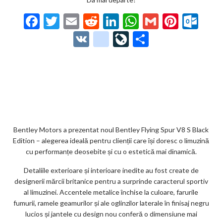
F
T
E
R
Li
W
G
Pi
O
ac
w
m
e
n
h
m
nt
ut
V
g
Li
P
e
itt
ai
d
ke
at
ai
er
lo
K
o
ve
ar
b
er
l
di
dI
s
l
es
o
o
Jo
ta
o
t
n
A
t
k.
gl
ur
je
o
p
co
e_
n
az
k
p
m
b
al
ă
o
Bentley Motors a prezentat noul Bentley Flying Spur V8 S Black
Edition – alegerea ideală pentru clienții care își doresc o limuzină
o
cu performanțe deosebite și cu o estetică mai dinamică.
k
Detaliile exterioare și interioare inedite au fost create de
m
designerii mărcii britanice pentru a surprinde caracterul sportiv
al limuzinei. Accentele metalice închise la culoare, farurile
ar
fumurii, ramele geamurilor și ale oglinzilor laterale în finisaj negru
ks
lucios și jantele cu design nou conferă o dimensiune mai