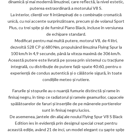
dinamică și mai modernă limuzinei, care reflectă, la nivel estetic,
puterea extraordinară a motorului V8 S.
La interior, clienții vor fi întâmpinați de o combinație cromatică
unică, cu noi accente surprinzătoare, precum și de volanul Sport
Plus, cu trei spițe și de furnirul Piano Black, incluse în versiunea
de echipare standard.
Modificat pentru mai multă putere, motorul V8, de 4 litri,
dezvoltă 528 CP și 680 Nm, propulsând limuzina Flying Spur la
100 km/h în 4,9 secunde, până la viteza maximă de 306 km/h.
Această putere este livrată pe șosea prin sistemul cu tracțiune
integrală, cu distribuție de putere față-spate 40:60, pentru o
experiență de condus autentică și o călătorie sigură, în toate
condițiile meteo și rutiere.
Farurile și stopurile au o nuanță fumurie distinctă și rame în
finisaj negru, în timp ce radiatorul și ramele geamurilor, capacele
spălătoarelor de faruri și inserțiile de pe mânerele portierelor
sunt în finisaj negru lucios.
De asemenea, jantele din aliaj ale noului Flying Spur V8 S Black
Edition ies în evidență prin designul special creat pentru
această ediție, având 21 de inci, un model elegant cu șapte spițe