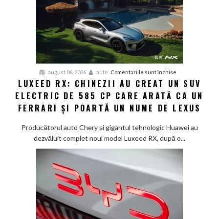
12
minute:
Smart
lansează
noua
generație
Smart
pentru
august 06, 2026
auto
Comentariile sunt închise
#1
LUXEED RX: CHINEZII AU CREAT UN SUV
Luxeed
în
ELECTRIC DE 585 CP CARE ARATĂ CA UN
RX:
China
Chinezii
FERRARI ȘI POARTĂ UN NUME DE LEXUS
au
creat
Producătorul auto Chery și gigantul tehnologic Huawei au
un
dezvăluit complet noul model Luxeed RX, după o...
SUV
electric
de
585
CP
care
arată