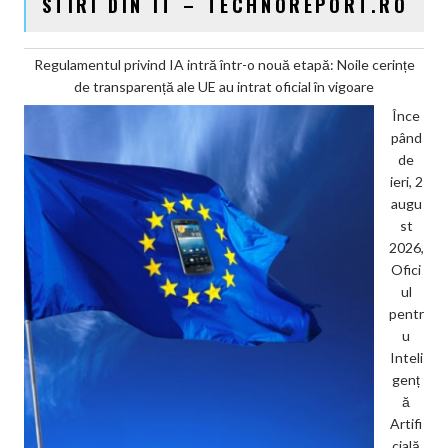
STIRI DIN IT – TECHNOREPORT.RO
Regulamentul privind IA intră într-o nouă etapă: Noile cerințe
de transparență ale UE au intrat oficial în vigoare
Înce
pând
de
ieri, 2
augu
st
2026,
Ofici
ul
pentr
u
Inteli
genț
ă
Artifi
cială