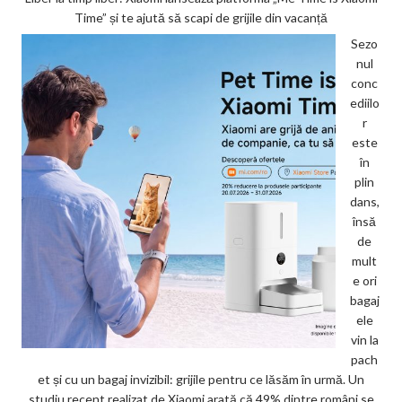
Time” și te ajută să scapi de grijile din vacanță
Sezo
nul
conc
ediilo
r
este
în
plin
dans,
însă
de
mult
e ori
bagaj
ele
vin la
pach
et și cu un bagaj invizibil: grijile pentru ce lăsăm în urmă. Un
studiu recent realizat de Xiaomi arată că 49% dintre români se