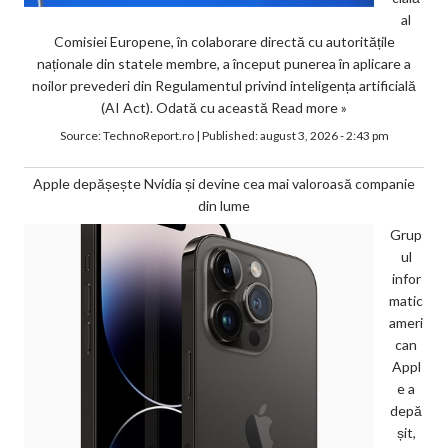
al
Comisiei Europene, în colaborare directă cu autoritățile
naționale din statele membre, a început punerea în aplicare a
noilor prevederi din Regulamentul privind inteligența artificială
(AI Act). Odată cu această
Read more »
Source:
TechnoReport.ro
|
Published:
august 3, 2026 - 2:43 pm
Apple depășește Nvidia și devine cea mai valoroasă companie
din lume
Grup
ul
infor
matic
ameri
can
Appl
e a
depă
șit,