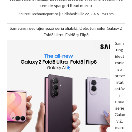
tem de spargeri
Read more »
Source:
TechnoReport.ro
|
Published:
iulie 22, 2026 - 7:31 pm
Samsung revoluționează seria pliabilă: Debutul noilor Galaxy Z
Fold8 Ultra, Fold8 și Flip8
Sams
ung
Elect
ronic
s a
preze
ntat
astăz
i
noua
serie
Galax
y Z,
marc