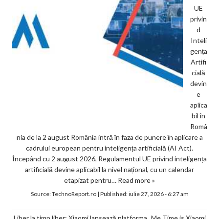
UE
privin
d
Inteli
gența
Artifi
cială
devin
e
aplica
bil în
Româ
nia de la 2 august România intră în faza de punere în aplicare a
cadrului european pentru inteligența artificială (AI Act).
Începând cu 2 august 2026, Regulamentul UE privind inteligența
artificială devine aplicabil la nivel național, cu un calendar
etapizat pentru…
Read more »
Source:
TechnoReport.ro
|
Published:
iulie 27, 2026 - 6:27 am
Liber la timp liber: Xiaomi lansează platforma „Me Time is Xiaomi