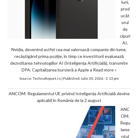
luni,
prod
ucăt
orul
de
cipuri
AI,
Nvidia, devenind astfel cea mai valoroasă companie din lume,
recâștigând prima poziție, în timp ce investitorii evaluează
dezvoltarea tehnologiilor AI (Inteligența Artificială), transmite
DPA. Capitalizarea bursieră a Apple a
Read more »
Source:
TechnoReport.ro
|
Published:
iulie 30, 2026 - 2:13 pm
ANCOM: Regulamentul UE privind Inteligența Artificială devine
aplicabil în România de la 2 august
ANC
OM:
Regu
lame
ntul