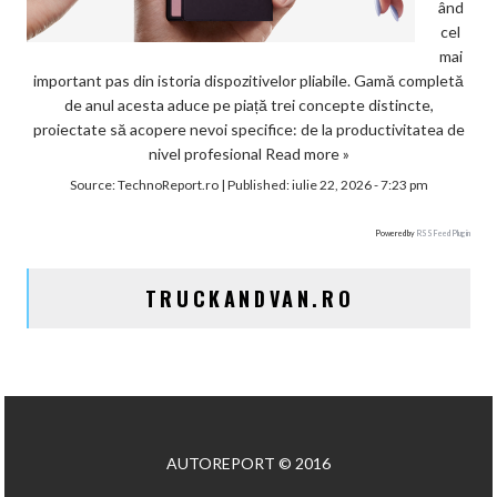
ând
cel
mai
important pas din istoria dispozitivelor pliabile. Gamă completă
de anul acesta aduce pe piață trei concepte distincte,
proiectate să acopere nevoi specifice: de la productivitatea de
nivel profesional
Read more »
Source:
TechnoReport.ro
|
Published:
iulie 22, 2026 - 7:23 pm
Powered by
RSS Feed Plugin
TRUCKANDVAN.RO
AUTOREPORT © 2016