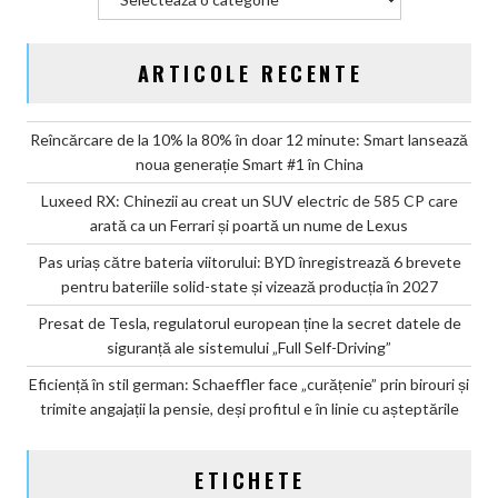
2027
ARTICOLE RECENTE
Reîncărcare de la 10% la 80% în doar 12 minute: Smart lansează
noua generație Smart #1 în China
Luxeed RX: Chinezii au creat un SUV electric de 585 CP care
arată ca un Ferrari și poartă un nume de Lexus
Pas uriaș către bateria viitorului: BYD înregistrează 6 brevete
pentru bateriile solid-state și vizează producția în 2027
Presat de Tesla, regulatorul european ține la secret datele de
siguranță ale sistemului „Full Self-Driving”
Eficiență în stil german: Schaeffler face „curățenie” prin birouri și
trimite angajații la pensie, deși profitul e în linie cu așteptările
ETICHETE