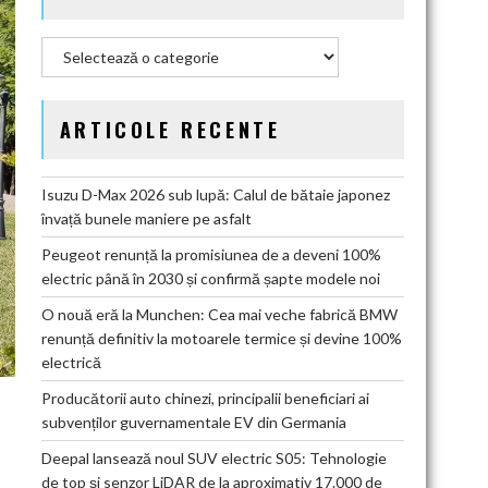
Categorii
ARTICOLE RECENTE
Isuzu D-Max 2026 sub lupă: Calul de bătaie japonez
învață bunele maniere pe asfalt
Peugeot renunță la promisiunea de a deveni 100%
electric până în 2030 și confirmă șapte modele noi
O nouă eră la Munchen: Cea mai veche fabrică BMW
renunță definitiv la motoarele termice și devine 100%
electrică
Producătorii auto chinezi, principalii beneficiari ai
subvenților guvernamentale EV din Germania
Deepal lansează noul SUV electric S05: Tehnologie
de top și senzor LiDAR de la aproximativ 17.000 de