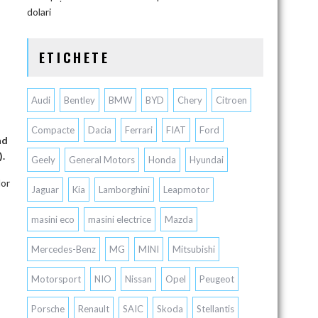
dolari
ETICHETE
Audi
Bentley
BMW
BYD
Chery
Citroen
Compacte
Dacia
Ferrari
FIAT
Ford
nd
).
Geely
General Motors
Honda
Hyundai
lor
Jaguar
Kia
Lamborghini
Leapmotor
masini eco
masini electrice
Mazda
Mercedes-Benz
MG
MINI
Mitsubishi
Motorsport
NIO
Nissan
Opel
Peugeot
Porsche
Renault
SAIC
Skoda
Stellantis