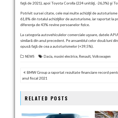
faţă de 2021), apoi Toyota Corolla (224 unităţi, -26,3%) şi T
Potrivit sursei citate, cele mai multe achiziţii de autoturisme
61,8% din totalul achiziţiilor de autoturisme, iar raportat la
diferenţa de 43% revine persoanelor fizice.
La categoria autovehiculelor comerciale uşoare, datele APIA 
similară din anul precedent. Pe ansamblul celor două luni d
opusă faţă de cea a autoturismelor (+39,5%).
,
,
,
NEWS
Dacia
masini electrice
Renault
Volkswagen
NAVIGARE
BMW Group a raportat rezultate financiare record pent
anul fiscal 2021
ÎN
ARTICOLE
RELATED POSTS