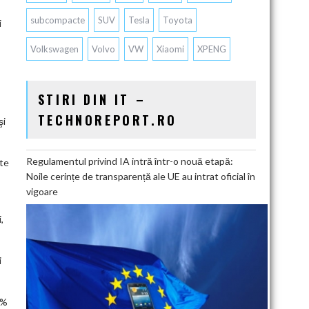
subcompacte
SUV
Tesla
Toyota
i
Volkswagen
Volvo
VW
Xiaomi
XPENG
STIRI DIN IT –
TECHNOREPORT.RO
şi
Regulamentul privind IA intră într-o nouă etapă:
ste
Noile cerințe de transparență ale UE au intrat oficial în
vigoare
,
i
5%