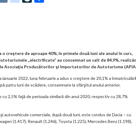
t
K
o
ve
ar
o
o
Jo
ta
o
gl
ur
je
.
e_
n
az
co
b
al
ă
m
o
 o creştere de aproape 40%, în primele două luni ale anului în curs,
autoturismele „electrificate” au consemnat un salt de 84,9%, realizâ
o
, de Asociaţia Producătorilor şi Importatorilor de Autoturisme (APIA
k
na ianuarie 2022, luna februarie a adus o creştere de 20,1% a înmatriculări
m
ă patru luni de scădere, consemnate la sfârşitul anului anterior.
ar
re cu 2,5% faţă de perioada similară din anul 2020, respectiv cu 28,7%
ks
 şi autovehicule comerciale, după două luni, este condus de Dacia – cu
swagen (1.417), Renault (1.246), Toyota (1.225), Mercedes Benz (1.198),