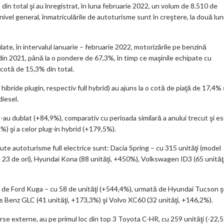
in total şi au înregistrat, în luna februarie 2022, un volum de 8.510 de
 nivel general, înmatriculările de autoturisme sunt în creştere, la două lun
late, în intervalul ianuarie – februarie 2022, motorizările pe benzină
din 2021, până la o pondere de 67,3%, în timp ce maşinile echipate cu
cotă de 15,3% din total.
ibride plugin, respectiv full hybrid) au ajuns la o cotă de piaţă de 17,4% 
iesel.
 s-au dublat (+84,9%), comparativ cu perioada similară a anului trecut şi e
 şi a celor plug-in hybrid (+179,5%).
dute autoturisme full electrice sunt: Dacia Spring – cu 315 unităţi (model
e 23 de ori), Hyundai Kona (88 unităţi, +450%), Volkswagen ID3 (65 unităţi
 de Ford Kuga – cu 58 de unităţi (+544,4%), urmată de Hyundai Tucson ş
Benz GLC (41 unităţi, +173,3%) şi Volvo XC60 (32 unităţi, +146,2%).
rse externe, au pe primul loc din top 3 Toyota C-HR, cu 259 unităţi (-22,