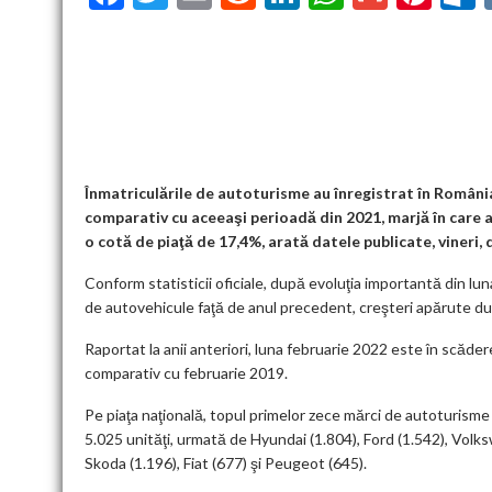
ac
w
m
e
n
h
m
nt
u
e
itt
ai
d
ke
at
ai
er
l
b
er
l
di
dI
s
l
es
o
t
n
A
t
k
o
p
k
p
Înmatriculările de autoturisme au înregistrat în România
comparativ cu aceeaşi perioadă din 2021, marjă în care 
o cotă de piaţă de 17,4%, arată datele publicate, vineri
Conform statisticii oficiale, după evoluţia importantă din lu
de autovehicule faţă de anul precedent, creşteri apărute dup
Raportat la anii anteriori, luna februarie 2022 este în scăde
comparativ cu februarie 2019.
Pe piaţa naţională, topul primelor zece mărci de autoturisme
5.025 unităţi, urmată de Hyundai (1.804), Ford (1.542), Volk
Skoda (1.196), Fiat (677) şi Peugeot (645).