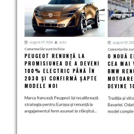
august 07, 2026
auto
august 07, 20
pentru
Comentariile sunt închise
Comentariile sun
PEUGEOT RENUNȚĂ LA
O NOUĂ 
Peugeot
PROMISIUNEA DE A DEVENI
renunță
CEA MAI 
la
100% ELECTRIC PÂNĂ ÎN
BMW RENU
promisiunea
2030 ȘI CONFIRMĂ ȘAPTE
MOTOARE
de
MODELE NOI
DEVINE 
a
deveni
Marca franceză Peugeot își recalibrează
Tradiția și viit
100%
strategia pentru Europa și renunță la
Bavariei. Odat
electric
angajamentul ferm asumat la sfârșitul...
model complet.
până
în
2030