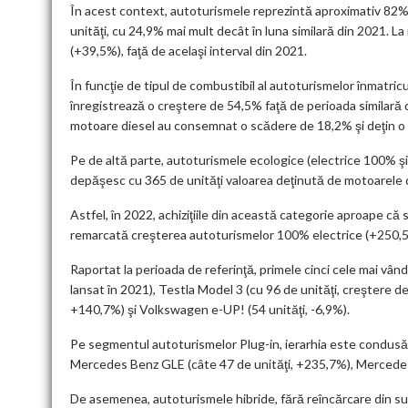
În acest context, autoturismele reprezintă aproximativ 82% d
unităţi, cu 24,9% mai mult decât în luna similară din 2021. La
(+39,5%), faţă de acelaşi interval din 2021.
În funcţie de tipul de combustibil al autoturismelor înmatricu
înregistrează o creştere de 54,5% faţă de perioada similară 
motoare diesel au consemnat o scădere de 18,2% şi deţin o 
Pe de altă parte, autoturismele ecologice (electrice 100% şi h
depăşesc cu 365 de unităţi valoarea deţinută de motoarele d
Astfel, în 2022, achiziţiile din această categorie aproape că
remarcată creşterea autoturismelor 100% electrice (+250,5%)
Raportat la perioada de referinţă, primele cinci cele mai vân
lansat în 2021), Testla Model 3 (cu 96 de unităţi, creştere d
+140,7%) şi Volkswagen e-UP! (54 unităţi, -6,9%).
Pe segmentul autoturismelor Plug-in, ierarhia este condusă
Mercedes Benz GLE (câte 47 de unităţi, +235,7%), Mercedes 
De asemenea, autoturismele hibride, fără reîncărcare din su