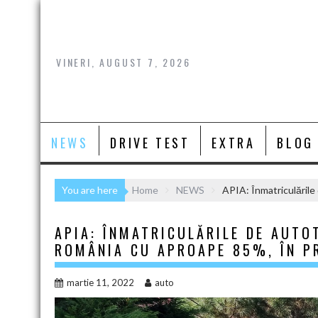
Skip
to
content
VINERI, AUGUST 7, 2026
NEWS
DRIVE TEST
EXTRA
BLOG
You are here
Home
NEWS
APIA: Înmatriculările
APIA: ÎNMATRICULĂRILE DE AUTO
ROMÂNIA CU APROAPE 85%, ÎN PR
martie 11, 2022
auto