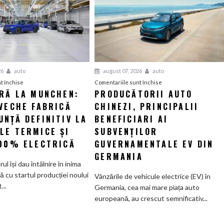
26
auto
august 07, 2026
auto
pentru
pentru
t închise
Comentariile sunt închise
ERĂ LA MUNCHEN:
PRODUCĂTORII AUTO
O
Producătorii
VECHE FABRICĂ
nouă
CHINEZI, PRINCIPALII
auto
eră
chinezi,
NȚĂ DEFINITIV LA
BENEFICIARI AI
la
principalii
LE TERMICE ȘI
SUBVENȚILOR
Munchen:
beneficiari
100% ELECTRICĂ
GUVERNAMENTALE EV DIN
Cea
ai
GERMANIA
mai
subvenților
orul își dau întâlnire în inima
veche
guvernamentale
ă cu startul producției noului
Vânzările de vehicule electrice (EV) în
fabrică
EV
..
Germania, cea mai mare piața auto
BMW
din
europeană, au crescut semnificativ...
renunță
Germania
definitiv