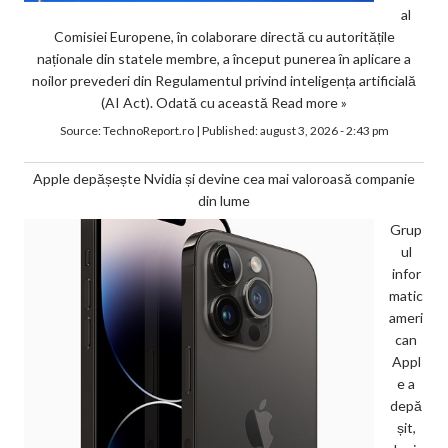
al
Comisiei Europene, în colaborare directă cu autoritățile
naționale din statele membre, a început punerea în aplicare a
noilor prevederi din Regulamentul privind inteligența artificială
(AI Act). Odată cu această
Read more »
Source:
TechnoReport.ro
|
Published:
august 3, 2026 - 2:43 pm
Apple depășește Nvidia și devine cea mai valoroasă companie
din lume
Grup
ul
infor
matic
ameri
can
Appl
e a
depă
șit,