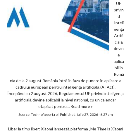
UE
privin
d
Inteli
gența
Artifi
cială
devin
e
aplica
bil în
Româ
nia de la 2 august România intră în faza de punere în aplicare a
cadrului european pentru inteligența artificială (AI Act).
Începând cu 2 august 2026, Regulamentul UE privind inteligența
artificială devine aplicabil la nivel național, cu un calendar
etapizat pentru…
Read more »
Source:
TechnoReport.ro
|
Published:
iulie 27, 2026 - 6:27 am
Liber la timp liber: Xiaomi lansează platforma „Me Time is Xiaomi