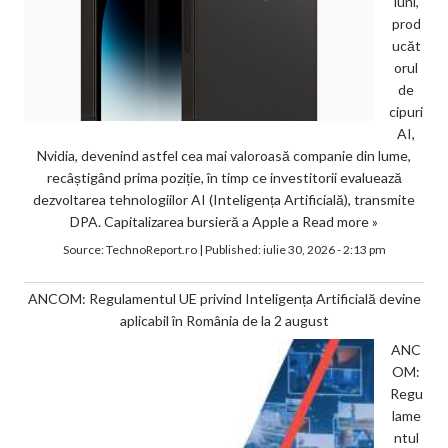
luni,
prod
ucăt
orul
de
cipuri
AI,
Nvidia, devenind astfel cea mai valoroasă companie din lume,
recâștigând prima poziție, în timp ce investitorii evaluează
dezvoltarea tehnologiilor AI (Inteligența Artificială), transmite
DPA. Capitalizarea bursieră a Apple a
Read more »
Source:
TechnoReport.ro
|
Published:
iulie 30, 2026 - 2:13 pm
ANCOM: Regulamentul UE privind Inteligența Artificială devine
aplicabil în România de la 2 august
ANC
OM:
Regu
lame
ntul