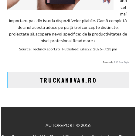
ând
cel
mai
important pas din istoria dispozitivelor pliabile. Gamă completă
de anul acesta aduce pe piață trei concepte distincte,
proiectate să acopere nevoi specifice: de la productivitatea de
nivel profesional
Read more »
Source:
TechnoReport.ro
|
Published:
iulie 22, 2026 - 7:23 pm
Powered by
RSS Feed Plugin
TRUCKANDVAN.RO
AUTOREPORT © 2016