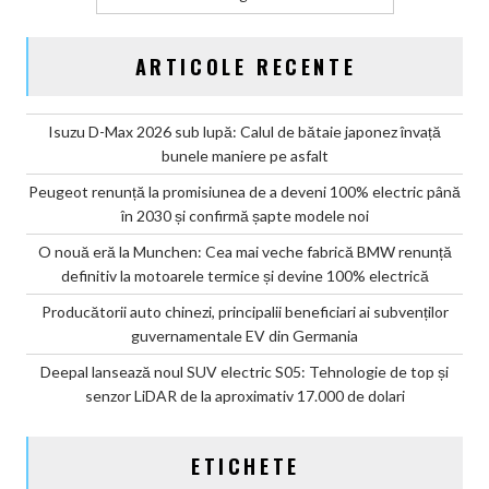
ARTICOLE RECENTE
Isuzu D-Max 2026 sub lupă: Calul de bătaie japonez învață
bunele maniere pe asfalt
Peugeot renunță la promisiunea de a deveni 100% electric până
în 2030 și confirmă șapte modele noi
O nouă eră la Munchen: Cea mai veche fabrică BMW renunță
definitiv la motoarele termice și devine 100% electrică
Producătorii auto chinezi, principalii beneficiari ai subvenților
guvernamentale EV din Germania
Deepal lansează noul SUV electric S05: Tehnologie de top și
senzor LiDAR de la aproximativ 17.000 de dolari
ETICHETE