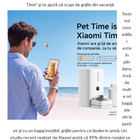
Time” și te ajută să scapi de grijile din vacanță
Sezo
nul
conc
ediilo
r
este
în
plin
dans,
însă
de
mult
e ori
bagaj
ele
vin la
pach
et și cu un bagaj invizibil: grijile pentru ce lăsăm în urmă. Un
studiu recent realizat de Xiaomi arată că 49% dintre români se