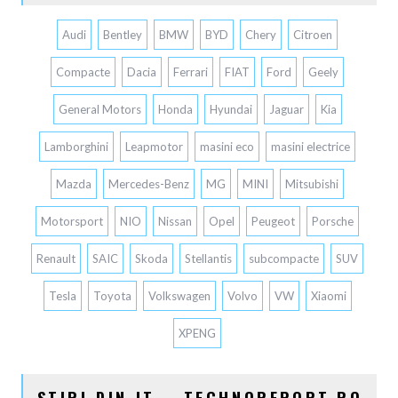
Audi
Bentley
BMW
BYD
Chery
Citroen
Compacte
Dacia
Ferrari
FIAT
Ford
Geely
General Motors
Honda
Hyundai
Jaguar
Kia
Lamborghini
Leapmotor
masini eco
masini electrice
Mazda
Mercedes-Benz
MG
MINI
Mitsubishi
Motorsport
NIO
Nissan
Opel
Peugeot
Porsche
Renault
SAIC
Skoda
Stellantis
subcompacte
SUV
Tesla
Toyota
Volkswagen
Volvo
VW
Xiaomi
XPENG
STIRI DIN IT – TECHNOREPORT.RO