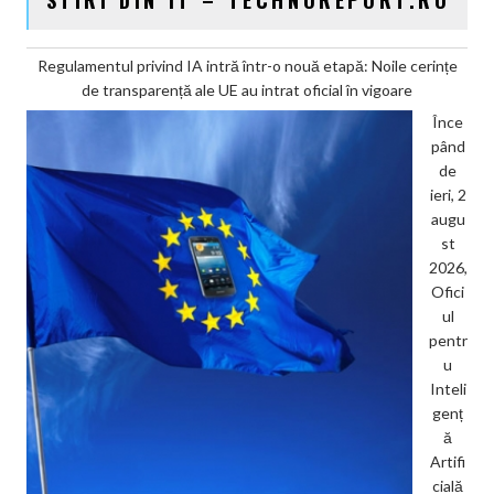
Regulamentul privind IA intră într-o nouă etapă: Noile cerințe
de transparență ale UE au intrat oficial în vigoare
Înce
pând
de
ieri, 2
augu
st
2026,
Ofici
ul
pentr
u
Inteli
genț
ă
Artifi
cială