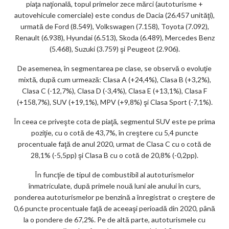
piaţa naţională, topul primelor zece mărci (autoturisme +
autovehicule comerciale) este condus de Dacia (26.457 unităţi),
urmată de Ford (8.549), Volkswagen (7.158), Toyota (7.092),
Renault (6.938), Hyundai (6.513), Skoda (6.489), Mercedes Benz
(5.468), Suzuki (3.759) şi Peugeot (2.906).
De asemenea, în segmentarea pe clase, se observă o evoluţie
mixtă, după cum urmează: Clasa A (+24,4%), Clasa B (+3,2%),
Clasa C (-12,7%), Clasa D (-3,4%), Clasa E (+13,1%), Clasa F
(+158,7%), SUV (+19,1%), MPV (+9,8%) şi Clasa Sport (-7,1%).
În ceea ce priveşte cota de piaţă, segmentul SUV este pe prima
poziţie, cu o cotă de 43,7%, în creştere cu 5,4 puncte
procentuale faţă de anul 2020, urmat de Clasa C cu o cotă de
28,1% (-5,5pp) şi Clasa B cu o cotă de 20,8% (-0,2pp).
În funcţie de tipul de combustibil al autoturismelor
înmatriculate, după primele nouă luni ale anului în curs,
ponderea autoturismelor pe benzină a înregistrat o creştere de
0,6 puncte procentuale faţă de aceeaşi perioadă din 2020, până
la o pondere de 67,2%. Pe de altă parte, autoturismele cu