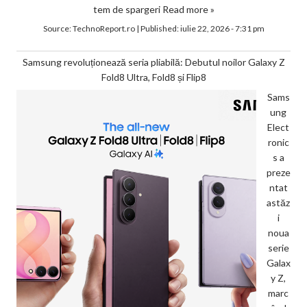
tem de spargeri
Read more »
Source:
TechnoReport.ro
|
Published:
iulie 22, 2026 - 7:31 pm
Samsung revoluționează seria pliabilă: Debutul noilor Galaxy Z
Fold8 Ultra, Fold8 și Flip8
Sams
ung
Elect
ronic
s a
preze
ntat
astăz
i
noua
serie
Galax
y Z,
marc