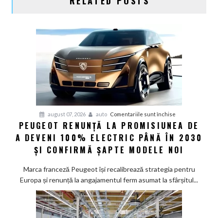
RELATED POSTS
pentru
august 07, 2026
auto
Comentariile sunt închise
PEUGEOT RENUNȚĂ LA PROMISIUNEA DE
Peugeot
A DEVENI 100% ELECTRIC PÂNĂ ÎN 2030
renunță
la
ȘI CONFIRMĂ ȘAPTE MODELE NOI
promisiunea
de
Marca franceză Peugeot își recalibrează strategia pentru
a
Europa și renunță la angajamentul ferm asumat la sfârșitul...
deveni
100%
electric