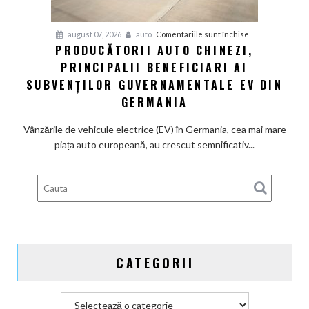
termice
și
pentru
august 07, 2026
auto
Comentariile sunt închise
devine
PRODUCĂTORII AUTO CHINEZI,
Producătorii
100%
PRINCIPALII BENEFICIARI AI
auto
electrică
chinezi,
SUBVENȚILOR GUVERNAMENTALE EV DIN
principalii
GERMANIA
beneficiari
ai
Vânzările de vehicule electrice (EV) în Germania, cea mai mare
subvenților
piața auto europeană, au crescut semnificativ...
guvernamentale
EV
din
Germania
CATEGORII
Categorii