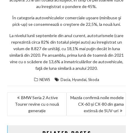
au înregistrat o pondere de 45%.
În categoria autovehiculelor comerciale uşoare (minibuse şi
pick-up) se consemnează o creştere de 22,5%, la nouă luni.
La nivelul lunii septembrie din anul curent, autoturismele (care
reprezintă circa 82% din totalul pieţei auto) au înregistrat un
volum de 8.827 de unităţi, cu 18,1% mai puţin decât în luna
similară din 2020. Pe ansamblu, prima lună de toamnă din 2021
vine cu o scădere de 13,6% a înmatriculărilor de autovehicule,
faţă de luna similară a anului 2020.
,
,
NEWS
Dacia
Hyundai
Skoda
NAVIGARE
BMW Seria 2 Active
Mazda confirmă noile modele
Tourer revine cu o nouă
CX-60 și CX-80 din gama
ÎN
generație
extinsă de SUV-uri
ARTICOLE