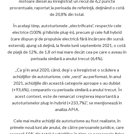
motoare diesel au înregistrat un recul de 6,2 puncte
procentuale, raportat la perioada de referinţă, deţinând o cotă
de 20,8% din total.
În acelaşi timp, autoturismele „electrificate”, respectiv cele
electrice (100% şi hibride plug-in), precum şi cele full hybrid
(care dispun şi de propulsie electrică fără încărcare din sursă
externă), ajung să deţină, la finele lunii septembrie 2021, o cotă
de piaţă de 12%, de 1,8 ori mai mare decât cea pe care o aveau în
perioada similară a anului trecut (6,4%).
„Ca şi în anul 2020, când, deşi s-a înregistrat o scădere a
achiziţiilor de autoturisme, cele „verzi” au performat, în anul
2021, achiziţiile din această categorie aproape s-au dublat
(+93,6%), comparativ cu perioada similară a anului trecut. În
acest context, este de remarcat creşterea importantă a
autoturismelor plug-in hybrid (+233,7%)”, se menţionează în
analiza APIA.
Cele mai multe achiziţii de autoturisme au fost realizate, în
primele nouă luni ale anului, de către persoanele juridice, care
acoperă 55% din totalul achiziţiilor, în timp ce persoanele fizice