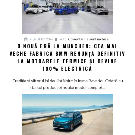
până
în
2030
și
confirmă
șapte
pentru
august 07, 2026
auto
Comentariile sunt închise
modele
O NOUĂ ERĂ LA MUNCHEN: CEA MAI
O
noi
VECHE FABRICĂ BMW RENUNȚĂ DEFINITIV
nouă
eră
LA MOTOARELE TERMICE ȘI DEVINE
la
100% ELECTRICĂ
Munchen:
Cea
Tradiția și viitorul își dau întâlnire în inima Bavariei. Odată cu
mai
startul producției noului model complet...
veche
fabrică
BMW
renunță
definitiv
la
motoarele