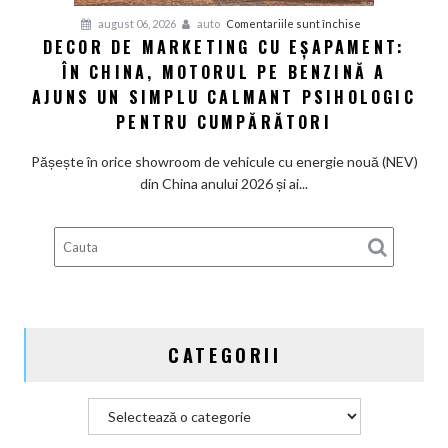
V8
pentru
august 06, 2026
auto
Comentariile sunt închise
și
DECOR DE MARKETING CU EȘAPAMENT:
Decor
pedală
ÎN CHINA, MOTORUL PE BENZINĂ A
de
de
marketing
AJUNS UN SIMPLU CALMANT PSIHOLOGIC
ambreiaj
cu
PENTRU CUMPĂRĂTORI
eșapament:
În
Pășește în orice showroom de vehicule cu energie nouă (NEV)
China,
din China anului 2026 și ai...
motorul
pe
benzină
a
ajuns
un
simplu
CATEGORII
calmant
psihologic
pentru
Categorii
cumpărători