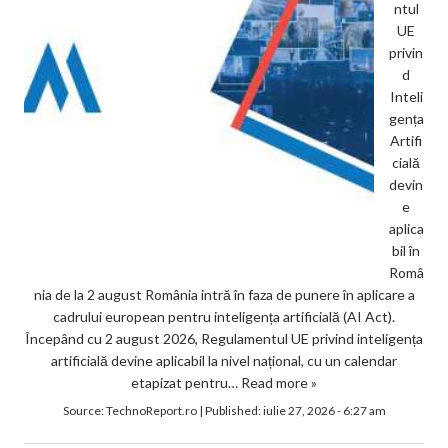
ntul
UE
privin
d
Inteli
gența
Artifi
cială
devin
e
aplica
bil în
Româ
nia de la 2 august România intră în faza de punere în aplicare a
cadrului european pentru inteligența artificială (AI Act).
Începând cu 2 august 2026, Regulamentul UE privind inteligența
artificială devine aplicabil la nivel național, cu un calendar
etapizat pentru…
Read more »
Source:
TechnoReport.ro
|
Published:
iulie 27, 2026 - 6:27 am