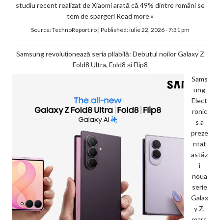
studiu recent realizat de Xiaomi arată că 49% dintre români se
tem de spargeri
Read more »
Source:
TechnoReport.ro
|
Published:
iulie 22, 2026 - 7:31 pm
Samsung revoluționează seria pliabilă: Debutul noilor Galaxy Z
Fold8 Ultra, Fold8 și Flip8
Sams
ung
Elect
ronic
s a
preze
ntat
astăz
i
noua
serie
Galax
y Z,
marc