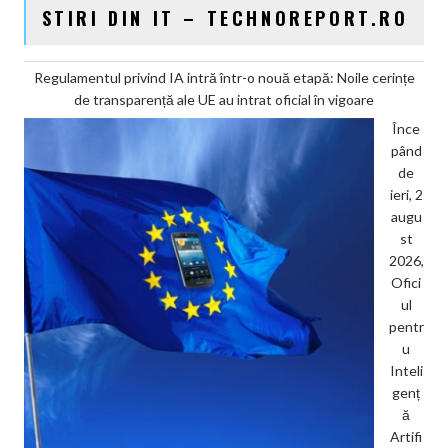
STIRI DIN IT – TECHNOREPORT.RO
Regulamentul privind IA intră într-o nouă etapă: Noile cerințe
de transparență ale UE au intrat oficial în vigoare
Înce
pând
de
ieri, 2
augu
st
2026,
Ofici
ul
pentr
u
Inteli
genț
ă
Artifi