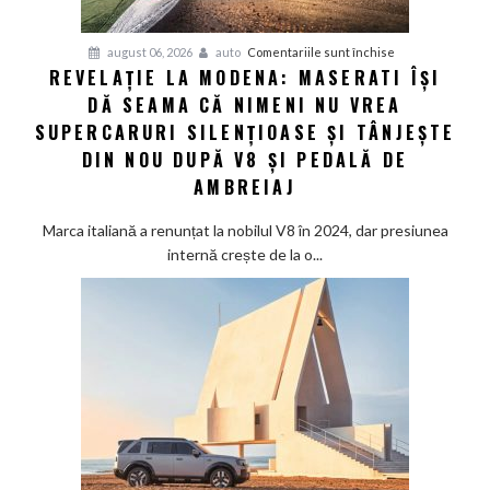
GWM
H10
pentru
august 06, 2026
auto
Comentariile sunt închise
REVELAȚIE LA MODENA: MASERATI ÎȘI
Revelație
DĂ SEAMA CĂ NIMENI NU VREA
la
Modena:
SUPERCARURI SILENȚIOASE ȘI TÂNJEȘTE
Maserati
DIN NOU DUPĂ V8 ȘI PEDALĂ DE
își
AMBREIAJ
dă
seama
Marca italiană a renunțat la nobilul V8 în 2024, dar presiunea
că
internă crește de la o...
nimeni
nu
vrea
supercaruri
silențioase
și
tânjește
din
nou
după