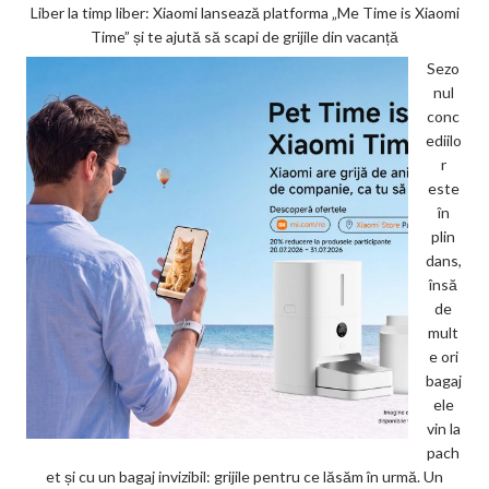
Liber la timp liber: Xiaomi lansează platforma „Me Time is Xiaomi
Time” și te ajută să scapi de grijile din vacanță
Sezo
nul
conc
ediilo
r
este
în
plin
dans,
însă
de
mult
e ori
bagaj
ele
vin la
pach
et și cu un bagaj invizibil: grijile pentru ce lăsăm în urmă. Un