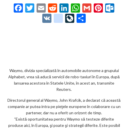
F
T
E
R
Li
W
G
Pi
O
ac
w
m
e
n
h
m
nt
ut
V
g
Li
P
e
itt
ai
d
ke
at
ai
er
lo
K
o
ve
ar
b
er
l
di
dI
s
l
es
o
o
Jo
ta
o
t
n
A
t
k.
gl
ur
je
o
p
co
e_
n
az
k
p
m
b
al
ă
o
Waymo, divizia specializată în automobile autonome a grupului
Alphabet, vrea să aducă servicii de robo-taxiuri în Europa, după
o
lansarea acestora în Statele Unite, în acest an, transmite
k
Reuters.
m
Directorul general al Waymo, John Krafcik, a declarat că această
companie ar putea intra pe pieţele europene în colaborare cu un
ar
partener, dar nu a oferit un orizont de timp.
ks
”Există oportunitatea pentru Waymo să testeze diferite
produse aici, în Europa, şi poate şi strategii diferite. Este posibil