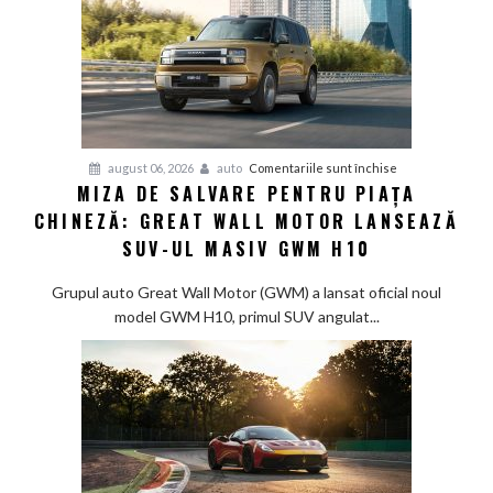
pentru
august 06, 2026
auto
Comentariile sunt închise
MIZA DE SALVARE PENTRU PIAȚA
Miza
CHINEZĂ: GREAT WALL MOTOR LANSEAZĂ
de
salvare
SUV-UL MASIV GWM H10
pentru
piața
Grupul auto Great Wall Motor (GWM) a lansat oficial noul
chineză:
model GWM H10, primul SUV angulat...
Great
Wall
Motor
lansează
SUV-
ul
masiv