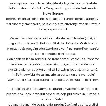
să adoptăm o abordate total diferită faţă de cea din Statele
Unite”, a afirmat Krafcik la Congresul organizat de Automotive
News Europe
Reprezentanţi ai companiei s-au aflat în Europa pentru a înţelege
mai bine reglementările, politicile şi alte diferenţe faţă de Statele
Unite, a spus Krafcik.
Waymo va folosi vehicule fabricate de Fiat Chrysler (FCA) şi
Jaguar Land Rover în flota din Statele Unite, dar Krafcik nu a
precizat dcă aceşti producători auto vor fi partenerii companiei
pe care o conduce şi în Europa.
Compania va lansa serviciul de transport cu vehicule autonome
în anumite zone din Phoenix, Arizona, în următoarele luni,
existând planuri ca programul să fie extins pe piaţa americană.
În SUA, serviciul de taximetrie va purta numele brandului
Waymo, dar situaţia ar putea fi alta dacă va exksta un partener.
”Probabil că se poate afirma că brandul Waymo nu ar fi la fel de
puternic ca unele branduri care sunt deja puternice în Europa”, a
explicat Krafcik.
Companiile mari de tehnologie, producători auto consacraţi şi