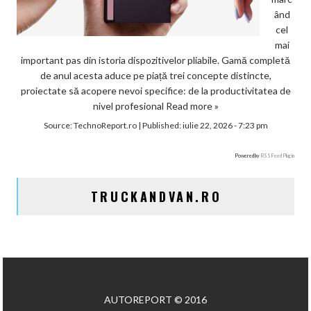
ând
cel
mai
important pas din istoria dispozitivelor pliabile. Gamă completă
de anul acesta aduce pe piață trei concepte distincte,
proiectate să acopere nevoi specifice: de la productivitatea de
nivel profesional
Read more »
Source:
TechnoReport.ro
|
Published:
iulie 22, 2026 - 7:23 pm
Powered by
RSS Feed Plugin
TRUCKANDVAN.RO
AUTOREPORT © 2016