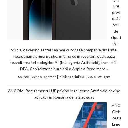
luni,
prod
ucăt
orul
de
cipuri
AI,
Nvidia, devenind astfel cea mai valoroasă companie din lume,
recâștigând prima poziție, în timp ce investitorii evaluează
dezvoltarea tehnologiilor AI (Inteligența Artificială), transmite
DPA. Capitalizarea bursieră a Apple a
Read more »
Source:
TechnoReport.ro
|
Published:
iulie 30, 2026 - 2:13 pm
ANCOM: Regulamentul UE privind Inteligența Artificială devine
aplicabil în România de la 2 august
ANC
OM:
Regu
lame