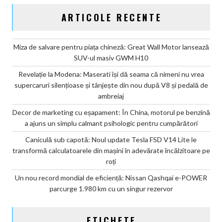
ARTICOLE RECENTE
Miza de salvare pentru piața chineză: Great Wall Motor lansează
SUV-ul masiv GWM H10
Revelație la Modena: Maserati își dă seama că nimeni nu vrea
supercaruri silențioase și tânjește din nou după V8 și pedală de
ambreiaj
Decor de marketing cu eșapament: În China, motorul pe benzină
a ajuns un simplu calmant psihologic pentru cumpărători
Caniculă sub capotă: Noul update Tesla FSD V14 Lite le
transformă calculatoarele din mașini în adevărate încălzitoare pe
roți
Un nou record mondial de eficiență: Nissan Qashqai e-POWER
parcurge 1.980 km cu un singur rezervor
ETICHETE