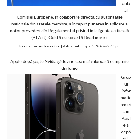
cială
al
Comisiei Europene, în colaborare directă cu autoritățile
naționale din statele membre, a început punerea în aplicare a
noilor prevederi din Regulamentul privind inteligența artificială
(AI Act). Odată cu această
Read more »
Source:
TechnoReport.ro
|
Published:
august 3, 2026 - 2:43 pm
Apple depășește Nvidia și devine cea mai valoroasă companie
din lume
Grup
ul
infor
matic
ameri
can
Appl
e a
depă
șit,