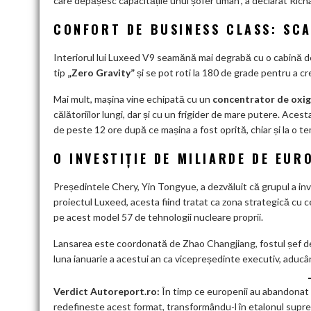
care depășesc capacitățile unui șofer uman”, a declarat Richa
CONFORT DE BUSINESS CLASS: SCA
Interiorul lui Luxeed V9 seamănă mai degrabă cu o cabină de 
tip
„Zero Gravity”
și se pot roti la 180 de grade pentru a cr
Mai mult, mașina vine echipată cu un
concentrator de oxig
călătoriilor lungi, dar și cu un frigider de mare putere. Aces
de peste 12 ore după ce mașina a fost oprită, chiar și la o 
O INVESTIȚIE DE MILIARDE DE EUR
Președintele Chery, Yin Tongyue, a dezvăluit că grupul a in
proiectul Luxeed, acesta fiind tratat ca zona strategică cu c
pe acest model 57 de tehnologii nucleare proprii.
Lansarea este coordonată de Zhao Changjiang, fostul șef de v
luna ianuarie a acestui an ca vicepreședinte executiv, adu
Verdict Autoreport.ro:
În timp ce europenii au abandonat
redefinește acest format, transformându-l în etalonul suprem