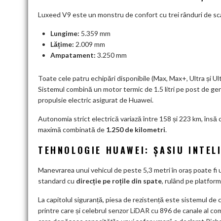
Luxeed V9 este un monstru de confort cu trei rânduri de sc
Lungime:
5.359 mm
Lățime:
2.009 mm
Ampatament:
3.250 mm
Toate cele patru echipări disponibile (Max, Max+, Ultra și Ul
Sistemul combină un motor termic de 1.5 litri pe post de ge
propulsie electric asigurat de Huawei.
Autonomia strict electrică variază între 158 și 223 km, însă 
maximă combinată de
1.250 de kilometri
.
TEHNOLOGIE HUAWEI: ȘASIU INTE
Manevrarea unui vehicul de peste 5,3 metri în oraș poate fi
standard cu
direcție pe roțile din spate
, rulând pe platfor
La capitolul siguranță, piesa de rezistență este sistemul 
printre care și celebrul senzor LiDAR cu 896 de canale al com