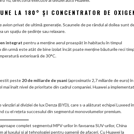
rd Yu, directorul executiv al diviziei auto Huawei.
UNE LA 180° ȘI CONCENTRATOR DE OXIGE
avion privat de ultimă generație. Scaunele de pe rândul al doilea sunt d
ea un spațiu de ședințe sau relaxare.
en integrat
pentru a menține aerul proaspăt în habitaclu în timpul
ta din urmă este atât de bine izolat încât poate menține băuturile reci tim
temperatură exterioară de 30°C.
O
vestit peste
20 de miliarde de yuani
(aproximativ 2,7 miliarde de euro) în
el mai înalt nivel de prioritate din cadrul companiei. Huawei a implementa
ânzări al diviziei de lux Denza (BYD), care s-a alăturat echipei Luxeed î
când cu el rețeta succesului din segmentul monovolumelor premium.
 aproape complet segmentul MPV-urilor în favoarea SUV-urilor, China
 al luxului și al tehnologiei pentru oamenii de afaceri. Cu Huawei la