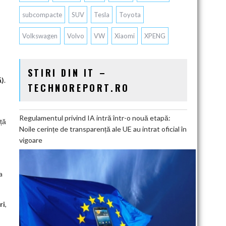
subcompacte
SUV
Tesla
Toyota
Volkswagen
Volvo
VW
Xiaomi
XPENG
STIRI DIN IT –
ă)
.
TECHNOREPORT.RO
Regulamentul privind IA intră într-o nouă etapă:
ță
Noile cerințe de transparență ale UE au intrat oficial în
vigoare
a
ri
,