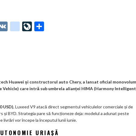
O
V
g
Li
P
t
K
o
ve
ar
o
o
Jo
ta
o
gl
ur
je
.
e_
n
az
co
b
al
ă
m
o
tech Huawei și constructorul auto Chery, a lansat oficial monovolum
 Vehicle) care intră sub umbrela alianței HIMA (Harmony Intelligent
o
k
90 USD)
, Luxeed V9 atacă direct segmentul vehiculelor comerciale și de
m
s și BYD. Strategia pare să funcționeze deja: modelul a adunat peste
e livrări vor începe la începutul lunii iunie.
ar
ks
AUTONOMIE URIAȘĂ