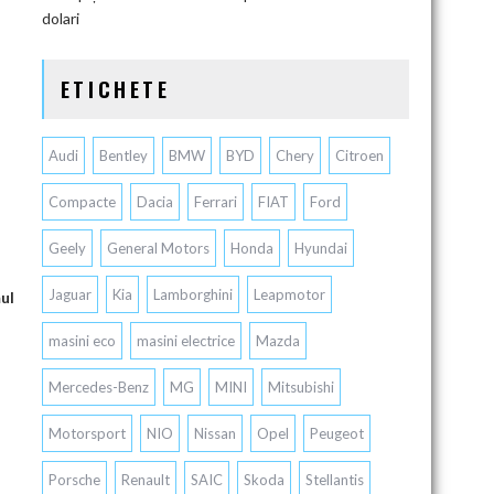
dolari
ETICHETE
Audi
Bentley
BMW
BYD
Chery
Citroen
Compacte
Dacia
Ferrari
FIAT
Ford
Geely
General Motors
Honda
Hyundai
Jaguar
Kia
Lamborghini
Leapmotor
ul
masini eco
masini electrice
Mazda
Mercedes-Benz
MG
MINI
Mitsubishi
Motorsport
NIO
Nissan
Opel
Peugeot
Porsche
Renault
SAIC
Skoda
Stellantis