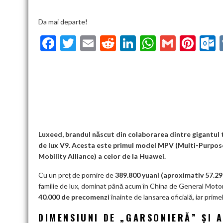
Da mai departe!
F
T
E
R
Li
W
G
Pi
ac
w
m
e
n
h
m
nt
u
e
itt
ai
d
ke
at
ai
er
l
b
er
l
di
dI
s
l
es
o
t
n
A
t
k
o
p
k
p
Luxeed, brandul născut din colaborarea dintre gigantul 
de lux V9. Acesta este primul model MPV (Multi-Purpose
Mobility Alliance) a celor de la Huawei.
Cu un preț de pornire de
389.800 yuani (aproximativ 57.2
familie de lux, dominat până acum în China de General Motor
40.000 de precomenzi
înainte de lansarea oficială, iar primel
DIMENSIUNI DE „GARSONIERĂ” ȘI 