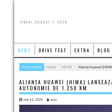
Skip
to
content
VINERI, AUGUST 7, 2026
NEWS
DRIVE TEST
EXTRA
BLOG
You are here
Home
NEWS
Alianța Huawei (HIMA
ALIANȚA HUAWEI (HIMA) LANSEA
AUTONOMIE DE 1.250 KM
mai 16, 2026
auto