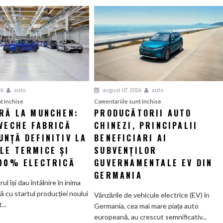
26
auto
august 07, 2026
auto
pentru
pentru
t închise
Comentariile sunt închise
ERĂ LA MUNCHEN:
PRODUCĂTORII AUTO
O
Producătorii
VECHE FABRICĂ
nouă
CHINEZI, PRINCIPALII
auto
eră
chinezi,
NȚĂ DEFINITIV LA
BENEFICIARI AI
la
principalii
LE TERMICE ȘI
SUBVENȚILOR
Munchen:
beneficiari
100% ELECTRICĂ
GUVERNAMENTALE EV DIN
Cea
ai
GERMANIA
mai
subvenților
orul își dau întâlnire în inima
veche
guvernamentale
ă cu startul producției noului
Vânzările de vehicule electrice (EV) în
fabrică
EV
..
Germania, cea mai mare piața auto
BMW
din
europeană, au crescut semnificativ...
renunță
Germania