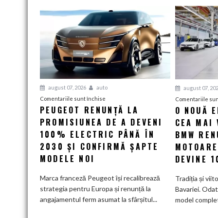
august 07, 2026
auto
august 07, 20
pentru
Comentariile sunt închise
Comentariile sun
PEUGEOT RENUNȚĂ LA
O NOUĂ 
Peugeot
PROMISIUNEA DE A DEVENI
renunță
CEA MAI 
la
100% ELECTRIC PÂNĂ ÎN
BMW RENU
promisiunea
2030 ȘI CONFIRMĂ ȘAPTE
MOTOARE
de
MODELE NOI
DEVINE 
a
deveni
Marca franceză Peugeot își recalibrează
Tradiția și viit
100%
strategia pentru Europa și renunță la
Bavariei. Odat
electric
angajamentul ferm asumat la sfârșitul...
model complet.
până
în