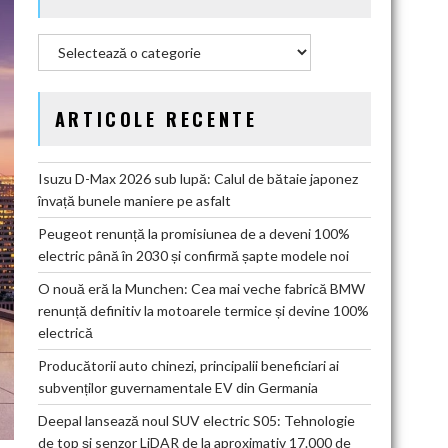
Categorii
ARTICOLE RECENTE
Isuzu D-Max 2026 sub lupă: Calul de bătaie japonez
învață bunele maniere pe asfalt
Peugeot renunță la promisiunea de a deveni 100%
electric până în 2030 și confirmă șapte modele noi
O nouă eră la Munchen: Cea mai veche fabrică BMW
renunță definitiv la motoarele termice și devine 100%
electrică
Producătorii auto chinezi, principalii beneficiari ai
subvenților guvernamentale EV din Germania
Deepal lansează noul SUV electric S05: Tehnologie
de top și senzor LiDAR de la aproximativ 17.000 de