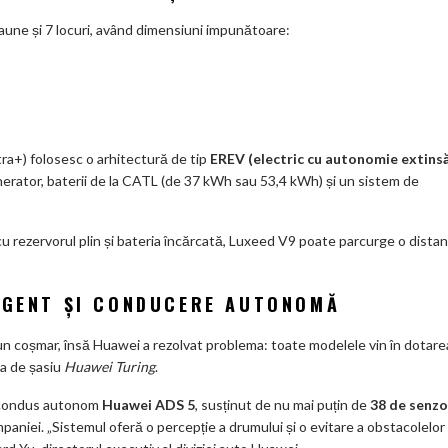
aune și 7 locuri, având dimensiuni impunătoare:
tra+) folosesc o arhitectură de tip
EREV (electric cu autonomie extins
nerator, baterii de la CATL (de 37 kWh sau 53,4 kWh) și un sistem de
cu rezervorul plin și bateria încărcată, Luxeed V9 poate parcurge o distan
LIGENT ȘI CONDUCERE AUTONOMĂ
 un coșmar, însă Huawei a rezolvat problema: toate modelele vin în dotare
ma de șasiu
Huawei Turing
.
de condus autonom
Huawei ADS 5
, susținut de nu mai puțin de
38 de senzo
paniei. „Sistemul oferă o percepție a drumului și o evitare a obstacolelor