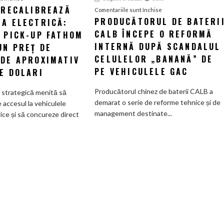
 RECALIBREAZĂ
Ford
pentru
Comentariile sunt închise
PRODUCĂTORUL DE BATERI
IA ELECTRICĂ:
își
Producătorul
recalibrează
CALB ÎNCEPE O REFORMĂ
de
L PICK-UP FATHOM
strategia
baterii
INTERNĂ DUPĂ SCANDALUL
UN PREȚ DE
electrică:
CALB
CELULELOR „BANANĂ” DE
 DE APROXIMATIV
Viitorul
începe
PE VEHICULELE GAC
E DOLARI
pick-
o
up
reformă
Producătorul chinez de baterii CALB a
e strategică menită să
Fathom
internă
demarat o serie de reforme tehnice și de
accesul la vehiculele
va
după
management destinate...
rice și să concureze direct
avea
scandalul
un
celulelor
preț
„banană”
de
de
pornire
pe
de
vehiculele
aproximativ
GAC
28.000
de
dolari