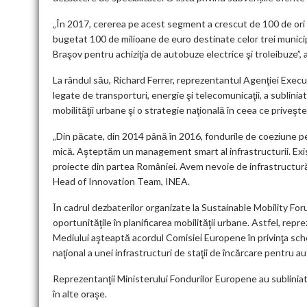
„În 2017, cererea pe acest segment a crescut de 100 de ori
bugetat 100 de milioane de euro destinate celor trei municipi
Braşov pentru achiziţia de autobuze electrice şi troleibuze”, a
La rândul său, Richard Ferrer, reprezentantul Agenţiei Exec
legate de transporturi, energie şi telecomunicaţii, a sublini
mobilităţii urbane şi o strategie naţională în ceea ce priveşte 
„Din păcate, din 2014 până în 2016, fondurile de coeziune p
mică. Aşteptăm un management smart al infrastructurii. Exis
proiecte din partea României. Avem nevoie de infrastructură ş
Head of Innovation Team, INEA.
În cadrul dezbaterilor organizate la Sustainable Mobility For
oportunităţile în planificarea mobilităţii urbane. Astfel, re
Mediului aşteaptă acordul Comisiei Europene în privinţa sche
naţional a unei infrastructuri de staţii de încărcare pentru a
Reprezentanţii Ministerului Fondurilor Europene au subliniat 
în alte oraşe.