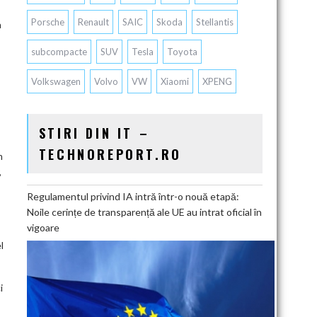
Porsche
Renault
SAIC
Skoda
Stellantis
a
subcompacte
SUV
Tesla
Toyota
Volkswagen
Volvo
VW
Xiaomi
XPENG
STIRI DIN IT –
TECHNOREPORT.RO
m
,
Regulamentul privind IA intră într-o nouă etapă:
Noile cerințe de transparență ale UE au intrat oficial în
vigoare
l
i