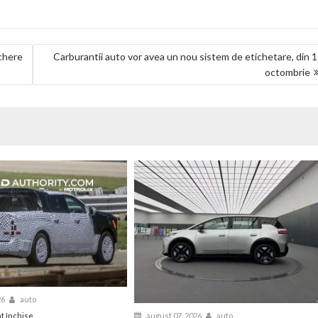
chere
Carburantii auto vor avea un nou sistem de etichetare, din 
octombrie
26
auto
pentru
august 07, 2026
auto
t închise