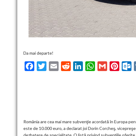
Da mai departe!
F
T
E
R
Li
W
G
Pi
ac
w
m
e
n
h
m
nt
u
e
itt
ai
d
ke
at
ai
er
l
b
er
l
di
dI
s
l
es
o
t
n
A
t
k
o
p
k
p
România are cea mai mare subvenţie acordată în Europa pentru
este de 10.000 euro, a declarat joi Dorin Corcheş, vicepreşe
dezbatere de specialitate. O listă privind subvențiile oferite 