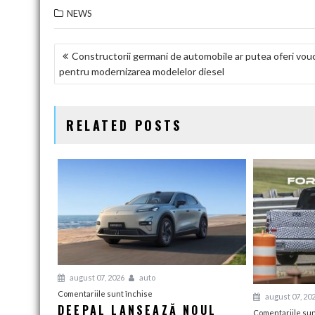
NEWS
NAVIGARE
Constructorii germani de automobile ar putea oferi vou
pentru modernizarea modelelor diesel
ÎN
ARTICOLE
RELATED POSTS
august 07, 2026
auto
pentru
Comentariile sunt închise
august 07, 20
DEEPAL LANSEAZĂ NOUL
Deepal
Comentariile sun