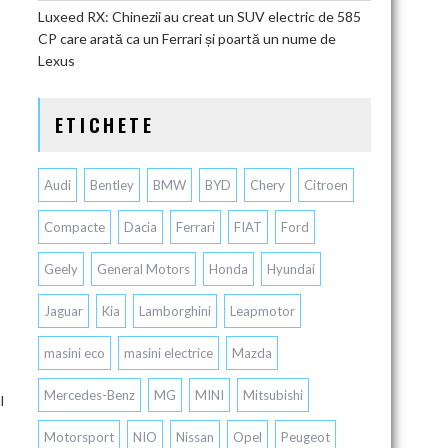
Luxeed RX: Chinezii au creat un SUV electric de 585
CP care arată ca un Ferrari și poartă un nume de
Lexus
ETICHETE
Audi
Bentley
BMW
BYD
Chery
Citroen
Compacte
Dacia
Ferrari
FIAT
Ford
Geely
General Motors
Honda
Hyundai
Jaguar
Kia
Lamborghini
Leapmotor
masini eco
masini electrice
Mazda
Mercedes-Benz
MG
MINI
Mitsubishi
l
Motorsport
NIO
Nissan
Opel
Peugeot