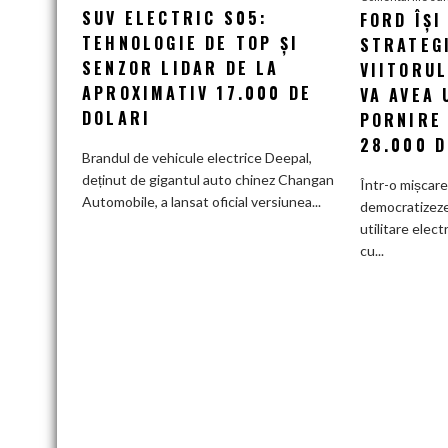
SUV ELECTRIC S05:
lansează
FORD ÎȘI
noul
TEHNOLOGIE DE TOP ȘI
STRATEG
SUV
SENZOR LIDAR DE LA
VIITORU
electric
APROXIMATIV 17.000 DE
VA AVEA 
S05:
DOLARI
PORNIRE
Tehnologie
28.000 D
de
Brandul de vehicule electrice Deepal,
top
deținut de gigantul auto chinez Changan
Într-o mișcar
și
Automobile, a lansat oficial versiunea...
democratizeze 
senzor
utilitare elect
LiDAR
cu...
de
la
aproximativ
17.000
de
dolari