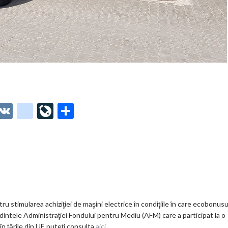
O
V
g
Li
P
t
K
o
ve
ar
o
o
Jo
ta
o
gl
ur
je
.
e_
n
az
co
b
al
ă
m
o
 stimularea achiziţiei de maşini electrice în condiţiile în care ecobonusu
dintele Administraţiei Fondului pentru Mediu (AFM) care a participat la o
o
în țările din UE puteți consulta
aici
.