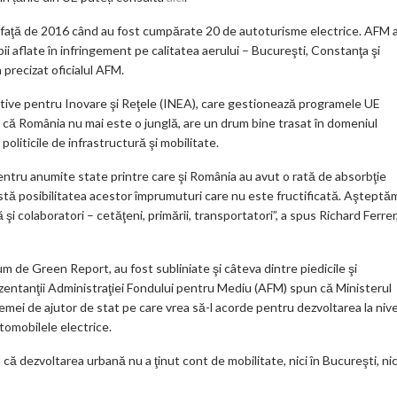
k
 faţă de 2016 când au fost cumpărate 20 de autoturisme electrice. AFM 
m
i aflate în infringement pe calitatea aerului – Bucureşti, Constanţa şi
 precizat oficialul AFM.
ar
ks
utive pentru Inovare şi Reţele (INEA), care gestionează programele UE
at că România nu mai este o junglă, are un drum bine trasat în domeniul
politicile de infrastructură şi mobilitate.
entru anumite state printre care şi România au avut o rată de absorbţie
tă posibilitatea acestor împrumuturi care nu este fructificată. Aşteptă
i colaboratori – cetăţeni, primării, transportatori”, a spus Richard Ferrer
um de Green Report, au fost subliniate şi câteva dintre piedicile şi
prezentanţii Administraţiei Fondului pentru Mediu (AFM) spun că Ministerul
mei de ajutor de stat pe care vrea să-l acorde pentru dezvoltarea la nive
utomobilele electrice.
că dezvoltarea urbană nu a ţinut cont de mobilitate, nici în Bucureşti, nic