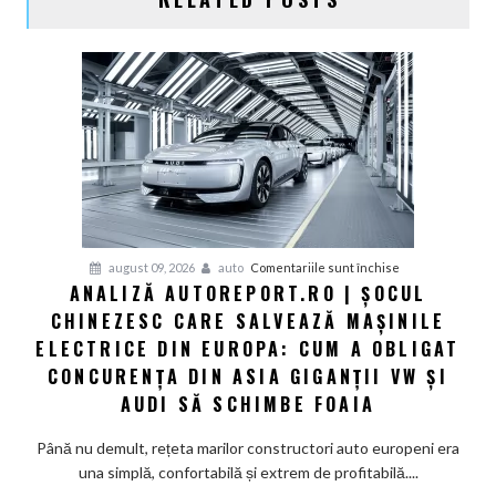
pentru
august 09, 2026
auto
Comentariile sunt închise
ANALIZĂ AUTOREPORT.RO | ȘOCUL
Analiză
CHINEZESC CARE SALVEAZĂ MAȘINILE
Autoreport.ro
|
ELECTRICE DIN EUROPA: CUM A OBLIGAT
Șocul
CONCURENȚA DIN ASIA GIGANȚII VW ȘI
chinezesc
AUDI SĂ SCHIMBE FOAIA
care
salvează
Până nu demult, rețeta marilor constructori auto europeni era
mașinile
una simplă, confortabilă și extrem de profitabilă....
electrice