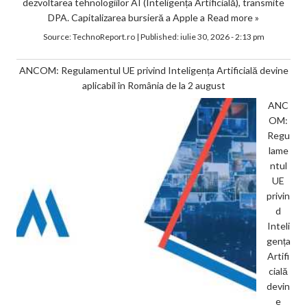
dezvoltarea tehnologiilor AI (Inteligența Artificială), transmite
DPA. Capitalizarea bursieră a Apple a
Read more »
Source:
TechnoReport.ro
|
Published:
iulie 30, 2026 - 2:13 pm
ANCOM: Regulamentul UE privind Inteligența Artificială devine
aplicabil în România de la 2 august
ANC
OM:
Regu
lame
ntul
UE
privin
d
Inteli
gența
Artifi
cială
devin
e