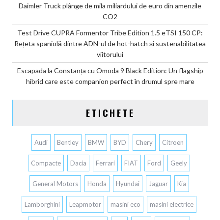
Daimler Truck plânge de mila miliardului de euro din amenzile
CO2
Test Drive CUPRA Formentor Tribe Edition 1.5 eTSI 150 CP:
Rețeta spaniolă dintre ADN-ul de hot-hatch și sustenabilitatea
viitorului
Escapada la Constanța cu Omoda 9 Black Edition: Un flagship
hibrid care este companion perfect în drumul spre mare
ETICHETE
Audi
Bentley
BMW
BYD
Chery
Citroen
Compacte
Dacia
Ferrari
FIAT
Ford
Geely
General Motors
Honda
Hyundai
Jaguar
Kia
Lamborghini
Leapmotor
masini eco
masini electrice