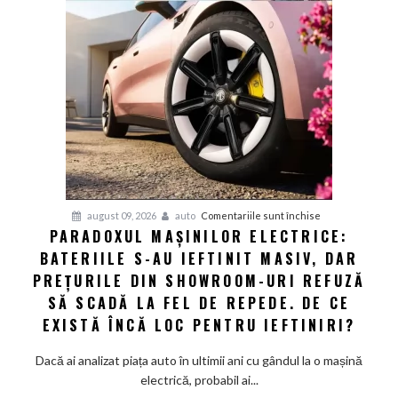
din
Europa:
Cum
a
obligat
concurența
din
Asia
giganții
VW
și
pentru
august 09, 2026
auto
Comentariile sunt închise
Audi
PARADOXUL MAȘINILOR ELECTRICE:
Paradoxul
să
BATERIILE S-AU IEFTINIT MASIV, DAR
mașinilor
schimbe
electrice:
PREȚURILE DIN SHOWROOM-URI REFUZĂ
foaia
Bateriile
SĂ SCADĂ LA FEL DE REPEDE. DE CE
s-
EXISTĂ ÎNCĂ LOC PENTRU IEFTINIRI?
au
ieftinit
Dacă ai analizat piața auto în ultimii ani cu gândul la o mașină
masiv,
electrică, probabil ai...
dar