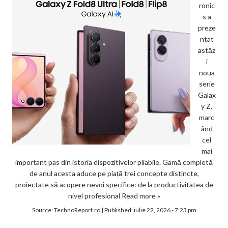
ronic
s a
preze
ntat
astăz
i
noua
serie
Galax
y Z,
marc
ând
cel
mai
important pas din istoria dispozitivelor pliabile. Gamă completă
de anul acesta aduce pe piață trei concepte distincte,
proiectate să acopere nevoi specifice: de la productivitatea de
nivel profesional
Read more »
Source:
TechnoReport.ro
|
Published:
iulie 22, 2026 - 7:23 pm