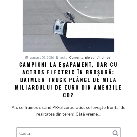
prețurile
din
showroom-
uri
refuză
să
scadă
la
pentru
august 09, 2026
auto
Comentariile sunt închise
fel
CAMPIONI LA EȘAPAMENT, DAR CU
Campioni
de
ACTROS ELECTRIC ÎN BROȘURĂ:
la
repede.
eșapament,
DAIMLER TRUCK PLÂNGE DE MILA
De
dar
ce
MILIARDULUI DE EURO DIN AMENZILE
cu
există
CO2
Actros
încă
electric
loc
Ah, ce frumos e când PR-ul corporatist se lovește frontal de
în
pentru
realitatea din teren! Câtă vreme...
broșură:
ieftiniri?
Daimler
Truck