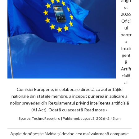
augu
st
2026,
Ofici
ul
pentr
u
Inteli
genț
ă
Artifi
cială
al
Comisiei Europene, în colaborare directă cu autoritățile
naționale din statele membre, a început punerea în aplicare a
noilor prevederi din Regulamentul privind inteligența artificială
(AI Act). Odată cu această
Read more »
Source:
TechnoReport.ro
|
Published:
august 3, 2026 - 2:43 pm
Apple depășește Nvidia și devine cea mai valoroasă companie