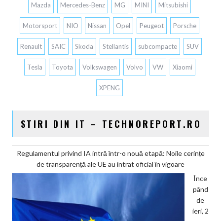
Mazda
Mercedes-Benz
MG
MINI
Mitsubishi
Motorsport
NIO
Nissan
Opel
Peugeot
Porsche
Renault
SAIC
Skoda
Stellantis
subcompacte
SUV
Tesla
Toyota
Volkswagen
Volvo
VW
Xiaomi
XPENG
STIRI DIN IT – TECHNOREPORT.RO
Regulamentul privind IA intră într-o nouă etapă: Noile cerințe
de transparență ale UE au intrat oficial în vigoare
Înce
pând
de
ieri, 2