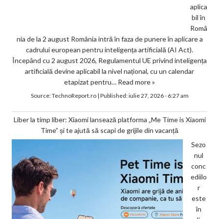
aplica
bil în
Româ
nia de la 2 august România intră în faza de punere în aplicare a
cadrului european pentru inteligența artificială (AI Act).
Începând cu 2 august 2026, Regulamentul UE privind inteligența
artificială devine aplicabil la nivel național, cu un calendar
etapizat pentru…
Read more »
Source:
TechnoReport.ro
|
Published:
iulie 27, 2026 - 6:27 am
Liber la timp liber: Xiaomi lansează platforma „Me Time is Xiaomi
Time” și te ajută să scapi de grijile din vacanță
Sezo
nul
conc
ediilo
r
este
în