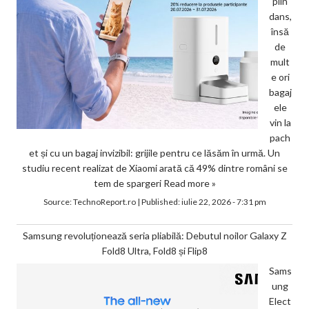
plin
dans,
însă
de
mult
e ori
bagaj
ele
vin la
pach
et și cu un bagaj invizibil: grijile pentru ce lăsăm în urmă. Un
studiu recent realizat de Xiaomi arată că 49% dintre români se
tem de spargeri
Read more »
Source:
TechnoReport.ro
|
Published:
iulie 22, 2026 - 7:31 pm
Samsung revoluționează seria pliabilă: Debutul noilor Galaxy Z
Fold8 Ultra, Fold8 și Flip8
Sams
ung
Elect