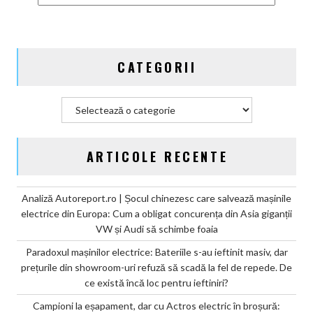
plânge
de
mila
miliardului
CATEGORII
de
euro
din
Categorii
amenzile
CO2
ARTICOLE RECENTE
Analiză Autoreport.ro | Șocul chinezesc care salvează mașinile
electrice din Europa: Cum a obligat concurența din Asia giganții
VW și Audi să schimbe foaia
Paradoxul mașinilor electrice: Bateriile s-au ieftinit masiv, dar
prețurile din showroom-uri refuză să scadă la fel de repede. De
ce există încă loc pentru ieftiniri?
Campioni la eșapament, dar cu Actros electric în broșură: