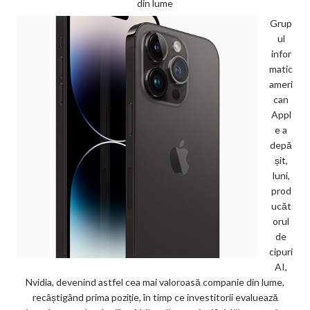
din lume
Grup
ul
infor
matic
ameri
can
Appl
e a
depă
șit,
luni,
prod
ucăt
orul
de
cipuri
AI,
Nvidia, devenind astfel cea mai valoroasă companie din lume,
recâștigând prima poziție, în timp ce investitorii evaluează