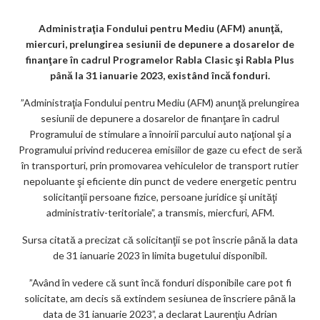
k
p
m
b
al
ă
o
Administraţia Fondului pentru Mediu (AFM) anunţă,
miercuri, prelungirea sesiunii de depunere a dosarelor de
o
finanţare în cadrul Programelor Rabla Clasic şi Rabla Plus
k
până la 31 ianuarie 2023, existând încă fonduri.
m
”Administraţia Fondului pentru Mediu (AFM) anunţă prelungirea
sesiunii de depunere a dosarelor de finanţare în cadrul
ar
Programului de stimulare a înnoirii parcului auto naţional şi a
ks
Programului privind reducerea emisiilor de gaze cu efect de seră
în transporturi, prin promovarea vehiculelor de transport rutier
nepoluante şi eficiente din punct de vedere energetic pentru
solicitanţii persoane fizice, persoane juridice şi unităţi
administrativ-teritoriale”, a transmis, miercfuri, AFM.
Sursa citată a precizat că solicitanţii se pot înscrie până la data
de 31 ianuarie 2023 în limita bugetului disponibil.
”Având în vedere că sunt încă fonduri disponibile care pot fi
solicitate, am decis să extindem sesiunea de înscriere până la
data de 31 ianuarie 2023”, a declarat Laurenţiu Adrian