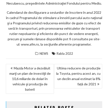
Neculaescu, preşedintele Administraţiei Fondului pentru Mediu.
Calendarul de desfăşurare a sesiunilor de înscriere în anul 2022
în cadrul Programului de stimulare a înnoirii parcului auto naţional
şi a Programului privind reducerea emisiilor de gaze cu efect de
seră în transporturi, prin promovarea vehiculelor de transport
rutier nepoluante şi eficiente din punct de vedere energeti,
precum şi sumele rămase disponibile pot fi consultate pe site-
ul: www.afm.ro, la secţiunile aferente programelor.
NEWS
Rabla 2022
NAVIGARE
Mazda Motor a dezvăluit
Ultima reducere de producție
marţi un plan de investiţii de
la Toyota, pentru acest an, cu
ÎN
10,6 miliarde de dolari în
un declin anual estimat la 8%
ARTICOLE
vehicule şi producţia de
față de 2021
baterii
RELATED POSTS