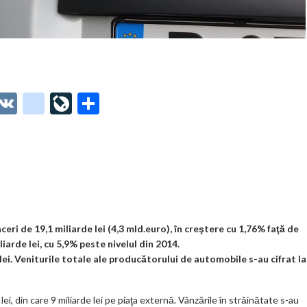
O
V
g
Li
P
t
K
o
ve
ar
o
o
Jo
ta
o
gl
ur
je
.
e_
n
az
co
b
al
ă
m
o
eri de 19,1 miliarde lei (4,3 mld.euro), în creştere cu 1,76% faţă de
arde lei, cu 5,9% peste nivelul din 2014.
o
lei. Veniturile totale ale producătorului de automobile s-au cifrat la
k
m
lei, din care 9 miliarde lei pe piaţa externă. Vânzările în străinătate s-au