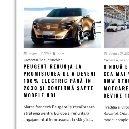
august 07, 2026
auto
august 07, 20
pentru
Comentariile sunt închise
Comentariile sun
PEUGEOT RENUNȚĂ LA
O NOUĂ 
Peugeot
PROMISIUNEA DE A DEVENI
renunță
CEA MAI 
la
100% ELECTRIC PÂNĂ ÎN
BMW RENU
promisiunea
2030 ȘI CONFIRMĂ ȘAPTE
MOTOARE
de
MODELE NOI
DEVINE 
a
deveni
Marca franceză Peugeot își recalibrează
Tradiția și viit
100%
strategia pentru Europa și renunță la
Bavariei. Odat
electric
angajamentul ferm asumat la sfârșitul...
model complet.
până