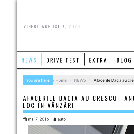
Skip
to
content
VINERI, AUGUST 7, 2026
NEWS
DRIVE TEST
EXTRA
BLOG
You are here
Home
NEWS
Afacerile Dacia au cre
AFACERILE DACIA AU CRESCUT AN
LOC ÎN VÂNZĂRI
mai 7, 2016
auto