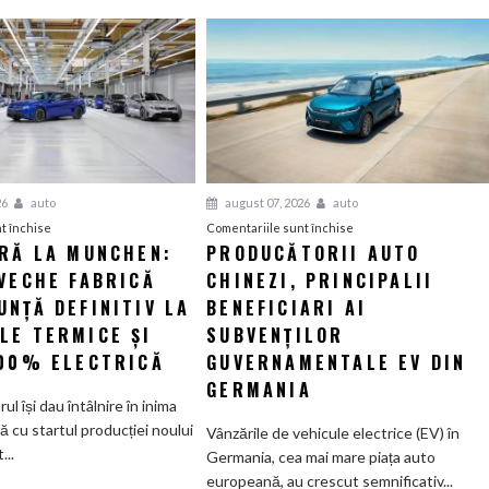
26
auto
august 07, 2026
auto
pentru
pentru
t închise
Comentariile sunt închise
ERĂ LA MUNCHEN:
PRODUCĂTORII AUTO
O
Producătorii
VECHE FABRICĂ
nouă
CHINEZI, PRINCIPALII
auto
eră
chinezi,
NȚĂ DEFINITIV LA
BENEFICIARI AI
la
principalii
LE TERMICE ȘI
SUBVENȚILOR
Munchen:
beneficiari
100% ELECTRICĂ
GUVERNAMENTALE EV DIN
Cea
ai
GERMANIA
mai
subvenților
orul își dau întâlnire în inima
veche
guvernamentale
ă cu startul producției noului
Vânzările de vehicule electrice (EV) în
fabrică
EV
..
Germania, cea mai mare piața auto
BMW
din
europeană, au crescut semnificativ...