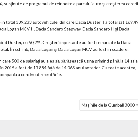
, susţinute de programul de reînnoire a parcului auto şi creşterea cererii
ar
ks
e în total 339.233 autovehicule, din care Dacia Duster II a totalizat 169.4
 Dacia Logan MCV II, Dacia Sandero Stepway, Dacia Sandero II şi Dacia
c fiind Duster, cu 50,2%. Creşteri importante au fost remarcate la Dacia
total. În schimb, Dacia Logan şi Dacia Logan MCV au fost în scădere.
n care 500 de salariaţi au ales să părăsească uzina primind până la 14 salar
în 2015 a fost de 13.884 faţă de 14.063 anul anterior. Cu toate acestea,
e compania a continuat recrutările.
Mașinile de la Gumball 3000