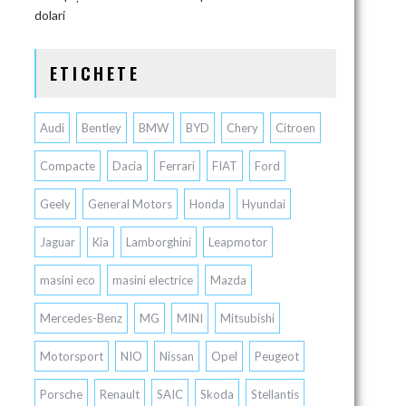
dolari
ETICHETE
Audi
Bentley
BMW
BYD
Chery
Citroen
Compacte
Dacia
Ferrari
FIAT
Ford
Geely
General Motors
Honda
Hyundai
Jaguar
Kia
Lamborghini
Leapmotor
masini eco
masini electrice
Mazda
Mercedes-Benz
MG
MINI
Mitsubishi
Motorsport
NIO
Nissan
Opel
Peugeot
Porsche
Renault
SAIC
Skoda
Stellantis