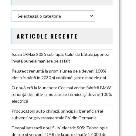
Categorii
ARTICOLE RECENTE
Isuzu D-Max 2026 sub lupă: Calul de bătaie japonez
învață bunele maniere pe asfalt
Peugeot renunță la promisiunea de a deveni 100%
electric până în 2030 și confirmă șapte modele noi
O nouă eră la Munchen: Cea mai veche fabrică BMW
renunță definitiv la motoarele termice și devine 100%
electrică
Producătorii auto chinezi, principalii beneficiari ai
subvenților guvernamentale EV din Germania
Deepal lansează noul SUV electric S05: Tehnologie
de top și senzor LiDAR de la aproximativ 17.000 de