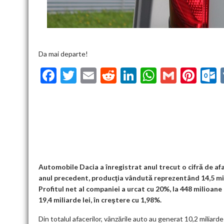
Da mai departe!
F
T
E
R
Li
W
G
Pi
ac
w
m
e
n
h
m
nt
u
e
itt
ai
d
ke
at
ai
er
l
b
er
l
di
dI
s
l
es
o
t
n
A
t
k
o
p
k
p
Automobile Dacia a înregistrat anul trecut o cifră de afac
anul precedent, producţia vândută reprezentând 14,5 mili
Profitul net al companiei a urcat cu 20%, la 448 milioane 
19,4 miliarde lei, în creştere cu 1,98%.
Din totalul afacerilor, vânzările auto au generat 10,2 miliarde 