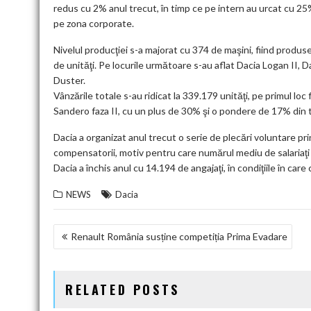
redus cu 2% anul trecut, în timp ce pe intern au urcat cu 25%
pe zona corporate.
Nivelul producţiei s-a majorat cu 374 de maşini, fiind produs
de unităţi. Pe locurile următoare s-au aflat Dacia Logan II,
Duster.
Vânzările totale s-au ridicat la 339.179 unităţi, pe primul lo
Sandero faza II, cu un plus de 30% şi o pondere de 17% din 
Dacia a organizat anul trecut o serie de plecări voluntare pri
compensatorii, motiv pentru care numărul mediu de salariaţi 
Dacia a închis anul cu 14.194 de angajaţi, în condiţiile în car
NEWS
Dacia
NAVIGARE
Renault România susține competiția Prima Evadare
ÎN
ARTICOLE
RELATED POSTS