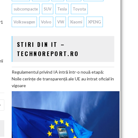
subcompacte
SUV
Tesla
Toyota
91
Volkswagen
Volvo
VW
Xiaomi
XPENG
STIRI DIN IT –
TECHNOREPORT.RO
ii
Regulamentul privind IA intră într-o nouă etapă:
Noile cerințe de transparență ale UE au intrat oficial în
vigoare