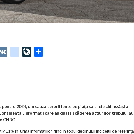
O
V
g
Li
P
t
K
o
ve
ar
o
o
Jo
ta
o
gl
ur
je
.
e_
n
az
co
b
al
ă
m
o
 pentru 2024, din cauza cererii lente pe piaţa sa cheie chineză şi a
ontinental, informaţii care au dus la scăderea acţiunilor grupului a
o
te CNBC.
k
11% în urma informaţiilor, fiind în topul declinului indicelui de referinţă