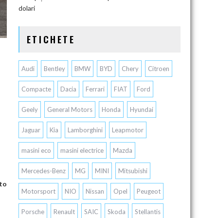
dolari
ETICHETE
Audi
Bentley
BMW
BYD
Chery
Citroen
Compacte
Dacia
Ferrari
FIAT
Ford
Geely
General Motors
Honda
Hyundai
Jaguar
Kia
Lamborghini
Leapmotor
masini eco
masini electrice
Mazda
Mercedes-Benz
MG
MINI
Mitsubishi
uto
Motorsport
NIO
Nissan
Opel
Peugeot
Porsche
Renault
SAIC
Skoda
Stellantis