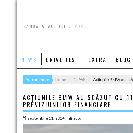
Skip
to
content
SÂMBĂTĂ, AUGUST 8, 2026
NEWS
DRIVE TEST
EXTRA
BLOG
You are here
Home
NEWS
Acțiunile BMW au scăz
ACȚIUNILE BMW AU SCĂZUT CU 1
PREVIZIUNILOR FINANCIARE
septembrie 11, 2024
auto