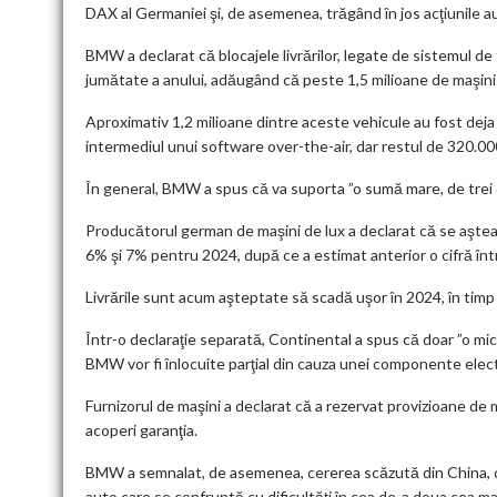
DAX al Germaniei şi, de asemenea, trăgând în jos acţiunile 
BMW a declarat că blocajele livrărilor, legate de sistemul de
jumătate a anului, adăugând că peste 1,5 milioane de maşini
Aproximativ 1,2 milioane dintre aceste vehicule au fost deja li
intermediul unui software over-the-air, dar restul de 320.
În general, BMW a spus că va suporta ”o sumă mare, de trei cifr
Producătorul german de maşini de lux a declarat că se aşteapt
6% şi 7% pentru 2024, după ce a estimat anterior o cifră în
Livrările sunt acum aşteptate să scadă uşor în 2024, în tim
Într-o declaraţie separată, Continental a spus că doar ”o mic
BMW vor fi înlocuite parţial din cauza unei componente elec
Furnizorul de maşini a declarat că a rezervat provizioane de
acoperi garanţia.
BMW a semnalat, de asemenea, cererea scăzută din China, ca
auto care se confruntă cu dificultăţi în cea de-a doua cea m