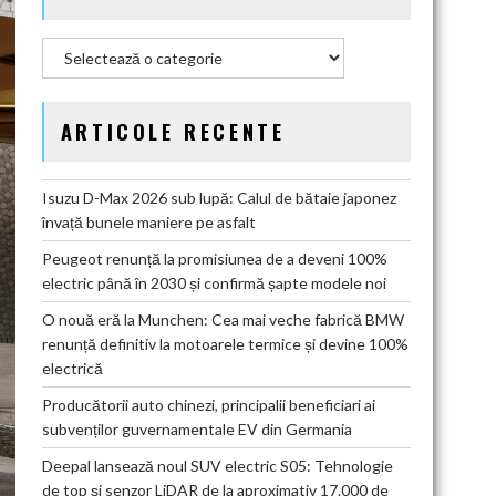
Categorii
ARTICOLE RECENTE
Isuzu D-Max 2026 sub lupă: Calul de bătaie japonez
învață bunele maniere pe asfalt
Peugeot renunță la promisiunea de a deveni 100%
electric până în 2030 și confirmă șapte modele noi
O nouă eră la Munchen: Cea mai veche fabrică BMW
renunță definitiv la motoarele termice și devine 100%
electrică
Producătorii auto chinezi, principalii beneficiari ai
subvenților guvernamentale EV din Germania
Deepal lansează noul SUV electric S05: Tehnologie
de top și senzor LiDAR de la aproximativ 17.000 de