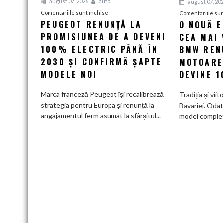
august 07, 2026
auto
august 07, 20
pentru
Comentariile sunt închise
Comentariile sun
PEUGEOT RENUNȚĂ LA
O NOUĂ 
Peugeot
PROMISIUNEA DE A DEVENI
renunță
CEA MAI 
la
100% ELECTRIC PÂNĂ ÎN
BMW RENU
promisiunea
2030 ȘI CONFIRMĂ ȘAPTE
MOTOARE
de
MODELE NOI
DEVINE 
a
deveni
Marca franceză Peugeot își recalibrează
Tradiția și viit
100%
strategia pentru Europa și renunță la
Bavariei. Odat
electric
angajamentul ferm asumat la sfârșitul...
model complet.
până
în
2030
și
confirmă
șapte
modele
noi