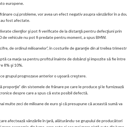
m
auto europene.
ar
 frânare cuj probleme, vor avea un efect negativ asupra vânzărilor în a do
ks
 au fost afectate.
vrate clienţilor şi pot fi verificate de la distanţă pentru defecţiuni prin
000 de vehicule nu pot fi predate pentru moment, a spus BMW.
e, de ordinul milioanelor”, în costurile de garanţie din al treilea trimestr
ă ca marja sa pentru profitul înainte de dobânzi şi impozite să fie între
tre 8% şi 10%.
p ce grupul prognozase anterior o uşoară creştere.
ă proporţie” din sistemele de frânare pe care le produce şi le furnizează
tronice despre care a spus că este posibil defectă.
 mai multe zeci de milioane de euro şi că presupune că această sumă va
re afectează vânzările în ţară, alăturându-se grupului de producători
ai mare economie din lume, care este şi cea mai mare piaţă auto din lume.