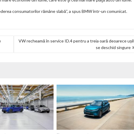
crederea consumatorilor rămâne slabă”, a spus BMW într-un comunicat.
e
VW recheamă în service ID.4 pentru a treia oară deoarece uși
se deschid singure