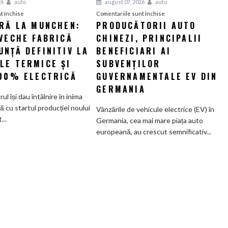
26
auto
august 07, 2026
auto
pentru
pentru
t închise
Comentariile sunt închise
ERĂ LA MUNCHEN:
PRODUCĂTORII AUTO
O
Producătorii
VECHE FABRICĂ
nouă
CHINEZI, PRINCIPALII
auto
eră
chinezi,
NȚĂ DEFINITIV LA
BENEFICIARI AI
la
principalii
LE TERMICE ȘI
SUBVENȚILOR
Munchen:
beneficiari
100% ELECTRICĂ
GUVERNAMENTALE EV DIN
Cea
ai
GERMANIA
mai
subvenților
orul își dau întâlnire în inima
veche
guvernamentale
ă cu startul producției noului
Vânzările de vehicule electrice (EV) în
fabrică
EV
..
Germania, cea mai mare piața auto
BMW
din
europeană, au crescut semnificativ...
renunță
Germania
definitiv
la
motoarele
termice
și
devine
100%
electrică