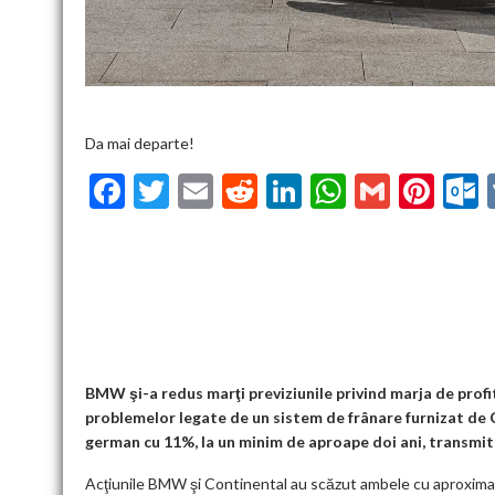
Da mai departe!
F
T
E
R
Li
W
G
Pi
ac
w
m
e
n
h
m
nt
u
e
itt
ai
d
ke
at
ai
er
l
b
er
l
di
dI
s
l
es
o
t
n
A
t
k
o
p
k
p
BMW şi-a redus marţi previziunile privind marja de profit
problemelor legate de un sistem de frânare furnizat de C
german cu 11%, la un minim de aproape doi ani, transmi
Acţiunile BMW şi Continental au scăzut ambele cu aproximativ 