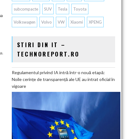
subcompacte
SUV
Tesla
Toyota
ua
Volkswagen
Volvo
VW
Xiaomi
XPENG
STIRI DIN IT –
TECHNOREPORT.RO
u.
Regulamentul privind IA intră într-o nouă etapă:
Noile cerințe de transparență ale UE au intrat oficial în
vigoare