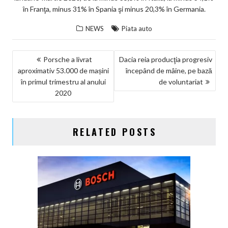
în Franţa, minus 31% în Spania şi minus 20,3% în Germania.
NEWS
Piata auto
NAVIGARE
Porsche a livrat
Dacia reia producţia progresiv
aproximativ 53.000 de mașini
începând de mâine, pe bază
ÎN
în primul trimestru al anului
de voluntariat
ARTICOLE
2020
RELATED POSTS