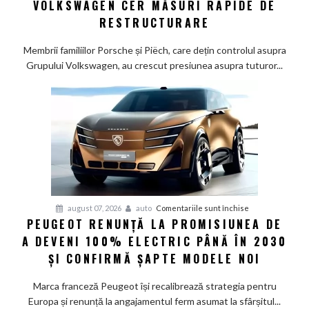
VOLKSWAGEN CER MĂSURI RAPIDE DE
Wolfsburg:
RESTRUCTURARE
Familiile
care
Membrii familiilor Porsche și Piëch, care dețin controlul asupra
controlează
Grupului Volkswagen, au crescut presiunea asupra tuturor...
Grupul
Volkswagen
cer
măsuri
rapide
de
restructurare
pentru
august 07, 2026
auto
Comentariile sunt închise
PEUGEOT RENUNȚĂ LA PROMISIUNEA DE
Peugeot
A DEVENI 100% ELECTRIC PÂNĂ ÎN 2030
renunță
la
ȘI CONFIRMĂ ȘAPTE MODELE NOI
promisiunea
de
Marca franceză Peugeot își recalibrează strategia pentru
a
Europa și renunță la angajamentul ferm asumat la sfârșitul...