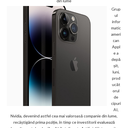
din lume
Grup
ul
infor
matic
ameri
can
Appl
e a
depă
șit,
luni,
prod
ucăt
orul
de
cipuri
AI,
Nvidia, devenind astfel cea mai valoroasă companie din lume,
recâștigând prima poziție, în timp ce investitorii evaluează