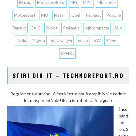
Mazda
Mercedes-Benz
MG
MINI
Mitsubishi
Motorsport
NIO
Nissan
Opel
Peugeot
Porsche
Renault
SAIC
Skoda
Stellantis
subcompacte
SUV
Tesla
Toyota
Volkswagen
Volvo
VW
Xiaomi
XPENG
STIRI DIN IT – TECHNOREPORT.RO
Regulamentul privind IA intră într-o nouă etapă: Noile cerințe
de transparență ale UE au intrat oficial în vigoare
Înce
pând
de
ieri, 2
augu