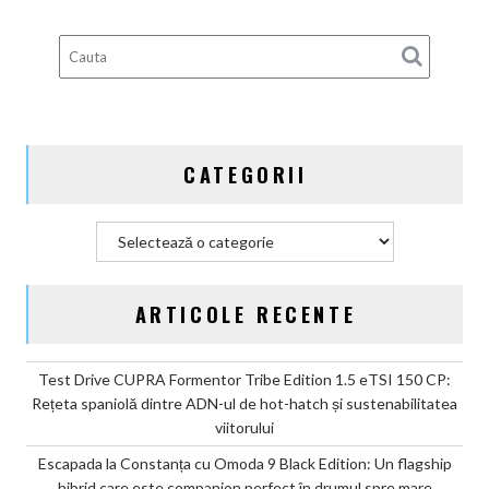
deveni
100%
electric
până
în
2030
și
CATEGORII
confirmă
șapte
modele
Categorii
noi
ARTICOLE RECENTE
Test Drive CUPRA Formentor Tribe Edition 1.5 eTSI 150 CP:
Rețeta spaniolă dintre ADN-ul de hot-hatch și sustenabilitatea
viitorului
Escapada la Constanța cu Omoda 9 Black Edition: Un flagship
hibrid care este companion perfect în drumul spre mare