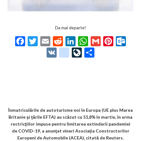
Da mai departe!
F
T
E
R
Li
W
G
Pi
O
ac
w
m
e
n
h
m
nt
ut
V
g
Li
P
e
itt
ai
d
ke
at
ai
er
lo
K
o
ve
ar
b
er
l
di
dI
s
l
es
o
o
Jo
ta
o
t
n
A
t
k.
gl
ur
je
o
p
co
e_
n
az
k
p
m
b
al
ă
o
Înmatriculările de autoturisme noi în Europa (UE plus Marea
Britanie şi ţările EFTA) au scăzut cu 51,8% în martie, în urma
o
restricţiilor impuse pentru limitarea extinderii pandemiei
k
de COVID-19, a anunţat vineri Asociaţia Constructorilor
Europeni de Automobile (ACEA), citată de Reuters.