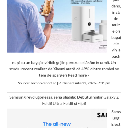
dans,
însă
de
mult
e ori
bagaj
ele
vin la
pach
et și cu un bagaj invizibil: grijile pentru ce lăsăm în urmă. Un
studiu recent realizat de Xiaomi arată că 49% dintre români se
tem de spargeri
Read more »
Source:
TechnoReport.ro
|
Published:
iulie 22, 2026 - 7:31 pm
Samsung revoluționează seria pliabilă: Debutul noilor Galaxy Z
Fold8 Ultra, Fold8 și Flip8
Sams
ung
Elect