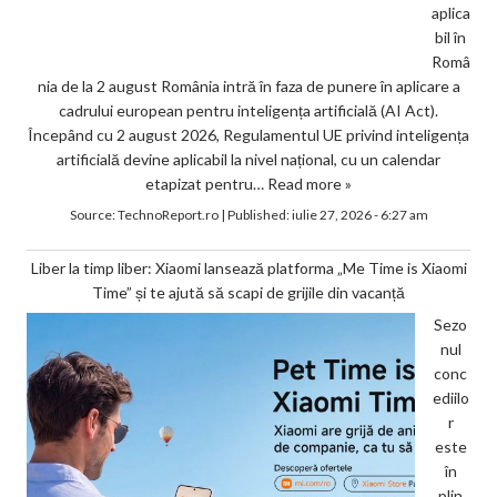
aplica
bil în
Româ
nia de la 2 august România intră în faza de punere în aplicare a
cadrului european pentru inteligența artificială (AI Act).
Începând cu 2 august 2026, Regulamentul UE privind inteligența
artificială devine aplicabil la nivel național, cu un calendar
etapizat pentru…
Read more »
Source:
TechnoReport.ro
|
Published:
iulie 27, 2026 - 6:27 am
Liber la timp liber: Xiaomi lansează platforma „Me Time is Xiaomi
Time” și te ajută să scapi de grijile din vacanță
Sezo
nul
conc
ediilo
r
este
în
plin