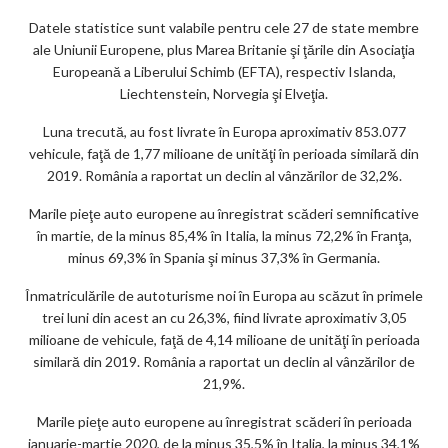
m
Datele statistice sunt valabile pentru cele 27 de state membre
ar
ale Uniunii Europene, plus Marea Britanie şi ţările din Asociaţia
ks
Europeană a Liberului Schimb (EFTA), respectiv Islanda,
Liechtenstein, Norvegia şi Elveţia.
Luna trecută, au fost livrate în Europa aproximativ 853.077
vehicule, faţă de 1,77 milioane de unităţi în perioada similară din
2019. România a raportat un declin al vânzărilor de 32,2%.
Marile pieţe auto europene au înregistrat scăderi semnificative
în martie, de la minus 85,4% în Italia, la minus 72,2% în Franţa,
minus 69,3% în Spania şi minus 37,3% în Germania.
Înmatriculările de autoturisme noi în Europa au scăzut în primele
trei luni din acest an cu 26,3%, fiind livrate aproximativ 3,05
milioane de vehicule, faţă de 4,14 milioane de unităţi în perioada
similară din 2019. România a raportat un declin al vânzărilor de
21,9%.
Marile pieţe auto europene au înregistrat scăderi în perioada
ianuarie-martie 2020, de la minus 35,5% în Italia, la minus 34,1%