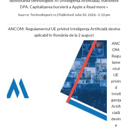
dezvoltarea tehnologiilor AI (Inteligența Artificială), transmite
DPA. Capitalizarea bursieră a Apple a
Read more »
Source:
TechnoReport.ro
|
Published:
iulie 30, 2026 - 2:13 pm
ANCOM: Regulamentul UE privind Inteligența Artificială devine
aplicabil în România de la 2 august
ANC
OM:
Regu
lame
ntul
UE
privin
d
Inteli
gența
Artifi
cială
devin
e