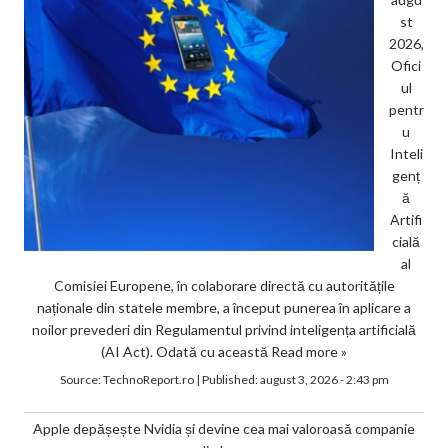
st
2026,
Ofici
ul
pentr
u
Inteli
genț
ă
Artifi
cială
al
Comisiei Europene, în colaborare directă cu autoritățile
naționale din statele membre, a început punerea în aplicare a
noilor prevederi din Regulamentul privind inteligența artificială
(AI Act). Odată cu această
Read more »
Source:
TechnoReport.ro
|
Published:
august 3, 2026 - 2:43 pm
Apple depășește Nvidia și devine cea mai valoroasă companie