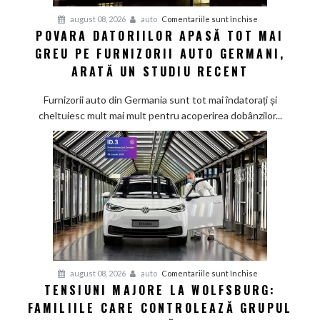
pentru
august 08, 2026
auto
Comentariile sunt închise
POVARA DATORIILOR APASĂ TOT MAI
Povara
GREU PE FURNIZORII AUTO GERMANI,
datoriilor
apasă
ARATĂ UN STUDIU RECENT
tot
mai
Furnizorii auto din Germania sunt tot mai îndatorați și
greu
cheltuiesc mult mai mult pentru acoperirea dobânzilor...
pe
furnizorii
auto
germani,
arată
un
studiu
recent
pentru
august 08, 2026
auto
Comentariile sunt închise
TENSIUNI MAJORE LA WOLFSBURG:
Tensiuni
FAMILIILE CARE CONTROLEAZĂ GRUPUL
majore
la