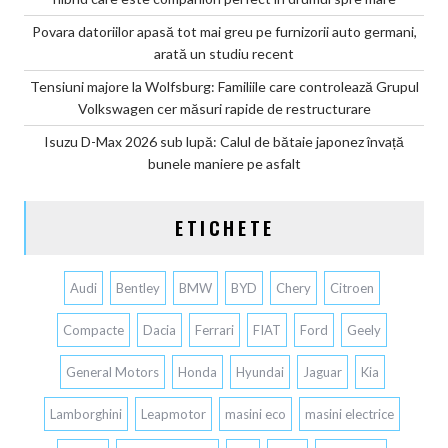
Povara datoriilor apasă tot mai greu pe furnizorii auto germani,
arată un studiu recent
Tensiuni majore la Wolfsburg: Familiile care controlează Grupul
Volkswagen cer măsuri rapide de restructurare
Isuzu D-Max 2026 sub lupă: Calul de bătaie japonez învață
bunele maniere pe asfalt
ETICHETE
Audi
Bentley
BMW
BYD
Chery
Citroen
Compacte
Dacia
Ferrari
FIAT
Ford
Geely
General Motors
Honda
Hyundai
Jaguar
Kia
Lamborghini
Leapmotor
masini eco
masini electrice