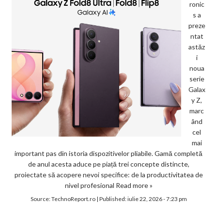
ronic
s a
preze
ntat
astăz
i
noua
serie
Galax
y Z,
marc
ând
cel
mai
important pas din istoria dispozitivelor pliabile. Gamă completă
de anul acesta aduce pe piață trei concepte distincte,
proiectate să acopere nevoi specifice: de la productivitatea de
nivel profesional
Read more »
Source:
TechnoReport.ro
|
Published:
iulie 22, 2026 - 7:23 pm