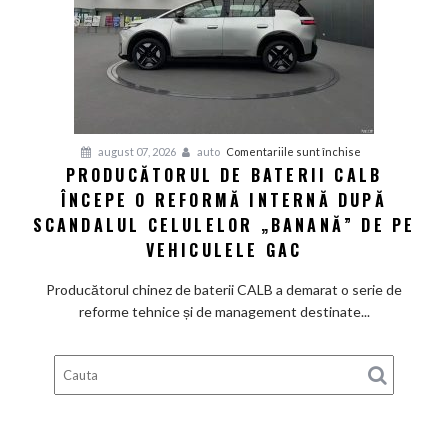
preț
de
pornire
de
aproximativ
28.000
de
pentru
august 07, 2026
auto
Comentariile sunt închise
dolari
PRODUCĂTORUL DE BATERII CALB
Producătorul
ÎNCEPE O REFORMĂ INTERNĂ DUPĂ
de
baterii
SCANDALUL CELULELOR „BANANĂ” DE PE
CALB
VEHICULELE GAC
începe
o
Producătorul chinez de baterii CALB a demarat o serie de
reformă
reforme tehnice și de management destinate...
internă
după
scandalul
celulelor
„banană”
de