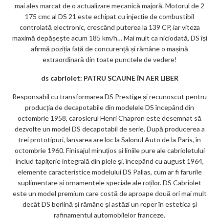
mai ales marcat de o actualizare mecanică majoră. Motorul de 2
175 cmc al DS 21 este echipat cu injecție de combustibil
controlată electronic, crescând puterea la 139 CP, iar viteza
maximă depășește acum 185 km/h… Mai mult ca niciodată, DS își
afirmă poziția față de concurență și rămâne o mașină
extraordinară din toate punctele de vedere!
ds cabriolet: PATRU SCAUNE ÎN AER LIBER
Responsabil cu transformarea DS Prestige și recunoscut pentru
producția de decapotabile din modelele DS începând din
octombrie 1958, carosierul Henri Chapron este desemnat să
dezvolte un model DS decapotabil de serie. După producerea a
trei prototipuri, lansarea are loc la Salonul Auto de la Paris, în
octombrie 1960. Finisajul minuțios și liniile pure ale cabrioletului
includ tapițerie integrală din piele și, începând cu august 1964,
elemente caracteristice modelului DS Pallas, cum ar fi farurile
suplimentare și ornamentele speciale ale roților. DS Cabriolet
este un model premium care costă de aproape două ori mai mult
decât DS berlină și rămâne și astăzi un reper în estetica și
rafinamentul automobilelor franceze.