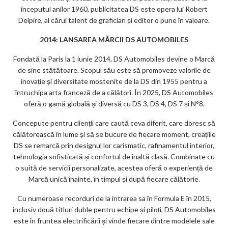
începutul anilor 1960, publicitatea DS este opera lui Robert
Delpire, al cărui talent de grafician și editor o pune în valoare.
2014: LANSAREA MĂRCII DS AUTOMOBILES
Fondată la Paris la 1 iunie 2014, DS Automobiles devine o Marcă
de sine stătătoare. Scopul său este să promoveze valorile de
inovație și diversitate moștenite de la DS din 1955 pentru a
întruchipa arta franceză de a călători. În 2025, DS Automobiles
oferă o gamă globală și diversă cu DS 3, DS 4, DS 7 și N°8.
Concepute pentru clienții care caută ceva diferit, care doresc să
călătorească în lume și să se bucure de fiecare moment, creațiile
DS se remarcă prin designul lor carismatic, rafinamentul interior,
tehnologia sofisticată și confortul de înaltă clasă. Combinate cu
o suită de servicii personalizate, acestea oferă o experiență de
Marcă unică înainte, în timpul și după fiecare călătorie.
Cu numeroase recorduri de la intrarea sa în Formula E în 2015,
inclusiv două titluri duble pentru echipe și piloți, DS Automobiles
este în fruntea electrificării și vinde fiecare dintre modelele sale