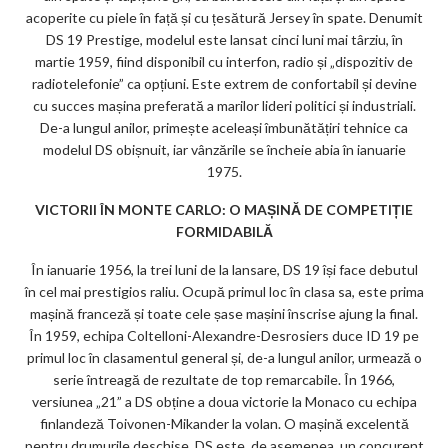
acoperite cu piele în față și cu țesătură Jersey în spate. Denumit
DS 19 Prestige, modelul este lansat cinci luni mai târziu, în
martie 1959, fiind disponibil cu interfon, radio și „dispozitiv de
radiotelefonie” ca opțiuni. Este extrem de confortabil și devine
cu succes mașina preferată a marilor lideri politici și industriali.
De-a lungul anilor, primește aceleași îmbunătățiri tehnice ca
modelul DS obișnuit, iar vânzările se încheie abia în ianuarie
1975.
VICTORII ÎN MONTE CARLO: O MAȘINĂ DE COMPETIȚIE
FORMIDABILĂ
În ianuarie 1956, la trei luni de la lansare, DS 19 își face debutul
în cel mai prestigios raliu. Ocupă primul loc în clasa sa, este prima
mașină franceză și toate cele șase mașini înscrise ajung la final.
În 1959, echipa Coltelloni-Alexandre-Desrosiers duce ID 19 pe
primul loc în clasamentul general și, de-a lungul anilor, urmează o
serie întreagă de rezultate de top remarcabile. În 1966,
versiunea „21” a DS obține a doua victorie la Monaco cu echipa
finlandeză Toivonen-Mikander la volan. O mașină excelentă
pentru drumurile deschise, DS este, de asemenea, un concurent