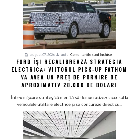
senzor
LiDAR
de
la
aproximativ
17.000
de
dolari
pentru
august 07, 2026
auto
Comentariile sunt închise
FORD ÎȘI RECALIBREAZĂ STRATEGIA
Ford
ELECTRICĂ: VIITORUL PICK-UP FATHOM
își
recalibrează
VA AVEA UN PREȚ DE PORNIRE DE
strategia
APROXIMATIV 28.000 DE DOLARI
electrică:
Viitorul
Într-o mișcare strategică menită să democratizeze accesul la
pick-
vehiculele utilitare electrice și să concureze direct cu...
up
Fathom
va
avea
un