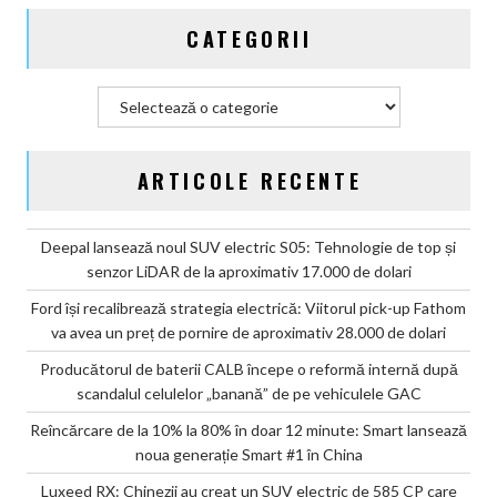
pe
CATEGORII
vehiculele
GAC
Categorii
ARTICOLE RECENTE
Deepal lansează noul SUV electric S05: Tehnologie de top și
senzor LiDAR de la aproximativ 17.000 de dolari
Ford își recalibrează strategia electrică: Viitorul pick-up Fathom
va avea un preț de pornire de aproximativ 28.000 de dolari
Producătorul de baterii CALB începe o reformă internă după
scandalul celulelor „banană” de pe vehiculele GAC
Reîncărcare de la 10% la 80% în doar 12 minute: Smart lansează
noua generație Smart #1 în China
Luxeed RX: Chinezii au creat un SUV electric de 585 CP care