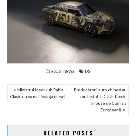
,
BLOG
NEWS
DS
NAVIGARE
Ministrul Mediului: Rabla
Producătorii auto chinezi au
Clasic nu va mai finanța diesel
contestat la CJUE taxele
ÎN
impuse de Comisia
ARTICOLE
Europeană
RELATED POSTS