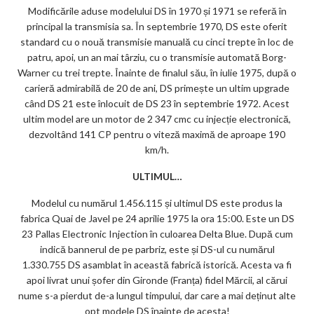
Modificările aduse modelului DS în 1970 și 1971 se referă în
principal la transmisia sa. În septembrie 1970, DS este oferit
standard cu o nouă transmisie manuală cu cinci trepte în loc de
patru, apoi, un an mai târziu, cu o transmisie automată Borg-
Warner cu trei trepte. Înainte de finalul său, în iulie 1975, după o
carieră admirabilă de 20 de ani, DS primește un ultim upgrade
când DS 21 este înlocuit de DS 23 în septembrie 1972. Acest
ultim model are un motor de 2 347 cmc cu injecție electronică,
dezvoltând 141 CP pentru o viteză maximă de aproape 190
km/h.
ULTIMUL…
Modelul cu numărul 1.456.115 și ultimul DS este produs la
fabrica Quai de Javel pe 24 aprilie 1975 la ora 15:00. Este un DS
23 Pallas Electronic Injection în culoarea Delta Blue. După cum
indică bannerul de pe parbriz, este și DS-ul cu numărul
1.330.755 DS asamblat în această fabrică istorică. Acesta va fi
apoi livrat unui șofer din Gironde (Franța) fidel Mărcii, al cărui
nume s-a pierdut de-a lungul timpului, dar care a mai deținut alte
opt modele DS înainte de acesta!