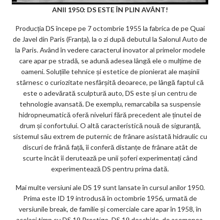
ANII 1950: DS ESTE ÎN PLIN AVÂNT!
Producția DS începe pe 7 octombrie 1955 la fabrica de pe Quai
de Javel din Paris (Franța), la o zi după debutul la Salonul Auto de
la Paris. Având în vedere caracterul inovator al primelor modele
care apar pe stradă, se adună adesea lângă ele o mulțime de
oameni. Soluțiile tehnice și estetice de pionierat ale mașinii
stârnesc o curiozitate nesfârșită deoarece, pe lângă faptul că
este o adevărată sculptură auto, DS este și un centru de
tehnologie avansată. De exemplu, remarcabila sa suspensie
hidropneumatică oferă niveluri fără precedent ale ținutei de
drum și confortului. O altă caracteristică nouă de siguranță,
sistemul său extrem de puternic de frânare asistată hidraulic cu
discuri de frână față, îi conferă distanțe de frânare atât de
scurte încât îi derutează pe unii șoferi experimentați când
experimentează DS pentru prima dată.
Mai multe versiuni ale DS 19 sunt lansate în cursul anilor 1950.
Prima este ID 19 introdusă în octombrie 1956, urmată de
versiunile break, de familie și comerciale care apar în 1958, în
același timp cu DS 19 Prestige. DS 19 deschide, de asemenea,