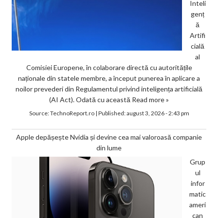
Inteli
genț
ă
Artifi
cială
al
Comisiei Europene, în colaborare directă cu autoritățile
naționale din statele membre, a început punerea în aplicare a
noilor prevederi din Regulamentul privind inteligența artificială
(AI Act). Odată cu această
Read more »
Source:
TechnoReport.ro
|
Published:
august 3, 2026 - 2:43 pm
Apple depășește Nvidia și devine cea mai valoroasă companie
din lume
Grup
ul
infor
matic
ameri
can