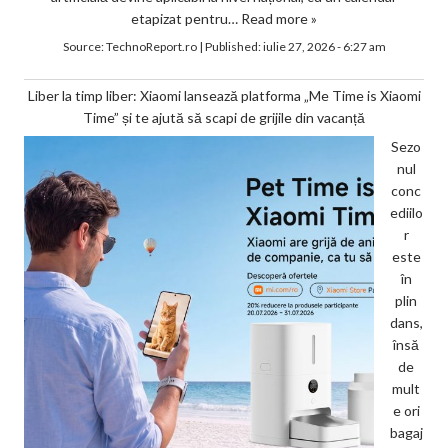
etapizat pentru…
Read more »
Source:
TechnoReport.ro
|
Published:
iulie 27, 2026 - 6:27 am
Liber la timp liber: Xiaomi lansează platforma „Me Time is Xiaomi
Time” și te ajută să scapi de grijile din vacanță
Sezo
nul
conc
ediilo
r
este
în
plin
dans,
însă
de
mult
e ori
bagaj