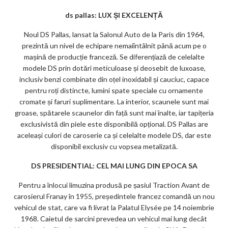
ds pallas: LUX ȘI EXCELENȚĂ
Noul DS Pallas, lansat la Salonul Auto de la Paris din 1964,
prezintă un nivel de echipare nemaiîntâlnit până acum pe o
mașină de producție franceză. Se diferențiază de celelalte
modele DS prin dotări meticuloase și deosebit de luxoase,
inclusiv benzi combinate din oțel inoxidabil și cauciuc, capace
pentru roți distincte, lumini spate speciale cu ornamente
cromate și faruri suplimentare. La interior, scaunele sunt mai
groase, spătarele scaunelor din față sunt mai înalte, iar tapițeria
exclusivistă din piele este disponibilă opțional. DS Pallas are
aceleași culori de caroserie ca și celelalte modele DS, dar este
disponibil exclusiv cu vopsea metalizată.
DS PRESIDENTIAL: CEL MAI LUNG DIN EPOCA SA
Pentru a înlocui limuzina produsă pe șasiul Traction Avant de
carosierul Franay în 1955, președintele francez comandă un nou
vehicul de stat, care va fi livrat la Palatul Elysée pe 14 noiembrie
1968. Caietul de sarcini prevedea un vehicul mai lung decât