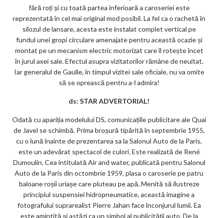
fără roți și cu toată partea inferioară a caroseriei este
reprezentată în cel mai original mod posibil. La fel ca o rachetă în
silozul de lansare, acesta este instalat complet vertical pe
fundul unei gropi circulare amenajate pentru această ocazie și
montat pe un mecanism electric motorizat care îl rotește încet
în jurul axei sale. Efectul asupra vizitatorilor rămâne de neuitat.
Iar generalul de Gaulle, în timpul vizitei sale oficiale, nu va omite
să se oprească pentru a-l admira!
ds: STAR ADVERTORIAL!
Odată cu apariția modelului DS, comunicațiile publicitare ale Quai
de Javel se schimbă. Prima broșură tipărită în septembrie 1955,
cu o lună înainte de prezentarea sa la Salonul Auto de la Paris,
este un adevărat spectacol de culori. Este realizată de René
Dumoulin. Cea intitulată Air and water, publicată pentru Salonul
Auto de la Paris din octombrie 1959, plasa o caroserie pe patru
baloane roșii uriașe care pluteau pe apă. Menită să ilustreze
principiul suspensiei hidropneumatice, această imagine a
fotografului suprarealist Pierre Jahan face înconjurul lumii. Ea
este amintită și astăzi ca un simbol al publicității auto. De la