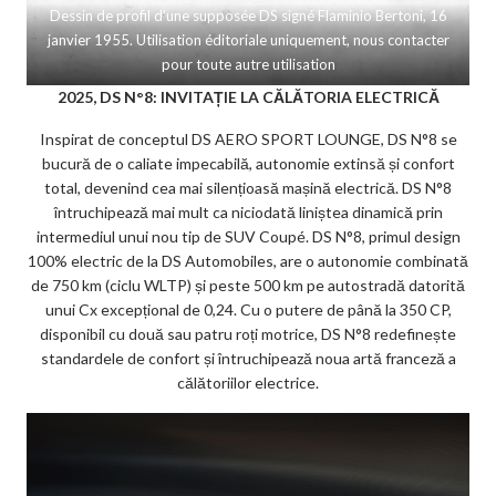
Dessin de profil d’une supposée DS signé Flaminio Bertoni, 16
janvier 1955. Utilisation éditoriale uniquement, nous contacter
pour toute autre utilisation
2025, DS N°8: INVITAȚIE LA CĂLĂTORIA ELECTRICĂ
Inspirat de conceptul DS AERO SPORT LOUNGE, DS N°8 se
bucură de o caliate impecabilă, autonomie extinsă și confort
total, devenind cea mai silențioasă mașină electrică. DS N°8
întruchipează mai mult ca niciodată liniștea dinamică prin
intermediul unui nou tip de SUV Coupé. DS N°8, primul design
100% electric de la DS Automobiles, are o autonomie combinată
de 750 km (ciclu WLTP) și peste 500 km pe autostradă datorită
unui Cx excepțional de 0,24. Cu o putere de până la 350 CP,
disponibil cu două sau patru roți motrice, DS N°8 redefinește
standardele de confort și întruchipează noua artă franceză a
călătoriilor electrice.