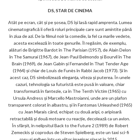
DS, STAR DE CINEMA
Atât pe ecran, cât și pe șosea, DS își lasă rapid amprenta. Lumea
cinematografică îi oferă roluri principale care sunt amintite până
în ziua de azi. De la filmul noir la comedie, la fel ca marile vedete,
acesta excelează în toate genurile. Îl regăsim, de exemplu,
alături de Brigitte Bardot în The Parisian (1957), de Alain Delon
în The Samurai (1967), de Jean-Paul Belmondo și Bourvil în The
Brain (1969), de Jean Gabin și Fernandel în That Tender Age
(1964) și chiar de Louis de Funès în Rabbi Jacob (1973). Și în
acest caz, DS simbolizează eleganța, viteza și puterea. În unele
cazuri, tehnologia sa futuristă este pusă în valoare, chiar
transformată în fantezie, ca în The Tenth Victim (1965) cu
Ursula Andress și Marcello Mastroianni, unde are un plafon
transparent colorat în albastru, și în Fantomas Unleashed (1965)
cu Jean Marais când, echipat cu două aripi, o aripioară
retractabilă și două motoare cu reacție, decolează ca un avion.
În sfârșit, în nelipsitul Back to the Future 2 (1989) de Robert
Zemeckis și coprodus de Steven Spielberg, este un taxi sci-fi
roșu și galben într-un viitor imaginar plasat în 2015…