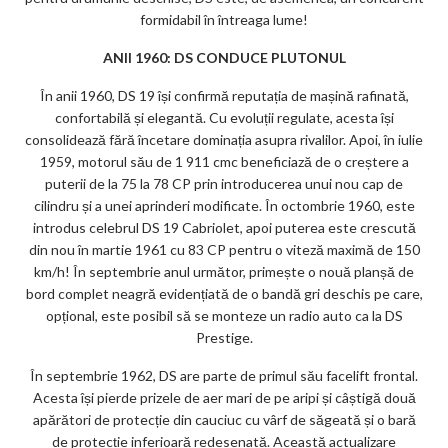
formidabil în întreaga lume!
ANII 1960: DS CONDUCE PLUTONUL
În anii 1960, DS 19 își confirmă reputația de mașină rafinată,
confortabilă și elegantă. Cu evoluții regulate, acesta își
consolidează fără încetare dominația asupra rivalilor. Apoi, în iulie
1959, motorul său de 1 911 cmc beneficiază de o creștere a
puterii de la 75 la 78 CP prin introducerea unui nou cap de
cilindru și a unei aprinderi modificate. În octombrie 1960, este
introdus celebrul DS 19 Cabriolet, apoi puterea este crescută
din nou în martie 1961 cu 83 CP pentru o viteză maximă de 150
km/h! În septembrie anul următor, primește o nouă planșă de
bord complet neagră evidențiată de o bandă gri deschis pe care,
opțional, este posibil să se monteze un radio auto ca la DS
Prestige.
În septembrie 1962, DS are parte de primul său facelift frontal.
Acesta își pierde prizele de aer mari de pe aripi și câștigă două
apărători de protecție din cauciuc cu vârf de săgeată și o bară
de protecție inferioară redesenată. Această actualizare