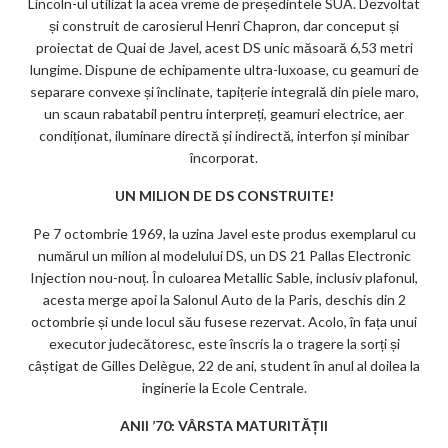
Lincoln-ul utilizat la acea vreme de președintele SUA. Dezvoltat
și construit de carosierul Henri Chapron, dar conceput și
proiectat de Quai de Javel, acest DS unic măsoară 6,53 metri
lungime. Dispune de echipamente ultra-luxoase, cu geamuri de
separare convexe și înclinate, tapițerie integrală din piele maro,
un scaun rabatabil pentru interpreți, geamuri electrice, aer
condiționat, iluminare directă și indirectă, interfon și minibar
încorporat.
UN MILION DE DS CONSTRUITE!
Pe 7 octombrie 1969, la uzina Javel este produs exemplarul cu
numărul un milion al modelului DS, un DS 21 Pallas Electronic
Injection nou-nouț. În culoarea Metallic Sable, inclusiv plafonul,
acesta merge apoi la Salonul Auto de la Paris, deschis din 2
octombrie și unde locul său fusese rezervat. Acolo, în fața unui
executor judecătoresc, este înscris la o tragere la sorți și
câștigat de Gilles Delègue, 22 de ani, student în anul al doilea la
inginerie la Ecole Centrale.
ANII ’70: VÂRSTA MATURITĂȚII