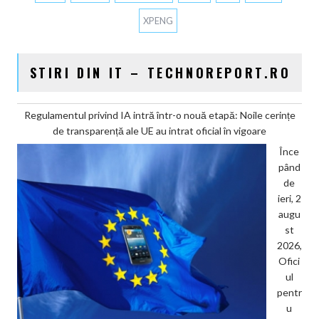
XPENG
STIRI DIN IT – TECHNOREPORT.RO
Regulamentul privind IA intră într-o nouă etapă: Noile cerințe
de transparență ale UE au intrat oficial în vigoare
Înce
pând
de
ieri, 2
augu
st
2026,
Ofici
ul
pentr
u