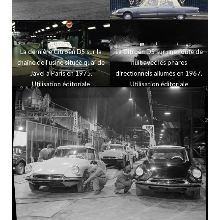
La dernière Citroën DS sur la
La Citroën DS sur une route de
chaîne de l’usine située quai de
nuit avec les phares
Javel à Paris en 1975.
directionnels allumés en 1967.
Utilisation éditoriale
Utilisation éditoriale
uniquement, nous contacter
uniquement, nous contacter
pour toute autre utilisation
pour toute autre utilisation