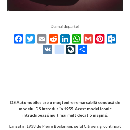
Da mai departe!
F
T
E
R
Li
W
G
Pi
O
ac
w
m
e
n
h
m
nt
ut
V
g
Li
P
e
itt
ai
d
ke
at
ai
er
lo
K
o
ve
ar
b
er
l
di
dI
s
l
es
o
o
Jo
ta
o
t
n
A
t
k.
gl
ur
je
o
p
co
e_
n
az
k
p
m
b
al
ă
o
DS Automobiles are o moștenire remarcabilă condusă de
modelul DS introdus în 1955. Acest model iconic
o
întruchipează mult mai mult decât o mașină.
k
Lansat în 1938 de Pierre Boulanger, șeful Citroën, și continuat