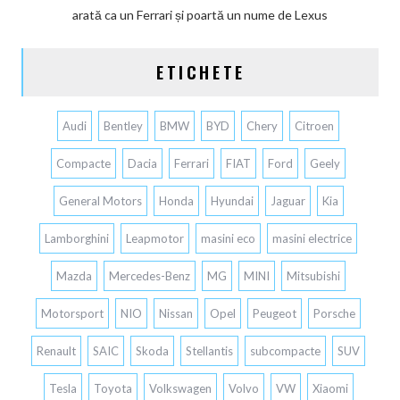
arată ca un Ferrari și poartă un nume de Lexus
ETICHETE
Audi
Bentley
BMW
BYD
Chery
Citroen
Compacte
Dacia
Ferrari
FIAT
Ford
Geely
General Motors
Honda
Hyundai
Jaguar
Kia
Lamborghini
Leapmotor
masini eco
masini electrice
Mazda
Mercedes-Benz
MG
MINI
Mitsubishi
Motorsport
NIO
Nissan
Opel
Peugeot
Porsche
Renault
SAIC
Skoda
Stellantis
subcompacte
SUV
Tesla
Toyota
Volkswagen
Volvo
VW
Xiaomi