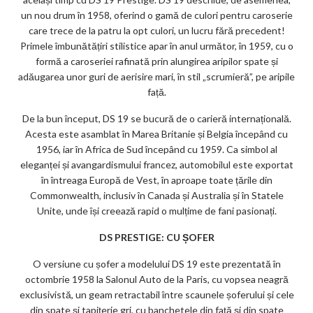
un nou drum în 1958, oferind o gamă de culori pentru caroserie
care trece de la patru la opt culori, un lucru fără precedent!
Primele îmbunătățiri stilistice apar în anul următor, în 1959, cu o
formă a caroseriei rafinată prin alungirea aripilor spate și
adăugarea unor guri de aerisire mari, în stil „scrumieră”, pe aripile
față.
De la bun început, DS 19 se bucură de o carieră internațională.
Acesta este asamblat în Marea Britanie și Belgia începând cu
1956, iar în Africa de Sud începând cu 1959. Ca simbol al
eleganței și avangardismului francez, automobilul este exportat
în întreaga Europă de Vest, în aproape toate țările din
Commonwealth, inclusiv în Canada și Australia și în Statele
Unite, unde își creează rapid o mulțime de fani pasionați.
DS PRESTIGE: CU ȘOFER
O versiune cu șofer a modelului DS 19 este prezentată în
octombrie 1958 la Salonul Auto de la Paris, cu vopsea neagră
exclusivistă, un geam retractabil între scaunele șoferului și cele
din spate și tapițerie gri, cu banchetele din față și din spate