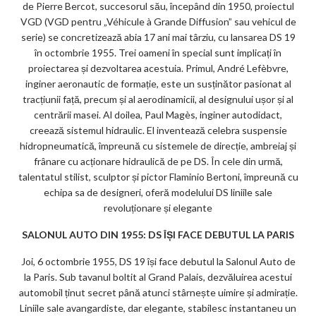
m
de Pierre Bercot, succesorul său, începând din 1950, proiectul
VGD (VGD pentru „Véhicule à Grande Diffusion” sau vehicul de
ar
serie) se concretizează abia 17 ani mai târziu, cu lansarea DS 19
ks
în octombrie 1955. Trei oameni în special sunt implicați în
proiectarea și dezvoltarea acestuia. Primul, André Lefèbvre,
inginer aeronautic de formație, este un susținător pasionat al
tracțiunii față, precum și al aerodinamicii, al designului ușor și al
centrării masei. Al doilea, Paul Magès, inginer autodidact,
creează sistemul hidraulic. El inventează celebra suspensie
hidropneumatică, împreună cu sistemele de direcție, ambreiaj și
frânare cu acționare hidraulică de pe DS. În cele din urmă,
talentatul stilist, sculptor și pictor Flaminio Bertoni, împreună cu
echipa sa de designeri, oferă modelului DS liniile sale
revoluționare și elegante
SALONUL AUTO DIN 1955: DS ÎȘI FACE DEBUTUL LA PARIS
Joi, 6 octombrie 1955, DS 19 își face debutul la Salonul Auto de
la Paris. Sub tavanul boltit al Grand Palais, dezvăluirea acestui
automobil ținut secret până atunci stârnește uimire și admirație.
Liniile sale avangardiste, dar elegante, stabilesc instantaneu un