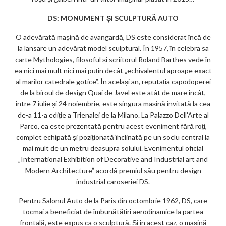
DS: MONUMENT ȘI SCULPTURĂ AUTO
O adevărată mașină de avangardă, DS este considerat încă de
la lansare un adevărat model sculptural. În 1957, în celebra sa
carte Mythologies, filosoful și scriitorul Roland Barthes vede în
ea nici mai mult nici mai puțin decât „echivalentul aproape exact
al marilor catedrale gotice”. În același an, reputația capodoperei
de la biroul de design Quai de Javel este atât de mare încât,
între 7 iulie și 24 noiembrie, este singura mașină invitată la cea
de-a 11-a ediție a Trienalei de la Milano. La Palazzo Dell’Arte al
Parco, ea este prezentată pentru acest eveniment fără roți,
complet echipată și poziționată înclinată pe un soclu central la
mai mult de un metru deasupra solului. Evenimentul oficial
„International Exhibition of Decorative and Industrial art and
Modern Architecture” acordă premiul său pentru design
industrial caroseriei DS.
Pentru Salonul Auto de la Paris din octombrie 1962, DS, care
tocmai a beneficiat de îmbunătățiri aerodinamice la partea
frontală, este expus ca o sculptură. Și în acest caz, o mașină