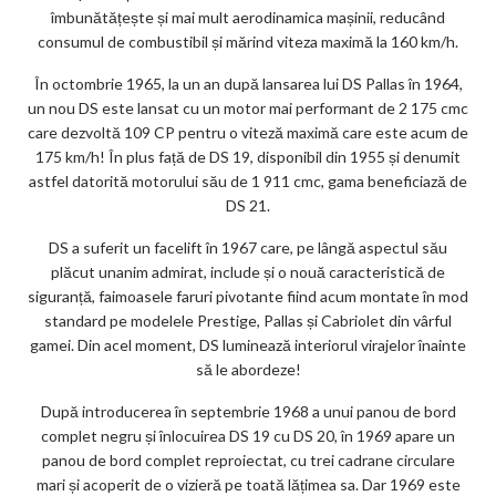
îmbunătățește și mai mult aerodinamica mașinii, reducând
consumul de combustibil și mărind viteza maximă la 160 km/h.
În octombrie 1965, la un an după lansarea lui DS Pallas în 1964,
un nou DS este lansat cu un motor mai performant de 2 175 cmc
care dezvoltă 109 CP pentru o viteză maximă care este acum de
175 km/h! În plus față de DS 19, disponibil din 1955 și denumit
astfel datorită motorului său de 1 911 cmc, gama beneficiază de
DS 21.
DS a suferit un facelift în 1967 care, pe lângă aspectul său
plăcut unanim admirat, include și o nouă caracteristică de
siguranță, faimoasele faruri pivotante fiind acum montate în mod
standard pe modelele Prestige, Pallas și Cabriolet din vârful
gamei. Din acel moment, DS luminează interiorul virajelor înainte
să le abordeze!
După introducerea în septembrie 1968 a unui panou de bord
complet negru și înlocuirea DS 19 cu DS 20, în 1969 apare un
panou de bord complet reproiectat, cu trei cadrane circulare
mari și acoperit de o vizieră pe toată lățimea sa. Dar 1969 este