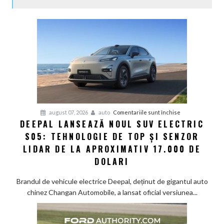
pentru
august 07, 2026
auto
Comentariile sunt închise
DEEPAL LANSEAZĂ NOUL SUV ELECTRIC
Deepal
S05: TEHNOLOGIE DE TOP ȘI SENZOR
lansează
noul
LIDAR DE LA APROXIMATIV 17.000 DE
SUV
DOLARI
electric
S05:
Brandul de vehicule electrice Deepal, deținut de gigantul auto
Tehnologie
chinez Changan Automobile, a lansat oficial versiunea...
de
top
și