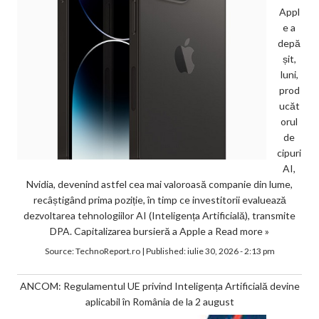
Appl
e a
depă
șit,
luni,
prod
ucăt
orul
de
cipuri
AI,
Nvidia, devenind astfel cea mai valoroasă companie din lume,
recâștigând prima poziție, în timp ce investitorii evaluează
dezvoltarea tehnologiilor AI (Inteligența Artificială), transmite
DPA. Capitalizarea bursieră a Apple a
Read more »
Source:
TechnoReport.ro
|
Published:
iulie 30, 2026 - 2:13 pm
ANCOM: Regulamentul UE privind Inteligența Artificială devine
aplicabil în România de la 2 august