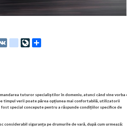
O
V
g
Li
P
t
K
o
ve
ar
o
o
Jo
ta
o
gl
ur
je
.
e_
n
az
co
b
al
ă
m
o
omandarea tuturor specialiștilor în domeniu, atunci când vine vorba
e timpul verii poate părea opțiunea mai confortabilă, utilizatorii
o
u fost special concepute pentru a răspunde condițiilor specifice de
k
m
resc considerabil siguranța pe drumurile de vară, după cum urmează: