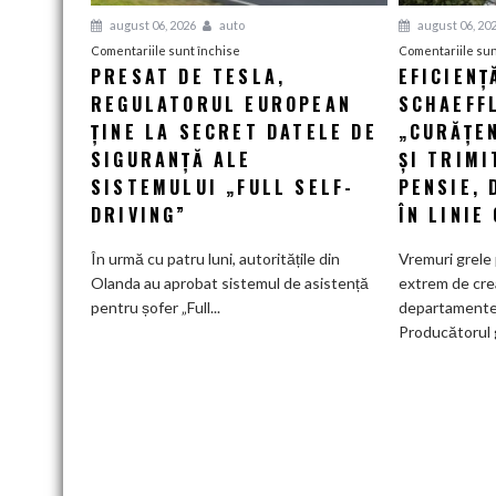
august 06, 2026
auto
august 06, 20
pentru
Comentariile sunt închise
Comentariile sun
PRESAT DE TESLA,
EFICIENȚ
Presat
REGULATORUL EUROPEAN
de
SCHAEFF
Tesla,
ȚINE LA SECRET DATELE DE
„CURĂȚEN
regulatorul
SIGURANȚĂ ALE
ȘI TRIMI
european
SISTEMULUI „FULL SELF-
PENSIE, 
ține
DRIVING”
ÎN LINIE
la
secret
În urmă cu patru luni, autoritățile din
Vremuri grele 
datele
Olanda au aprobat sistemul de asistență
extrem de cre
de
pentru șofer „Full...
departamente
siguranță
Producătorul 
ale
sistemului
„Full
Self-
Driving”