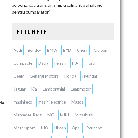
pe benzină a ajuns un simplu calmant psihologic
pentru cumpărători
ETICHETE
Audi
Bentley
BMW
BYD
Chery
Citroen
Compacte
Dacia
Ferrari
FIAT
Ford
Geely
General Motors
Honda
Hyundai
Jaguar
Kia
Lamborghini
Leapmotor
masini eco
masini electrice
Mazda
 de
Mercedes-Benz
MG
MINI
Mitsubishi
Motorsport
NIO
Nissan
Opel
Peugeot