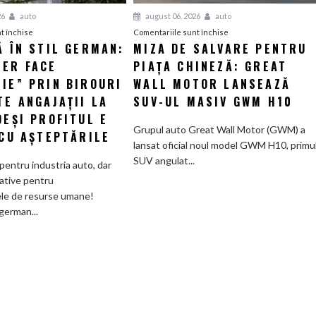
26
auto
august 06, 2026
auto
pentru
pentru
t închise
Comentariile sunt închise
Ă ÎN STIL GERMAN:
MIZA DE SALVARE PENTRU
Eficiență
Miza
LER FACE
în
PIAȚA CHINEZĂ: GREAT
de
stil
salvare
IE” PRIN BIROURI
WALL MOTOR LANSEAZĂ
german:
pentru
TE ANGAJAȚII LA
SUV-UL MASIV GWM H10
Schaeffler
piața
DEȘI PROFITUL E
face
chineză:
Grupul auto Great Wall Motor (GWM) a
 CU AȘTEPTĂRILE
„curățenie”
Great
lansat oficial noul model GWM H10, primu
prin
Wall
SUV angulat...
pentru industria auto, dar
birouri
Motor
ative pentru
și
lansează
le de resurse umane!
trimite
SUV-
german...
angajații
ul
la
masiv
pensie,
GWM
deși
H10
profitul
e
în