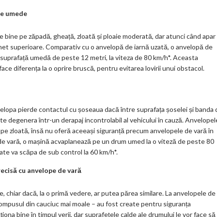
ar
ețe umede
ks
bine pe zăpadă, gheață, zloată și ploaie moderată, dar atunci când apar
 net superioare. Comparativ cu o anvelopă de iarnă uzată, o anvelopă de
 o suprafață umedă de peste 12 metri, la viteza de 80 km/h*. Aceasta
e diferența la o oprire bruscă, pentru evitarea lovirii unui obstacol.
elopa pierde contactul cu șoseaua dacă între suprafața șoselei și banda 
te degenera într-un derapaj incontrolabil al vehicului în cauză. Anvelopel
 pe zloată, însă nu oferă aceeași siguranță precum anvelopele de vară în
or de vară, o mașină acvaplanează pe un drum umed la o viteză de peste 80
ate va scăpa de sub control la 60 km/h*.
recisă cu anvelope de vară
, chiar dacă, la o primă vedere, ar putea părea similare. La anvelopele de
 compusul din cauciuc mai moale – au fost create pentru siguranța
ona bine în timpul verii, dar suprafețele calde ale drumului le vor face să