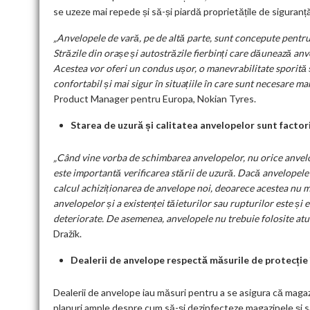
se uzeze mai repede și să-și piardă proprietățile de siguran
„Anvelopele de vară, pe de altă parte, sunt concepute pentru
Străzile din orașe și autostrăzile fierbinți care dăunează an
Acestea vor oferi un condus ușor, o manevrabilitate sporită ș
confortabil și mai sigur în situațiile în care sunt necesare m
Product Manager pentru Europa, Nokian Tyres.
Starea de uzură și calitatea anvelopelor sunt factori
„Când vine vorba de schimbarea anvelopelor, nu orice anvelo
este importantă verificarea stării de uzură. Dacă anvelopele 
calcul achiziționarea de anvelope noi, deoarece acestea nu m
anvelopelor și a existenței tăieturilor sau rupturilor este ș
deteriorate. De asemenea, anvelopele nu trebuie folosite atun
Dražík.
Dealerii de anvelope respectă măsurile de protecție 
Dealerii de anvelope iau măsuri pentru a se asigura că magazin
planuri ample despre cum să-și dezinfecteze magazinele și să