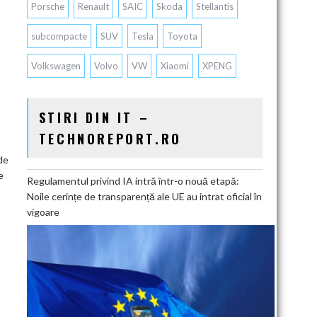
Porsche
Renault
SAIC
Skoda
Stellantis
subcompacte
SUV
Tesla
Toyota
Volkswagen
Volvo
VW
Xiaomi
XPENG
STIRI DIN IT –
TECHNOREPORT.RO
de
e
Regulamentul privind IA intră într-o nouă etapă:
Noile cerințe de transparență ale UE au intrat oficial în
vigoare