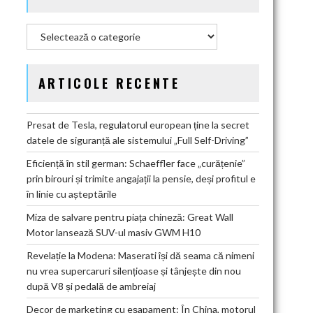
Categorii
ARTICOLE RECENTE
Presat de Tesla, regulatorul european ține la secret
datele de siguranță ale sistemului „Full Self-Driving”
Eficiență în stil german: Schaeffler face „curățenie”
prin birouri și trimite angajații la pensie, deși profitul e
în linie cu așteptările
Miza de salvare pentru piața chineză: Great Wall
Motor lansează SUV-ul masiv GWM H10
Revelație la Modena: Maserati își dă seama că nimeni
nu vrea supercaruri silențioase și tânjește din nou
după V8 și pedală de ambreiaj
Decor de marketing cu eșapament: În China, motorul