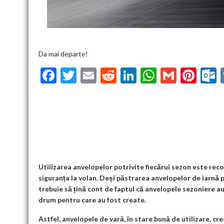
Da mai departe!
F
T
E
R
Li
W
G
Pi
ac
w
m
e
n
h
m
nt
u
e
itt
ai
d
ke
at
ai
er
l
b
er
l
di
dI
s
l
es
o
t
n
A
t
k
o
p
k
p
Utilizarea anvelopelor potrivite fiecărui sezon este rec
siguranța la volan. Deși păstrarea anvelopelor de iarnă p
trebuie să țină cont de faptul că anvelopele sezoniere a
drum pentru care au fost create.
Astfel, anvelopele de vară, în stare bună de utilizare, c