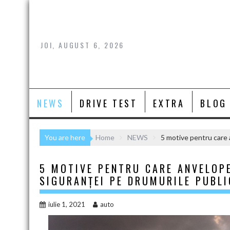
Skip
to
content
JOI, AUGUST 6, 2026
NEWS
DRIVE TEST
EXTRA
BLOG
You are here
Home
NEWS
5 motive pentru care 
5 MOTIVE PENTRU CARE ANVELOPE
SIGURANȚEI PE DRUMURILE PUBLI
iulie 1, 2021
auto