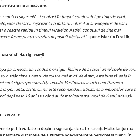
ță pentru iarna următoare.
 a conferi siguranță și confort în timpul condusului pe timp de vară.
velopelor de iarnă reprezintă habitatul natural al anvelopelor de vară.
i o reacție rapidă în timpul virajelor. Astfel, condusul devine mai
anevre ferme pentru a evita un posibil obstacol.”
, spune
Martin Dražík
,
 esențiali de siguranță
pă garantează un condus mai sigur. Înainte de a folosi anvelopele de vară
au o adâncime a benzii de rulare mai mică de 4 mm, este bine să se ia în
ai sunt sigure pe suprafețe umede. Verificarea uzurii neuniforme a
i ea importantă, astfel că nu este recomandată utilizarea anvelopelor care 
ci depășesc 10 ani sau când au fost folosite mai mult de 6 ani.”,
adaugă
în vigoare
ele pot fi vizitate în deplină siguranță de către clienți. Multe lanțuri au
 păstreze distanțele de siguranță adecvate între personal și clienți. În