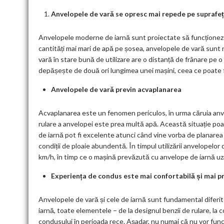
Anvelopele de vară se opresc mai repede pe supraf
Anvelopele moderne de iarnă sunt proiectate să funcționeze 
cantități mai mari de apă pe șosea, anvelopele de vară sunt
vară în stare bună de utilizare are o distanță de frânare pe
depășește de două ori lungimea unei mașini, ceea ce poate fac
Anvelopele de vară previn acvaplanarea
Acvaplanarea este un fenomen periculos, în urma căruia anv
rulare a anvelopei este prea multă apă. Această situație poa
de iarnă pot fi excelente atunci când vine vorba de planarea
condiții de ploaie abundentă. În timpul utilizării anvelopel
km/h, în timp ce o mașină prevăzută cu anvelope de iarnă uz
Experiența de condus este mai confortabilă și mai p
Anvelopele de vară și cele de iarnă sunt fundamental diferite
iarnă, toate elementele – de la designul benzii de rulare, la
condusului în perioada rece. Așadar, nu numai că nu vor funcți