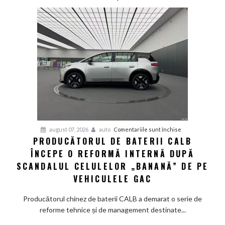
up
Fathom
va
avea
un
preț
de
pornire
de
aproximativ
28.000
de
pentru
august 07, 2026
auto
Comentariile sunt închise
dolari
PRODUCĂTORUL DE BATERII CALB
Producătorul
ÎNCEPE O REFORMĂ INTERNĂ DUPĂ
de
baterii
SCANDALUL CELULELOR „BANANĂ” DE PE
CALB
VEHICULELE GAC
începe
o
Producătorul chinez de baterii CALB a demarat o serie de
reformă
reforme tehnice și de management destinate...
internă