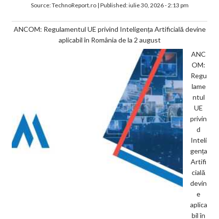
Source:
TechnoReport.ro
|
Published:
iulie 30, 2026 - 2:13 pm
ANCOM: Regulamentul UE privind Inteligența Artificială devine
aplicabil în România de la 2 august
ANC
OM:
Regu
lame
ntul
UE
privin
d
Inteli
gența
Artifi
cială
devin
e
aplica
bil în