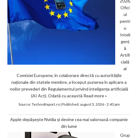
2026,
Ofici
ul
pentr
u
Inteli
genț
ă
Artifi
cială
al
Comisiei Europene, în colaborare directă cu autoritățile
naționale din statele membre, a început punerea în aplicare a
noilor prevederi din Regulamentul privind inteligența artificială
(AI Act). Odată cu această
Read more »
Source:
TechnoReport.ro
|
Published:
august 3, 2026 - 2:43 pm
Apple depășește Nvidia și devine cea mai valoroasă companie
din lume
Grup