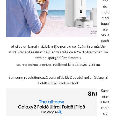
însă
de
mult
e ori
bagaj
ele
vin la
pach
et și cu un bagaj invizibil: grijile pentru ce lăsăm în urmă. Un
studiu recent realizat de Xiaomi arată că 49% dintre români se
tem de spargeri
Read more »
Source:
TechnoReport.ro
|
Published:
iulie 22, 2026 - 7:31 pm
Samsung revoluționează seria pliabilă: Debutul noilor Galaxy Z
Fold8 Ultra, Fold8 și Flip8
Sams
ung
Elect
ronic
s a