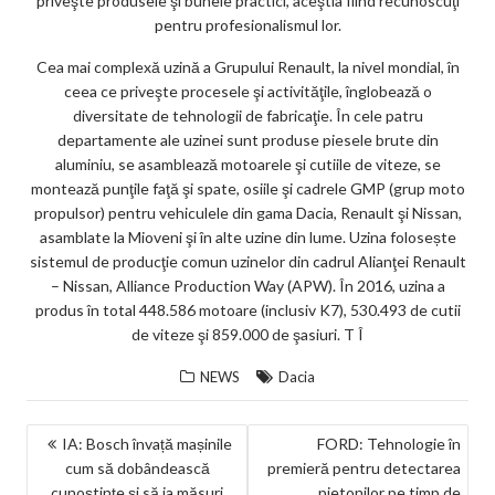
priveşte produsele şi bunele practici, aceştia fiind recunoscuţi
pentru profesionalismul lor.
Cea mai complexă uzină a Grupului Renault, la nivel mondial, în
ceea ce priveşte procesele şi activităţile, înglobează o
diversitate de tehnologii de fabricaţie. În cele patru
departamente ale uzinei sunt produse piesele brute din
aluminiu, se asamblează motoarele şi cutiile de viteze, se
montează punţile faţă şi spate, osiile şi cadrele GMP (grup moto
propulsor) pentru vehiculele din gama Dacia, Renault şi Nissan,
asamblate la Mioveni şi în alte uzine din lume. Uzina folosește
sistemul de producţie comun uzinelor din cadrul Alianţei Renault
– Nissan, Alliance Production Way (APW). În 2016, uzina a
produs în total 448.586 motoare (inclusiv K7), 530.493 de cutii
de viteze şi 859.000 de şasiuri. T Î
NEWS
Dacia
NAVIGARE
IA: Bosch învață mașinile
FORD: Tehnologie în
cum să dobândească
premieră pentru detectarea
ÎN
cunoștințe și să ia măsuri
pietonilor pe timp de