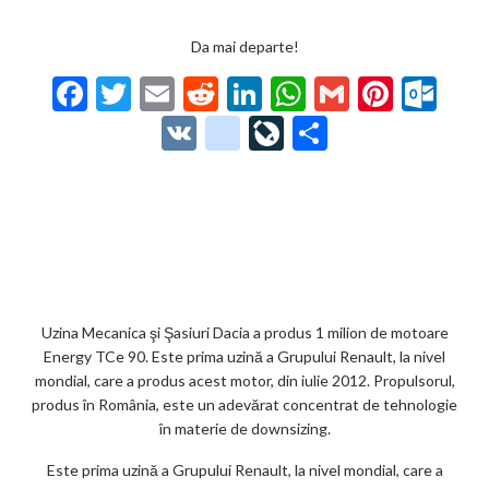
Da mai departe!
F
T
E
R
Li
W
G
Pi
O
ac
w
m
e
n
h
m
nt
ut
V
g
Li
P
e
itt
ai
d
ke
at
ai
er
lo
K
o
ve
ar
b
er
l
di
dI
s
l
es
o
o
Jo
ta
o
t
n
A
t
k.
gl
ur
je
o
p
co
e_
n
az
k
p
m
b
al
ă
o
Uzina Mecanica şi Şasiuri Dacia a produs 1 milion de motoare
Energy TCe 90. Este prima uzină a Grupului Renault, la nivel
o
mondial, care a produs acest motor, din iulie 2012. Propulsorul,
k
produs în România, este un adevărat concentrat de tehnologie
în materie de downsizing.
m
Este prima uzină a Grupului Renault, la nivel mondial, care a
ar