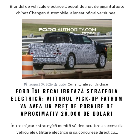
S05:
Brandul de vehicule electrice Deepal, deținut de gigantul auto
Tehnologie
chinez Changan Automobile, a lansat oficial versiunea...
de
top
și
senzor
LiDAR
de
la
aproximativ
17.000
de
dolari
pentru
august 07, 2026
auto
Comentariile sunt închise
FORD ÎȘI RECALIBREAZĂ STRATEGIA
Ford
ELECTRICĂ: VIITORUL PICK-UP FATHOM
își
recalibrează
VA AVEA UN PREȚ DE PORNIRE DE
strategia
APROXIMATIV 28.000 DE DOLARI
electrică:
Viitorul
Într-o mișcare strategică menită să democratizeze accesul la
pick-
vehiculele utilitare electrice și să concureze direct cu...