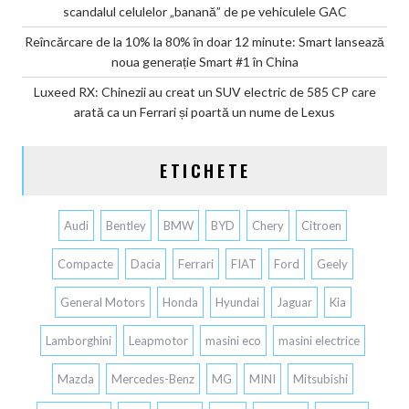
scandalul celulelor „banană” de pe vehiculele GAC
Reîncărcare de la 10% la 80% în doar 12 minute: Smart lansează
noua generație Smart #1 în China
Luxeed RX: Chinezii au creat un SUV electric de 585 CP care
arată ca un Ferrari și poartă un nume de Lexus
ETICHETE
Audi
Bentley
BMW
BYD
Chery
Citroen
Compacte
Dacia
Ferrari
FIAT
Ford
Geely
General Motors
Honda
Hyundai
Jaguar
Kia
Lamborghini
Leapmotor
masini eco
masini electrice
Mazda
Mercedes-Benz
MG
MINI
Mitsubishi