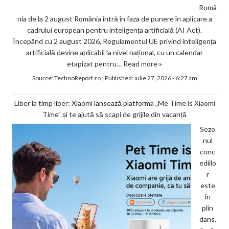
Româ
nia de la 2 august România intră în faza de punere în aplicare a
cadrului european pentru inteligența artificială (AI Act).
Începând cu 2 august 2026, Regulamentul UE privind inteligența
artificială devine aplicabil la nivel național, cu un calendar
etapizat pentru…
Read more »
Source:
TechnoReport.ro
|
Published:
iulie 27, 2026 - 6:27 am
Liber la timp liber: Xiaomi lansează platforma „Me Time is Xiaomi
Time” și te ajută să scapi de grijile din vacanță
Sezo
nul
conc
ediilo
r
este
în
plin
dans,