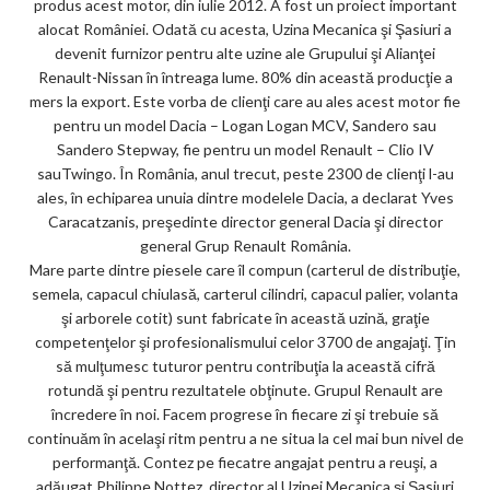
produs acest motor, din iulie 2012. A fost un proiect important
ks
alocat României. Odată cu acesta, Uzina Mecanica şi Şasiuri a
devenit furnizor pentru alte uzine ale Grupului şi Alianţei
Renault-Nissan în întreaga lume. 80% din această producţie a
mers la export. Este vorba de clienţi care au ales acest motor fie
pentru un model Dacia – Logan Logan MCV, Sandero sau
Sandero Stepway, fie pentru un model Renault – Clio IV
sauTwingo. În România, anul trecut, peste 2300 de clienţi l-au
ales, în echiparea unuia dintre modelele Dacia, a declarat Yves
Caracatzanis, preşedinte director general Dacia şi director
general Grup Renault România.
Mare parte dintre piesele care îl compun (carterul de distribuţie,
semela, capacul chiulasă, carterul cilindri, capacul palier, volanta
şi arborele cotit) sunt fabricate în această uzină, graţie
competenţelor şi profesionalismului celor 3700 de angajaţi. Ţin
să mulţumesc tuturor pentru contribuţia la această cifră
rotundă şi pentru rezultatele obţinute. Grupul Renault are
încredere în noi. Facem progrese în fiecare zi şi trebuie să
continuăm în acelaşi ritm pentru a ne situa la cel mai bun nivel de
performanţă. Contez pe fiecatre angajat pentru a reuşi, a
adăugat Philippe Nottez, director al Uzinei Mecanica şi Şasiuri