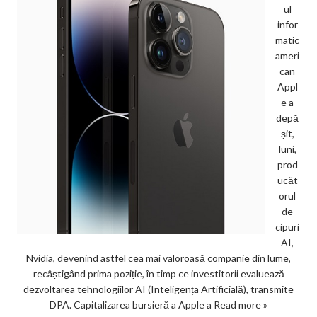
ul
infor
matic
ameri
can
Appl
e a
depă
șit,
luni,
prod
ucăt
orul
de
cipuri
AI,
Nvidia, devenind astfel cea mai valoroasă companie din lume,
recâștigând prima poziție, în timp ce investitorii evaluează
dezvoltarea tehnologiilor AI (Inteligența Artificială), transmite
DPA. Capitalizarea bursieră a Apple a
Read more »