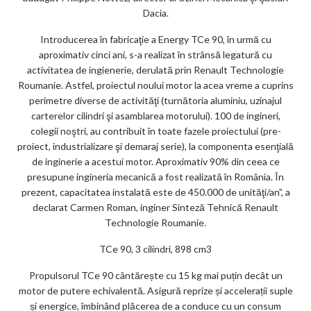
Dacia.
Introducerea în fabricaţie a Energy TCe 90, în urmă cu
aproximativ cinci ani, s-a realizat în strânsă legatură cu
activitatea de ingienerie, derulată prin Renault Technologie
Roumanie. Astfel, proiectul noului motor la acea vreme a cuprins
perimetre diverse de activităţi (turnătoria aluminiu, uzinajul
carterelor cilindri şi asamblarea motorului). 100 de ingineri,
colegii noştri, au contribuit în toate fazele proiectului (pre-
proiect, industrializare şi demaraj serie), la componenta esenţială
de inginerie a acestui motor. Aproximativ 90% din ceea ce
presupune ingineria mecanică a fost realizată în România. În
prezent, capacitatea instalată este de 450.000 de unităţi/an”, a
declarat Carmen Roman, inginer Sinteză Tehnică Renault
Technologie Roumanie.
TCe 90, 3 cilindri, 898 cm3
Propulsorul TCe 90 cântărește cu 15 kg mai puțin decât un
motor de putere echivalentă. Asigură reprize și accelerații suple
și energice, îmbinând plăcerea de a conduce cu un consum