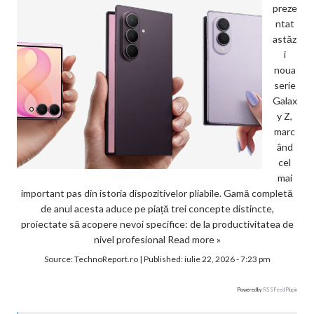
preze
ntat
astăz
i
noua
serie
Galax
y Z,
marc
ând
cel
mai
important pas din istoria dispozitivelor pliabile. Gamă completă
de anul acesta aduce pe piață trei concepte distincte,
proiectate să acopere nevoi specifice: de la productivitatea de
nivel profesional
Read more »
Source:
TechnoReport.ro
|
Published:
iulie 22, 2026 - 7:23 pm
Powered by
RSS Feed Plugin