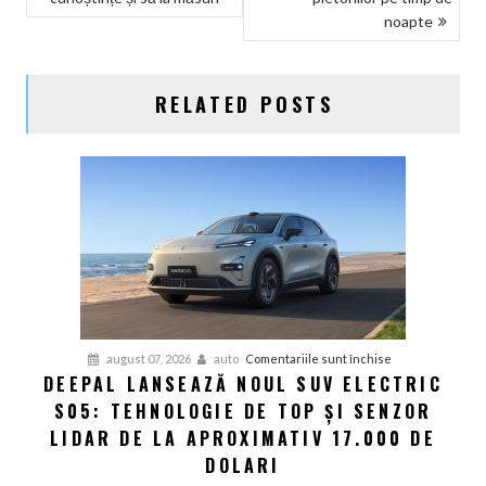
ARTICOLE
noapte
RELATED POSTS
pentru
august 07, 2026
auto
Comentariile sunt închise
DEEPAL LANSEAZĂ NOUL SUV ELECTRIC
Deepal
S05: TEHNOLOGIE DE TOP ȘI SENZOR
lansează
noul
LIDAR DE LA APROXIMATIV 17.000 DE
SUV
DOLARI
electric