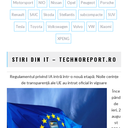
Motorsport
NIO
Nissan
Opel
Peugeot
Porsche
Renault
SAIC
Skoda
Stellantis
subcompacte
SUV
Tesla
Toyota
Volkswagen
Volvo
VW
Xiaomi
XPENG
STIRI DIN IT – TECHNOREPORT.RO
Regulamentul privind IA intră într-o nouă etapă: Noile cerințe
de transparență ale UE au intrat oficial în vigoare
Înce
pând
de
ieri, 2
augu
st