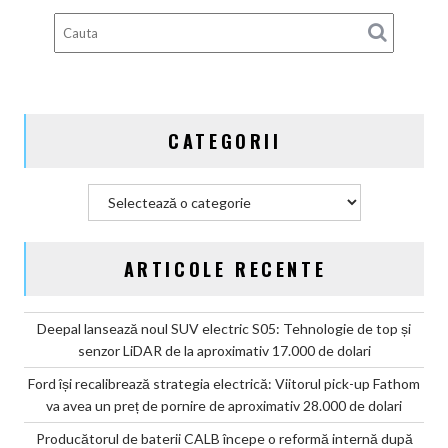
după
scandalul
celulelor
„banană”
de
pe
CATEGORII
vehiculele
GAC
Categorii
ARTICOLE RECENTE
Deepal lansează noul SUV electric S05: Tehnologie de top și
senzor LiDAR de la aproximativ 17.000 de dolari
Ford își recalibrează strategia electrică: Viitorul pick-up Fathom
va avea un preț de pornire de aproximativ 28.000 de dolari
Producătorul de baterii CALB începe o reformă internă după