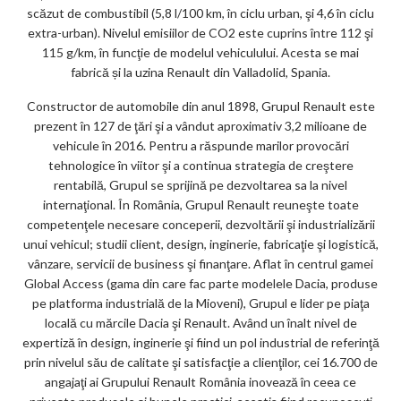
scăzut de combustibil (5,8 l/100 km, în ciclu urban, şi 4,6 în ciclu
extra-urban). Nivelul emisiilor de CO2 este cuprins între 112 şi
115 g/km, în funcţie de modelul vehiculului. Acesta se mai
fabrică și la uzina Renault din Valladolid, Spania.
Constructor de automobile din anul 1898, Grupul Renault este
prezent în 127 de ţări şi a vândut aproximativ 3,2 milioane de
vehicule în 2016. Pentru a răspunde marilor provocări
tehnologice în viitor şi a continua strategia de creştere
rentabilă, Grupul se sprijină pe dezvoltarea sa la nivel
internaţional. În România, Grupul Renault reuneşte toate
competenţele necesare conceperii, dezvoltării şi industrializării
unui vehicul; studii client, design, inginerie, fabricaţie şi logistică,
vânzare, servicii de business şi finanţare. Aflat în centrul gamei
Global Access (gama din care fac parte modelele Dacia, produse
pe platforma industrială de la Mioveni), Grupul e lider pe piaţa
locală cu mărcile Dacia şi Renault. Având un înalt nivel de
expertiză în design, inginerie şi fiind un pol industrial de referinţă
prin nivelul său de calitate şi satisfacţie a clienţilor, cei 16.700 de
angajaţi ai Grupului Renault România inovează în ceea ce