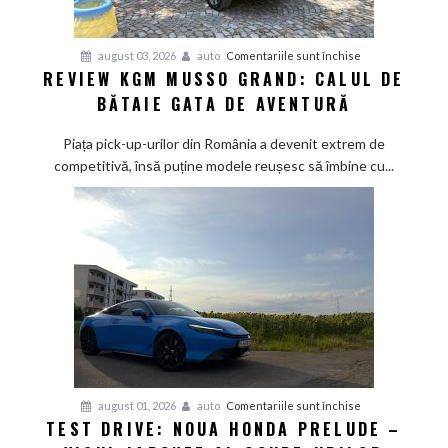
pentru
august 03, 2026
auto
Comentariile sunt închise
REVIEW KGM MUSSO GRAND: CALUL DE
Review
BĂTAIE GATA DE AVENTURĂ
KGM
Musso
Piața pick-up-urilor din România a devenit extrem de
Grand:
competitivă, însă puține modele reușesc să îmbine cu...
Calul
de
bătaie
gata
de
aventură
pentru
august 01, 2026
auto
Comentariile sunt închise
TEST DRIVE: NOUA HONDA PRELUDE –
Test