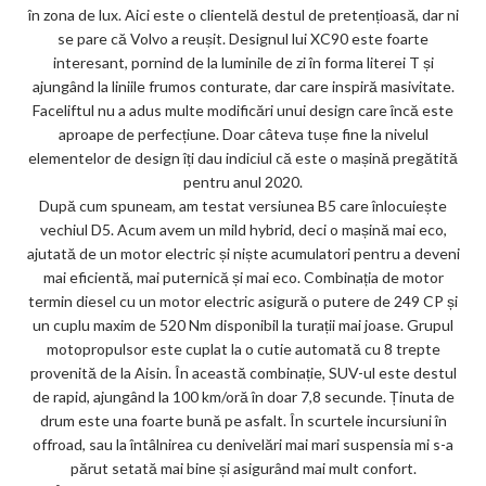
în zona de lux. Aici este o clientelă destul de pretențioasă, dar ni
se pare că Volvo a reușit. Designul lui XC90 este foarte
interesant, pornind de la luminile de zi în forma literei T și
ajungând la liniile frumos conturate, dar care inspiră masivitate.
Faceliftul nu a adus multe modificări unui design care încă este
aproape de perfecțiune. Doar câteva tușe fine la nivelul
elementelor de design îți dau indiciul că este o mașină pregătită
pentru anul 2020.
După cum spuneam, am testat versiunea B5 care înlocuiește
vechiul D5. Acum avem un mild hybrid, deci o mașină mai eco,
ajutată de un motor electric și niște acumulatori pentru a deveni
mai eficientă, mai puternică și mai eco. Combinația de motor
termin diesel cu un motor electric asigură o putere de 249 CP și
un cuplu maxim de 520 Nm disponibil la turații mai joase. Grupul
motopropulsor este cuplat la o cutie automată cu 8 trepte
provenită de la Aisin. În această combinație, SUV-ul este destul
de rapid, ajungând la 100 km/oră în doar 7,8 secunde. Ținuta de
drum este una foarte bună pe asfalt. În scurtele incursiuni în
offroad, sau la întâlnirea cu denivelări mai mari suspensia mi s-a
părut setată mai bine și asigurând mai mult confort.