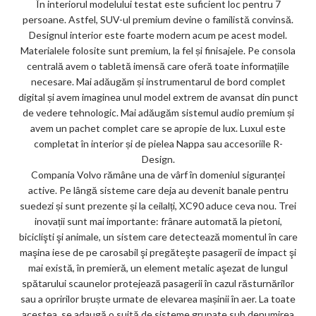
În interiorul modelului testat este suficient loc pentru 7
persoane. Astfel, SUV-ul premium devine o familistă convinsă.
Designul interior este foarte modern acum pe acest model.
Materialele folosite sunt premium, la fel și finisajele. Pe consola
centrală avem o tabletă imensă care oferă toate informațiile
necesare. Mai adăugăm și instrumentarul de bord complet
digital și avem imaginea unul model extrem de avansat din punct
de vedere tehnologic. Mai adăugăm sistemul audio premium și
avem un pachet complet care se apropie de lux. Luxul este
completat în interior și de pielea Nappa sau accesoriile R-
Design.
Compania Volvo rămâne una de vârf în domeniul siguranței
active. Pe lângă sisteme care deja au devenit banale pentru
suedezi și sunt prezente și la ceilalți, XC90 aduce ceva nou. Trei
inovații sunt mai importante: frânare automată la pietoni,
biciclişti şi animale, un sistem care detectează momentul în care
maşina iese de pe carosabil şi pregăteşte pasagerii de impact şi
mai există, în premieră, un element metalic aşezat de lungul
spătarului scaunelor protejează pasagerii în cazul răsturnărilor
sau a opririlor bruște urmate de elevarea mașinii în aer. La toate
acestea, se adaugă o suită de sisteme grupate sub denumirea