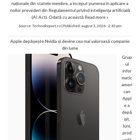
naționale din statele membre, a început punerea în aplicare a
noilor prevederi din Regulamentul privind inteligența artificială
(AI Act). Odată cu această
Read more »
Source:
TechnoReport.ro
|
Published:
august 3, 2026 - 2:43 pm
Apple depășește Nvidia și devine cea mai valoroasă companie
din lume
Grup
ul
infor
matic
ameri
can
Appl
e a
depă
șit,
luni,
prod
ucăt