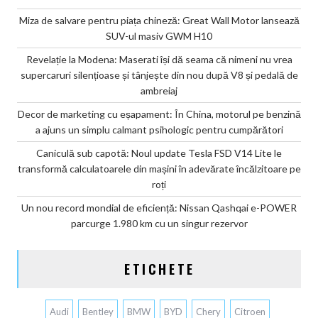
Miza de salvare pentru piața chineză: Great Wall Motor lansează
SUV-ul masiv GWM H10
Revelație la Modena: Maserati își dă seama că nimeni nu vrea
supercaruri silențioase și tânjește din nou după V8 și pedală de
ambreiaj
Decor de marketing cu eșapament: În China, motorul pe benzină
a ajuns un simplu calmant psihologic pentru cumpărători
Caniculă sub capotă: Noul update Tesla FSD V14 Lite le
transformă calculatoarele din mașini în adevărate încălzitoare pe
roți
Un nou record mondial de eficiență: Nissan Qashqai e-POWER
parcurge 1.980 km cu un singur rezervor
ETICHETE
Audi
Bentley
BMW
BYD
Chery
Citroen