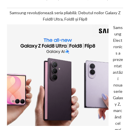
Samsung revoluționează seria pliabilă: Debutul noilor Galaxy Z
Fold8 Ultra, Fold8 și Flip8
Sams
ung
Elect
ronic
s a
preze
ntat
astăz
i
noua
serie
Galax
y Z,
marc
ând
cel
mai