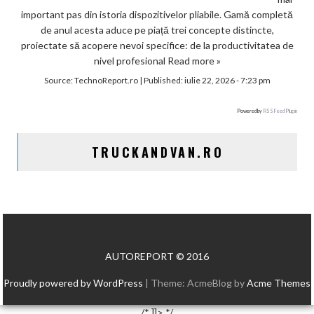
important pas din istoria dispozitivelor pliabile. Gamă completă
de anul acesta aduce pe piață trei concepte distincte,
proiectate să acopere nevoi specifice: de la productivitatea de
nivel profesional
Read more »
Source:
TechnoReport.ro
|
Published:
iulie 22, 2026 - 7:23 pm
Powered by
RSS Feed Plugin
TRUCKANDVAN.RO
AUTOREPORT © 2016
Proudly powered by WordPress
|
Theme: AcmeBlog by
Acme Themes
/* ]]> */