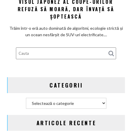
VISUL JAPONEZ AL COUPE-URILOR
Drive:
Noua
REFUZĂ SĂ MOARĂ, DAR ÎNVAȚĂ SĂ
Honda
ȘOPTEASCĂ
Prelude
–
Trăim într-o eră auto dominată de algoritmi, ecologie strictă și
Visul
un ocean nesfârșit de SUV-uri electrificate....
japonez
al
coupe-
urilor
refuză
să
moară,
CATEGORII
dar
învață
să
Categorii
șoptească
ARTICOLE RECENTE