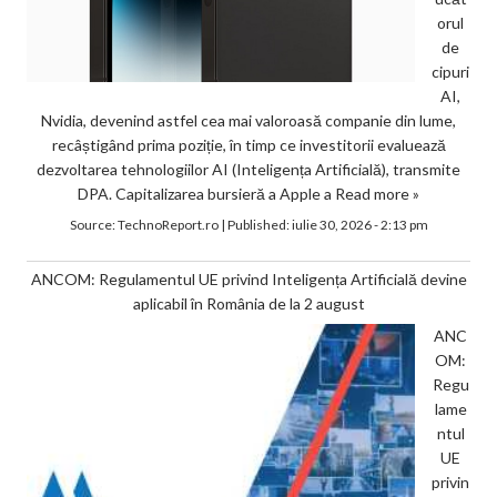
orul
de
cipuri
AI,
Nvidia, devenind astfel cea mai valoroasă companie din lume,
recâștigând prima poziție, în timp ce investitorii evaluează
dezvoltarea tehnologiilor AI (Inteligența Artificială), transmite
DPA. Capitalizarea bursieră a Apple a
Read more »
Source:
TechnoReport.ro
|
Published:
iulie 30, 2026 - 2:13 pm
ANCOM: Regulamentul UE privind Inteligența Artificială devine
aplicabil în România de la 2 august
ANC
OM:
Regu
lame
ntul
UE
privin