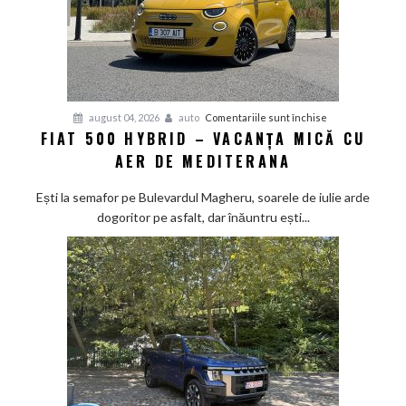
pentru
august 04, 2026
auto
Comentariile sunt închise
FIAT 500 HYBRID – VACANȚA MICĂ CU
Fiat
AER DE MEDITERANA
500
Hybrid
Ești la semafor pe Bulevardul Magheru, soarele de iulie arde
–
dogoritor pe asfalt, dar înăuntru ești...
vacanța
mică
cu
aer
de
Mediterana