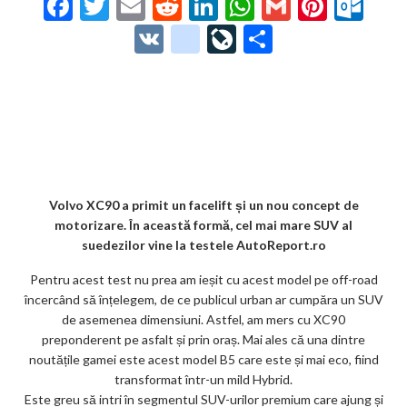
F
T
E
R
Li
W
G
Pi
O
ac
w
m
e
n
h
m
nt
ut
V
g
Li
P
e
itt
ai
d
ke
at
ai
er
lo
K
o
ve
ar
b
er
l
di
dI
s
l
es
o
o
Jo
ta
o
t
n
A
t
k.
gl
ur
je
o
p
co
e_
n
az
k
p
m
b
al
ă
o
Volvo XC90 a primit un facelift și un nou concept de
motorizare. În această formă, cel mai mare SUV al
o
suedezilor vine la testele AutoReport.ro
k
Pentru acest test nu prea am ieșit cu acest model pe off-road
m
încercând să înțelegem, de ce publicul urban ar cumpăra un SUV
de asemenea dimensiuni. Astfel, am mers cu XC90
ar
preponderent pe asfalt și prin oraș. Mai ales că una dintre
ks
noutățile gamei este acest model B5 care este și mai eco, fiind
transformat într-un mild Hybrid.
Este greu să intri în segmentul SUV-urilor premium care ajung și