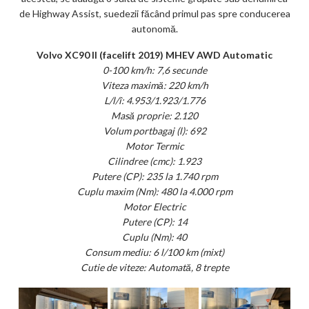
de Highway Assist, suedezii făcând primul pas spre conducerea
autonomă.
Volvo XC90 II (facelift 2019) MHEV AWD Automatic
0-100 km/h: 7,6 secunde
Viteza maximă: 220 km/h
L/l/î: 4.953/1.923/1.776
Masă proprie: 2.120
Volum portbagaj (l): 692
Motor Termic
Cilindree (cmc): 1.923
Putere (CP): 235 la 1.740 rpm
Cuplu maxim (Nm): 480 la 4.000 rpm
Motor Electric
Putere (CP): 14
Cuplu (Nm): 40
Consum mediu: 6 l/100 km (mixt)
Cutie de viteze: Automată, 8 trepte