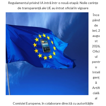
Regulamentul privind IA intră într-o nouă etapă: Noile cerințe
de transparență ale UE au intrat oficial în vigoare
Înce
pând
de
ieri, 2
augu
st
2026,
Ofici
ul
pentr
u
Inteli
genț
ă
Artifi
cială
al
Comisiei Europene, în colaborare directă cu autoritățile