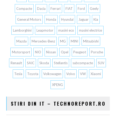
Compacte
Dacia
Ferrari
FIAT
Ford
Geely
General Motors
Honda
Hyundai
Jaguar
Kia
Lamborghini
Leapmotor
masini eco
masini electrice
Mazda
Mercedes-Benz
MG
MINI
Mitsubishi
Motorsport
NIO
Nissan
Opel
Peugeot
Porsche
Renault
SAIC
Skoda
Stellantis
subcompacte
SUV
Tesla
Toyota
Volkswagen
Volvo
VW
Xiaomi
XPENG
STIRI DIN IT – TECHNOREPORT.RO