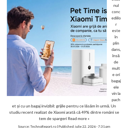
nul
conc
ediilo
r
este
în
plin
dans,
însă
de
mult
e ori
bagaj
ele
vin la
pach
et și cu un bagaj invizibil: grijile pentru ce lăsăm în urmă. Un
studiu recent realizat de Xiaomi arată că 49% dintre români se
tem de spargeri
Read more »
Source:
TechnoReport.ro
|
Published:
iulie 22, 2026 - 7:31 pm