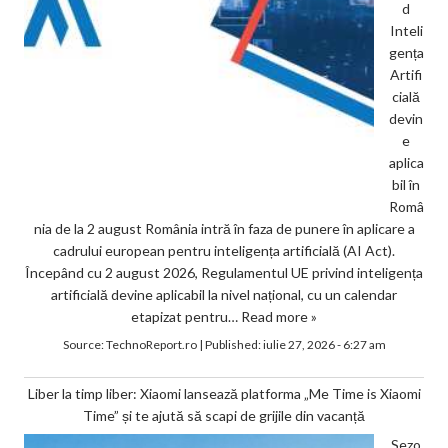
d
Inteli
gența
Artifi
cială
devin
e
aplica
bil în
Româ
nia de la 2 august România intră în faza de punere în aplicare a
cadrului european pentru inteligența artificială (AI Act).
Începând cu 2 august 2026, Regulamentul UE privind inteligența
artificială devine aplicabil la nivel național, cu un calendar
etapizat pentru…
Read more »
Source:
TechnoReport.ro
|
Published:
iulie 27, 2026 - 6:27 am
Liber la timp liber: Xiaomi lansează platforma „Me Time is Xiaomi
Time” și te ajută să scapi de grijile din vacanță
Sezo