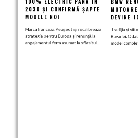
100% ELECTRIC PÂNĂ ÎN
BMW RENU
promisiunea
2030 ȘI CONFIRMĂ ȘAPTE
MOTOARE
de
MODELE NOI
DEVINE 
a
deveni
Marca franceză Peugeot își recalibrează
Tradiția și viit
100%
strategia pentru Europa și renunță la
Bavariei. Odat
electric
angajamentul ferm asumat la sfârșitul...
model complet.
până
în
2030
și
confirmă
șapte
modele
noi