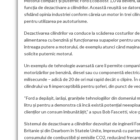
Motorul compact și puternic Ford EcoBoost 1,0 va deveni, la î
funcția de dezactivare a cilindrilor. Această reușită se dato
sfidând opinia industriei conform căreia un motor în trei cili
pentru utilizarea pe autoturisme.
Dezactivarea cilindrilor va conduce la scăderea costurilor de
alimentarea cu benzină și funcționarea supapelor pentru unul 
întreaga putere a motorului, de exemplu atunci când mașina s
solicite puternic motorul.
Un exemplu de tehnologie avansată care îi permite companiei 
motorizărilor pe benzină, diesel sau cu componentă electrică
milisecunde – adică de 20 de ori mai rapid decât o clipire. În 
cilindrului va fi imperceptibilă pentru șoferi, din punct de ve
“Ford a depășit, iarăși, granițele tehnologiilor din domeniul
litru și pentru a demonstra că încă există potențial neexploa
clienților un consum îmbunătățit,” a spus Bob Fascetti, vic
Sistemul de dezactivare a cilindrilor dezvoltat de inginerii
Britanie și din Dearborn în Statele Unite, împreună cu parten
consumului de combustibil și emisiile CO2, reducând frecarea