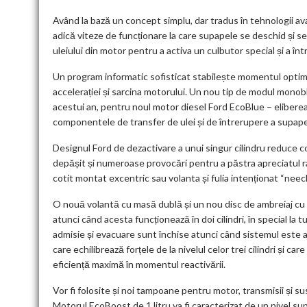
Având la bază un concept simplu, dar tradus în tehnologii ava
adică viteze de funcționare la care supapele se deschid și 
uleiului din motor pentru a activa un culbutor special și a în
Un program informatic sofisticat stabilește momentul optim pen
accelerației și sarcina motorului. Un nou tip de modul monob
acestui an, pentru noul motor diesel Ford EcoBlue – elibereaz
componentele de transfer de ulei și de întrerupere a supape
Designul Ford de dezactivare a unui singur cilindru reduce c
depășit și numeroase provocări pentru a păstra apreciatul ra
cotit montat excentric sau volanta și fulia intenționat “neechi
O nouă volantă cu masă dublă și un nou disc de ambreiaj cu amo
atunci când acesta funcționează în doi cilindri, în special la 
admisie și evacuare sunt închise atunci când sistemul este ac
care echilibrează forțele de la nivelul celor trei cilindri și ca
eficiență maximă în momentul reactivării.
Vor fi folosite și noi tampoane pentru motor, transmisii și su
Motorul EcoBoost de 1 litru va fi caracterizat de un nivel sup