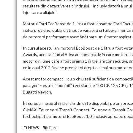
rezultate din dezactivarea cilindrului – inclusiv datorită unui
injectare a aliajului.
Motorul Ford EcoBoost de 1 litru a fost lansat pe Ford Focus,
înaltă presiune, dubla distribuție variabilă și turbo-alimentar
de putere și performanțe asemănătoare unui motor aspirat de
În cursul acestui an, motorul EcoBoost de 1 litru a fost vota
Awards, acesta fiind al 5-lea an consecutiv în care motorul 
motor din lume care a fost premiat, în trei ani consecutivi, d
ce în anul 2012 fusese premiat și drept cel mai bun motor n
Acest motor compact – cu o chiulasă suficient de compactă p
pasageri – este disponibil în versiuni de 100 CP, 125 CP și 
Bugatti Veyron.
În Europa, motorul în trei cilindri este disponibil pe unsp
C‑MAX, Tourneo și Transit Connect, Tourneo și Transit Cour
fost echipat cu motorul EcoBoost 1,0, inclusiv aproape doua 
NEWS
Ford