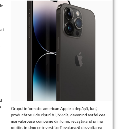
de
uri
r
nd
a
Grupul informatic american Apple a depășit, luni,
producătorul de cipuri AI, Nvidia, devenind astfel cea
mai valoroasă companie din lume, recâștigând prima
poziție, în timp ce investitorii evaluează dezvoltarea