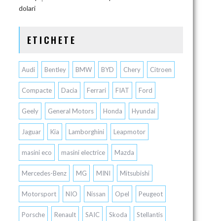
dolari
ETICHETE
Audi
Bentley
BMW
BYD
Chery
Citroen
Compacte
Dacia
Ferrari
FIAT
Ford
Geely
General Motors
Honda
Hyundai
Jaguar
Kia
Lamborghini
Leapmotor
masini eco
masini electrice
Mazda
Mercedes-Benz
MG
MINI
Mitsubishi
Motorsport
NIO
Nissan
Opel
Peugeot
Porsche
Renault
SAIC
Skoda
Stellantis