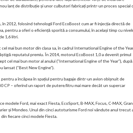
 nou lanț de distribuție și unor culbutori fabricați printr-un proces special 
 în 2012, folosind tehnologii Ford EcoBoost cum ar fi injecția directă de
ea, pentru a oferi o eficiență sporită a consumului, în același timp cu nivel
 1,6 litri.
t cel mai bun motor din clasa sa, în cadrul International Engine of the Yea
câștigă reputatul premiu. În 2014, motorul EcoBoost 1,0 a devenit primul
rept cel mai bun motor al anului (”International Engine of the Year”), după
ou lansat (“Best New Engine”).
entru a încăpea în spațiul pentru bagaje dintr-un avion obișnuit de
140 CP – oferind un raport de putere/litru mai mare decât un supercar
rezece modele Ford, mai exact Fiesta, EcoSport, B-MAX, Focus, C-MAX, Gra
ier și Mondeo. Unul din cinci autoturisme Ford noi vândute anul trecut 
din fiecare cinci modele Fiesta.