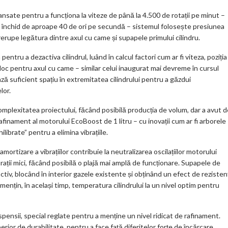
nsate pentru a funcționa la viteze de până la 4.500 de rotații pe minut –
se închid de aproape 40 de ori pe secundă – sistemul folosește presiunea
trerupe legătura dintre axul cu came și supapele primului cilindru.
tru a dezactiva cilindrul, luând în calcul factori cum ar fi viteza, poziția
loc pentru axul cu came – similar celui inaugurat mai devreme în cursul
ă suficient spațiu în extremitatea cilindrului pentru a găzdui
lor.
omplexitatea proiectului, făcând posibilă producția de volum, dar a avut d
finament al motorului EcoBoost de 1 litru – cu inovații cum ar fi arborele
librate” pentru a elimina vibrațiile.
rtizare a vibrațiilor contribuie la neutralizarea oscilațiilor motorului
turații mici, făcând posibilă o plajă mai amplă de funcționare. Supapele de
tiv, blocând în interior gazele existente și obținând un efect de rezisten
re mențin, în același timp, temperatura cilindrului la un nivel optim pentru
spensii, special reglate pentru a menține un nivel ridicat de rafinament.
erior de durabilitate, pentru a face față diferitelor forțe de încărcare