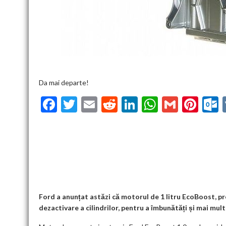
Da mai departe!
F
T
E
R
Li
W
G
Pi
ac
w
m
e
n
h
m
nt
u
e
itt
ai
d
ke
at
ai
er
l
b
er
l
di
dI
s
l
es
o
t
n
A
t
k
o
p
k
p
Ford a anunțat astăzi că motorul de 1 litru EcoBoost, pr
dezactivare a cilindrilor, pentru a îmbunătăți și mai mul