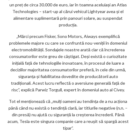
un preț de circa 30.000 de euro, iar în toamna aceluiași an Atlas
Technologies – start-up al cărui vehicul Lightyear avea și el
alimentare suplimentară prin panouri solare, au suspendat
producția.
„Mărci precum Fisker, Sono Motors, Aiways exemplifică
problemele majore cu care se confruntă nou-veniții în domeniul
electromobilității. Sondajele noastre arată clar că încrederea
consumatorilor este greu de câștigat. Deși există o curiozitate
inițială față de tehnologiile inovatoare, în procesul de luare a
deciziilor majoritatea consumatorilor preferă, în cele din urmă,
siguranța și fiabilitatea dovedite de producătorii auto
tradiționali. Acest lucru reflectă o aversiune generală față de
risc”, explică Parwiz Torgull, expert în domeniul auto al Civey.
Tot el menționează că „mulți oameni au tendința de a nu acționa
până când nu există o tendință clară, iar titlurile negative (n.n. –
din presă) nu ajută cu siguranță la creșterea încrederii. Până
acum, Tesla este singura companie care a reușit să spargă acest
tipar”.