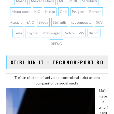
Mazda
Mercedes-Benz
MG
MINI
Mitsubishi
Motorsport
NIO
Nissan
Opel
Peugeot
Porsche
Renault
SAIC
Skoda
Stellantis
subcompacte
SUV
Tesla
Toyota
Volkswagen
Volvo
VW
Xiaomi
XPENG
STIRI DIN IT – TECHNOREPORT.RO
Trei din cinci americani vor un control mai strict asupra
companiilor de social media
Major
itate
a
ameri
canil