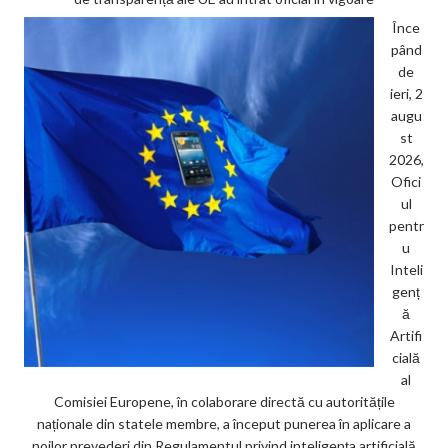
Înce
pând
de
ieri, 2
augu
st
2026,
Ofici
ul
pentr
u
Inteli
genț
ă
Artifi
cială
al
Comisiei Europene, în colaborare directă cu autoritățile
naționale din statele membre, a început punerea în aplicare a
noilor prevederi din Regulamentul privind inteligența artificială