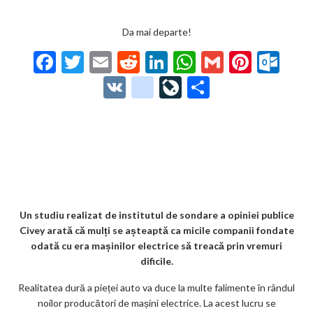
Da mai departe!
F
T
E
R
Li
W
G
Pi
O
ac
w
m
e
n
h
m
nt
ut
V
g
Li
P
e
itt
ai
d
ke
at
ai
er
lo
K
o
ve
ar
b
er
l
di
dI
s
l
es
o
o
Jo
ta
o
t
n
A
t
k.
gl
ur
je
o
p
co
e_
n
az
k
p
m
b
al
ă
o
Un studiu realizat de institutul de sondare a opiniei publice
Civey arată că mulți se așteaptă ca micile companii fondate
o
odată cu era mașinilor electrice să treacă prin vremuri
k
dificile.
m
Realitatea dură a pieței auto va duce la multe falimente în rândul
noilor producători de mașini electrice. La acest lucru se
ar