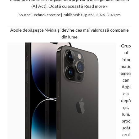
(AI Act). Odată cu această
Read more »
Source:
TechnoReport.ro
|
Published:
august 3, 2026 - 2:43 pm
Apple depășește Nvidia și devine cea mai valoroasă companie
din lume
Grup
ul
infor
matic
ameri
can
Appl
e a
depă
șit,
luni,
prod
ucăt
orul