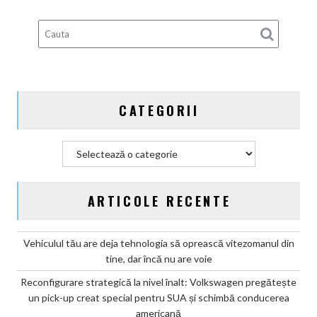
occidentali
pierd
teren
în
fața
ofensivei
CATEGORII
din
China
Categorii
ARTICOLE RECENTE
Vehiculul tău are deja tehnologia să oprească vitezomanul din
tine, dar încă nu are voie
Reconfigurare strategică la nivel înalt: Volkswagen pregătește
un pick-up creat special pentru SUA și schimbă conducerea
americană