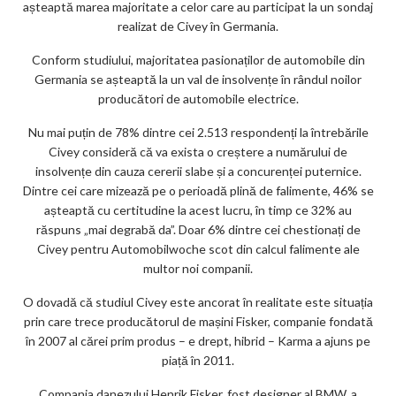
așteaptă marea majoritate a celor care au participat la un sondaj
ks
realizat de Civey în Germania.
Conform studiului, majoritatea pasionaților de automobile din
Germania se așteaptă la un val de insolvențe în rândul noilor
producători de automobile electrice.
Nu mai puțin de 78% dintre cei 2.513 respondenți la întrebările
Civey consideră că va exista o creștere a numărului de
insolvențe din cauza cererii slabe și a concurenței puternice.
Dintre cei care mizează pe o perioadă plină de falimente, 46% se
așteaptă cu certitudine la acest lucru, în timp ce 32% au
răspuns „mai degrabă da”. Doar 6% dintre cei chestionați de
Civey pentru Automobilwoche scot din calcul falimente ale
multor noi companii.
O dovadă că studiul Civey este ancorat în realitate este situația
prin care trece producătorul de mașini Fisker, companie fondată
în 2007 al cărei prim produs – e drept, hibrid – Karma a ajuns pe
piață în 2011.
Compania danezului Henrik Fisker, fost designer al BMW, a