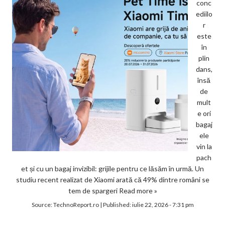
conc
ediilo
r
este
în
plin
dans,
însă
de
mult
e ori
bagaj
ele
vin la
pach
et și cu un bagaj invizibil: grijile pentru ce lăsăm în urmă. Un
studiu recent realizat de Xiaomi arată că 49% dintre români se
tem de spargeri
Read more »
Source:
TechnoReport.ro
|
Published:
iulie 22, 2026 - 7:31 pm