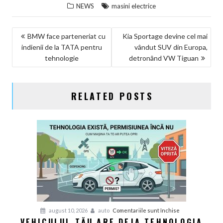
NEWS
masini electrice
NAVIGARE
BMW face parteneriat cu
Kia Sportage devine cel mai
indienii de la TATA pentru
vândut SUV din Europa,
ÎN
tehnologie
detronând VW Tiguan
ARTICOLE
RELATED POSTS
pentru
august 10, 2026
auto
Comentariile sunt închise
VEHICULUL TĂU ARE DEJA TEHNOLOGIA
Vehiculul