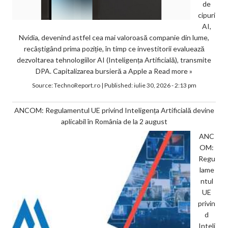
de
cipuri
AI,
Nvidia, devenind astfel cea mai valoroasă companie din lume,
recâștigând prima poziție, în timp ce investitorii evaluează
dezvoltarea tehnologiilor AI (Inteligența Artificială), transmite
DPA. Capitalizarea bursieră a Apple a
Read more »
Source:
TechnoReport.ro
|
Published:
iulie 30, 2026 - 2:13 pm
ANCOM: Regulamentul UE privind Inteligența Artificială devine
aplicabil în România de la 2 august
ANC
OM:
Regu
lame
ntul
UE
privin
d
Inteli