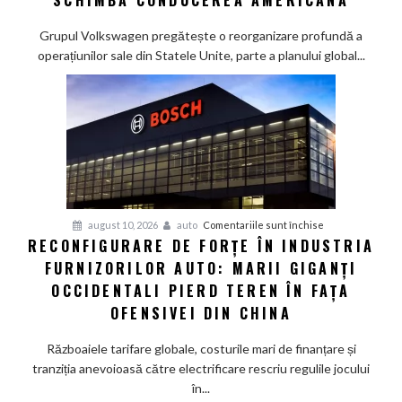
SCHIMBĂ CONDUCEREA AMERICANĂ
înalt:
Volkswagen
Grupul Volkswagen pregătește o reorganizare profundă a
pregătește
operațiunilor sale din Statele Unite, parte a planului global...
un
pick-
up
creat
special
pentru
SUA
și
pentru
august 10, 2026
auto
Comentariile sunt închise
schimbă
RECONFIGURARE DE FORȚE ÎN INDUSTRIA
Reconfigurare
conducerea
FURNIZORILOR AUTO: MARII GIGANȚI
de
americană
forțe
OCCIDENTALI PIERD TEREN ÎN FAȚA
în
OFENSIVEI DIN CHINA
industria
furnizorilor
Războaiele tarifare globale, costurile mari de finanțare și
auto:
tranziția anevoioasă către electrificare rescriu regulile jocului
Marii
în...
giganți