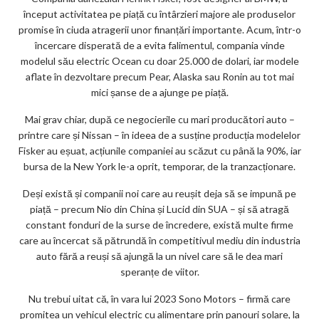
început activitatea pe piață cu întârzieri majore ale produselor
promise în ciuda atragerii unor finanțări importante. Acum, într-o
încercare disperată de a evita falimentul, compania vinde
modelul său electric Ocean cu doar 25.000 de dolari, iar modele
aflate în dezvoltare precum Pear, Alaska sau Ronin au tot mai
mici șanse de a ajunge pe piață.
Mai grav chiar, după ce negocierile cu mari producători auto –
printre care și Nissan – în ideea de a susține producția modelelor
Fisker au eșuat, acțiunile companiei au scăzut cu până la 90%, iar
bursa de la New York le-a oprit, temporar, de la tranzacționare.
Deși există și companii noi care au reușit deja să se impună pe
piață – precum Nio din China și Lucid din SUA – și să atragă
constant fonduri de la surse de încredere, există multe firme
care au încercat să pătrundă în competitivul mediu din industria
auto fără a reuși să ajungă la un nivel care să le dea mari
speranțe de viitor.
Nu trebui uitat că, în vara lui 2023 Sono Motors – firmă care
promitea un vehicul electric cu alimentare prin panouri solare, la