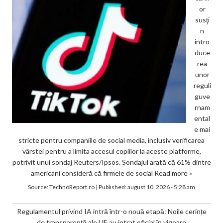
or
susţi
n
intro
duce
rea
unor
reguli
guve
rnam
ental
e mai
stricte pentru companiile de social media, inclusiv verificarea
vârstei pentru a limita accesul copiilor la aceste platforme,
potrivit unui sondaj Reuters/Ipsos. Sondajul arată că 61% dintre
americani consideră că firmele de social
Read more »
Source:
TechnoReport.ro
|
Published:
august 10, 2026 - 5:28 am
Regulamentul privind IA intră într-o nouă etapă: Noile cerințe
de transparență ale UE au intrat oficial în vigoare