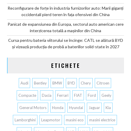
Reconfigurare de forțe în industria furnizorilor auto: Marii giganți
occidentali pierd teren în fața ofensivei din China
Panicat de expansiunea din Europa, sectorul auto american cere
interzicerea totală a mașinilor din China
Cursa pentru bateria viitorului se încinge: CATL se alătură BYD
și vizează producția de probă a bateriilor solid-state în 2027
ETICHETE
Audi
Bentley
BMW
BYD
Chery
Citroen
Compacte
Dacia
Ferrari
FIAT
Ford
Geely
General Motors
Honda
Hyundai
Jaguar
Kia
Lamborghini
Leapmotor
masini eco
masini electrice