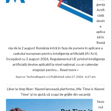
gența
Artifi
cială
devin
e
aplica
bil în
Româ
nia de la 2 august România intră în faza de punere în aplicare a
cadrului european pentru inteligența artificială (AI Act).
Începând cu 2 august 2026, Regulamentul UE privind inteligența
artificială devine aplicabil la nivel național, cu un calendar
etapizat pentru…
Read more »
Source:
TechnoReport.ro
|
Published:
iulie 27, 2026 - 6:27 am
Liber la timp liber: Xiaomi lansează platforma „Me Time is Xiaomi
Time” și te ajută să scapi de grijile din vacanță
Sezo
nul