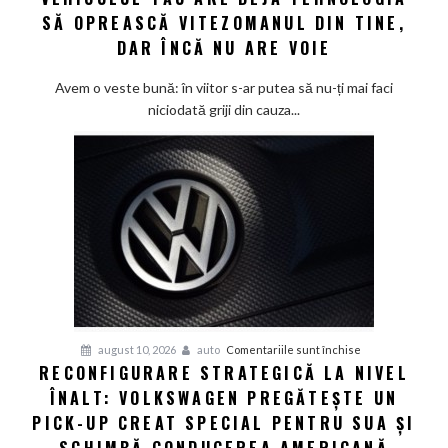
SĂ OPREASCĂ VITEZOMANUL DIN TINE,
tău
are
DAR ÎNCĂ NU ARE VOIE
deja
tehnologia
Avem o veste bună: în viitor s-ar putea să nu-ți mai faci
să
niciodată griji din cauza...
oprească
vitezomanul
din
tine,
dar
încă
nu
are
voie
pentru
august 10, 2026
auto
Comentariile sunt închise
RECONFIGURARE STRATEGICĂ LA NIVEL
Reconfigurare
ÎNALT: VOLKSWAGEN PREGĂTEȘTE UN
strategică
la
PICK-UP CREAT SPECIAL PENTRU SUA ȘI
nivel