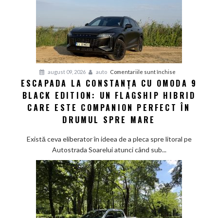
dintre
ADN-
ul
de
hot-
hatch
pentru
august 09, 2026
auto
Comentariile sunt închise
și
ESCAPADA LA CONSTANȚA CU OMODA 9
Escapada
sustenabilitatea
BLACK EDITION: UN FLAGSHIP HIBRID
la
viitorului
Constanța
CARE ESTE COMPANION PERFECT ÎN
cu
DRUMUL SPRE MARE
Omoda
9
Există ceva eliberator în ideea de a pleca spre litoral pe
Black
Autostrada Soarelui atunci când sub...
Edition:
Un
flagship
hibrid
care
este