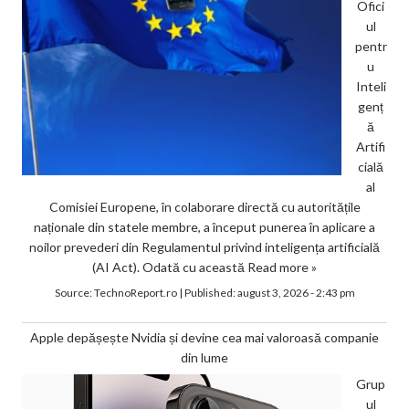
Ofici
ul
pentr
u
Inteli
genț
ă
Artifi
cială
al
Comisiei Europene, în colaborare directă cu autoritățile
naționale din statele membre, a început punerea în aplicare a
noilor prevederi din Regulamentul privind inteligența artificială
(AI Act). Odată cu această
Read more »
Source:
TechnoReport.ro
|
Published:
august 3, 2026 - 2:43 pm
Apple depășește Nvidia și devine cea mai valoroasă companie
din lume
Grup
ul