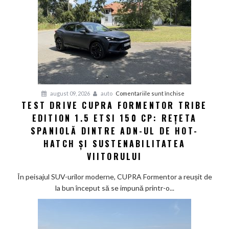
pentru
august 09, 2026
auto
Comentariile sunt închise
TEST DRIVE CUPRA FORMENTOR TRIBE
Test
EDITION 1.5 ETSI 150 CP: REȚETA
Drive
CUPRA
SPANIOLĂ DINTRE ADN-UL DE HOT-
Formentor
HATCH ȘI SUSTENABILITATEA
Tribe
VIITORULUI
Edition
1.5
În peisajul SUV-urilor moderne, CUPRA Formentor a reușit de
eTSI
la bun început să se impună printr-o...
150
CP:
Rețeta
spaniolă