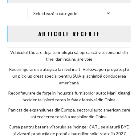
asfalt
Categorii
ARTICOLE RECENTE
Vehiculul tău are deja tehnologia să oprească vitezomanul din
tine, dar încă nu are voie
Reconfigurare strategică la nivel înalt: Volkswagen pregătește
un pick-up creat special pentru SUA și schimbă conducerea
americană
Reconfigurare de forțe în industria furnizorilor auto: Marii giganți
occidentali pierd teren în fața ofensivei din China
Panicat de expansiunea din Europa, sectorul auto american cere
interzicerea totală a mașinilor din China
Cursa pentru bateria viitorului se încinge: CATL se alătură BYD
și vizează producția de probă a bateriilor solid-state în 2027