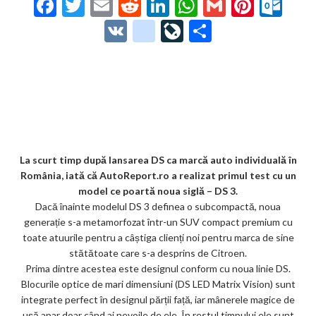
F
T
E
R
Li
W
G
Pi
O
ac
w
m
e
n
h
m
nt
ut
V
g
Li
P
e
itt
ai
d
ke
at
ai
er
lo
K
o
ve
ar
b
er
l
di
dI
s
l
es
o
o
Jo
ta
o
t
n
A
t
k.
gl
ur
je
o
p
co
e_
n
az
k
p
m
b
al
ă
o
La scurt timp după lansarea DS ca marcă auto individuală în
România, iată că AutoReport.ro a realizat primul test cu un
o
model ce poartă noua siglă – DS 3.
k
Dacă înainte modelul DS 3 definea o subcompactă, noua
generație s-a metamorfozat într-un SUV compact premium cu
m
toate atuurile pentru a câștiga clienți noi pentru marca de sine
ar
stătătoate care s-a desprins de Citroen.
Prima dintre acestea este designul conform cu noua linie DS.
ks
Blocurile optice de mari dimensiuni (DS LED Matrix Vision) sunt
integrate perfect în designul părții față, iar mânerele magice de
ușă apar doar când ai nevoile de ele. În restul timpului ele sunt