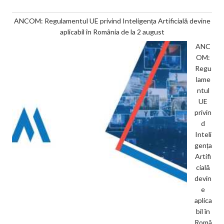
ANCOM: Regulamentul UE privind Inteligența Artificială devine
aplicabil în România de la 2 august
ANC
OM:
Regu
lame
ntul
UE
privin
d
Inteli
gența
Artifi
cială
devin
e
aplica
bil în
Româ