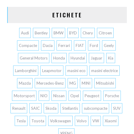
ETICHETE
Audi
Bentley
BMW
BYD
Chery
Citroen
Compacte
Dacia
Ferrari
FIAT
Ford
Geely
General Motors
Honda
Hyundai
Jaguar
Kia
Lamborghini
Leapmotor
masini eco
masini electrice
Mazda
Mercedes-Benz
MG
MINI
Mitsubishi
Motorsport
NIO
Nissan
Opel
Peugeot
Porsche
Renault
SAIC
Skoda
Stellantis
subcompacte
SUV
Tesla
Toyota
Volkswagen
Volvo
VW
Xiaomi
XPENG