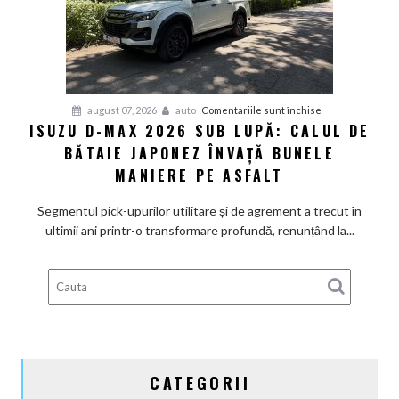
companion
perfect
în
drumul
spre
mare
pentru
august 07, 2026
auto
Comentariile sunt închise
ISUZU D-MAX 2026 SUB LUPĂ: CALUL DE
Isuzu
BĂTAIE JAPONEZ ÎNVAȚĂ BUNELE
D-
Max
MANIERE PE ASFALT
2026
sub
Segmentul pick-upurilor utilitare și de agrement a trecut în
lupă:
ultimii ani printr-o transformare profundă, renunțând la...
Calul
de
bătaie
japonez
învață
bunele
maniere
CATEGORII
pe