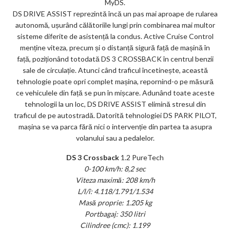
MyDS.
DS DRIVE ASSIST reprezintă încă un pas mai aproape de rularea
autonomă, ușurând călătoriile lungi prin combinarea mai multor
sisteme diferite de asistență la condus. Active Cruise Control
menține viteza, precum și o distanță sigură față de mașină în
față, poziționând totodată DS 3 CROSSBACK în centrul benzii
sale de circulație. Atunci când traficul încetinește, această
tehnologie poate opri complet mașina, repornind-o pe măsură
ce vehiculele din față se pun în mișcare. Adunând toate aceste
tehnologii la un loc, DS DRIVE ASSIST elimină stresul din
traficul de pe autostradă. Datorită tehnologiei DS PARK PILOT,
mașina se va parca fără nici o intervenție din partea ta asupra
volanului sau a pedalelor.
DS 3 Crossback
1.2 PureTech
0-100 km/h: 8,2 sec
Viteza maximă: 208 km/h
L/l/î: 4.118/1.791/1.534
Masă proprie: 1.205 kg
Portbagaj: 350 litri
Cilindree (cmc): 1.199