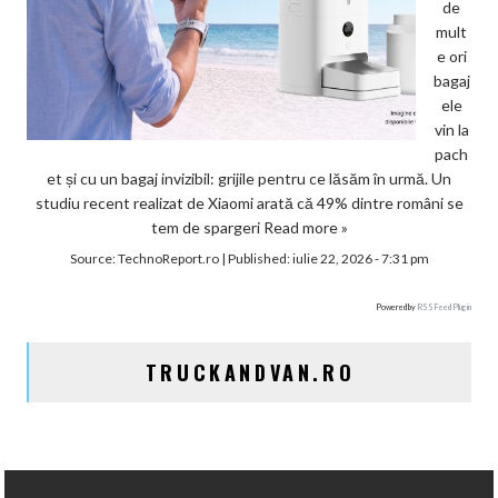
de
mult
e ori
bagaj
ele
vin la
pach
et și cu un bagaj invizibil: grijile pentru ce lăsăm în urmă. Un
studiu recent realizat de Xiaomi arată că 49% dintre români se
tem de spargeri
Read more »
Source:
TechnoReport.ro
|
Published:
iulie 22, 2026 - 7:31 pm
Powered by
RSS Feed Plugin
TRUCKANDVAN.RO