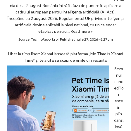
nia de la 2 august România intră în faza de punere în aplicare a
cadrului european pentru inteligența artificială (AI Act).
Începând cu 2 august 2026, Regulamentul UE privind inteligența
artificială devine aplicabil la nivel național, cu un calendar
etapizat pentru…
Read more »
Source:
TechnoReport.ro
|
Published:
iulie 27, 2026 - 6:27 am
Liber la timp liber: Xiaomi lansează platforma „Me Time is Xiaomi
Time” și te ajută să scapi de grijile din vacanță
Sezo
nul
conc
ediilo
r
este
în
plin
dans,
însă