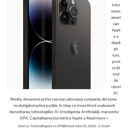
infor
matic
ameri
can
Appl
e a
depă
șit,
luni,
prod
ucăt
orul
de
cipuri
AI,
Nvidia, devenind astfel cea mai valoroasă companie din lume,
recâștigând prima poziție, în timp ce investitorii evaluează
dezvoltarea tehnologiilor AI (Inteligența Artificială), transmite
DPA. Capitalizarea bursieră a Apple a
Read more »
Source:
TechnoReport.ro
|
Published:
iulie 30, 2026 - 2:13 pm