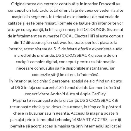
Originalitatea din exterior continuă și în interior. Francezii au
conceput un habitaclu total diferit față de ceea ce vedem la alte
mașini din segment. Interiorul este dominat de materialede
calitate și este bine finisat. Formele de fagure din interior te vor
atrage cu siguranță, la fel ca și conceptul DS LOUNGE. Sistemul
de infotainment se numește FOCAL Electra HiFi și este compus
din 12 difuzoare și un subwoofer, toate perfect plasate la
interior, acest sistem de 515 de Watti oferă o experiență audio
incredibil de profundă. DS 3 CROSSBACK dispune de un
cockpit complet digital, conceput pentru ca informațiile
necesare condusului să fie disponibile instantaneu, iar
comenzile să-ți fie direct la îndemână.
În interior au loc chiar 5 persoane, spațiul de aici fiind un alt atu
al DS 3 în fața concurenței. Sistemul de infotainment oferă și
conectivitate Android Auto și Apple CarPlay.
Mașina te recunoaște de la distanță. DS 3 CROSSBACK îți
recunoaște cheia și se descuie automat, în timp ce îți păstrezi
cheile în buzunar sau în geantă. Accesul la mașină poate fi
partajat prin intermediul tehnologiei SMART ACCESS, care îți
permite să acorzi acces la mașina ta prin intermediul aplicației