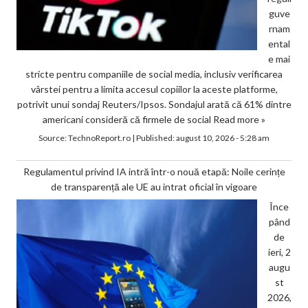
guve
rnam
ental
e mai
stricte pentru companiile de social media, inclusiv verificarea
vârstei pentru a limita accesul copiilor la aceste platforme,
potrivit unui sondaj Reuters/Ipsos. Sondajul arată că 61% dintre
americani consideră că firmele de social
Read more »
Source:
TechnoReport.ro
|
Published:
august 10, 2026 - 5:28 am
Regulamentul privind IA intră într-o nouă etapă: Noile cerințe
de transparență ale UE au intrat oficial în vigoare
Înce
pând
de
ieri, 2
augu
st
2026,