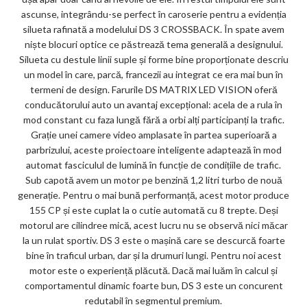
ascunse, integrându-se perfect în caroserie pentru a evidenția
silueta rafinată a modelului DS 3 CROSSBACK. În spate avem
niște blocuri optice ce păstrează tema generală a designului.
Silueta cu destule linii suple și forme bine proporționate descriu
un model în care, parcă, francezii au integrat ce era mai bun în
termeni de design. Farurile DS MATRIX LED VISION oferă
conducătorului auto un avantaj excepțional: acela de a rula în
mod constant cu faza lungă fără a orbi alți participanți la trafic.
Grație unei camere video amplasate în partea superioară a
parbrizului, aceste proiectoare inteligente adaptează în mod
automat fasciculul de lumină în funcție de condițiile de trafic.
Sub capotă avem un motor pe benzină 1,2 litri turbo de nouă
generație. Pentru o mai bună performanță, acest motor produce
155 CP și este cuplat la o cutie automată cu 8 trepte. Deși
motorul are cilindree mică, acest lucru nu se observă nici măcar
la un rulat sportiv. DS 3 este o mașină care se descurcă foarte
bine în traficul urban, dar și la drumuri lungi. Pentru noi acest
motor este o experiență plăcută. Dacă mai luăm în calcul și
comportamentul dinamic foarte bun, DS 3 este un concurent
redutabil în segmentul premium.