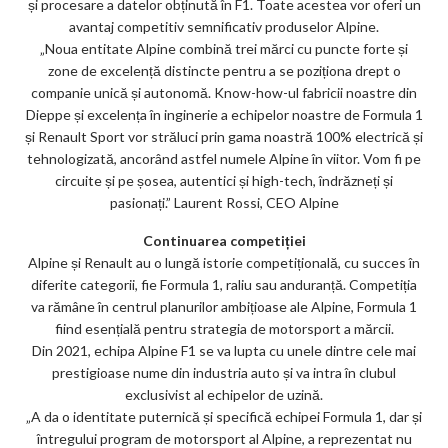
și procesare a datelor obținută în F1. Toate acestea vor oferi un
avantaj competitiv semnificativ produselor Alpine.
„Noua entitate Alpine combină trei mărci cu puncte forte și
zone de excelență distincte pentru a se poziționa drept o
companie unică și autonomă. Know-how-ul fabricii noastre din
Dieppe și excelența în inginerie a echipelor noastre de Formula 1
și Renault Sport vor străluci prin gama noastră 100% electrică și
tehnologizată, ancorând astfel numele Alpine în viitor. Vom fi pe
circuite și pe șosea, autentici și high-tech, îndrăzneți și
pasionați.” Laurent Rossi, CEO Alpine
Continuarea competiției
Alpine și Renault au o lungă istorie competițională, cu succes în
diferite categorii, fie Formula 1, raliu sau anduranță. Competiția
va rămâne în centrul planurilor ambițioase ale Alpine, Formula 1
fiind esențială pentru strategia de motorsport a mărcii.
Din 2021, echipa Alpine F1 se va lupta cu unele dintre cele mai
prestigioase nume din industria auto și va intra în clubul
exclusivist al echipelor de uzină.
„A da o identitate puternică și specifică echipei Formula 1, dar și
întregului program de motorsport al Alpine, a reprezentat nu