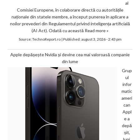
al
Comisiei Europene, în colaborare directă cu autoritățile
naționale din statele membre, a început punerea în aplicare a
noilor prevederi din Regulamentul privind inteligența artificială
(AI Act). Odată cu această
Read more »
Source:
TechnoReport.ro
|
Published:
august 3, 2026 - 2:43 pm
Apple depășește Nvidia și devine cea mai valoroasă companie
din lume
Grup
ul
infor
matic
ameri
can
Appl
e a
depă
șit,
luni,