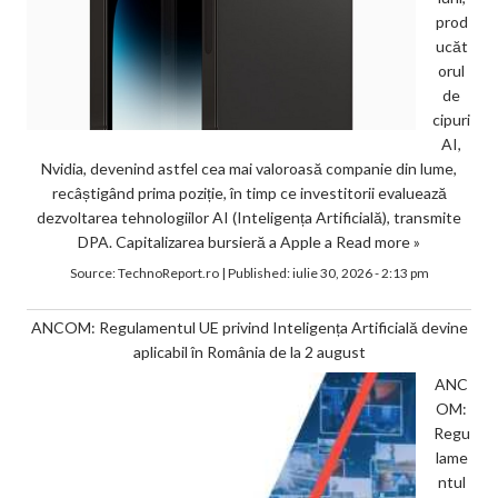
prod
ucăt
orul
de
cipuri
AI,
Nvidia, devenind astfel cea mai valoroasă companie din lume,
recâștigând prima poziție, în timp ce investitorii evaluează
dezvoltarea tehnologiilor AI (Inteligența Artificială), transmite
DPA. Capitalizarea bursieră a Apple a
Read more »
Source:
TechnoReport.ro
|
Published:
iulie 30, 2026 - 2:13 pm
ANCOM: Regulamentul UE privind Inteligența Artificială devine
aplicabil în România de la 2 august
ANC
OM:
Regu
lame
ntul