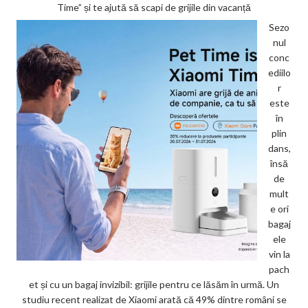
Time” și te ajută să scapi de grijile din vacanță
Sezo
nul
conc
ediilo
r
este
în
plin
dans,
însă
de
mult
e ori
bagaj
ele
vin la
pach
et și cu un bagaj invizibil: grijile pentru ce lăsăm în urmă. Un
studiu recent realizat de Xiaomi arată că 49% dintre români se