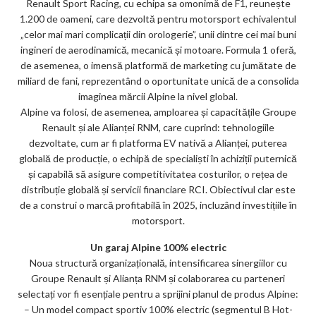
Renault Sport Racing, cu echipa sa omonimă de F1, reunește
1.200 de oameni, care dezvoltă pentru motorsport echivalentul
„celor mai mari complicații din orologerie”, unii dintre cei mai buni
ingineri de aerodinamică, mecanică și motoare. Formula 1 oferă,
de asemenea, o imensă platformă de marketing cu jumătate de
miliard de fani, reprezentând o oportunitate unică de a consolida
imaginea mărcii Alpine la nivel global.
Alpine va folosi, de asemenea, amploarea și capacitățile Groupe
Renault și ale Alianței RNM, care cuprind: tehnologiile
dezvoltate, cum ar fi platforma EV nativă a Alianței, puterea
globală de producție, o echipă de specialiști în achiziții puternică
și capabilă să asigure competitivitatea costurilor, o rețea de
distribuție globală și servicii financiare RCI. Obiectivul clar este
de a construi o marcă profitabilă în 2025, incluzând investițiile în
motorsport.
Un garaj Alpine 100% electric
Noua structură organizațională, intensificarea sinergiilor cu
Groupe Renault și Alianța RNM și colaborarea cu parteneri
selectați vor fi esențiale pentru a sprijini planul de produs Alpine:
– Un model compact sportiv 100% electric (segmentul B Hot-