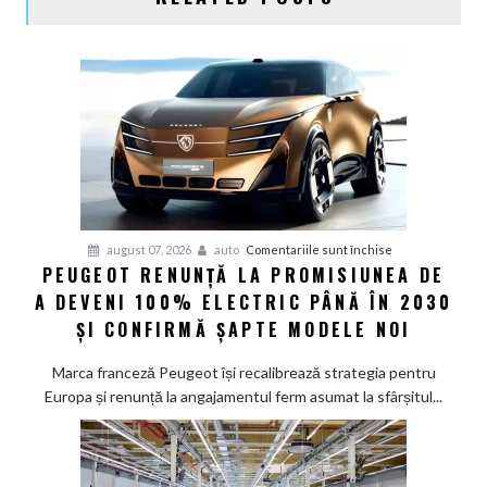
pentru
august 07, 2026
auto
Comentariile sunt închise
PEUGEOT RENUNȚĂ LA PROMISIUNEA DE
Peugeot
A DEVENI 100% ELECTRIC PÂNĂ ÎN 2030
renunță
la
ȘI CONFIRMĂ ȘAPTE MODELE NOI
promisiunea
de
Marca franceză Peugeot își recalibrează strategia pentru
a
Europa și renunță la angajamentul ferm asumat la sfârșitul...
deveni
100%
electric