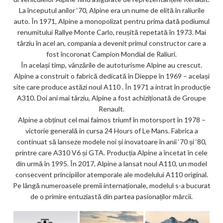
La începutul anilor ‘70, Alpine era un nume de elită în raliurile
auto. În 1971, Alpine a monopolizat pentru prima dată podiumul
renumitului Rallye Monte Carlo, reușită repetată în 1973. Mai
târziu în acel an, compania a devenit primul constructor care a
fost încoronat Campion Mondial de Raliuri.
În același timp, vânzările de autoturisme Alpine au crescut.
Alpine a construit o fabrică dedicată în Dieppe în 1969 – același
site care produce astăzi noul A110 . În 1971 a intrat în producție
A310. Doi ani mai târziu, Alpine a fost achiziționată de Groupe
Renault.
Alpine a obținut cel mai faimos triumf în motorsport în 1978 –
victorie generală in cursa 24 Hours of Le Mans. Fabrica a
continuat să lanseze modele noi și inovatoare în anii ‘70 și ‘80,
printre care A310 V6 și GTA. Producția Alpine a încetat în cele
din urmă în 1995. În 2017, Alpine a lansat noul A110, un model
consecvent principiilor atemporale ale modelului A110 original.
Pe lângă numeroasele premii internaționale, modelul s-a bucurat
de o primire entuziastă din partea pasionaților mărcii.