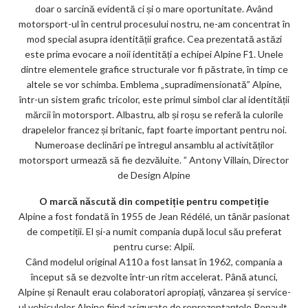
doar o sarcină evidentă ci și o mare oportunitate. Având
motorsport-ul în centrul procesului nostru, ne-am concentrat în
mod special asupra identității grafice. Cea prezentată astăzi
este prima evocare a noii identități a echipei Alpine F1. Unele
dintre elementele grafice structurale vor fi păstrate, în timp ce
altele se vor schimba. Emblema „supradimensionată” Alpine,
într-un sistem grafic tricolor, este primul simbol clar al identității
mărcii în motorsport. Albastru, alb și roșu se referă la culorile
drapelelor francez și britanic, fapt foarte important pentru noi.
Numeroase declinări pe întregul ansamblu al activităților
motorsport urmează să fie dezvăluite. ” Antony Villain, Director
de Design Alpine
O marcă născută din competiție pentru competiție
Alpine a fost fondată în 1955 de Jean Rédélé, un tânăr pasionat
de competiții. El și-a numit compania după locul său preferat
pentru curse: Alpii.
Când modelul original A110 a fost lansat în 1962, compania a
început să se dezvolte într-un ritm accelerat. Până atunci,
Alpine și Renault erau colaboratori apropiați, vânzarea și service-
ul vehiculelor Alpine fiind asigurate de reprezentanțele Renault.