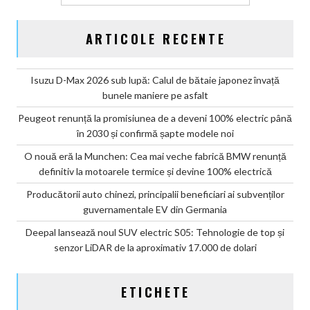
ARTICOLE RECENTE
Isuzu D-Max 2026 sub lupă: Calul de bătaie japonez învață
bunele maniere pe asfalt
Peugeot renunță la promisiunea de a deveni 100% electric până
în 2030 și confirmă șapte modele noi
O nouă eră la Munchen: Cea mai veche fabrică BMW renunță
definitiv la motoarele termice și devine 100% electrică
Producătorii auto chinezi, principalii beneficiari ai subvenților
guvernamentale EV din Germania
Deepal lansează noul SUV electric S05: Tehnologie de top și
senzor LiDAR de la aproximativ 17.000 de dolari
ETICHETE