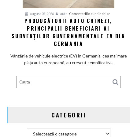
termice
și
pentru
august 07, 2026
auto
Comentariile sunt închise
devine
PRODUCĂTORII AUTO CHINEZI,
Producătorii
100%
PRINCIPALII BENEFICIARI AI
auto
electrică
chinezi,
SUBVENȚILOR GUVERNAMENTALE EV DIN
principalii
GERMANIA
beneficiari
ai
Vânzările de vehicule electrice (EV) în Germania, cea mai mare
subvenților
piața auto europeană, au crescut semnificativ...
guvernamentale
EV
din
Germania
CATEGORII
Categorii