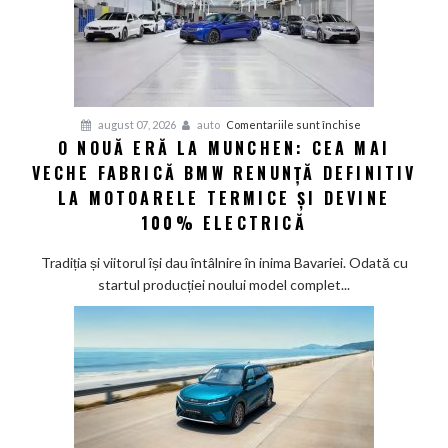
până
în
2030
și
confirmă
șapte
pentru
august 07, 2026
auto
Comentariile sunt închise
modele
O NOUĂ ERĂ LA MUNCHEN: CEA MAI
O
noi
VECHE FABRICĂ BMW RENUNȚĂ DEFINITIV
nouă
eră
LA MOTOARELE TERMICE ȘI DEVINE
la
100% ELECTRICĂ
Munchen:
Cea
Tradiția și viitorul își dau întâlnire în inima Bavariei. Odată cu
mai
startul producției noului model complet...
veche
fabrică
BMW
renunță
definitiv
la
motoarele