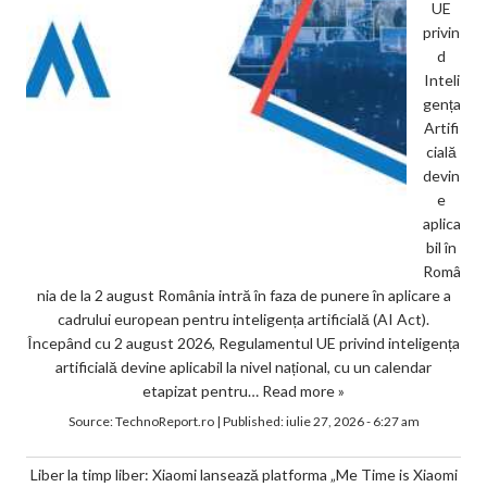
UE
privin
d
Inteli
gența
Artifi
cială
devin
e
aplica
bil în
Româ
nia de la 2 august România intră în faza de punere în aplicare a
cadrului european pentru inteligența artificială (AI Act).
Începând cu 2 august 2026, Regulamentul UE privind inteligența
artificială devine aplicabil la nivel național, cu un calendar
etapizat pentru…
Read more »
Source:
TechnoReport.ro
|
Published:
iulie 27, 2026 - 6:27 am
Liber la timp liber: Xiaomi lansează platforma „Me Time is Xiaomi