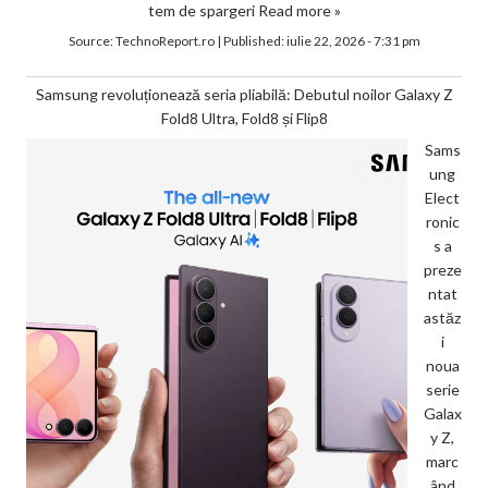
tem de spargeri
Read more »
Source:
TechnoReport.ro
|
Published:
iulie 22, 2026 - 7:31 pm
Samsung revoluționează seria pliabilă: Debutul noilor Galaxy Z
Fold8 Ultra, Fold8 și Flip8
Sams
ung
Elect
ronic
s a
preze
ntat
astăz
i
noua
serie
Galax
y Z,
marc
ând