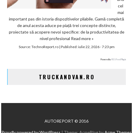
cel
mai
important pas din istoria dispozitivelor pliabile. Gamă completă
de anul acesta aduce pe piață trei concepte distincte,
proiectate să acopere nevoi specifice: de la productivitatea de
nivel profesional
Read more »
Source:
TechnoReport.ro
|
Published:
iulie 22, 2026 - 7:23 pm
Powered by
RSS Feed Plugin
TRUCKANDVAN.RO
AUTOREPORT © 2016
Proudly powered by WordPress
|
Theme: AcmeBlog by
Acme Themes