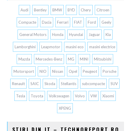
Audi
Bentley
BMW
BYD
Chery
Citroen
Compacte
Dacia
Ferrari
FIAT
Ford
Geely
General Motors
Honda
Hyundai
Jaguar
Kia
Lamborghini
Leapmotor
masini eco
masini electrice
Mazda
Mercedes-Benz
MG
MINI
Mitsubishi
Motorsport
NIO
Nissan
Opel
Peugeot
Porsche
Renault
SAIC
Skoda
Stellantis
subcompacte
SUV
Tesla
Toyota
Volkswagen
Volvo
VW
Xiaomi
XPENG
STIRI DIN IT – TECHNOREPORT.RO