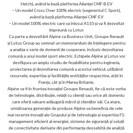
Hatch), având la bază platforma Alianței CMF-B EV
– Un model Cross Over 100% electric (segmentul C Sport),
având la bază platforma Alianței CMF-EV
– Un model 100% electric care va înlocui A110 și va fi dezvoltat
împreună cu Lotus
Ca parte a dezvoltării Alpine ca Business Unit, Groupe Renault
și Lotus Group au semnat un memorandum de înțelegere pentru
a analiza o serie de domenii de cooperare, inclusiv dezvoltarea
comună a unui model sport electric. Echipele Alpine și Lotus vor
desfășura un amplu studiu de fezabilitate pentru ingineria,
proiectarea și dezvoltarea comună a acestui vehicul, utilizând
resursele, expertiza și facilitățile entităților respective, atât în
Franța, cât și în Marea Britanie.
Alpine va fi în fruntea inovației Groupe Renault, fie că este vorba
de tehnologie, distribuție, relații cu clienții sau orice alt domeniu
care oferă valoare adăugată mărcii și clienților săi. Ca atare,
următoarea generație de produse Alpine va beneficia de cele
mai recente inovații ale Grupului și de tehnologia și expertiza F1:
management eficient al energiei, sisteme de siguranță și soluții
de conectivitate derivate din performanța deosebită de analiză