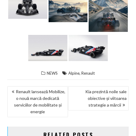
,
NEWS
Alpine
Renault
NAVIGARE
Renault lansează Mobilize,
Kia prezintă noile sale
o nouă marcă dedicată
obiective și viitoarea
ÎN
serviciilor de mobilitate și
strategie a mărcii
ARTICOLE
energie
RELATED POSTS