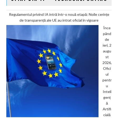
Regulamentul privind IA intră într-o nouă etapă: Noile cerințe
de transparență ale UE au intrat oficial în vigoare
Înce
pând
de
ieri, 2
augu
st
2026,
Ofici
ul
pentr
u
Inteli
genț
ă
Artifi
cială