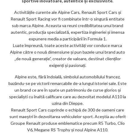
sportive inovatoare, autentice și exclusiviste.
k
Activitățile curente ale Alpine Cars, Renault Sport Cars și
m
Renault Sport Racing vor fi combinate într-o singură entitate
sub marca Alpine. Aceasta va reuni credibilitatea unui brand
ar
autentic, producția specializată, expertiza ingineriei și imensa
ks
expunere media a participării în Formula 1.
Luate împreună, toate aceste activități vor conduce marca
Alpine către o nouă dimensiune și pun bazele unui brand auto
„de nouă generație”, creator de valoare, destinat clienților
exigenți și pasionați.
Alpine este, fără îndoială, simbolul automobilului francez,
bazându-se pe victorii remarcabile de-a lungul istoriei sale. Este
un brand ce are în spate un patrimoniu de curse glorios și
specialiști cu înaltă calificare care au dezvoltat modelul A110 la
uzina din Dieppe.
Renault Sport Cars cuprinde o echipă de 300 de oameni care
sunt maeștri în dezvoltarea vehiculelor sport. Aceștia au oferit
Groupe Renault produse emblematice precum R5 Turbo, Clio
V6, Megane RS Trophy și noul Alpine A110.