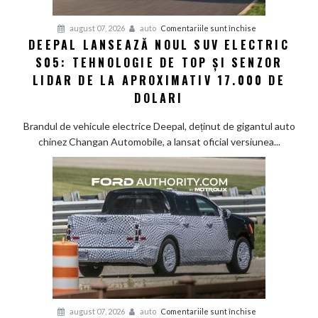
pentru
august 07, 2026
auto
Comentariile sunt închise
DEEPAL LANSEAZĂ NOUL SUV ELECTRIC
Deepal
S05: TEHNOLOGIE DE TOP ȘI SENZOR
lansează
noul
LIDAR DE LA APROXIMATIV 17.000 DE
SUV
DOLARI
electric
S05:
Brandul de vehicule electrice Deepal, deținut de gigantul auto
Tehnologie
chinez Changan Automobile, a lansat oficial versiunea...
de
top
și
senzor
LiDAR
de
la
aproximativ
17.000
de
dolari
pentru
august 07, 2026
auto
Comentariile sunt închise