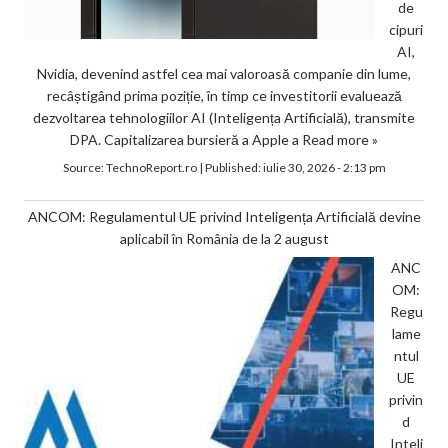
de
cipuri
AI,
Nvidia, devenind astfel cea mai valoroasă companie din lume,
recâștigând prima poziție, în timp ce investitorii evaluează
dezvoltarea tehnologiilor AI (Inteligența Artificială), transmite
DPA. Capitalizarea bursieră a Apple a
Read more »
Source:
TechnoReport.ro
|
Published:
iulie 30, 2026 - 2:13 pm
ANCOM: Regulamentul UE privind Inteligența Artificială devine
aplicabil în România de la 2 august
ANC
OM:
Regu
lame
ntul
UE
privin
d
Inteli