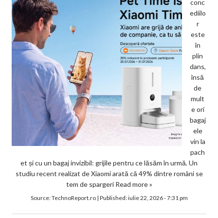
conc
ediilo
r
este
în
plin
dans,
însă
de
mult
e ori
bagaj
ele
vin la
pach
et și cu un bagaj invizibil: grijile pentru ce lăsăm în urmă. Un
studiu recent realizat de Xiaomi arată că 49% dintre români se
tem de spargeri
Read more »
Source:
TechnoReport.ro
|
Published:
iulie 22, 2026 - 7:31 pm