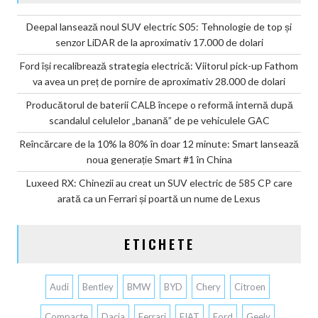
Deepal lansează noul SUV electric S05: Tehnologie de top și
senzor LiDAR de la aproximativ 17.000 de dolari
Ford își recalibrează strategia electrică: Viitorul pick-up Fathom
va avea un preț de pornire de aproximativ 28.000 de dolari
Producătorul de baterii CALB începe o reformă internă după
scandalul celulelor „banană” de pe vehiculele GAC
Reîncărcare de la 10% la 80% în doar 12 minute: Smart lansează
noua generație Smart #1 în China
Luxeed RX: Chinezii au creat un SUV electric de 585 CP care
arată ca un Ferrari și poartă un nume de Lexus
ETICHETE
Audi
Bentley
BMW
BYD
Chery
Citroen
Compacte
Dacia
Ferrari
FIAT
Ford
Geely