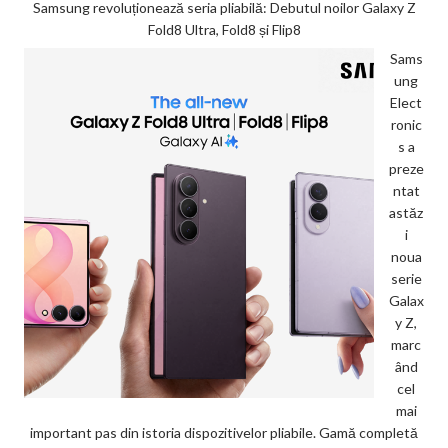
Samsung revoluționează seria pliabilă: Debutul noilor Galaxy Z
Fold8 Ultra, Fold8 și Flip8
Sams
ung
Elect
ronic
s a
preze
ntat
astăz
i
noua
serie
Galax
y Z,
marc
ând
cel
mai
important pas din istoria dispozitivelor pliabile. Gamă completă