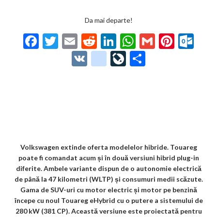
Da mai departe!
F
T
E
R
Li
W
G
Pi
O
ac
w
m
e
n
h
m
nt
ut
V
g
Li
P
e
itt
ai
d
ke
at
ai
er
lo
K
o
ve
ar
b
er
l
di
dI
s
l
es
o
o
Jo
ta
o
t
n
A
t
k.
gl
ur
je
o
p
co
e_
n
az
k
p
m
b
al
ă
o
Volkswagen extinde oferta modelelor hibride. Touareg
poate fi comandat acum și în două versiuni hibrid plug-in
o
diferite. Ambele variante dispun de o autonomie electrică
k
de până la 47 kilometri (WLTP) și consumuri medii scăzute.
Gama de SUV-uri cu motor electric și motor pe benzină
m
începe cu noul Touareg eHybrid cu o putere a sistemului de
ar
280 kW (381 CP). Această versiune este proiectată pentru