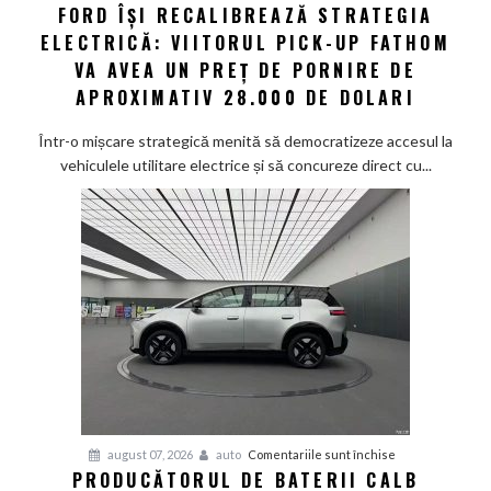
FORD ÎȘI RECALIBREAZĂ STRATEGIA
Ford
ELECTRICĂ: VIITORUL PICK-UP FATHOM
își
recalibrează
VA AVEA UN PREȚ DE PORNIRE DE
strategia
APROXIMATIV 28.000 DE DOLARI
electrică:
Viitorul
Într-o mișcare strategică menită să democratizeze accesul la
pick-
vehiculele utilitare electrice și să concureze direct cu...
up
Fathom
va
avea
un
preț
de
pornire
de
aproximativ
28.000
de
pentru
august 07, 2026
auto
Comentariile sunt închise
dolari
PRODUCĂTORUL DE BATERII CALB
Producătorul