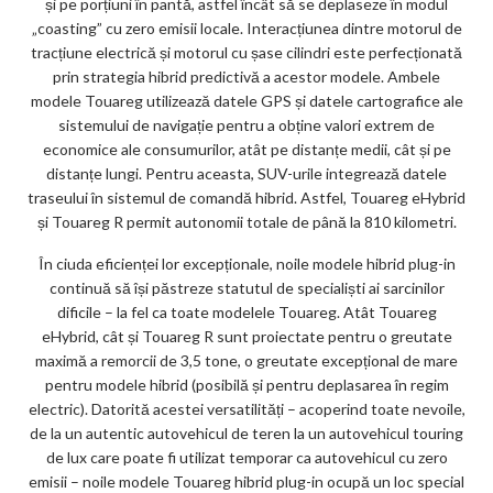
și pe porțiuni în pantă, astfel încât să se deplaseze în modul
„coasting” cu zero emisii locale. Interacțiunea dintre motorul de
tracțiune electrică și motorul cu șase cilindri este perfecționată
prin strategia hibrid predictivă a acestor modele. Ambele
modele Touareg utilizează datele GPS și datele cartografice ale
sistemului de navigație pentru a obține valori extrem de
economice ale consumurilor, atât pe distanțe medii, cât și pe
distanțe lungi. Pentru aceasta, SUV-urile integrează datele
traseului în sistemul de comandă hibrid. Astfel, Touareg eHybrid
și Touareg R permit autonomii totale de până la 810 kilometri.
În ciuda eficienței lor excepționale, noile modele hibrid plug-in
continuă să își păstreze statutul de specialiști ai sarcinilor
dificile – la fel ca toate modelele Touareg. Atât Touareg
eHybrid, cât și Touareg R sunt proiectate pentru o greutate
maximă a remorcii de 3,5 tone, o greutate excepțional de mare
pentru modele hibrid (posibilă și pentru deplasarea în regim
electric). Datorită acestei versatilități – acoperind toate nevoile,
de la un autentic autovehicul de teren la un autovehicul touring
de lux care poate fi utilizat temporar ca autovehicul cu zero
emisii – noile modele Touareg hibrid plug-in ocupă un loc special