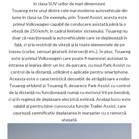
în clasa SUV-urilor de mari dimensiuni.
Touareg este unul dintre cele mai moderne autovehicule din
lume în clasa sa. De exemplu, prin Travel Assist, acesta este
primul Volkswagen capabil de conducere asistată până la o
viteză de 250 km/h, în cadrul limitelor sistemului. Touareg nu
doar că reacționează la autovehiculele care se deplasează în
față, ci și la restricții de viteză și la toate elementele de pe
traseu (curbe, sensuri giratorii, intersecții etc.). În plus, Touareg
este și primul Volkswagen care poate fi manevrat automat la
intrarea și ieșirea dintr-un loc de parcare, cu noul Park Assist cu
control de la distanță, utilizând o aplicație pentru smartphone.
Aceasta este o caracteristică deosebit de atrăgătoare a noilor
Touareg eHybrid și Touareg R, deoarece Park Assist cu control
de la distanță nu funcționează numai cu motorul V6 pe benzină,
ci și în regimul de deplasare electrică extinsă. Același lucru este
valabil și pentru bine-cunoscuta funcție Trailer Assist, care
ușurează semnificativ deplasarea în marșarier cu o remorcă
atașată.