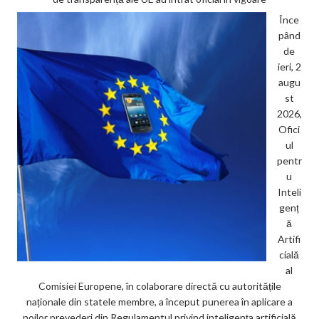
Înce
pând
de
ieri, 2
augu
st
2026,
Ofici
ul
pentr
u
Inteli
genț
ă
Artifi
cială
al
Comisiei Europene, în colaborare directă cu autoritățile
naționale din statele membre, a început punerea în aplicare a
noilor prevederi din Regulamentul privind inteligența artificială