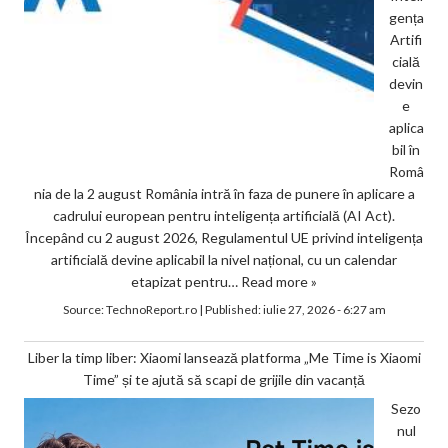
gența
Artifi
cială
devin
e
aplica
bil în
Româ
nia de la 2 august România intră în faza de punere în aplicare a
cadrului european pentru inteligența artificială (AI Act).
Începând cu 2 august 2026, Regulamentul UE privind inteligența
artificială devine aplicabil la nivel național, cu un calendar
etapizat pentru…
Read more »
Source:
TechnoReport.ro
|
Published:
iulie 27, 2026 - 6:27 am
Liber la timp liber: Xiaomi lansează platforma „Me Time is Xiaomi
Time” și te ajută să scapi de grijile din vacanță
Sezo
nul