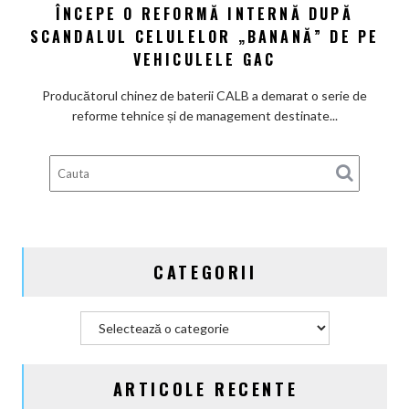
ÎNCEPE O REFORMĂ INTERNĂ DUPĂ
de
baterii
SCANDALUL CELULELOR „BANANĂ” DE PE
CALB
VEHICULELE GAC
începe
o
Producătorul chinez de baterii CALB a demarat o serie de
reformă
reforme tehnice și de management destinate...
internă
după
scandalul
celulelor
„banană”
de
pe
CATEGORII
vehiculele
GAC
Categorii
ARTICOLE RECENTE