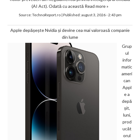
(AI Act). Odată cu această
Read more »
Source:
TechnoReport.ro
|
Published:
august 3, 2026 - 2:43 pm
Apple depășește Nvidia și devine cea mai valoroasă companie
din lume
Grup
ul
infor
matic
ameri
can
Appl
e a
depă
șit,
luni,
prod
ucăt
orul