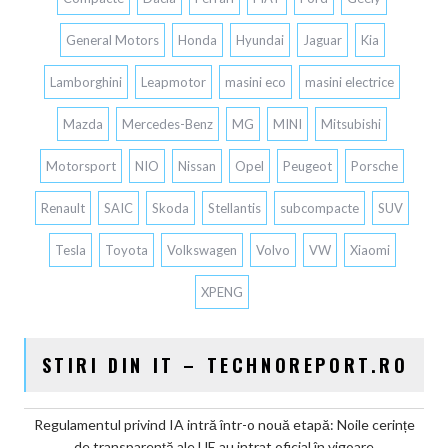
General Motors
Honda
Hyundai
Jaguar
Kia
Lamborghini
Leapmotor
masini eco
masini electrice
Mazda
Mercedes-Benz
MG
MINI
Mitsubishi
Motorsport
NIO
Nissan
Opel
Peugeot
Porsche
Renault
SAIC
Skoda
Stellantis
subcompacte
SUV
Tesla
Toyota
Volkswagen
Volvo
VW
Xiaomi
XPENG
STIRI DIN IT – TECHNOREPORT.RO
Regulamentul privind IA intră într-o nouă etapă: Noile cerințe
de transparență ale UE au intrat oficial în vigoare