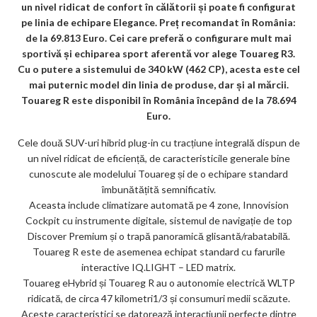
un nivel ridicat de confort în călătorii și poate fi configurat
ks
pe linia de echipare Elegance. Preț recomandat în România:
de la 69.813 Euro. Cei care preferă o configurare mult mai
sportivă și echiparea sport aferentă vor alege Touareg R3.
Cu o putere a sistemului de 340 kW (462 CP), acesta este cel
mai puternic model din linia de produse, dar și al mărcii.
Touareg R este disponibil în România începând de la 78.694
Euro.
Cele două SUV-uri hibrid plug-in cu tracțiune integrală dispun de
un nivel ridicat de eficiență, de caracteristicile generale bine
cunoscute ale modelului Touareg și de o echipare standard
îmbunătățită semnificativ.
Aceasta include climatizare automată pe 4 zone, Innovision
Cockpit cu instrumente digitale, sistemul de navigație de top
Discover Premium și o trapă panoramică glisantă/rabatabilă.
Touareg R este de asemenea echipat standard cu farurile
interactive IQ.LIGHT – LED matrix.
Touareg eHybrid și Touareg R au o autonomie electrică WLTP
ridicată, de circa 47 kilometri1/3 și consumuri medii scăzute.
Aceste caracteristici se datorează interacțiunii perfecte dintre