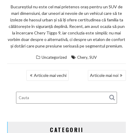
Bucureștiul nu este cel mai prietenos oraș pentru un SUV de
mari dimensiuni, dar uneori ai nevoie de un vehicul care să te
izoleze de haosul urban și să îți ofere certitudinea că familia ta
călătorește în siguranță deplină. Recent, am avut ocazia să pun
la încercare Chery Tiggo 9, iar concluzia este simplă: nu mai
vorbim doar despre o alternativă, ci despre un etalon de confort
și dotări care pune presiune serioasă pe segmentul premium.
,
Uncategorized
Chery
SUV
NAVIGARE
Articole mai vechi
Articole mai noi
ÎN
ARTICOLE
CATEGORII