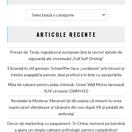
Categorii
ARTICOLE RECENTE
Presat de Tesla, regulatorul european ține la secret datele de
siguranță ale sistemului „Full Self-Driving”
Eficiență în stil german: Schaeffler face „curățenie” prin birouri și
trimite angajații la pensie, deși profitul e în linie cu așteptările
Miza de salvare pentru piața chineză: Great Wall Motor lansează
SUV-ul masiv GWM H10
Revelație la Modena: Maserati își dă seama că nimeni nu vrea
supercaruri silențioase și tânjește din nou după V8 și pedală de
ambreiaj
Decor de marketing cu eșapament: În China, motorul pe benzină
a ajuns un simplu calmant psihologic pentru cumpărători