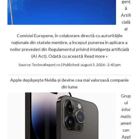
genț
ă
Artifi
cială
al
Comisiei Europene, în colaborare directă cu autoritățile
naționale din statele membre, a început punerea în aplicare a
noilor prevederi din Regulamentul privind inteligența artificială
(AI Act). Odată cu această
Read more »
Source:
TechnoReport.ro
|
Published:
august 3, 2026 - 2:43 pm
Apple depășește Nvidia și devine cea mai valoroasă companie
din lume
Grup
ul
infor
matic
ameri
can
Appl