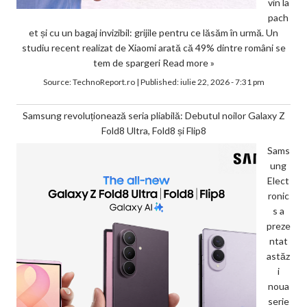
vin la
pach
et și cu un bagaj invizibil: grijile pentru ce lăsăm în urmă. Un
studiu recent realizat de Xiaomi arată că 49% dintre români se
tem de spargeri
Read more »
Source:
TechnoReport.ro
|
Published:
iulie 22, 2026 - 7:31 pm
Samsung revoluționează seria pliabilă: Debutul noilor Galaxy Z
Fold8 Ultra, Fold8 și Flip8
Sams
ung
Elect
ronic
s a
preze
ntat
astăz
i
noua
serie