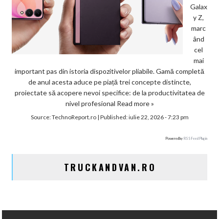
Galax
y Z,
marc
ând
cel
mai
important pas din istoria dispozitivelor pliabile. Gamă completă
de anul acesta aduce pe piață trei concepte distincte,
proiectate să acopere nevoi specifice: de la productivitatea de
nivel profesional
Read more »
Source:
TechnoReport.ro
|
Published:
iulie 22, 2026 - 7:23 pm
Powered by
RSS Feed Plugin
TRUCKANDVAN.RO