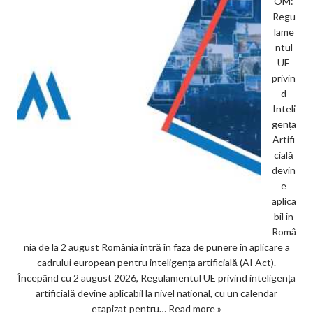
OM:
Regu
lame
ntul
UE
privin
d
Inteli
gența
Artifi
cială
devin
e
aplica
bil în
Româ
nia de la 2 august România intră în faza de punere în aplicare a
cadrului european pentru inteligența artificială (AI Act).
Începând cu 2 august 2026, Regulamentul UE privind inteligența
artificială devine aplicabil la nivel național, cu un calendar
etapizat pentru…
Read more »