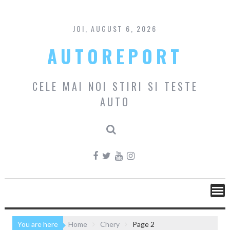
Skip
to
content
JOI, AUGUST 6, 2026
AUTOREPORT
CELE MAI NOI STIRI SI TESTE
AUTO
You are here
Home
Chery
Page 2