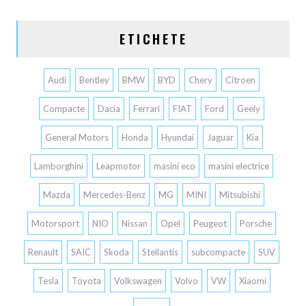
ETICHETE
Audi
Bentley
BMW
BYD
Chery
Citroen
Compacte
Dacia
Ferrari
FIAT
Ford
Geely
General Motors
Honda
Hyundai
Jaguar
Kia
Lamborghini
Leapmotor
masini eco
masini electrice
Mazda
Mercedes-Benz
MG
MINI
Mitsubishi
Motorsport
NIO
Nissan
Opel
Peugeot
Porsche
Renault
SAIC
Skoda
Stellantis
subcompacte
SUV
Tesla
Toyota
Volkswagen
Volvo
VW
Xiaomi