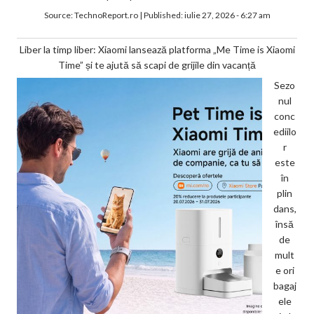
Source:
TechnoReport.ro
|
Published:
iulie 27, 2026 - 6:27 am
Liber la timp liber: Xiaomi lansează platforma „Me Time is Xiaomi
Time” și te ajută să scapi de grijile din vacanță
Sezo
nul
conc
ediilo
r
este
în
plin
dans,
însă
de
mult
e ori
bagaj
ele