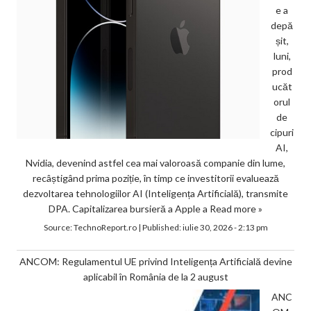
e a
depă
șit,
luni,
prod
ucăt
orul
de
cipuri
AI,
Nvidia, devenind astfel cea mai valoroasă companie din lume,
recâștigând prima poziție, în timp ce investitorii evaluează
dezvoltarea tehnologiilor AI (Inteligența Artificială), transmite
DPA. Capitalizarea bursieră a Apple a
Read more »
Source:
TechnoReport.ro
|
Published:
iulie 30, 2026 - 2:13 pm
ANCOM: Regulamentul UE privind Inteligența Artificială devine
aplicabil în România de la 2 august
ANC