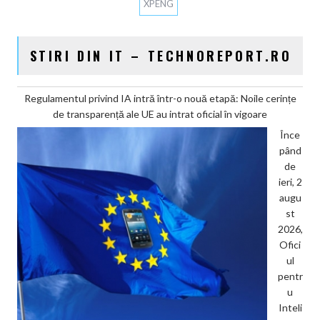
XPENG
STIRI DIN IT – TECHNOREPORT.RO
Regulamentul privind IA intră într-o nouă etapă: Noile cerințe
de transparență ale UE au intrat oficial în vigoare
Înce
pând
de
ieri, 2
augu
st
2026,
Ofici
ul
pentr
u
Inteli