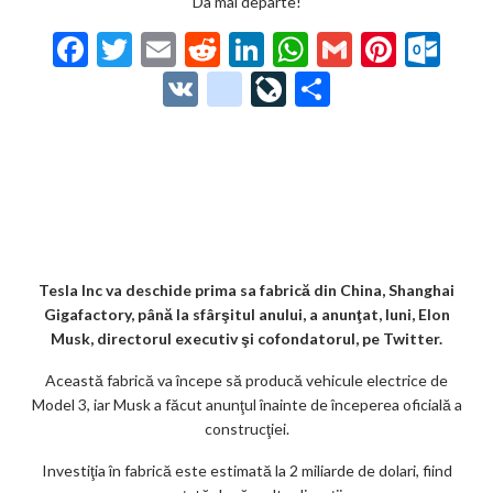
Da mai departe!
F
T
E
R
Li
W
G
Pi
O
ac
w
m
e
n
h
m
nt
ut
V
g
Li
P
e
itt
ai
d
ke
at
ai
er
lo
K
o
ve
ar
b
er
l
di
dI
s
l
es
o
o
Jo
ta
o
t
n
A
t
k.
gl
ur
je
o
p
co
e_
n
az
k
p
m
b
al
ă
o
Tesla Inc va deschide prima sa fabrică din China, Shanghai
Gigafactory, până la sfârşitul anului, a anunţat, luni, Elon
o
Musk, directorul executiv şi cofondatorul, pe Twitter.
k
Această fabrică va începe să producă vehicule electrice de
m
Model 3, iar Musk a făcut anunţul înainte de începerea oficială a
construcţiei.
ar
ks
Investiţia în fabrică este estimată la 2 miliarde de dolari, fiind