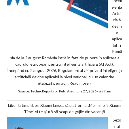
Inteli
gența
Artifi
cială
devin
e
aplica
bil în
Româ
nia de la 2 august România intră în faza de punere în aplicare a
cadrului european pentru inteligența artificială (AI Act).
Începând cu 2 august 2026, Regulamentul UE privind inteligența
artificială devine aplicabil la nivel național, cu un calendar
etapizat pentru…
Read more »
Source:
TechnoReport.ro
|
Published:
iulie 27, 2026 - 6:27 am
Liber la timp liber: Xiaomi lansează platforma „Me Time is Xiaomi
Time” și te ajută să scapi de grijile din vacanță
Sezo
nul