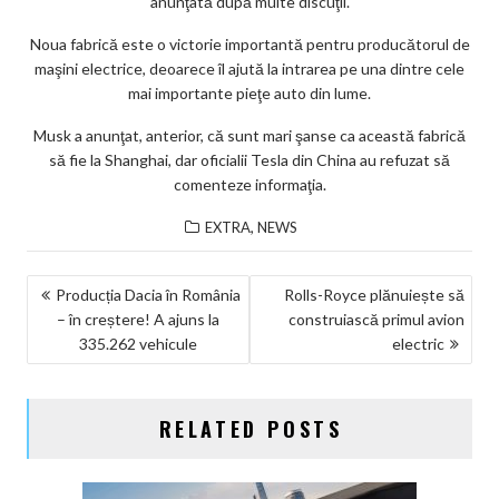
anunţată după multe discuţii.
Noua fabrică este o victorie importantă pentru producătorul de
maşini electrice, deoarece îl ajută la intrarea pe una dintre cele
mai importante pieţe auto din lume.
Musk a anunţat, anterior, că sunt mari şanse ca această fabrică
să fie la Shanghai, dar oficialii Tesla din China au refuzat să
comenteze informaţia.
,
EXTRA
NEWS
NAVIGARE
Producția Dacia în România
Rolls-Royce plănuiește să
– în creștere! A ajuns la
construiască primul avion
ÎN
335.262 vehicule
electric
ARTICOLE
RELATED POSTS