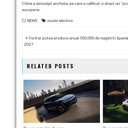
China a denunţat ancheta, pe care a calificat-o drept un “prot
europene.
NEWS
masini electrice
NAVIGARE
Ford ar putea produce anual 300.000 de maşini în Spania
2027
ÎN
ARTICOLE
RELATED POSTS
august 06, 2026
auto
august 06, 20