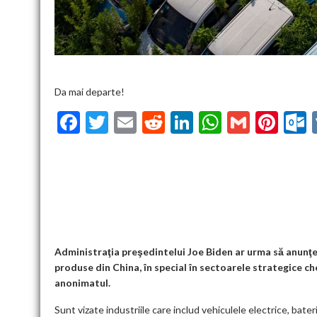
Da mai departe!
F
T
E
R
Li
W
G
Pi
ac
w
m
e
n
h
m
nt
u
e
itt
ai
d
ke
at
ai
er
l
b
er
l
di
dI
s
l
es
o
t
n
A
t
k
o
p
k
p
Administraţia preşedintelui Joe Biden ar urma să anunţ
produse din China, în special în sectoarele strategice c
anonimatul.
Sunt vizate industriile care includ vehiculele electrice, bater