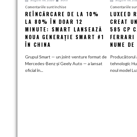
pentru
Comentariile sunt închise
Comentariile sun
REÎNCĂRCARE DE LA 10%
LUXEED R
Reîncărcare
LA 80% ÎN DOAR 12
de
CREAT UN
la
MINUTE: SMART LANSEAZĂ
585 CP 
10%
NOUA GENERAȚIE SMART #1
FERRARI
la
ÎN CHINA
NUME DE
80%
în
Grupul Smart — un joint-venture format de
Producătorul 
doar
Mercedes-Benz și Geely Auto — a lansat
tehnologic Hu
12
oficial în...
noul model Lu
minute:
Smart
lansează
noua
generație
Smart
#1
în
China