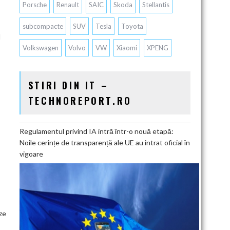
Porsche
Renault
SAIC
Skoda
Stellantis
subcompacte
SUV
Tesla
Toyota
l
Volkswagen
Volvo
VW
Xiaomi
XPENG
STIRI DIN IT –
TECHNOREPORT.RO
Regulamentul privind IA intră într-o nouă etapă:
Noile cerințe de transparență ale UE au intrat oficial în
vigoare
ze