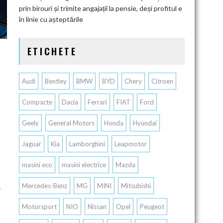
prin birouri și trimite angajații la pensie, deși profitul e
în linie cu așteptările
ETICHETE
Audi
Bentley
BMW
BYD
Chery
Citroen
Compacte
Dacia
Ferrari
FIAT
Ford
Geely
General Motors
Honda
Hyundai
Jaguar
Kia
Lamborghini
Leapmotor
masini eco
masini electrice
Mazda
Mercedes-Benz
MG
MINI
Mitsubishi
e
Motorsport
NIO
Nissan
Opel
Peugeot