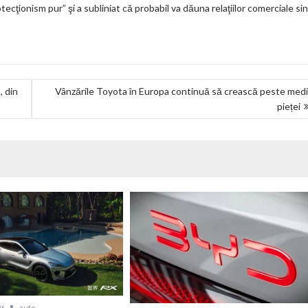
ecţionism pur” şi a subliniat că probabil va dăuna relaţiilor comerciale si
, din
Vânzările Toyota în Europa continuă să crească peste med
pieței
26
auto