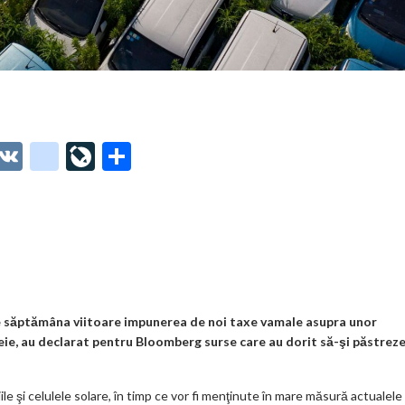
O
V
g
Li
P
t
K
o
ve
ar
o
o
Jo
ta
o
gl
ur
je
.
e_
n
az
co
b
al
ă
m
o
e săptămâna viitoare impunerea de noi taxe vamale asupra unor
heie, au declarat pentru Bloomberg surse care au dorit să-şi păstrez
o
k
iile şi celulele solare, în timp ce vor fi menţinute în mare măsură actualele