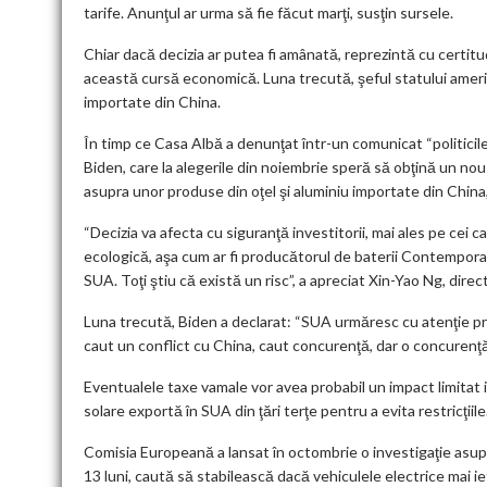
tarife. Anunţul ar urma să fie făcut marţi, susţin sursele.
Chiar dacă decizia ar putea fi amânată, reprezintă cu certit
această cursă economică. Luna trecută, şeful statului america
importate din China.
În timp ce Casa Albă a denunţat într-un comunicat “politicile ş
Biden, care la alegerile din noiembrie speră să obţină un no
asupra unor produse din oţel şi aluminiu importate din China, 
“Decizia va afecta cu siguranţă investitorii, mai ales pe cei 
ecologică, aşa cum ar fi producătorul de baterii Contempor
SUA. Toţi ştiu că există un risc”, a apreciat Xin-Yao Ng, direct
Luna trecută, Biden a declarat: “SUA urmăresc cu atenţie pr
caut un conflict cu China, caut concurenţă, dar o concurenţă 
Eventualele taxe vamale vor avea probabil un impact limitat i
solare exportă în SUA din ţări terţe pentru a evita restricţiile
Comisia Europeană a lansat în octombrie o investigaţie asup
13 luni, caută să stabilească dacă vehiculele electrice mai i