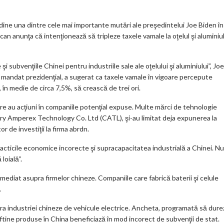
m
ar
udine una dintre cele mai importante mutări ale preşedintelui Joe Biden în
ks
n anunţa că intenţionează să tripleze taxele vamale la oţelul şi aluminiu
i subvenţiile Chinei pentru industriile sale ale oţelului şi aluminiului”, Joe
u mandat prezidenţial, a sugerat ca taxele vamale în vigoare percepute
în medie de circa 7,5%, să crească de trei ori.
care au acţiuni în companiile potenţial expuse. Multe mărci de tehnologie
ary Amperex Technology Co. Ltd (CATL), şi-au limitat deja expunerea la
or de investiţii la firma abrdn.
acticile economice incorecte şi supracapacitatea industrială a Chinei. Nu
loială”.
mediat asupra firmelor chineze. Companiile care fabrică baterii şi celule
.
ra industriei chineze de vehicule electrice. Ancheta, programată să dure
eftine produse în China beneficiază în mod incorect de subvenţii de stat.