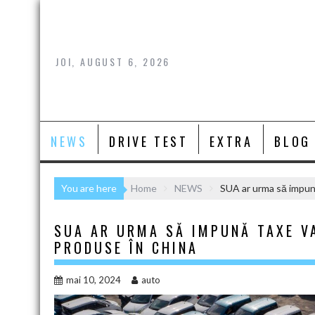
Skip
to
content
JOI, AUGUST 6, 2026
NEWS
DRIVE TEST
EXTRA
BLOG
You are here
Home
NEWS
SUA ar urma să impună
SUA AR URMA SĂ IMPUNĂ TAXE VA
PRODUSE ÎN CHINA
mai 10, 2024
auto