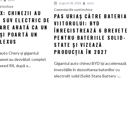
august 06, 2026
auto
pentru
t închise
pentru
Comentariile sunt închise
X: CHINEZII AU
Luxeed
PAS URIAȘ CĂTRE BATERIA
Pas
 SUV ELECTRIC DE
RX:
VIITORULUI: BYD
uriaș
Chinezii
CARE ARATĂ CA UN
către
ÎNREGISTREAZĂ 6 BREVETE
au
 ȘI POARTĂ UN
bateria
PENTRU BATERIILE SOLID-
creat
 LEXUS
viitorului:
STATE ȘI VIZEAZĂ
un
BYD
SUV
PRODUCȚIA ÎN 2027
auto Chery și gigantul
înregistrează
electric
awei au dezvăluit complet
6
Gigantul auto chinez BYD își accelerează
de
xeed RX, după o...
brevete
investițiile în dezvoltarea bateriilor cu
585
pentru
electrolit solid (Solid-State Battery -...
CP
bateriile
care
solid-
arată
state
ca
și
un
vizează
Ferrari
producția
și
în
poartă
2027
un