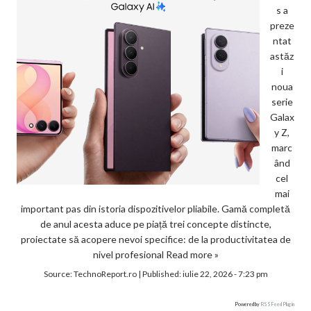
s a
preze
ntat
astăz
i
noua
serie
Galax
y Z,
marc
ând
cel
mai
important pas din istoria dispozitivelor pliabile. Gamă completă
de anul acesta aduce pe piață trei concepte distincte,
proiectate să acopere nevoi specifice: de la productivitatea de
nivel profesional
Read more »
Source:
TechnoReport.ro
|
Published:
iulie 22, 2026 - 7:23 pm
Powered by
RSS Feed Plugin