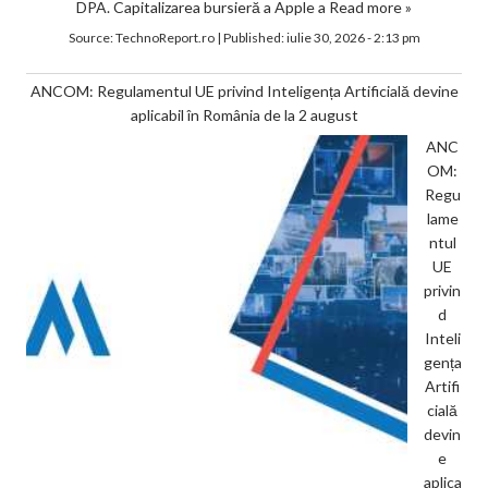
DPA. Capitalizarea bursieră a Apple a
Read more »
Source:
TechnoReport.ro
|
Published:
iulie 30, 2026 - 2:13 pm
ANCOM: Regulamentul UE privind Inteligența Artificială devine
aplicabil în România de la 2 august
ANC
OM:
Regu
lame
ntul
UE
privin
d
Inteli
gența
Artifi
cială
devin
e
aplica