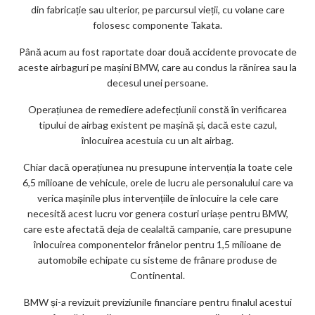
din fabricație sau ulterior, pe parcursul vieții, cu volane care
folosesc componente Takata.
Până acum au fost raportate doar două accidente provocate de
aceste airbaguri pe mașini BMW, care au condus la rănirea sau la
decesul unei persoane.
Operațiunea de remediere adefecțiunii constă în verificarea
tipului de airbag existent pe mașină și, dacă este cazul,
înlocuirea acestuia cu un alt airbag.
Chiar dacă operațiunea nu presupune intervenția la toate cele
6,5 milioane de vehicule, orele de lucru ale personalului care va
verica mașinile plus intervențiile de înlocuire la cele care
necesită acest lucru vor genera costuri uriașe pentru BMW,
care este afectată deja de cealaltă campanie, care presupune
înlocuirea componentelor frânelor pentru 1,5 milioane de
automobile echipate cu sisteme de frânare produse de
Continental.
BMW și-a revizuit previziunile financiare pentru finalul acestui