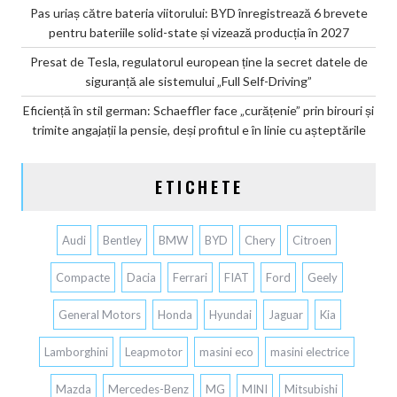
Pas uriaș către bateria viitorului: BYD înregistrează 6 brevete
pentru bateriile solid-state și vizează producția în 2027
Presat de Tesla, regulatorul european ține la secret datele de
siguranță ale sistemului „Full Self-Driving”
Eficiență în stil german: Schaeffler face „curățenie” prin birouri și
trimite angajații la pensie, deși profitul e în linie cu așteptările
ETICHETE
Audi
Bentley
BMW
BYD
Chery
Citroen
Compacte
Dacia
Ferrari
FIAT
Ford
Geely
General Motors
Honda
Hyundai
Jaguar
Kia
Lamborghini
Leapmotor
masini eco
masini electrice
Mazda
Mercedes-Benz
MG
MINI
Mitsubishi