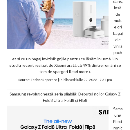
dans,
însă
de
mult
e ori
bagaj
ele
vin la
pach
et și cu un bagaj invizibil: grijile pentru ce lăsăm în urmă. Un
studiu recent realizat de Xiaomi arată că 49% dintre români se
tem de spargeri
Read more »
Source:
TechnoReport.ro
|
Published:
iulie 22, 2026 - 7:31 pm
Samsung revoluționează seria pliabilă: Debutul noilor Galaxy Z
Fold8 Ultra, Fold8 și Flip8
Sams
ung
Elect
ronic