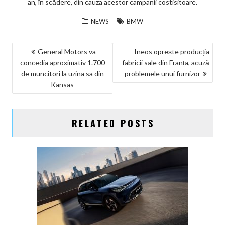
an, în scădere, din cauza acestor campanii costisitoare.
NEWS
BMW
NAVIGARE
General Motors va
Ineos oprește producția
concedia aproximativ 1.700
fabricii sale din Franța, acuză
ÎN
de muncitori la uzina sa din
problemele unui furnizor
ARTICOLE
Kansas
RELATED POSTS