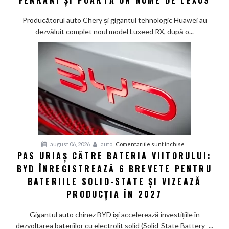
FERRARI ȘI POARTĂ UN NUME DE LEXUS
au
creat
Producătorul auto Chery și gigantul tehnologic Huawei au
un
dezvăluit complet noul model Luxeed RX, după o...
SUV
electric
de
585
CP
care
arată
ca
un
Ferrari
pentru
august 06, 2026
auto
Comentariile sunt închise
PAS URIAȘ CĂTRE BATERIA VIITORULUI:
și
Pas
poartă
BYD ÎNREGISTREAZĂ 6 BREVETE PENTRU
uriaș
un
către
BATERIILE SOLID-STATE ȘI VIZEAZĂ
nume
bateria
PRODUCȚIA ÎN 2027
de
viitorului:
Lexus
BYD
Gigantul auto chinez BYD își accelerează investițiile în
înregistrează
dezvoltarea bateriilor cu electrolit solid (Solid-State Battery -...