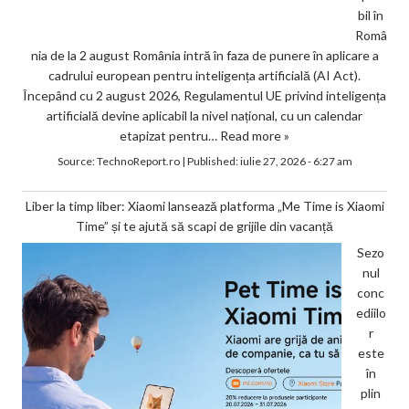
bil în
Româ
nia de la 2 august România intră în faza de punere în aplicare a
cadrului european pentru inteligența artificială (AI Act).
Începând cu 2 august 2026, Regulamentul UE privind inteligența
artificială devine aplicabil la nivel național, cu un calendar
etapizat pentru…
Read more »
Source:
TechnoReport.ro
|
Published:
iulie 27, 2026 - 6:27 am
Liber la timp liber: Xiaomi lansează platforma „Me Time is Xiaomi
Time” și te ajută să scapi de grijile din vacanță
Sezo
nul
conc
ediilo
r
este
în
plin