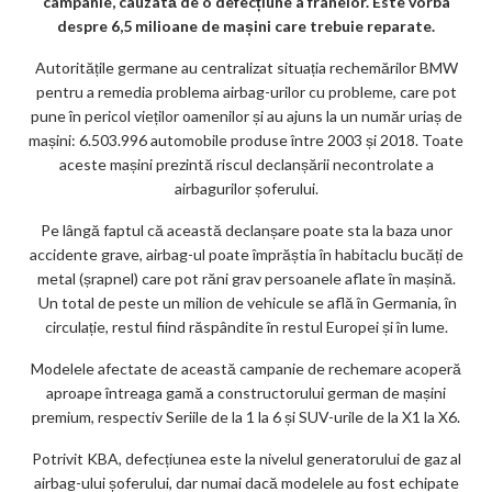
campanie, cauzată de o defecțiune a frânelor. Este vorba
k
despre 6,5 milioane de mașini care trebuie reparate.
m
Autoritățile germane au centralizat situația rechemărilor BMW
pentru a remedia problema airbag-urilor cu probleme, care pot
ar
pune în pericol vieților oamenilor și au ajuns la un număr uriaș de
ks
mașini: 6.503.996 automobile produse între 2003 și 2018. Toate
aceste mașini prezintă riscul declanșării necontrolate a
airbagurilor șoferului.
Pe lângă faptul că această declanșare poate sta la baza unor
accidente grave, airbag-ul poate împrăștia în habitaclu bucăți de
metal (șrapnel) care pot răni grav persoanele aflate în mașină.
Un total de peste un milion de vehicule se află în Germania, în
circulație, restul fiind răspândite în restul Europei și în lume.
Modelele afectate de această campanie de rechemare acoperă
aproape întreaga gamă a constructorului german de mașini
premium, respectiv Seriile de la 1 la 6 și SUV-urile de la X1 la X6.
Potrivit KBA, defecțiunea este la nivelul generatorului de gaz al
airbag-ului șoferului, dar numai dacă modelele au fost echipate