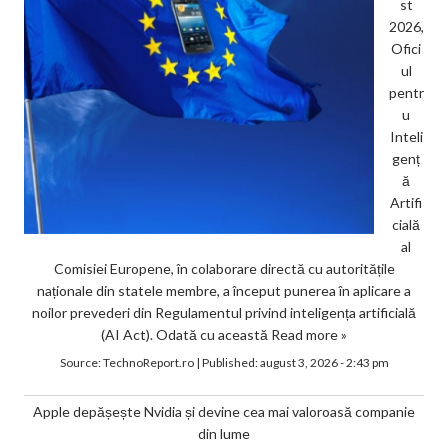
st
2026,
Ofici
ul
pentr
u
Inteli
genț
ă
Artifi
cială
al
Comisiei Europene, în colaborare directă cu autoritățile
naționale din statele membre, a început punerea în aplicare a
noilor prevederi din Regulamentul privind inteligența artificială
(AI Act). Odată cu această
Read more »
Source:
TechnoReport.ro
|
Published:
august 3, 2026 - 2:43 pm
Apple depășește Nvidia și devine cea mai valoroasă companie
din lume