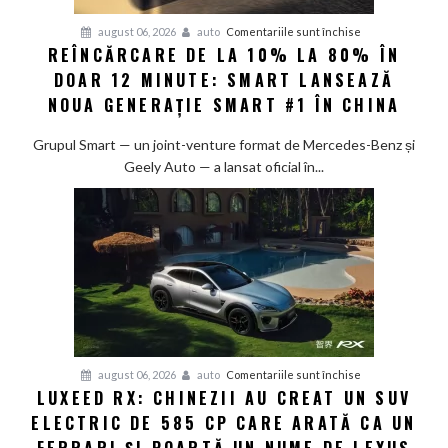
pentru
august 06, 2026
auto
Comentariile sunt închise
REÎNCĂRCARE DE LA 10% LA 80% ÎN
Reîncărcare
DOAR 12 MINUTE: SMART LANSEAZĂ
de
la
NOUA GENERAȚIE SMART #1 ÎN CHINA
10%
la
Grupul Smart — un joint-venture format de Mercedes-Benz și
80%
Geely Auto — a lansat oficial în...
în
doar
12
minute:
Smart
lansează
noua
generație
Smart
pentru
august 06, 2026
auto
Comentariile sunt închise
#1
LUXEED RX: CHINEZII AU CREAT UN SUV
Luxeed
în
ELECTRIC DE 585 CP CARE ARATĂ CA UN
RX:
China
Chinezii