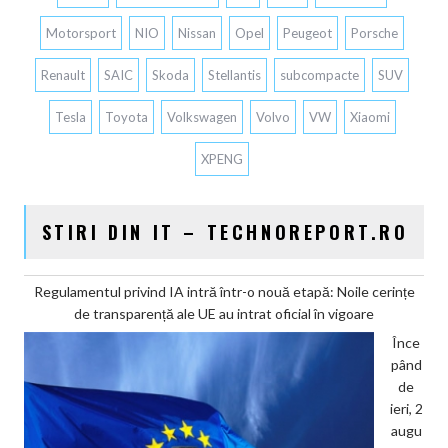
Motorsport
NIO
Nissan
Opel
Peugeot
Porsche
Renault
SAIC
Skoda
Stellantis
subcompacte
SUV
Tesla
Toyota
Volkswagen
Volvo
VW
Xiaomi
XPENG
STIRI DIN IT – TECHNOREPORT.RO
Regulamentul privind IA intră într-o nouă etapă: Noile cerințe
de transparență ale UE au intrat oficial în vigoare
Înce
pând
de
ieri, 2
augu