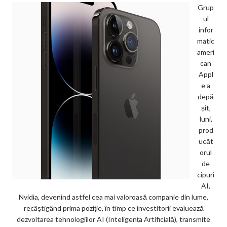
Grup
ul
infor
matic
ameri
can
Appl
e a
depă
șit,
luni,
prod
ucăt
orul
de
cipuri
AI,
Nvidia, devenind astfel cea mai valoroasă companie din lume,
recâștigând prima poziție, în timp ce investitorii evaluează
dezvoltarea tehnologiilor AI (Inteligența Artificială), transmite