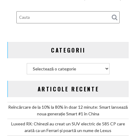
6
brevete
pentru
bateriile
solid-
state
și
CATEGORII
vizează
producția
în
Categorii
2027
ARTICOLE RECENTE
Reîncărcare de la 10% la 80% în doar 12 minute: Smart lansează
noua generație Smart #1 în China
Luxeed RX: Chinezii au creat un SUV electric de 585 CP care
arată ca un Ferrari și poartă un nume de Lexus