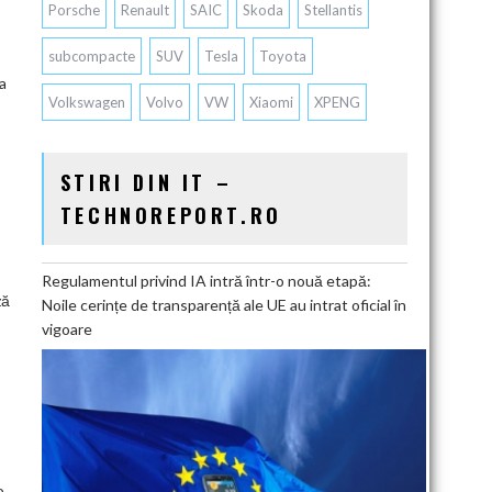
Porsche
Renault
SAIC
Skoda
Stellantis
subcompacte
SUV
Tesla
Toyota
ta
Volkswagen
Volvo
VW
Xiaomi
XPENG
STIRI DIN IT –
TECHNOREPORT.RO
Regulamentul privind IA intră într-o nouă etapă:
ză
Noile cerințe de transparență ale UE au intrat oficial în
vigoare