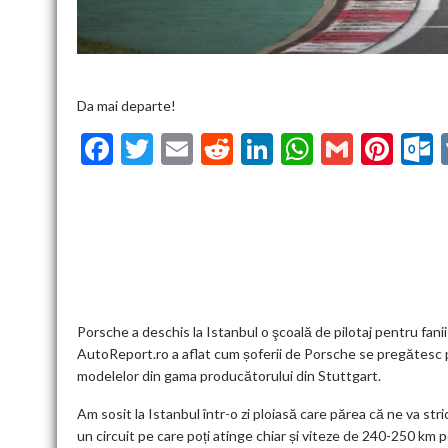
Da mai departe!
F
T
E
R
Li
W
G
Pi
ac
w
m
e
n
h
m
nt
u
e
itt
ai
d
ke
at
ai
er
l
b
er
l
di
dI
s
l
es
o
t
n
A
t
k
o
p
k
p
Porsche a deschis la Istanbul o şcoală de pilotaj pentru fani
AutoReport.ro a aflat cum șoferii de Porsche se pregătesc pe
modelelor din gama producătorului din Stuttgart.
Am sosit la Istanbul într-o zi ploiasă care părea că ne va str
un circuit pe care poți atinge chiar și viteze de 240-250 km p