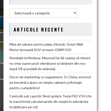
Categorii
ARTICOLE RECENTE
Miza de salvare pentru piața chineză: Great Wall
Motor lansează SUV-ul masiv GWM H10
Revelație la Modena: Maserati își dă seama că nimeni
nu vrea supercaruri silențioase și tânjește din nou
după V8 și pedală de ambreiaj
Decor de marketing cu eșapament: În China, motorul
pe benzină a ajuns un simplu calmant psihologic
pentru cumpărători
Caniculă sub capotă: Noul update Tesla FSD V14 Lite
le transformă calculatoarele din mașini în adevărate
încălzitoare pe roți