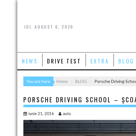
Skip
to
content
JOI, AUGUST 6, 2026
NEWS
DRIVE TEST
EXTRA
BLOG
You are here
Home
BLOG
Porsche Driving School
PORSCHE DRIVING SCHOOL – ȘCO
iunie 21, 2016
auto