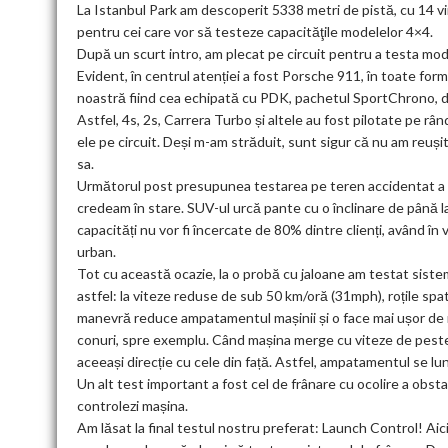
La Istanbul Park am descoperit 5338 metri de pistă, cu 14 viraje
pentru cei care vor să testeze capacităţile modelelor 4×4.
După un scurt intro, am plecat pe circuit pentru a testa mo
Evident, în centrul atenției a fost Porsche 911, în toate form
noastră fiind cea echipată cu PDK, pachetul SportChrono, dar
Astfel, 4s, 2s, Carrera Turbo și altele au fost pilotate pe r
ele pe circuit. Deși m-am străduit, sunt sigur că nu am reuș
sa.
Următorul post presupunea testarea pe teren accidentat a m
credeam în stare. SUV-ul urcă pante cu o înclinare de până la
capacități nu vor fi încercate de 80% dintre clienți, având î
urban.
Tot cu această ocazie, la o probă cu jaloane am testat siste
astfel: la viteze reduse de sub 50 km/oră (31mph), roțile spat
manevră reduce ampatamentul mașinii și o face mai ușor de m
conuri, spre exemplu. Când mașina merge cu viteze de peste 
aceeași direcție cu cele din față. Astfel, ampatamentul se lu
Un alt test important a fost cel de frânare cu ocolire a obsta
controlezi mașina.
Am lăsat la final testul nostru preferat: Launch Control! Aici