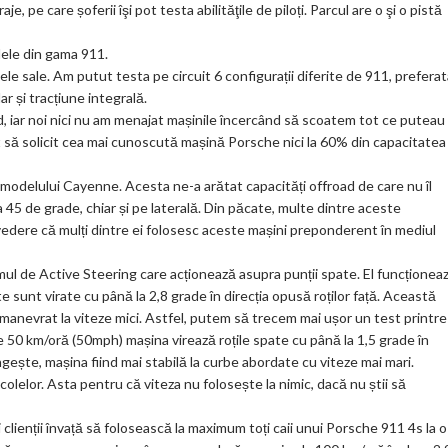
, pe care șoferii îşi pot testa abilităţile de piloți. Parcul are o şi o pistă
ar
ks
dele din gama 911.
ele sale. Am putut testa pe circuit 6 configurații diferite de 911, prefera
 și tracțiune integrală.
ând, iar noi nici nu am menajat mașinile încercând să scoatem tot ce puteau
it să solicit cea mai cunoscută mașină Porsche nici la 60% din capacitatea
odelului Cayenne. Acesta ne-a arătat capacități offroad de care nu îl
 45 de grade, chiar și pe laterală. Din păcate, multe dintre aceste
n vedere că mulți dintre ei folosesc aceste mașini preponderent în mediul
mul de Active Steering care acționează asupra punții spate. El funcționea
e sunt virate cu până la 2,8 grade în direcția opusă roților față. Această
anevrat la viteze mici. Astfel, putem să trecem mai ușor un test printre
50 km/oră (50mph) mașina virează roțile spate cu până la 1,5 grade în
ngește, mașina fiind mai stabilă la curbe abordate cu viteze mai mari.
colelor. Asta pentru că viteza nu folosește la nimic, dacă nu știi să
 clienții învață să folosească la maximum toți caii unui Porsche 911 4s la o