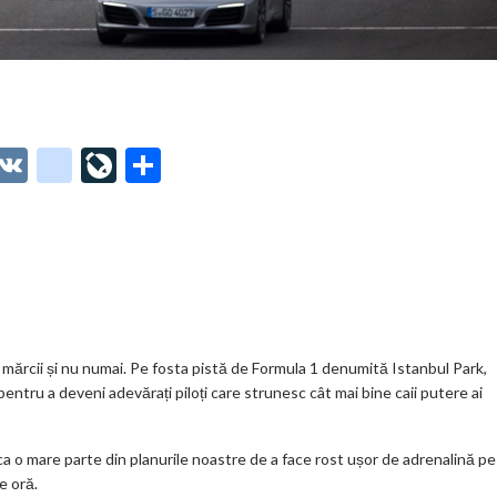
O
V
g
Li
P
t
K
o
ve
ar
o
o
Jo
ta
o
gl
ur
je
.
e_
n
az
co
b
al
ă
m
o
i mărcii și nu numai. Pe fosta pistă de Formula 1 denumită Istanbul Park,
ntru a deveni adevărați piloți care strunesc cât mai bine caii putere ai
o
k
ica o mare parte din planurile noastre de a face rost ușor de adrenalină pe
m
e oră.