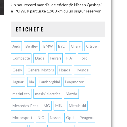
Un nou record mondial de eficiență: Nissan Qashqai
e-POWER parcurge 1.980 km cu un singur rezervor
ETICHETE
Audi
Bentley
BMW
BYD
Chery
Citroen
Compacte
Dacia
Ferrari
FIAT
Ford
Geely
General Motors
Honda
Hyundai
Jaguar
Kia
Lamborghini
Leapmotor
masini eco
masini electrice
Mazda
Mercedes-Benz
MG
MINI
Mitsubishi
Motorsport
NIO
Nissan
Opel
Peugeot