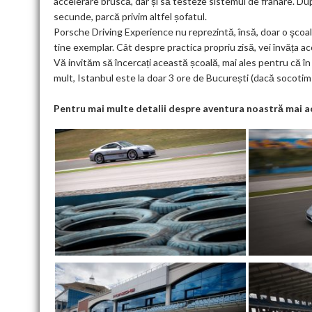
accelerare bruscă, dar și să testeze sistemul de frânare. D
secunde, parcă privim altfel șofatul.
Porsche Driving Experience nu reprezintă, însă, doar o şcoal
tine exemplar. Cât despre practica propriu zisă, vei învăța acol
Vă invităm să încercați această școală, mai ales pentru că î
mult, Istanbul este la doar 3 ore de București (dacă socotim 
Pentru mai multe detalii despre aventura noastră mai a