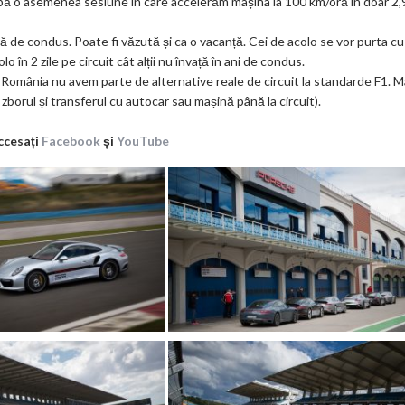
upă o asemenea sesiune în care accelerăm mașina la 100 km/oră în doar 2,
ă de condus. Poate fi văzută și ca o vacanță. Cei de acolo se vor purta cu
o în 2 zile pe circuit cât alții nu învață în ani de condus.
n România nu avem parte de alternative reale de circuit la standarde F1. M
zborul și transferul cu autocar sau mașină până la circuit).
ccesați
Facebook
și
YouTube