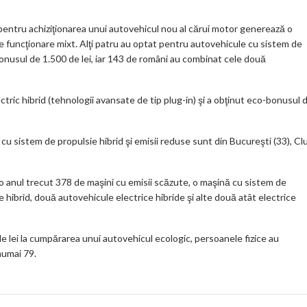
 pentru achiziţionarea unui autovehicul nou al cărui motor generează o
e funcţionare mixt. Alţi patru au optat pentru autovehicule cu sistem de
bonusul de 1.500 de lei, iar 143 de români au combinat cele două
ctric hibrid (tehnologii avansate de tip plug-in) şi a obţinut eco-bonusul 
 sistem de propulsie hibrid şi emisii reduse sunt din Bucureşti (33), Clu
uto anul trecut 378 de maşini cu emisii scăzute, o maşină cu sistem de
e hibrid, două autovehicule electrice hibride şi alte două atât electrice
 lei la cumpărarea unui autovehicul ecologic, persoanele fizice au
numai 79.