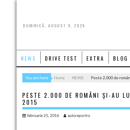
Skip
to
content
DUMINICĂ, AUGUST 9, 2026
NEWS
DRIVE TEST
EXTRA
BLOG
You are here
Home
NEWS
Peste 2.000 de români
PESTE 2.000 DE ROMÂNI ȘI-AU L
2015
februarie 25, 2016
autoreportro