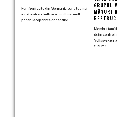
mai
GRUPUL 
greu
Furnizorii auto din Germania sunt tot mai
MĂSURI 
pe
îndatorați și cheltuiesc mult mai mult
RESTRUC
furnizorii
pentru acoperirea dobânzilor...
auto
Membrii famili
germani,
dețin controlu
arată
Volkswagen, a
un
tuturor...
studiu
recent