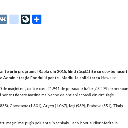
O
V
g
Li
P
t
K
o
ve
ar
o
o
Jo
ta
o
gl
ur
je
.
e_
n
az
co
b
al
ă
m
o
ante prin programul Rabla din 2015, fiind răsplătite cu eco-bonusuri
 de Administraţia Fondului pentru Mediu, la solicitarea
News.ro
.
o
20 de maşini noi, dintre care 21.941 de persoane fizice şi 3.479 de persoa
k
ei pentru fiecare maşină mai veche de opt ani scoasă din circulaţie.
m
.885), Constanţa (1.301), Argeş (1.067), Iaşi (939), Prahova (851), Timiş
ar
ks
ntru maşini mai puţin poluante în schimbul eco-bonusurilor oferite în