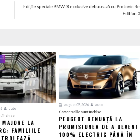
Ediţiile speciale BMW i8 exclusive debutează cu Protonic R
Edition
august 07, 2026
auto
26
auto
pentru
Comentariile sunt închise
pentru
t închise
PEUGEOT RENUNȚĂ LA
Peugeot
I MAJORE LA
Tensiuni
PROMISIUNEA DE A DEVENI
renunță
G: FAMILIILE
majore
la
100% ELECTRIC PÂNĂ ÎN
la
NTROLEAZĂ
promisiunea