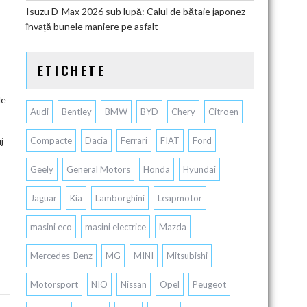
Isuzu D-Max 2026 sub lupă: Calul de bătaie japonez
învață bunele maniere pe asfalt
ETICHETE
de
Audi
Bentley
BMW
BYD
Chery
Citroen
j
Compacte
Dacia
Ferrari
FIAT
Ford
Geely
General Motors
Honda
Hyundai
Jaguar
Kia
Lamborghini
Leapmotor
masini eco
masini electrice
Mazda
Mercedes-Benz
MG
MINI
Mitsubishi
Motorsport
NIO
Nissan
Opel
Peugeot