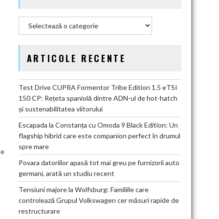
Categorii
ARTICOLE RECENTE
Test Drive CUPRA Formentor Tribe Edition 1.5 eTSI
150 CP: Rețeta spaniolă dintre ADN-ul de hot-hatch
și sustenabilitatea viitorului
Escapada la Constanța cu Omoda 9 Black Edition: Un
flagship hibrid care este companion perfect în drumul
spre mare
ne
Povara datoriilor apasă tot mai greu pe furnizorii auto
germani, arată un studiu recent
Tensiuni majore la Wolfsburg: Familiile care
controlează Grupul Volkswagen cer măsuri rapide de
restructurare