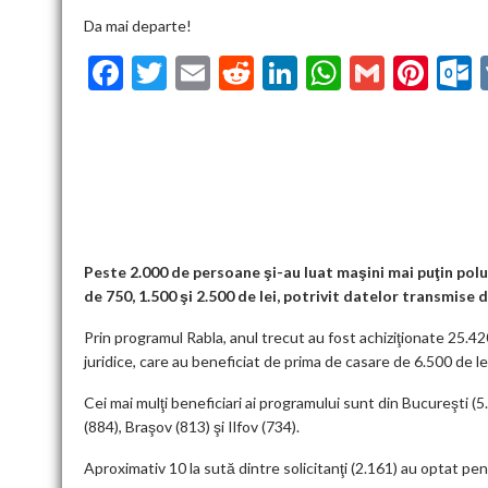
Da mai departe!
F
T
E
R
Li
W
G
Pi
ac
w
m
e
n
h
m
nt
u
e
itt
ai
d
ke
at
ai
er
l
b
er
l
di
dI
s
l
es
o
t
n
A
t
k
o
p
k
p
Peste 2.000 de persoane şi-au luat maşini mai puţin polu
de 750, 1.500 şi 2.500 de lei, potrivit datelor transmise
Prin programul Rabla, anul trecut au fost achiziţionate 25.4
juridice, care au beneficiat de prima de casare de 6.500 de l
Cei mai mulţi beneficiari ai programului sunt din Bucureşti (5
(884), Braşov (813) şi Ilfov (734).
Aproximativ 10 la sută dintre solicitanţi (2.161) au optat pe