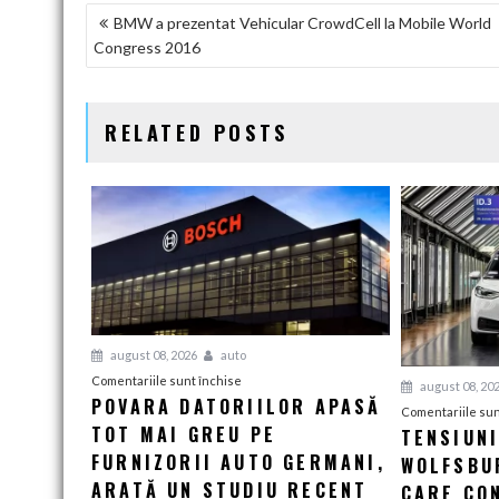
NAVIGARE
BMW a prezentat Vehicular CrowdCell la Mobile World
Congress 2016
ÎN
ARTICOLE
RELATED POSTS
august 08, 2026
auto
pentru
Comentariile sunt închise
august 08, 20
POVARA DATORIILOR APASĂ
Povara
Comentariile sun
TOT MAI GREU PE
datoriilor
TENSIUN
apasă
FURNIZORII AUTO GERMANI,
WOLFSBUR
tot
ARATĂ UN STUDIU RECENT
CARE CO