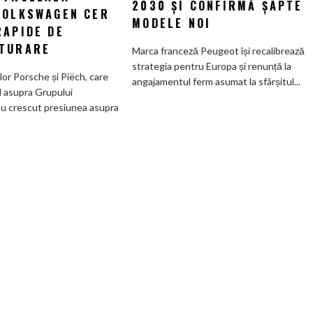
2030 ȘI CONFIRMĂ ȘAPTE
Wolfsburg:
VOLKSWAGEN CER
de
MODELE NOI
Familiile
RAPIDE DE
a
care
deveni
TURARE
Marca franceză Peugeot își recalibrează
controlează
100%
strategia pentru Europa și renunță la
Grupul
electric
ilor Porsche și Piëch, care
angajamentul ferm asumat la sfârșitul...
Volkswagen
până
l asupra Grupului
cer
în
u crescut presiunea asupra
măsuri
2030
rapide
și
de
confirmă
restructurare
șapte
modele
noi