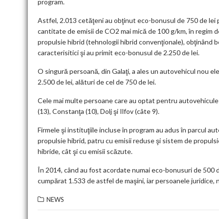
program.
Astfel, 2.013 cetăţeni au obţinut eco-bonusul de 750 de lei
cantitate de emisii de CO2 mai mică de 100 g/km, în regim d
propulsie hibrid (tehnologii hibrid convenţionale), obţinând 
caracterisitici şi au primit eco-bonusul de 2.250 de lei.
O singură persoană, din Galaţi, a ales un autovehicul nou ele
2.500 de lei, alături de cel de 750 de lei.
Cele mai multe persoane care au optat pentru autovehicule cu
(13), Constanţa (10), Dolj şi Ilfov (câte 9).
Firmele şi instituţiile incluse în program au adus în parcul a
propulsie hibrid, patru cu emisii reduse şi sistem de propulsi
hibride, cât şi cu emisii scăzute.
În 2014, când au fost acordate numai eco-bonusuri de 500 de
cumpărat 1.533 de astfel de maşini, iar persoanele juridice, 
NEWS