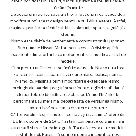
care o poți doar iubi sau urî, dar cu siguranță este unul care îți
ks
rămâne în minte.
De aceea și misiunea specialiștilor a fost una grea, aceea de a
modifica subtil acest design pentru a nu-i dilua esența. Astfel,
mașina a primit modificări subtile la blocurile optice, la grilă și la
stopuri.
Nismo este divizia de performanță a constructorului japonez.
Sub numele Nissan Motorsport, această divizie aplică
experiențe din sporturile cu motor pentru a modifica astfel de
modele.
Cum pentru unii clienți modificările aduse de Nismo nu a fost
suficiente, acum a apărut o versiune mai sălbatică, numită
Nismo RS. Mașina a primit modificările exterioare Nismo,
prelugiri ale barelor, praguri proeminente, oglinzi roșii, dar și
elementele de identificare. Sub capotă, modificările de
performanță au mers mai departe față de versiunea Nismo,
motorul având acum o creștere de putere.
Că tot vorbim despre motor, acesta a ajuns acum să ofere din
1,6 litri o putere de 214 CP, asta în combinație cu transmisia
automată și tracțiunea integrală. Tocmai acesta este modelul
testat de noi. Putem să spunem pentru început ce ne-a