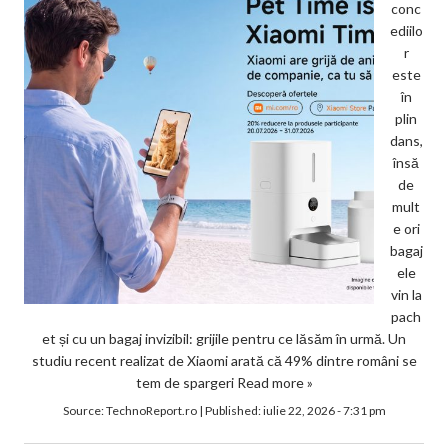
conc
ediilo
r
este
în
plin
dans,
însă
de
mult
e ori
bagaj
ele
vin la
pach
et și cu un bagaj invizibil: grijile pentru ce lăsăm în urmă. Un
studiu recent realizat de Xiaomi arată că 49% dintre români se
tem de spargeri
Read more »
Source:
TechnoReport.ro
|
Published:
iulie 22, 2026 - 7:31 pm