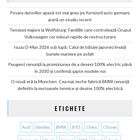
Povara datoriilor apasă tot mai greu pe furnizorii auto germani,
arată un studiu recent
Tensiuni majore la Wolfsburg: Familiile care controlează Grupul
Volkswagen cer măsuri rapide de restructurare
Isuzu D-Max 2026 sub lupă: Calul de bătaie japonez învață
bunele maniere pe asfalt
Peugeot renunță la promisiunea de a deveni 100% electric până
în 2030 și confirmă șapte modele noi
O nouă eră la Munchen: Cea mai veche fabrică BMW renunță
definitiv la motoarele termice și devine 100% electrică
ETICHETE
Audi
Bentley
BMW
BYD
Chery
Citroen