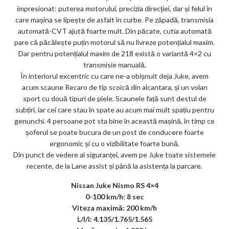
impresionat: puterea motorului, precizia direcției, dar și felul în
care mașina se lipește de asfalt în curbe. Pe zăpadă, transmisia
automată-CVT ajută foarte mult. Din păcate, cutia automată
pare că păcălește puțin motorul să nu livreze potențialul maxim.
Dar pentru potențialul maxim de 218 există o variantă 4×2 cu
transmisie manuală.
În interiorul excentric cu care ne-a obișnuit deja Juke, avem
acum scaune Recaro de tip scoică din alcantara, și un volan
sport cu două tipuri de piele. Scaunele față sunt destul de
subțiri, iar cei care stau în spate au acum mai mult spațiu pentru
genunchi. 4 persoane pot sta bine în această mașină, în timp ce
șoferul se poate bucura de un post de conducere foarte
ergonomic și cu o vizibilitate foarte bună.
Din punct de vedere al siguranței, avem pe Juke toate sistemele
recente, de la Lane assist și până la asistența la parcare.
Nissan Juke Nismo RS 4×4
0-100 km/h: 8 sec
Viteza maximă: 200 km/h
L/l/î: 4.135/1.765/1.565