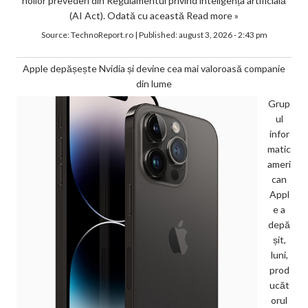
noilor prevederi din Regulamentul privind inteligența artificială
(AI Act). Odată cu această
Read more »
Source:
TechnoReport.ro
|
Published:
august 3, 2026 - 2:43 pm
Apple depășește Nvidia și devine cea mai valoroasă companie
din lume
Grup
ul
infor
matic
ameri
can
Appl
e a
depă
șit,
luni,
prod
ucăt
orul