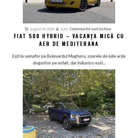
pe
asfalt
pentru
august 04, 2026
auto
Comentariile sunt închise
FIAT 500 HYBRID – VACANȚA MICĂ CU
Fiat
AER DE MEDITERANA
500
Hybrid
Ești la semafor pe Bulevardul Magheru, soarele de iulie arde
–
dogoritor pe asfalt, dar înăuntru ești...
vacanța
mică
cu
aer
de
Mediterana