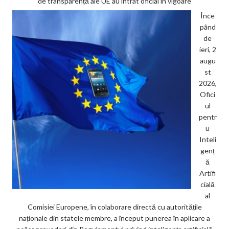
de transparență ale UE au intrat oficial în vigoare
Înce
pând
de
ieri, 2
augu
st
2026,
Ofici
ul
pentr
u
Inteli
genț
ă
Artifi
cială
al
Comisiei Europene, în colaborare directă cu autoritățile
naționale din statele membre, a început punerea în aplicare a