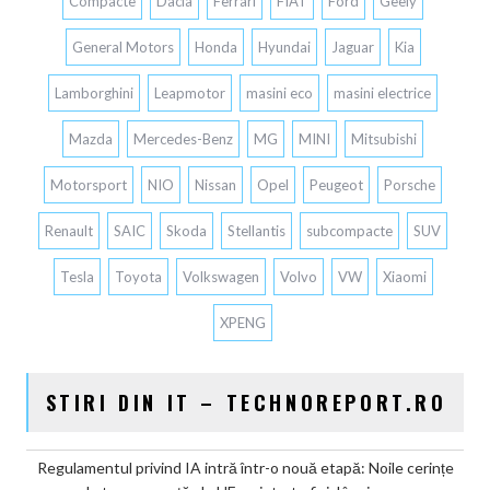
Compacte
Dacia
Ferrari
FIAT
Ford
Geely
General Motors
Honda
Hyundai
Jaguar
Kia
Lamborghini
Leapmotor
masini eco
masini electrice
Mazda
Mercedes-Benz
MG
MINI
Mitsubishi
Motorsport
NIO
Nissan
Opel
Peugeot
Porsche
Renault
SAIC
Skoda
Stellantis
subcompacte
SUV
Tesla
Toyota
Volkswagen
Volvo
VW
Xiaomi
XPENG
STIRI DIN IT – TECHNOREPORT.RO
Regulamentul privind IA intră într-o nouă etapă: Noile cerințe