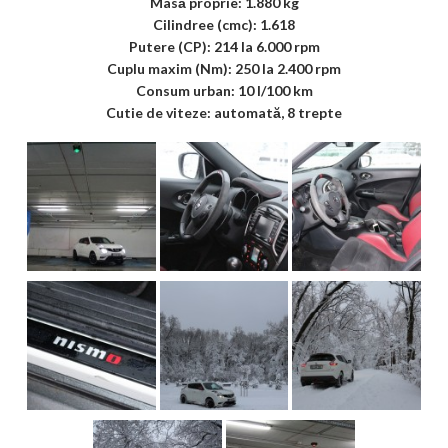
Masă proprie: 1.880 kg
Cilindree (cmc): 1.618
Putere (CP): 214 la 6.000 rpm
Cuplu maxim (Nm): 250 la 2.400 rpm
Consum urban: 10 l/100 km
Cutie de viteze: automată, 8 trepte