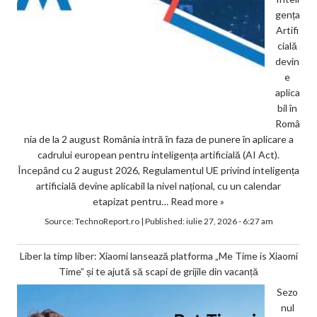
gența
Artifi
cială
devin
e
aplica
bil în
Româ
nia de la 2 august România intră în faza de punere în aplicare a
cadrului european pentru inteligența artificială (AI Act).
Începând cu 2 august 2026, Regulamentul UE privind inteligența
artificială devine aplicabil la nivel național, cu un calendar
etapizat pentru…
Read more »
Source:
TechnoReport.ro
|
Published:
iulie 27, 2026 - 6:27 am
Liber la timp liber: Xiaomi lansează platforma „Me Time is Xiaomi
Time” și te ajută să scapi de grijile din vacanță
Sezo
nul