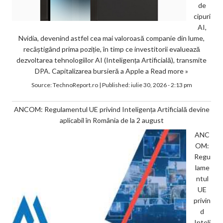
de
cipuri
AI,
Nvidia, devenind astfel cea mai valoroasă companie din lume,
recâștigând prima poziție, în timp ce investitorii evaluează
dezvoltarea tehnologiilor AI (Inteligența Artificială), transmite
DPA. Capitalizarea bursieră a Apple a
Read more »
Source:
TechnoReport.ro
|
Published:
iulie 30, 2026 - 2:13 pm
ANCOM: Regulamentul UE privind Inteligența Artificială devine
aplicabil în România de la 2 august
ANC
OM:
Regu
lame
ntul
UE
privin
d
Inteli