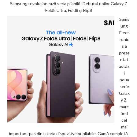
Samsung revoluționează seria pliabilă: Debutul noilor Galaxy Z
Fold8 Ultra, Fold8 și Flip8
Sams
ung
Elect
ronic
s a
preze
ntat
astăz
i
noua
serie
Galax
y Z,
marc
ând
cel
mai
important pas din istoria dispozitivelor pliabile. Gamă completă