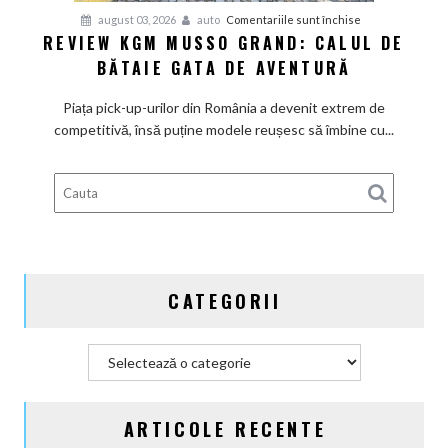
pentru
august 03, 2026
auto
Comentariile sunt închise
REVIEW KGM MUSSO GRAND: CALUL DE
Review
BĂTAIE GATA DE AVENTURĂ
KGM
Musso
Piața pick-up-urilor din România a devenit extrem de
Grand:
competitivă, însă puține modele reușesc să îmbine cu...
Calul
de
bătaie
gata
de
aventură
CATEGORII
Categorii
ARTICOLE RECENTE