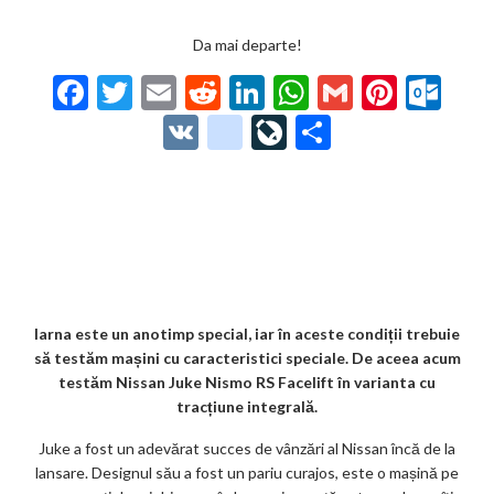
Da mai departe!
F
T
E
R
Li
W
G
Pi
O
ac
w
m
e
n
h
m
nt
ut
V
g
Li
P
e
itt
ai
d
ke
at
ai
er
lo
K
o
ve
ar
b
er
l
di
dI
s
l
es
o
o
Jo
ta
o
t
n
A
t
k.
gl
ur
je
o
p
co
e_
n
az
k
p
m
b
al
ă
o
Iarna este un anotimp special, iar în aceste condiții trebuie
să testăm mașini cu caracteristici speciale. De aceea acum
o
testăm Nissan Juke Nismo RS Facelift în varianta cu
k
tracțiune integrală.
m
Juke a fost un adevărat succes de vânzări al Nissan încă de la
lansare. Designul său a fost un pariu curajos, este o mașină pe
ar