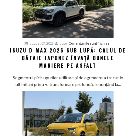
pentru
august 07, 2026
auto
Comentariile sunt închise
ISUZU D-MAX 2026 SUB LUPĂ: CALUL DE
Isuzu
BĂTAIE JAPONEZ ÎNVAȚĂ BUNELE
D-
Max
MANIERE PE ASFALT
2026
sub
Segmentul pick-upurilor utilitare și de agrement a trecut în
lupă:
ultimii ani printr-o transformare profundă, renunțând la...
Calul
de
bătaie
japonez
învață
bunele
maniere