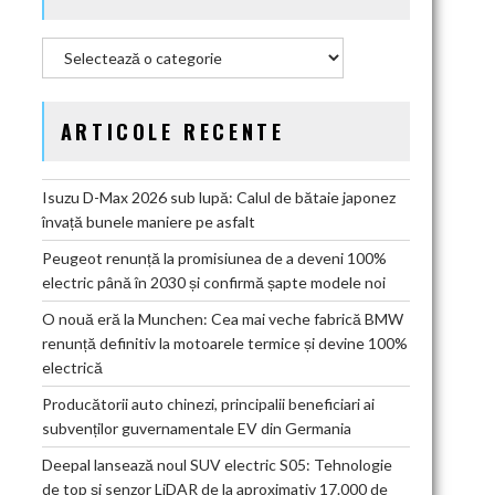
Categorii
ARTICOLE RECENTE
Isuzu D-Max 2026 sub lupă: Calul de bătaie japonez
învață bunele maniere pe asfalt
Peugeot renunță la promisiunea de a deveni 100%
electric până în 2030 și confirmă șapte modele noi
O nouă eră la Munchen: Cea mai veche fabrică BMW
renunță definitiv la motoarele termice și devine 100%
electrică
Producătorii auto chinezi, principalii beneficiari ai
subvenților guvernamentale EV din Germania
Deepal lansează noul SUV electric S05: Tehnologie
de top și senzor LiDAR de la aproximativ 17.000 de