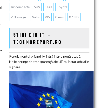
subcompacte
SUV
Tesla
Toyota
și
Volkswagen
Volvo
VW
Xiaomi
XPENG
t
STIRI DIN IT –
TECHNOREPORT.RO
 o
Regulamentul privind IA intră într-o nouă etapă:
Noile cerințe de transparență ale UE au intrat oficial în
vigoare
e