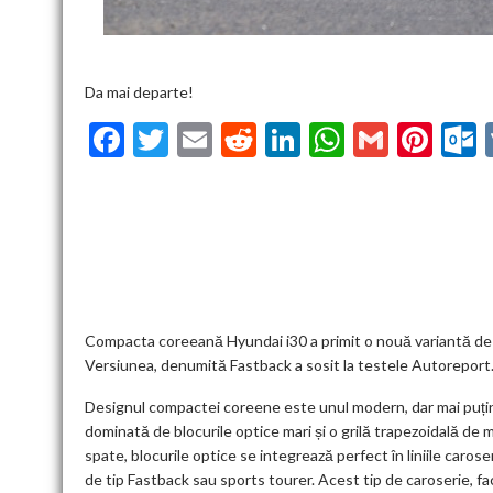
Da mai departe!
F
T
E
R
Li
W
G
Pi
ac
w
m
e
n
h
m
nt
u
e
itt
ai
d
ke
at
ai
er
l
b
er
l
di
dI
s
l
es
o
t
n
A
t
k
o
p
k
p
Compacta coreeană Hyundai i30 a primit o nouă variantă de c
Versiunea, denumită Fastback a sosit la testele Autoreport
Designul compactei coreene este unul modern, dar mai puțin
dominată de blocurile optice mari și o grilă trapezoidală de ma
spate, blocurile optice se integrează perfect în liniile carose
de tip Fastback sau sports tourer. Acest tip de caroserie, f