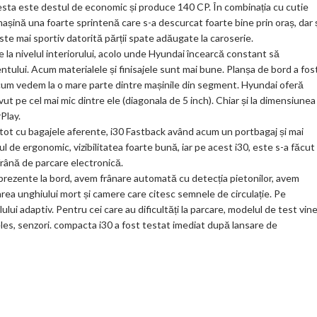
esta este destul de economic și produce 140 CP. În combinația cu cutie
ks
șină una foarte sprintenă care s-a descurcat foarte bine prin oraș, dar 
 mai sportiv datorită părții spate adăugate la caroserie.
 la nivelul interiorului, acolo unde Hyundai încearcă constant să
ntului. Acum materialele și finisajele sunt mai bune. Planșa de bord a fos
d, cum vedem la o mare parte dintre mașinile din segment. Hyundai oferă
ut pe cel mai mic dintre ele (diagonala de 5 inch). Chiar și la dimensiunea
Play.
u tot cu bagajele aferente, i30 Fastback având acum un portbagaj și mai
de ergonomic, vizibilitatea foarte bună, iar pe acest i30, este s-a făcut
frână de parcare electronică.
prezente la bord, avem frânare automată cu detecția pietonilor, avem
area unghiului mort și camere care citesc semnele de circulație. Pe
ului adaptiv. Pentru cei care au dificultăți la parcare, modelul de test vin
les, senzori. compacta i30 a fost testat imediat după lansare de