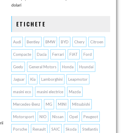
dolari
ETICHETE
Audi
Bentley
BMW
BYD
Chery
Citroen
Compacte
Dacia
Ferrari
FIAT
Ford
Geely
General Motors
Honda
Hyundai
Jaguar
Kia
Lamborghini
Leapmotor
masini eco
masini electrice
Mazda
Mercedes-Benz
MG
MINI
Mitsubishi
Motorsport
NIO
Nissan
Opel
Peugeot
ii
Porsche
Renault
SAIC
Skoda
Stellantis