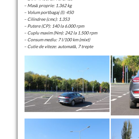
– Masă proprie: 1.362 kg
– Volum portbagaj (l): 450
– Cilindree (cmc): 1.353
– Putere (CP): 140 la 6.000 rpm
– Cuplu maxim (Nm): 242 la 1.500 rpm
– Consum mediu: 7 l/100 km (mixt)
– Cutie de viteze: automată, 7 trepte