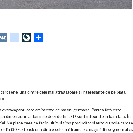
O
V
g
Li
P
t
K
o
ve
ar
o
o
Jo
ta
o
gl
ur
je
.
e_
n
az
co
b
al
ă
m
o
aroserie, una dintre cele mai atrăgătoare și interesante de pe piață.
.ro
o
 extravagant, care amintește de mașini germane. Partea față este
k
ri dimensiuni, iar luminile de zi de tip LED sunt integrate în bara față. În
m
riei. Ne place ceea ce fac în ultimul timp producătorii auto cu noile caroser
ace din i30 Fastback una dintre cele mai frumoase mașini din segmentul ei.
ar