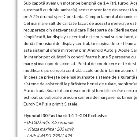
Sub capotă avem un motor pe benzină de 1,4 litri, turbo. Ac
automată cu dublu-ambreiaj, acest motor face din această ma
pe A2 în drumul spre Constanța. Comportamentul dinamic este
Cel mai mare salt de calitate făcut de această generație este
recupereze din dezavantajul care îi desparte de liderii segme
simplificată, iar display-ul central este pus mai sus pe bor
două dimensiuni de display central, iar mașina de test l-am av
asta sistemul oferă mirroring prin Android Auto și Apple Car
În interior pot călători în condiții foarte bune 5 persoane c
mare și mai ușor de accesat. Postul de conducere este destul 
modificare pe consola centrală, acolo unde întâlnim acum o 
În ceea ce privește cele mai avansate sisteme de siguranță 
sisteme de asistență la părăsirea benzii de rulare, monitoriz
Autostrada Soarelui, am descoperit și funcțiile cruise control
echipat cu opționale precum camera de marșarier și, bineînțe
EuroNCAP și a primit 5 stele.
Hyundai i30 Fastback 1.4 T-GDi Exclusive
– 0-100 km/h: 9,5 secunde
– Viteza maximă: 203 km/h
– L/l/î: 4.455/1.795/1.425