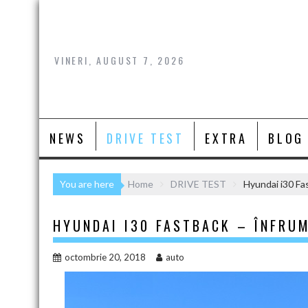
Skip
to
content
VINERI, AUGUST 7, 2026
NEWS
DRIVE TEST
EXTRA
BLOG
You are here
Home
DRIVE TEST
Hyundai i30 Fa
HYUNDAI I30 FASTBACK – ÎNFRU
octombrie 20, 2018
auto