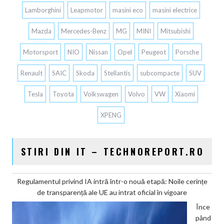
Lamborghini
Leapmotor
masini eco
masini electrice
Mazda
Mercedes-Benz
MG
MINI
Mitsubishi
Motorsport
NIO
Nissan
Opel
Peugeot
Porsche
Renault
SAIC
Skoda
Stellantis
subcompacte
SUV
Tesla
Toyota
Volkswagen
Volvo
VW
Xiaomi
XPENG
STIRI DIN IT – TECHNOREPORT.RO
Regulamentul privind IA intră într-o nouă etapă: Noile cerințe
de transparență ale UE au intrat oficial în vigoare
Înce
pând