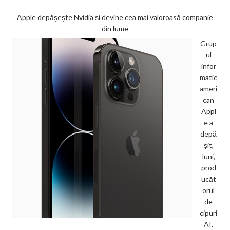
Apple depășește Nvidia și devine cea mai valoroasă companie
din lume
Grup
ul
infor
matic
ameri
can
Appl
e a
depă
șit,
luni,
prod
ucăt
orul
de
cipuri
AI,