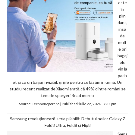
este
în
plin
dans,
însă
de
mult
e ori
bagaj
ele
vin la
pach
et și cu un bagaj invizibil: grijile pentru ce lăsăm în urmă. Un
studiu recent realizat de Xiaomi arată că 49% dintre români se
tem de spargeri
Read more »
Source:
TechnoReport.ro
|
Published:
iulie 22, 2026 - 7:31 pm
Samsung revoluționează seria pliabilă: Debutul noilor Galaxy Z
Fold8 Ultra, Fold8 și Flip8
Sams