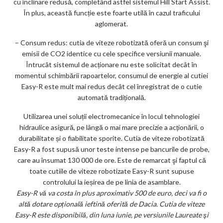
cu înclinare redusă, completând astfel sistemul Hill Start Assist.
În plus, această funcție este foarte utilă în cazul traficului
aglomerat.
– Consum redus: cutia de viteze robotizată oferă un consum şi
emisii de CO2 identice cu cele specifice versiunii manuale.
Întrucât sistemul de acționare nu este solicitat decât în
momentul schimbării rapoartelor, consumul de energie al cutiei
Easy-R este mult mai redus decât cel înregistrat de o cutie
automată tradițională.
Utilizarea unei soluții electromecanice în locul tehnologiei
hidraulice asigură, pe lângă o mai mare precizie a acționării, o
durabilitate și o fiabilitate sporite. Cutia de viteze robotizată
Easy-R a fost supusă unor teste intense pe bancurile de probe,
care au însumat 130 000 de ore. Este de remarcat şi faptul că
toate cutiile de viteze robotizate Easy-R sunt supuse
controlului la ieșirea de pe linia de asamblare.
Easy-R vă va costa în plus aproximativ 500 de euro, deci va fi o
altă dotare opțională ieftină oferită de Dacia. Cutia de viteze
Easy-R este disponibilă, din luna iunie, pe versiunile Laureate şi