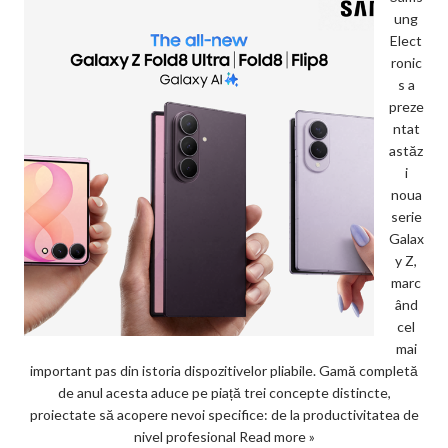
ung
Elect
ronic
s a
preze
ntat
astăz
i
noua
serie
Galax
y Z,
marc
ând
cel
mai
important pas din istoria dispozitivelor pliabile. Gamă completă
de anul acesta aduce pe piață trei concepte distincte,
proiectate să acopere nevoi specifice: de la productivitatea de
nivel profesional
Read more »