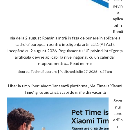
devin
e
aplica
bil în
Româ
nia de la 2 august România intră în faza de punere în aplicare a
cadrului european pentru inteligența artificială (AI Act).
Începând cu 2 august 2026, Regulamentul UE privind inteligența
artificială devine aplicabil la nivel național, cu un calendar
etapizat pentru…
Read more »
Source:
TechnoReport.ro
|
Published:
iulie 27, 2026 - 6:27 am
Liber la timp liber: Xiaomi lansează platforma „Me Time is Xiaomi
Time” și te ajută să scapi de grijile din vacanță
Sezo
nul
conc
ediilo
r