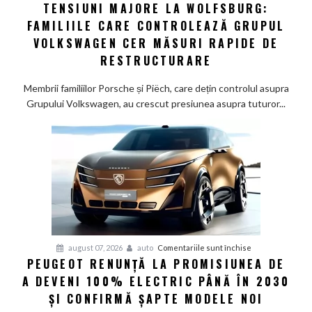
TENSIUNI MAJORE LA WOLFSBURG:
Tensiuni
FAMILIILE CARE CONTROLEAZĂ GRUPUL
majore
la
VOLKSWAGEN CER MĂSURI RAPIDE DE
Wolfsburg:
RESTRUCTURARE
Familiile
care
Membrii familiilor Porsche și Piëch, care dețin controlul asupra
controlează
Grupului Volkswagen, au crescut presiunea asupra tuturor...
Grupul
Volkswagen
cer
măsuri
rapide
de
restructurare
pentru
august 07, 2026
auto
Comentariile sunt închise
PEUGEOT RENUNȚĂ LA PROMISIUNEA DE
Peugeot
A DEVENI 100% ELECTRIC PÂNĂ ÎN 2030
renunță
la
ȘI CONFIRMĂ ȘAPTE MODELE NOI
promisiunea