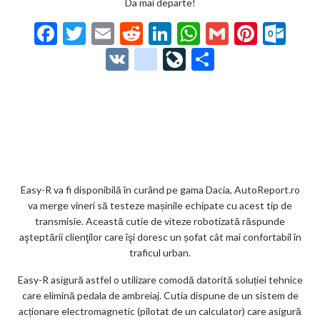
Da mai departe!
F
T
E
R
Li
W
G
Pi
O
ac
w
m
e
n
h
m
nt
ut
V
g
Li
P
e
itt
ai
d
ke
at
ai
er
lo
K
o
ve
ar
b
er
l
di
dI
s
l
es
o
o
Jo
ta
o
t
n
A
t
k.
gl
ur
je
o
p
co
e_
n
az
k
p
m
b
al
ă
o
Easy-R va fi disponibilă în curând pe gama Dacia, AutoReport.ro
va merge vineri să testeze mașinile echipate cu acest tip de
o
transmisie. Această cutie de viteze robotizată răspunde
k
aşteptării clienţilor care îşi doresc un șofat cât mai confortabil în
traficul urban.
m
Easy-R asigură astfel o utilizare comodă datorită soluției tehnice
ar
care elimină pedala de ambreiaj. Cutia dispune de un sistem de
ks
acționare electromagnetic (pilotat de un calculator) care asigură