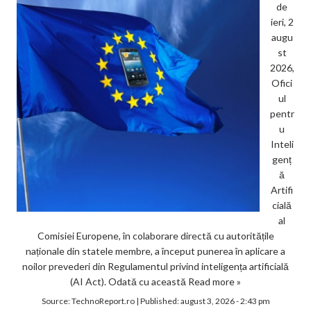
de
ieri, 2
augu
st
2026,
Ofici
ul
pentr
u
Inteli
genț
ă
Artifi
cială
al
Comisiei Europene, în colaborare directă cu autoritățile
naționale din statele membre, a început punerea în aplicare a
noilor prevederi din Regulamentul privind inteligența artificială
(AI Act). Odată cu această
Read more »
Source:
TechnoReport.ro
|
Published:
august 3, 2026 - 2:43 pm