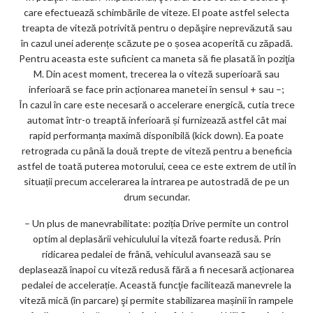
care efectuează schimbările de viteze. El poate astfel selecta
treapta de viteză potrivită pentru o depăşire neprevăzută sau
în cazul unei aderențe scăzute pe o șosea acoperită cu zăpadă.
Pentru aceasta este suficient ca maneta să fie plasată în poziţia
M. Din acest moment, trecerea la o viteză superioară sau
inferioară se face prin acționarea manetei în sensul + sau –;
În cazul în care este necesară o accelerare energică, cutia trece
automat într-o treaptă inferioară și furnizează astfel cât mai
rapid performanța maximă disponibilă (kick down). Ea poate
retrograda cu până la două trepte de viteză pentru a beneficia
astfel de toată puterea motorului, ceea ce este extrem de util în
situații precum accelerarea la intrarea pe autostradă de pe un
drum secundar.
– Un plus de manevrabilitate: poziția Drive permite un control
optim al deplasării vehiculului la viteză foarte redusă. Prin
ridicarea pedalei de frână, vehiculul avansează sau se
deplasează înapoi cu viteză redusă fără a fi necesară acționarea
pedalei de accelerație. Această funcţie facilitează manevrele la
viteză mică (în parcare) şi permite stabilizarea mașinii în rampele