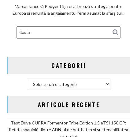
de
Marca franceză Peugeot își recalibrează strategia pentru
a
Europa și renunță la angajamentul ferm asumat la sfârșitul...
deveni
100%
electric
până
în
2030
și
CATEGORII
confirmă
șapte
modele
Categorii
noi
ARTICOLE RECENTE
Test Drive CUPRA Formentor Tribe Edition 1.5 eTSI 150 CP:
Rețeta spaniolă dintre ADN-ul de hot-hatch și sustenabilitatea
viitorului