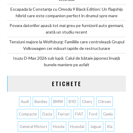
Escapada la Constanța cu Omoda 9 Black Edition: Un flagship
hibrid care este companion perfect în drumul spre mare
Povara datoriilor apasă tot mai greu pe furnizorii auto germani,
arată un studiu recent
Tensiuni majore la Wolfsburg: Familiile care controlează Grupul
Volkswagen cer măsuri rapide de restructurare
Isuzu D-Max 2026 sub lupă: Calul de bătaie japonez învață
bunele maniere pe asfalt
ETICHETE
Audi
Bentley
BMW
BYD
Chery
Citroen
Compacte
Dacia
Ferrari
FIAT
Ford
Geely
General Motors
Honda
Hyundai
Jaguar
Kia