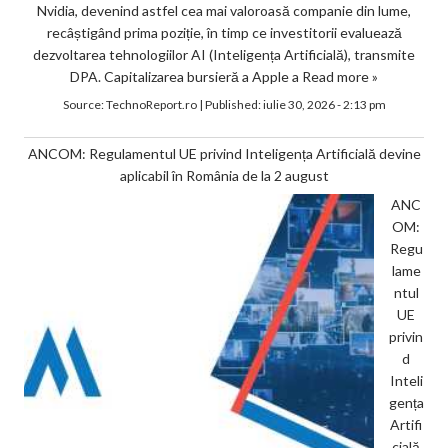
Nvidia, devenind astfel cea mai valoroasă companie din lume,
recâștigând prima poziție, în timp ce investitorii evaluează
dezvoltarea tehnologiilor AI (Inteligența Artificială), transmite
DPA. Capitalizarea bursieră a Apple a
Read more »
Source:
TechnoReport.ro
|
Published:
iulie 30, 2026 - 2:13 pm
ANCOM: Regulamentul UE privind Inteligența Artificială devine
aplicabil în România de la 2 august
ANC
OM:
Regu
lame
ntul
UE
privin
d
Inteli
gența
Artifi
cială