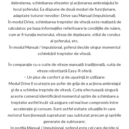
debreierea, schimbarea vitezelor și acționarea ambreiajului în
locul șoferului. Ea dispune de două moduri de funcționare,
adaptate tuturor nevoilor: Drive sau Manual (Impulsional).
În modul Drive, schimbarea treptelor de viteză este realizată de
calculator, pe baza informațiilor referitoare la condițiile de rulare,
cum ar fi turația motorului, viteza de deplasare, stilul de condus
al șoferului, etc.
În modul Manual / Impulsional, şoferul decide singur momentul
schimbării treptelor de viteză.
În comparație cu o cutie de viteze manuală tradițională, cutia de
viteze robotizată Easy-R oferă:
– Un plus de confort și de ușurință în utilizare:
Modul Drive îl scutește pe șofer de grija de a acționa ambreiajul
şi de a schimba treptele de viteză. Cutia efectuează singură
aceste comenzi identificând momentul optim de schimbare a
treptelor astfel încât să asigure cel mai bun compromis între
accelerație şi consum. Sunt astfel evitate situațiile în care
motorul funcționează supraturat sau subturat precum şi opririle
generate de subturare;
In poziţia Manual / Impulsional, şoferul este cel care decide şi