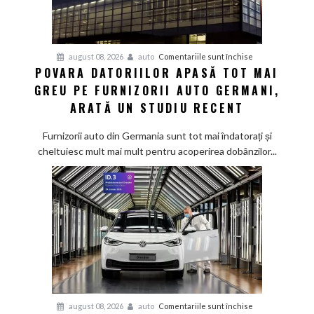
pentru
august 08, 2026
auto
Comentariile sunt închise
POVARA DATORIILOR APASĂ TOT MAI
Povara
GREU PE FURNIZORII AUTO GERMANI,
datoriilor
apasă
ARATĂ UN STUDIU RECENT
tot
mai
Furnizorii auto din Germania sunt tot mai îndatorați și
greu
cheltuiesc mult mai mult pentru acoperirea dobânzilor...
pe
furnizorii
auto
germani,
arată
un
studiu
recent
pentru
august 08, 2026
auto
Comentariile sunt închise