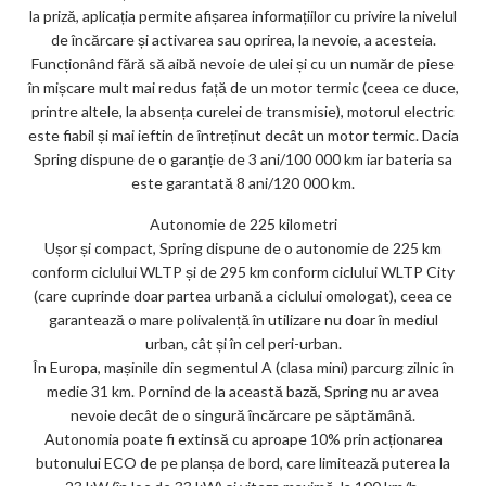
la priză, aplicația permite afișarea informațiilor cu privire la nivelul
de încărcare și activarea sau oprirea, la nevoie, a acesteia.
Funcționând fără să aibă nevoie de ulei și cu un număr de piese
în mișcare mult mai redus față de un motor termic (ceea ce duce,
printre altele, la absența curelei de transmisie), motorul electric
este fiabil și mai ieftin de întreținut decât un motor termic. Dacia
Spring dispune de o garanție de 3 ani/100 000 km iar bateria sa
este garantată 8 ani/120 000 km.
Autonomie de 225 kilometri
Ușor și compact, Spring dispune de o autonomie de 225 km
conform ciclului WLTP și de 295 km conform ciclului WLTP City
(care cuprinde doar partea urbană a ciclului omologat), ceea ce
garantează o mare polivalență în utilizare nu doar în mediul
urban, cât și în cel peri-urban.
În Europa, mașinile din segmentul A (clasa mini) parcurg zilnic în
medie 31 km. Pornind de la această bază, Spring nu ar avea
nevoie decât de o singură încărcare pe săptămână.
Autonomia poate fi extinsă cu aproape 10% prin acționarea
butonului ECO de pe planșa de bord, care limitează puterea la