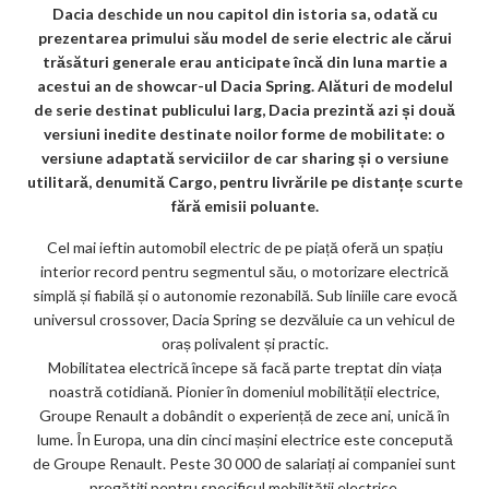
o
Dacia deschide un nou capitol din istoria sa, odată cu
prezentarea primului său model de serie electric ale cărui
o
trăsături generale erau anticipate încă din luna martie a
k
acestui an de showcar-ul Dacia Spring. Alături de modelul
de serie destinat publicului larg, Dacia prezintă azi și două
m
versiuni inedite destinate noilor forme de mobilitate: o
ar
versiune adaptată serviciilor de car sharing și o versiune
utilitară, denumită Cargo, pentru livrările pe distanțe scurte
ks
fără emisii poluante.
Cel mai ieftin automobil electric de pe piață oferă un spațiu
interior record pentru segmentul său, o motorizare electrică
simplă și fiabilă și o autonomie rezonabilă. Sub liniile care evocă
universul crossover, Dacia Spring se dezvăluie ca un vehicul de
oraș polivalent și practic.
Mobilitatea electrică începe să facă parte treptat din viața
noastră cotidiană. Pionier în domeniul mobilității electrice,
Groupe Renault a dobândit o experiență de zece ani, unică în
lume. În Europa, una din cinci mașini electrice este concepută
de Groupe Renault. Peste 30 000 de salariați ai companiei sunt
pregătiți pentru specificul mobilității electrice.