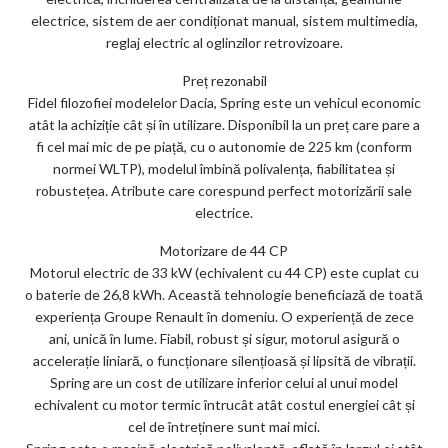
electrice, sistem de aer condiționat manual, sistem multimedia,
reglaj electric al oglinzilor retrovizoare.
Preț rezonabil
Fidel filozofiei modelelor Dacia, Spring este un vehicul economic
atât la achiziție cât și în utilizare. Disponibil la un preț care pare a
fi cel mai mic de pe piață, cu o autonomie de 225 km (conform
normei WLTP), modelul îmbină polivalența, fiabilitatea și
robustețea. Atribute care corespund perfect motorizării sale
electrice.
Motorizare de 44 CP
Motorul electric de 33 kW (echivalent cu 44 CP) este cuplat cu
o baterie de 26,8 kWh. Această tehnologie beneficiază de toată
experiența Groupe Renault în domeniu. O experiență de zece
ani, unică în lume. Fiabil, robust și sigur, motorul asigură o
accelerație liniară, o funcționare silențioasă și lipsită de vibrații.
Spring are un cost de utilizare inferior celui al unui model
echivalent cu motor termic întrucât atât costul energiei cât și
cel de întreținere sunt mai mici.