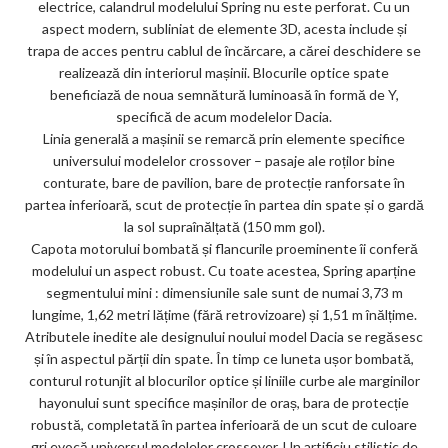
electrice, calandrul modelului Spring nu este perforat. Cu un
aspect modern, subliniat de elemente 3D, acesta include și
trapa de acces pentru cablul de încărcare, a cărei deschidere se
realizează din interiorul mașinii. Blocurile optice spate
beneficiază de noua semnătură luminoasă în formă de Y,
specifică de acum modelelor Dacia.
Linia generală a mașinii se remarcă prin elemente specifice
universului modelelor crossover – pasaje ale roților bine
conturate, bare de pavilion, bare de protecție ranforsate în
partea inferioară, scut de protecție în partea din spate și o gardă
la sol supraînălțată (150 mm gol).
Capota motorului bombată și flancurile proeminente îi conferă
modelului un aspect robust. Cu toate acestea, Spring aparține
segmentului mini : dimensiunile sale sunt de numai 3,73 m
lungime, 1,62 metri lățime (fără retrovizoare) și 1,51 m înălțime.
Atributele inedite ale designului noului model Dacia se regăsesc
și în aspectul părții din spate. În timp ce luneta ușor bombată,
conturul rotunjit al blocurilor optice și liniile curbe ale marginilor
hayonului sunt specifice mașinilor de oraș, bara de protecție
robustă, completată în partea inferioară de un scut de culoare
gri evocă universul modelelor crossover. Un artificiu stilistic de