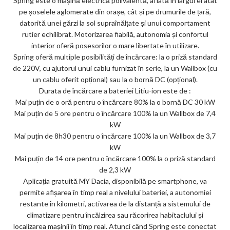
Spring este o mașină electrică polivalentă, aflată în largul ei atât
pe șoselele aglomerate din orașe, cât și pe drumurile de țară,
datorită unei gărzi la sol supraînălțate și unui comportament
rutier echilibrat. Motorizarea fiabilă, autonomia și confortul
interior oferă posesorilor o mare libertate în utilizare.
Spring oferă multiple posibilități de încărcare: la o priză standard
de 220V, cu ajutorul unui cablu furnizat în serie, la un Wallbox (cu
un cablu oferit opțional) sau la o bornă DC (opțional).
Durata de încărcare a bateriei Litiu-ion este de :
Mai puțin de o oră pentru o încărcare 80% la o bornă DC 30 kW
Mai puțin de 5 ore pentru o încărcare 100% la un Wallbox de 7,4
kW
Mai puțin de 8h30 pentru o încărcare 100% la un Wallbox de 3,7
kW
Mai puțin de 14 ore pentru o încărcare 100% la o priză standard
de 2,3 kW
Aplicația gratuită MY Dacia, disponibilă pe smartphone, va
permite afișarea în timp real a nivelului bateriei, a autonomiei
restante în kilometri, activarea de la distanță a sistemului de
climatizare pentru încălzirea sau răcorirea habitaclului și
localizarea mașinii în timp real. Atunci când Spring este conectat