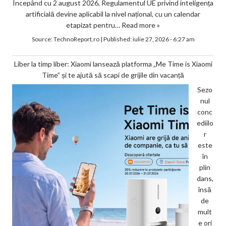
Începând cu 2 august 2026, Regulamentul UE privind inteligența
artificială devine aplicabil la nivel național, cu un calendar
etapizat pentru…
Read more »
Source:
TechnoReport.ro
|
Published:
iulie 27, 2026 - 6:27 am
Liber la timp liber: Xiaomi lansează platforma „Me Time is Xiaomi
Time” și te ajută să scapi de grijile din vacanță
Sezo
nul
conc
ediilo
r
este
în
plin
dans,
însă
de
mult
e ori