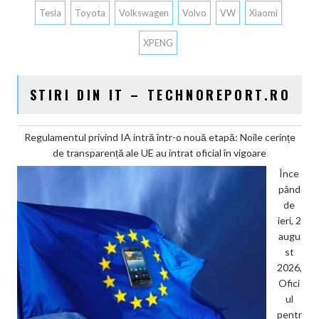
Tesla
Toyota
Volkswagen
Volvo
VW
Xiaomi
XPENG
STIRI DIN IT – TECHNOREPORT.RO
Regulamentul privind IA intră într-o nouă etapă: Noile cerințe
de transparență ale UE au intrat oficial în vigoare
Înce
pând
de
ieri, 2
augu
st
2026,
Ofici
ul
pentr