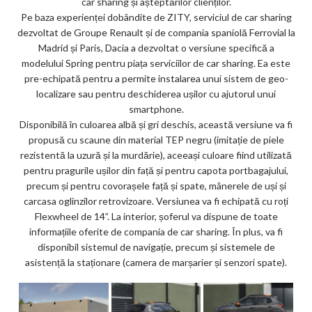
car sharing și așteptărilor clienților.
Pe baza experienței dobândite de ZITY, serviciul de car sharing
dezvoltat de Groupe Renault și de compania spaniolă Ferrovial la
Madrid și Paris, Dacia a dezvoltat o versiune specifică a
modelului Spring pentru piața serviciilor de car sharing. Ea este
pre-echipată pentru a permite instalarea unui sistem de geo-
localizare sau pentru deschiderea ușilor cu ajutorul unui
smartphone.
Disponibilă în culoarea albă și gri deschis, această versiune va fi
propusă cu scaune din material TEP negru (imitație de piele
rezistentă la uzură și la murdărie), aceeași culoare fiind utilizată
pentru pragurile ușilor din față și pentru capota portbagajului,
precum și pentru covorașele față și spate, mânerele de uși și
carcasa oglinzilor retrovizoare. Versiunea va fi echipată cu roți
Flexwheel de 14”. La interior, șoferul va dispune de toate
informațiile oferite de compania de car sharing. În plus, va fi
disponibil sistemul de navigație, precum și sistemele de
asistență la staționare (camera de marșarier și senzori spate).