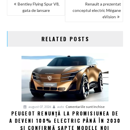
NAVIGARE
Bentley Flying Spur V8,
Renault a prezentat
gata de lansare
conceptul electric Mégane
ÎN
eVision
ARTICOLE
RELATED POSTS
pentru
august 07, 2026
auto
Comentariile sunt închise
PEUGEOT RENUNȚĂ LA PROMISIUNEA DE
Peugeot
A DEVENI 100% ELECTRIC PÂNĂ ÎN 2030
renunță
la
ȘI CONFIRMĂ ȘAPTE MODELE NOI