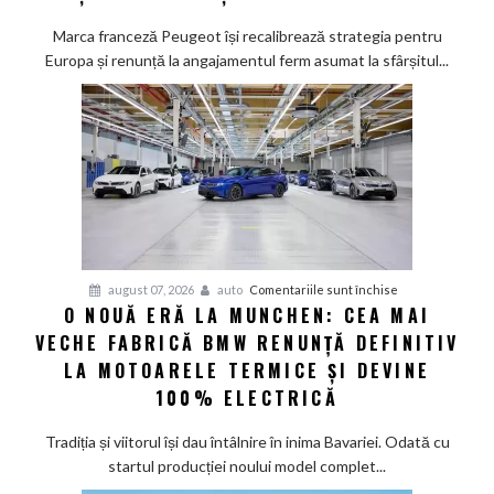
promisiunea
de
Marca franceză Peugeot își recalibrează strategia pentru
a
Europa și renunță la angajamentul ferm asumat la sfârșitul...
deveni
100%
electric
până
în
2030
și
confirmă
șapte
pentru
august 07, 2026
auto
Comentariile sunt închise
modele
O NOUĂ ERĂ LA MUNCHEN: CEA MAI
O
noi
VECHE FABRICĂ BMW RENUNȚĂ DEFINITIV
nouă
eră
LA MOTOARELE TERMICE ȘI DEVINE
la
100% ELECTRICĂ
Munchen:
Cea
Tradiția și viitorul își dau întâlnire în inima Bavariei. Odată cu
mai
startul producției noului model complet...
veche