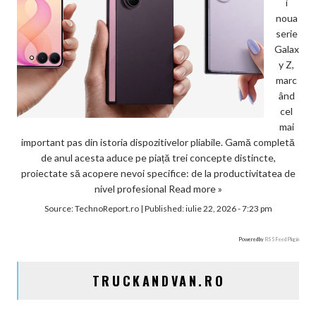
i
noua
serie
Galax
y Z,
marc
ând
cel
mai
important pas din istoria dispozitivelor pliabile. Gamă completă
de anul acesta aduce pe piață trei concepte distincte,
proiectate să acopere nevoi specifice: de la productivitatea de
nivel profesional
Read more »
Source:
TechnoReport.ro
|
Published:
iulie 22, 2026 - 7:23 pm
Powered by
RSS Feed Plugin
TRUCKANDVAN.RO