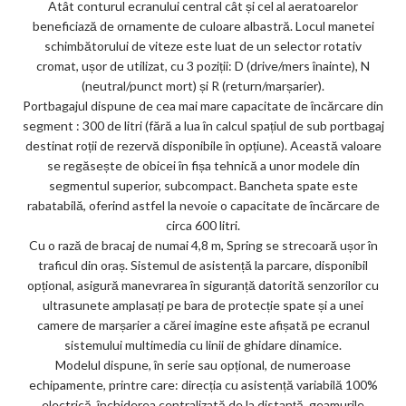
Atât conturul ecranului central cât și cel al aeratoarelor
beneficiază de ornamente de culoare albastră. Locul manetei
schimbătorului de viteze este luat de un selector rotativ
cromat, ușor de utilizat, cu 3 poziții: D (drive/mers înainte), N
(neutral/punct mort) și R (return/marșarier).
Portbagajul dispune de cea mai mare capacitate de încărcare din
segment : 300 de litri (fără a lua în calcul spațiul de sub portbagaj
destinat roții de rezervă disponibile în opțiune). Această valoare
se regăsește de obicei în fișa tehnică a unor modele din
segmentul superior, subcompact. Bancheta spate este
rabatabilă, oferind astfel la nevoie o capacitate de încărcare de
circa 600 litri.
Cu o rază de bracaj de numai 4,8 m, Spring se strecoară ușor în
traficul din oraș. Sistemul de asistență la parcare, disponibil
opțional, asigură manevrarea în siguranță datorită senzorilor cu
ultrasunete amplasați pe bara de protecție spate și a unei
camere de marșarier a cărei imagine este afișată pe ecranul
sistemului multimedia cu linii de ghidare dinamice.
Modelul dispune, în serie sau opțional, de numeroase
echipamente, printre care: direcția cu asistență variabilă 100%
electrică, închiderea centralizată de la distanță, geamurile