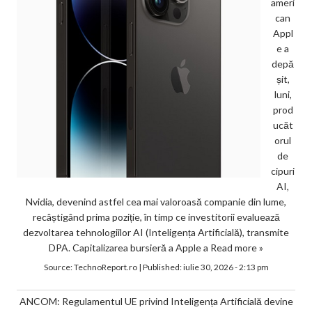
ameri
can
Appl
e a
depă
șit,
luni,
prod
ucăt
orul
de
cipuri
AI,
Nvidia, devenind astfel cea mai valoroasă companie din lume,
recâștigând prima poziție, în timp ce investitorii evaluează
dezvoltarea tehnologiilor AI (Inteligența Artificială), transmite
DPA. Capitalizarea bursieră a Apple a
Read more »
Source:
TechnoReport.ro
|
Published:
iulie 30, 2026 - 2:13 pm
ANCOM: Regulamentul UE privind Inteligența Artificială devine