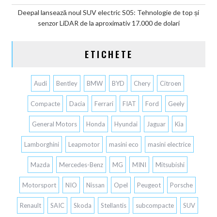
Deepal lansează noul SUV electric S05: Tehnologie de top și
senzor LiDAR de la aproximativ 17.000 de dolari
ETICHETE
Audi
Bentley
BMW
BYD
Chery
Citroen
Compacte
Dacia
Ferrari
FIAT
Ford
Geely
General Motors
Honda
Hyundai
Jaguar
Kia
Lamborghini
Leapmotor
masini eco
masini electrice
Mazda
Mercedes-Benz
MG
MINI
Mitsubishi
Motorsport
NIO
Nissan
Opel
Peugeot
Porsche
Renault
SAIC
Skoda
Stellantis
subcompacte
SUV