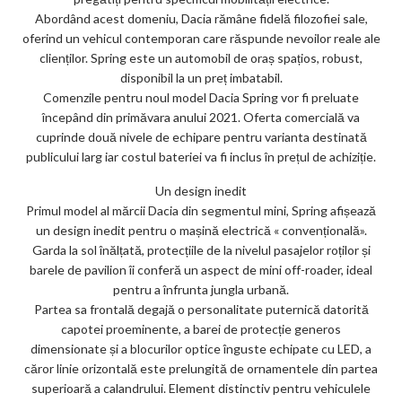
Abordând acest domeniu, Dacia rămâne fidelă filozofiei sale,
oferind un vehicul contemporan care răspunde nevoilor reale ale
clienților. Spring este un automobil de oraș spațios, robust,
disponibil la un preț imbatabil.
Comenzile pentru noul model Dacia Spring vor fi preluate
începând din primăvara anului 2021. Oferta comercială va
cuprinde două nivele de echipare pentru varianta destinată
publicului larg iar costul bateriei va fi inclus în prețul de achiziție.
Un design inedit
Primul model al mărcii Dacia din segmentul mini, Spring afișează
un design inedit pentru o mașină electrică « convențională».
Garda la sol înălțată, protecțiile de la nivelul pasajelor roților și
barele de pavilion îi conferă un aspect de mini off-roader, ideal
pentru a înfrunta jungla urbană.
Partea sa frontală degajă o personalitate puternică datorită
capotei proeminente, a barei de protecție generos
dimensionate și a blocurilor optice înguste echipate cu LED, a
căror linie orizontală este prelungită de ornamentele din partea
superioară a calandrului. Element distinctiv pentru vehiculele