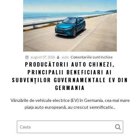
fabrică
BMW
renunță
definitiv
la
motoarele
termice
și
pentru
august 07, 2026
auto
Comentariile sunt închise
devine
PRODUCĂTORII AUTO CHINEZI,
Producătorii
100%
PRINCIPALII BENEFICIARI AI
auto
electrică
chinezi,
SUBVENȚILOR GUVERNAMENTALE EV DIN
principalii
GERMANIA
beneficiari
ai
Vânzările de vehicule electrice (EV) în Germania, cea mai mare
subvenților
piața auto europeană, au crescut semnificativ...
guvernamentale
EV
din
Germania