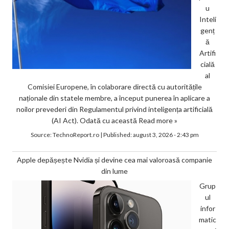
u
Inteli
genț
ă
Artifi
cială
al
Comisiei Europene, în colaborare directă cu autoritățile
naționale din statele membre, a început punerea în aplicare a
noilor prevederi din Regulamentul privind inteligența artificială
(AI Act). Odată cu această
Read more »
Source:
TechnoReport.ro
|
Published:
august 3, 2026 - 2:43 pm
Apple depășește Nvidia și devine cea mai valoroasă companie
din lume
Grup
ul
infor
matic