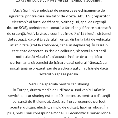
23 kW (în loc de 33 kW) și viteza maximă, la 100 km/h.
Dacia Spring beneficiază de numeroase echipamente de
siguranță, printre care: limitator de viteză, ABS, ESP, repartitor
electronic al forței de frânare, 6 airbag-uri, apel de urgență
(buton SOS), aprindere automată a farurilor și frânare automată
de urgență. Activ la viteze cuprinse între 7 și 125 km/h, sistemul
detectează, datorită radarului frontal, distanța față de vehiculul
aflat în față (atât la staționare, cât și în deplasare). În cazul în
care este detectat un risc de coliziune, sistemul alertează
șoferul atât vizual cât și acustic înainte de a amplifica
performanța sistemului de frânare dacă șoferul frânează dar
riscul rămâne prezent sau de a acționa automat frânele dacă
șoferul nu apasă pedala.
Versiune specială pentru car-sharing
În Europa, durata medie de utilizare a unui vehicul aflat în
serviciu de car sharing este de 40 de minute, pentru o distanță
parcursă de 8 kilometri. Dacia Spring corespunde perfect
acestei utilizări: electric, simplu de utilizat, fiabil și robust. În
plus, prețul său corespunde modelului economic al serviciilor de