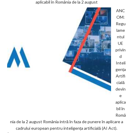
aplicabil în România de la 2 august
ANC
OM:
Regu
lame
ntul
UE
privin
d
Inteli
gența
Artifi
cială
devin
e
aplica
bil în
Româ
nia de la 2 august România intră în faza de punere în aplicare a
cadrului european pentru inteligența artificială (AI Act).