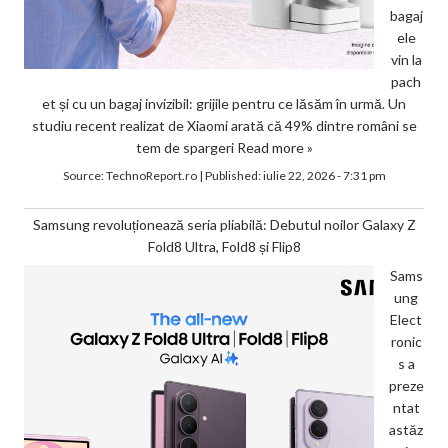
bagaj
ele
vin la
pach
et și cu un bagaj invizibil: grijile pentru ce lăsăm în urmă. Un
studiu recent realizat de Xiaomi arată că 49% dintre români se
tem de spargeri
Read more »
Source:
TechnoReport.ro
|
Published:
iulie 22, 2026 - 7:31 pm
Samsung revoluționează seria pliabilă: Debutul noilor Galaxy Z
Fold8 Ultra, Fold8 și Flip8
Sams
ung
Elect
ronic
s a
preze
ntat
astăz