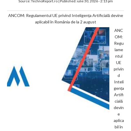
Source:
TechnoReport.ro
|
Published:
iulie 30, 2026 - 2:13 pm
ANCOM: Regulamentul UE privind Inteligența Artificială devine
aplicabil în România de la 2 august
ANC
OM:
Regu
lame
ntul
UE
privin
d
Inteli
gența
Artifi
cială
devin
e
aplica
bil în