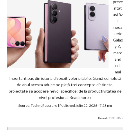
preze
ntat
astăz
i
noua
serie
Galax
y Z,
marc
ând
cel
mai
important pas din istoria dispozitivelor pliabile. Gamă completă
de anul acesta aduce pe piață trei concepte distincte,
proiectate să acopere nevoi specifice: de la productivitatea de
nivel profesional
Read more »
Source:
TechnoReport.ro
|
Published:
iulie 22, 2026 - 7:23 pm
Powered by
RSS Feed Plugin