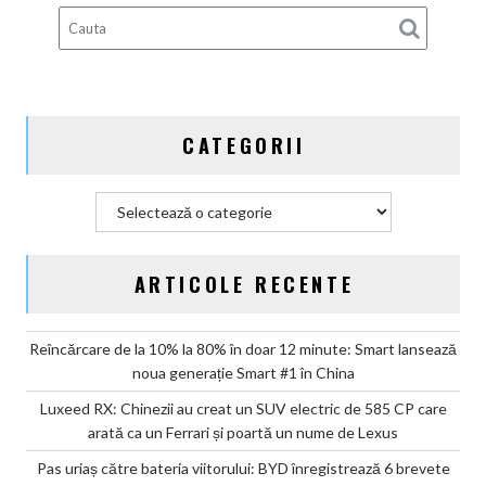
coupe-
urilor
refuză
să
moară,
CATEGORII
dar
învață
să
Categorii
șoptească
ARTICOLE RECENTE
Reîncărcare de la 10% la 80% în doar 12 minute: Smart lansează
noua generație Smart #1 în China
Luxeed RX: Chinezii au creat un SUV electric de 585 CP care
arată ca un Ferrari și poartă un nume de Lexus
Pas uriaș către bateria viitorului: BYD înregistrează 6 brevete