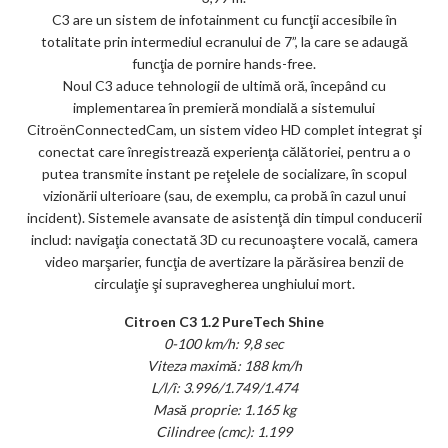
C3 are un sistem de infotainment cu funcţii accesibile în
totalitate prin intermediul ecranului de 7”, la care se adaugă
funcţia de pornire hands-free.
Noul C3 aduce tehnologii de ultimă oră, începând cu
implementarea în premieră mondială a sistemului
CitroënConnectedCam, un sistem video HD complet integrat şi
conectat care înregistrează experienţa călătoriei, pentru a o
putea transmite instant pe reţelele de socializare, în scopul
vizionării ulterioare (sau, de exemplu, ca probă în cazul unui
incident). Sistemele avansate de asistenţă din timpul conducerii
includ: navigaţia conectată 3D cu recunoaştere vocală, camera
video marşarier, funcţia de avertizare la părăsirea benzii de
circulaţie şi supravegherea unghiului mort.
Citroen C3 1.2 PureTech Shine
0-100 km/h: 9,8 sec
Viteza maximă: 188 km/h
L/l/î: 3.996/1.749/1.474
Masă proprie: 1.165 kg
Cilindree (cmc): 1.199