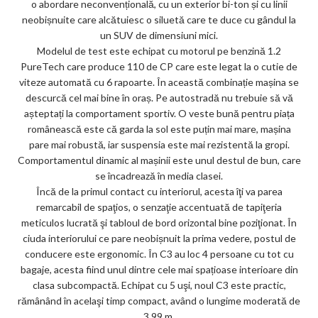
o abordare neconvențională, cu un exterior bi-ton și cu linii
neobișnuite care alcătuiesc o siluetă care te duce cu gândul la
un SUV de dimensiuni mici.
Modelul de test este echipat cu motorul pe benzină 1.2
PureTech care produce 110 de CP care este legat la o cutie de
viteze automată cu 6 rapoarte. În această combinație mașina se
descurcă cel mai bine în oraș. Pe autostradă nu trebuie să vă
așteptați la comportament sportiv. O veste bună pentru piața
românească este că garda la sol este puțin mai mare, mașina
pare mai robustă, iar suspensia este mai rezistentă la gropi.
Comportamentul dinamic al mașinii este unul destul de bun, care
se încadrează în media clasei.
Încă de la primul contact cu interiorul, acesta îţi va parea
remarcabil de spaţios, o senzaţie accentuată de tapiţeria
meticulos lucrată şi tabloul de bord orizontal bine poziţionat. În
ciuda interiorului ce pare neobișnuit la prima vedere, postul de
conducere este ergonomic. În C3 au loc 4 persoane cu tot cu
bagaje, acesta fiind unul dintre cele mai spațioase interioare din
clasa subcompactă. Echipat cu 5 uşi, noul C3 este practic,
rămânând în acelaşi timp compact, având o lungime moderată de
3,99 m.