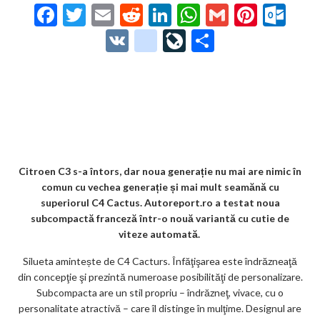
F
T
E
R
Li
W
G
Pi
O
ac
w
m
e
n
h
m
nt
ut
V
g
Li
P
e
itt
ai
d
ke
at
ai
er
lo
K
o
ve
ar
b
er
l
di
dI
s
l
es
o
o
Jo
ta
o
t
n
A
t
k.
gl
ur
je
o
p
co
e_
n
az
k
p
m
b
al
ă
o
Citroen C3 s-a întors, dar noua generație nu mai are nimic în
comun cu vechea generație și mai mult seamănă cu
o
superiorul C4 Cactus. Autoreport.ro a testat noua
k
subcompactă franceză într-o nouă variantă cu cutie de
viteze automată.
m
Silueta amintește de C4 Cacturs. Înfăţişarea este îndrăzneaţă
ar
din concepţie şi prezintă numeroase posibilităţi de personalizare.
ks
Subcompacta are un stil propriu – îndrăzneţ, vivace, cu o
personalitate atractivă – care îl distinge în mulţime. Designul are