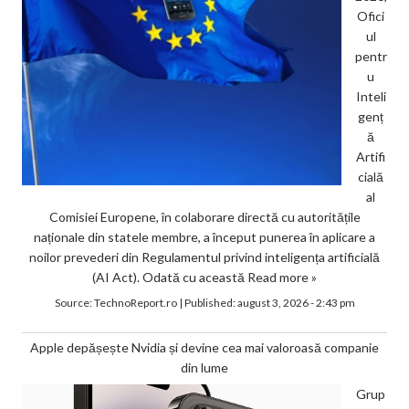
Ofici
ul
pentr
u
Inteli
genț
ă
Artifi
cială
al
Comisiei Europene, în colaborare directă cu autoritățile
naționale din statele membre, a început punerea în aplicare a
noilor prevederi din Regulamentul privind inteligența artificială
(AI Act). Odată cu această
Read more »
Source:
TechnoReport.ro
|
Published:
august 3, 2026 - 2:43 pm
Apple depășește Nvidia și devine cea mai valoroasă companie
din lume
Grup