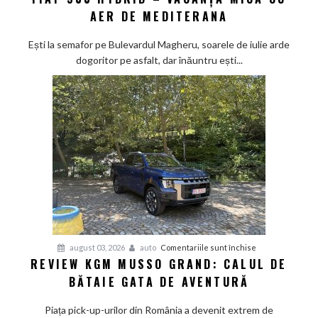
AER DE MEDITERANA
500
Hybrid
Ești la semafor pe Bulevardul Magheru, soarele de iulie arde
–
dogoritor pe asfalt, dar înăuntru ești...
vacanța
mică
cu
aer
de
Mediterana
pentru
august 03, 2026
auto
Comentariile sunt închise
REVIEW KGM MUSSO GRAND: CALUL DE
Review
BĂTAIE GATA DE AVENTURĂ
KGM
Musso
Piața pick-up-urilor din România a devenit extrem de
Grand: