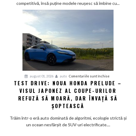
competitivă, însă puține modele reușesc să îmbine cu...
Calul
de
bătaie
gata
de
aventură
pentru
august 01, 2026
auto
Comentariile sunt închise
TEST DRIVE: NOUA HONDA PRELUDE –
Test
VISUL JAPONEZ AL COUPE-URILOR
Drive:
Noua
REFUZĂ SĂ MOARĂ, DAR ÎNVAȚĂ SĂ
Honda
ȘOPTEASCĂ
Prelude
–
Trăim într-o eră auto dominată de algoritmi, ecologie strictă și
Visul
un ocean nesfârșit de SUV-uri electrificate....
japonez
al