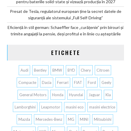
pentru bateriile solid-state și vizează producția în 2027
Presat de Tesla, regulatorul european ține la secret datele de
siguranță ale sistemului „Full Self-Driving”
Eficiență în stil german: Schaeffler face „curățenie” prin birouri și
trimite angajații la pensie, deși profitul e în linie cu așteptările
ETICHETE
Audi
Bentley
BMW
BYD
Chery
Citroen
Compacte
Dacia
Ferrari
FIAT
Ford
Geely
General Motors
Honda
Hyundai
Jaguar
Kia
Lamborghini
Leapmotor
masini eco
masini electrice
Mazda
Mercedes-Benz
MG
MINI
Mitsubishi