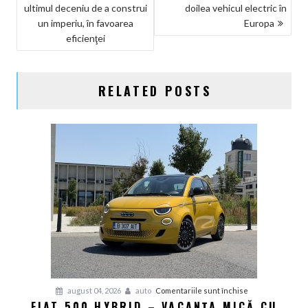
ultimul deceniu de a construi
doilea vehicul electric în
ARTICOLE
un imperiu, în favoarea
Europa
eficienţei
RELATED POSTS
pentru
august 04, 2026
auto
Comentariile sunt închise
FIAT 500 HYBRID – VACANȚA MICĂ CU
Fiat