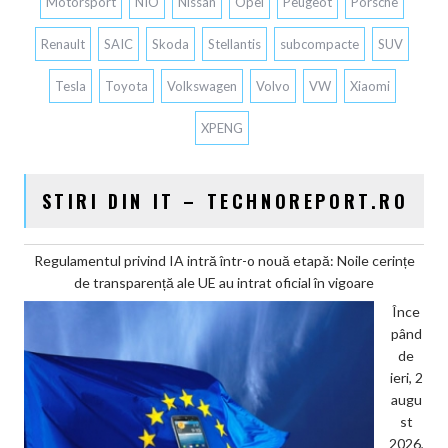
Motorsport
NIO
Nissan
Opel
Peugeot
Porsche
Renault
SAIC
Skoda
Stellantis
subcompacte
SUV
Tesla
Toyota
Volkswagen
Volvo
VW
Xiaomi
XPENG
STIRI DIN IT – TECHNOREPORT.RO
Regulamentul privind IA intră într-o nouă etapă: Noile cerințe
de transparență ale UE au intrat oficial în vigoare
Înce
pând
de
ieri, 2
augu
st
2026,