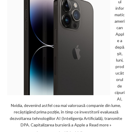
ul
infor
matic
ameri
can
Appl
e a
depă
șit,
luni,
prod
ucăt
orul
de
cipuri
AI,
Nvidia, devenind astfel cea mai valoroasă companie din lume,
recâștigând prima poziție, în timp ce investitorii evaluează
dezvoltarea tehnologiilor AI (Inteligența Artificială), transmite
DPA. Capitalizarea bursieră a Apple a
Read more »