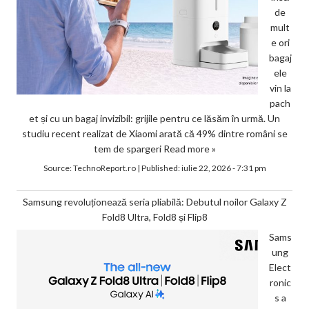
de
mult
e ori
bagaj
ele
vin la
pach
et și cu un bagaj invizibil: grijile pentru ce lăsăm în urmă. Un
studiu recent realizat de Xiaomi arată că 49% dintre români se
tem de spargeri
Read more »
Source:
TechnoReport.ro
|
Published:
iulie 22, 2026 - 7:31 pm
Samsung revoluționează seria pliabilă: Debutul noilor Galaxy Z
Fold8 Ultra, Fold8 și Flip8
Sams
ung
Elect
ronic
s a