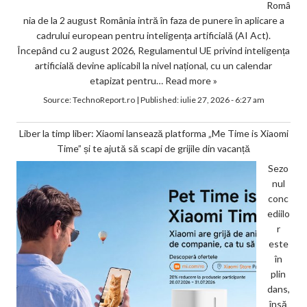
Româ
nia de la 2 august România intră în faza de punere în aplicare a
cadrului european pentru inteligența artificială (AI Act).
Începând cu 2 august 2026, Regulamentul UE privind inteligența
artificială devine aplicabil la nivel național, cu un calendar
etapizat pentru…
Read more »
Source:
TechnoReport.ro
|
Published:
iulie 27, 2026 - 6:27 am
Liber la timp liber: Xiaomi lansează platforma „Me Time is Xiaomi
Time” și te ajută să scapi de grijile din vacanță
Sezo
nul
conc
ediilo
r
este
în
plin
dans,
însă