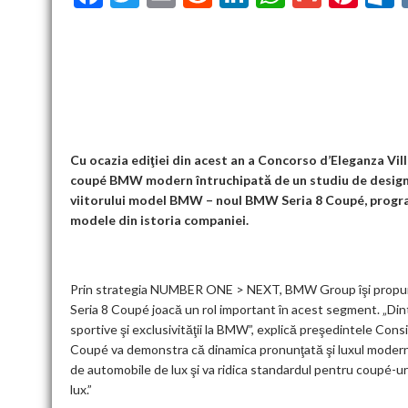
ac
w
m
e
n
h
m
nt
u
e
itt
ai
d
ke
at
ai
er
l
b
er
l
di
dI
s
l
es
o
t
n
A
t
k
o
p
k
p
Cu ocazia ediţiei din acest an a Concorso d’Eleganza V
coupé BMW modern întruchipată de un studiu de design 
viitorului model BMW – noul BMW Seria 8 Coupé, program
modele din istoria companiei.
Prin strategia NUMBER ONE > NEXT, BMW Group îşi propune să
Seria 8 Coupé joacă un rol important în acest segment. „Di
sportive şi exclusivităţii la BMW”, explică preşedintele Con
Coupé va demonstra că dinamica pronunţată şi luxul modern 
de automobile de lux şi va ridica standardul pentru coupé-uri
lux.”