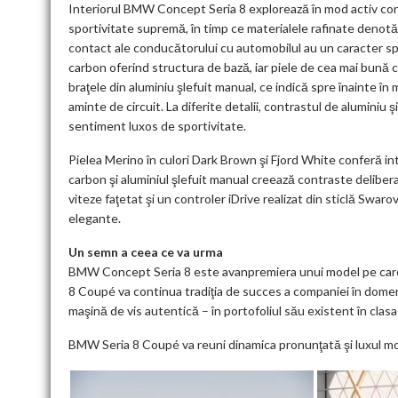
Interiorul BMW Concept Seria 8 explorează în mod activ contr
sportivitate supremă, în timp ce materialele rafinate denotă
contact ale conducătorului cu automobilul au un caracter spo
carbon oferind structura de bază, iar piele de cea mai bună c
braţele din aluminiu şlefuit manual, ce indică spre înainte î
aminte de circuit. La diferite detalii, contrastul de alumini
sentiment luxos de sportivitate.
Pielea Merino în culori Dark Brown şi Fjord White conferă int
carbon şi aluminiul şlefuit manual creează contraste delibera
viteze faţetat şi un controler iDrive realizat din sticlă Swar
elegante.
Un semn a ceea ce va urma
BMW Concept Seria 8 este avanpremiera unui model pe care B
8 Coupé va continua tradiţia de succes a companiei în domen
maşină de vis autentică – în portofoliul său existent în clasa
BMW Seria 8 Coupé va reuni dinamica pronunţată şi luxul mode