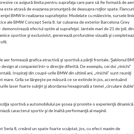
xpresive ce asigură limita pentru suprafaţa care pare să fie formată de aer
rea este atrasă de evazarea pronunţată de deasupra roţilor spate. Flancuri
nţei BMW în realizarea suprafeţelor. Modelate cu măiestrie, sursele lini
etice ale BMW Concept Seria 8. Iar culoarea de exterior Barcelona Grey
 – demonstrează efectul optim al suprafeţei. Jantele mari de 21 de ţoli, din
amice sportive şi exclusivist, generează profunzime vizuală şi completea
ofil.
gi de aer formează grafica atractivă şi sportivă a părţii frontale. Şablonul 
design al companiei într-o direcţie diferită. De exemplu, cei doi „rinichi”
tală. Inspiraţi din coupé-urile BMW din ultimii ani, „rinichii” sunt reuniţi
t mare. Grila se lărgeşte pe măsură ce se extinde în jos, accentuând
ile laser foarte subţiri şi abordarea hexagonală a temei „circulare duble”
că poziţia sportivă a automobilului pe şosea şi promite o experienţă dinamică
niază caracterul sportiv şi de înaltă performanţă al maşinii.
Seria 8, creând un spate foarte sculptat, jos, cu efect maxim de