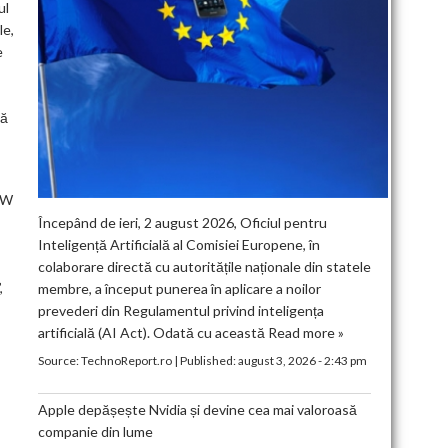
ul
le,
e
ză
BMW
Începând de ieri, 2 august 2026, Oficiul pentru
Inteligență Artificială al Comisiei Europene, în
colaborare directă cu autoritățile naționale din statele
,
membre, a început punerea în aplicare a noilor
prevederi din Regulamentul privind inteligența
artificială (AI Act). Odată cu această
Read more »
Source:
TechnoReport.ro
|
Published:
august 3, 2026 - 2:43 pm
Apple depășește Nvidia și devine cea mai valoroasă
companie din lume