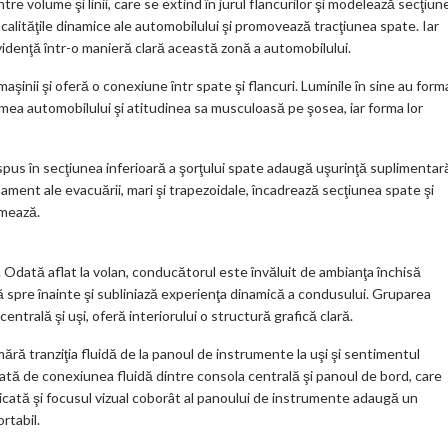
ntre volume şi linii, care se extind în jurul flancurilor şi modelează secţiun
 calităţile dinamice ale automobilului şi promovează tracţiunea spate. Iar
 evidenţă într-o manieră clară această zonă a automobilului.
e maşinii şi oferă o conexiune într spate şi flancuri. Luminile în sine au form
imea automobilului şi atitudinea sa musculoasă pe şosea, iar forma lor
 dispus în secţiunea inferioară a şorţului spate adaugă uşurinţă suplimentar
pament ale evacuării, mari şi trapezoidale, încadrează secţiunea spate şi
rmează.
 Odată aflat la volan, conducătorul este învăluit de ambianţa închisă
ază spre înainte şi subliniază experienţa dinamică a condusului. Gruparea
entrală şi uşi, oferă interiorului o structură grafică clară.
ără tranziţia fluidă de la panoul de instrumente la uşi şi sentimentul
cată de conexiunea fluidă dintre consola centrală şi panoul de bord, care
icată şi focusul vizual coborât al panoului de instrumente adaugă un
rtabil.