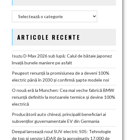
Categorii
ARTICOLE RECENTE
Isuzu D-Max 2026 sub lupă: Calul de bătaie japonez
învață bunele maniere pe asfalt
Peugeot renunță la promisiunea de a deveni 100%
electric până în 2030 și confirmă șapte modele noi
O nouă eră la Munchen: Cea mai veche fabrică BMW
renunță definitiv la motoarele termice și devine 100%
electrică
Producătorii auto chinezi, principalii beneficiari ai
subvenților guvernamentale EV din Germania
Deepal lansează noul SUV electric S05: Tehnologie
de top și senzor LiDAR de la aproximativ 17.000 de