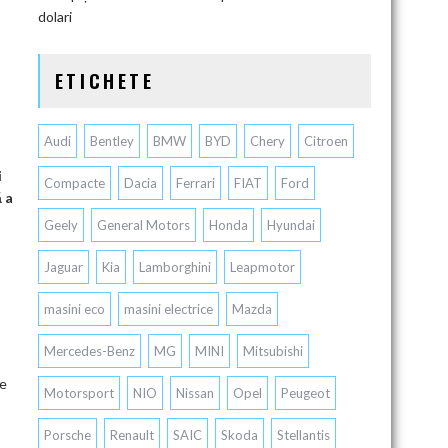
dolari
ETICHETE
Audi
Bentley
BMW
BYD
Chery
Citroen
i
Compacte
Dacia
Ferrari
FIAT
Ford
 a
Geely
General Motors
Honda
Hyundai
Jaguar
Kia
Lamborghini
Leapmotor
masini eco
masini electrice
Mazda
Mercedes-Benz
MG
MINI
Mitsubishi
re
Motorsport
NIO
Nissan
Opel
Peugeot
Porsche
Renault
SAIC
Skoda
Stellantis