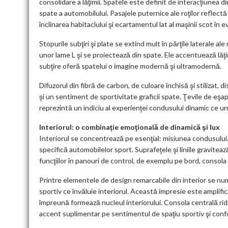
consolidare a lăţimii. Spatele este definit de interacţiunea di
spate a automobilului. Pasajele puternice ale roţilor reflectă
înclinarea habitaclului şi ecartamentul lat al maşinii scot în
Stopurile subţiri şi plate se extind mult în părţile laterale al
unor lame L şi se proiectează din spate. Ele accentuează lăţ
subţire oferă spatelui o imagine modernă şi ultramodernă.
Difuzorul din fibră de carbon, de culoare închisă şi stilizat,
şi un sentiment de sportivitate graficii spate. Ţevile de eşa
reprezintă un indiciu al experienţei condusului dinamic ce u
Interiorul: o combinaţie emoţională de dinamică şi lux
Interiorul se concentrează pe esenţial: misiunea condusului.
specifică automobilelor sport. Suprafeţele şi liniile gravite
funcţiilor în panouri de control, de exemplu pe bord, consola c
Printre elementele de design remarcabile din interior se num
sportiv ce învăluie interiorul. Această impresie este amplifi
împreună formează nucleul interiorului. Consola centrală rid
accent suplimentar pe sentimentul de spaţiu sportiv şi confo