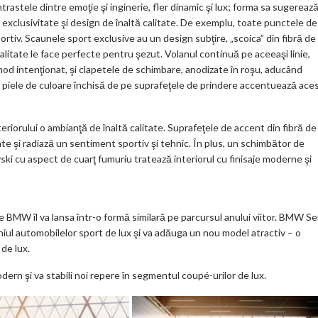
astele dintre emoţie şi inginerie, fler dinamic şi lux; forma sa sugereaz
 exclusivitate şi design de înaltă calitate. De exemplu, toate punctele de
rtiv. Scaunele sport exclusive au un design subţire, „scoica” din fibră de
alitate le face perfecte pentru şezut. Volanul continuă pe aceeaşi linie,
n mod intenţionat, şi clapetele de schimbare, anodizate în roşu, aducând
u şi piele de culoare închisă de pe suprafeţele de prindere accentuează ace
eriorului o ambianţă de înaltă calitate. Suprafeţele de accent din fibră de
te şi radiază un sentiment sportiv şi tehnic. În plus, un schimbător de
ovski cu aspect de cuarţ fumuriu tratează interiorul cu finisaje moderne şi
MW îl va lansa într-o formă similară pe parcursul anului viitor. BMW Se
iul automobilelor sport de lux şi va adăuga un nou model atractiv – o
 de lux.
rn şi va stabili noi repere în segmentul coupé-urilor de lux.