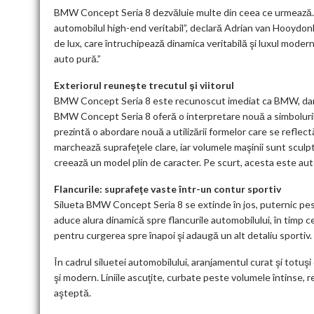
BMW Concept Seria 8 dezvăluie multe din ceea ce urmează.
automobilul high-end veritabil”, declară Adrian van Hooyd
de lux, care întruchipează dinamica veritabilă şi luxul modern
auto pură.”
Exteriorul reuneşte trecutul şi viitorul
BMW Concept Seria 8 este recunoscut imediat ca BMW, dar afi
BMW Concept Seria 8 oferă o interpretare nouă a simbolu
prezintă o abordare nouă a utilizării formelor care se reflect
marchează suprafeţele clare, iar volumele maşinii sunt sculp
creează un model plin de caracter. Pe scurt, acesta este au
Flancurile: suprafeţe vaste într-un contur sportiv
Silueta BMW Concept Seria 8 se extinde în jos, puternic pest
aduce alura dinamică spre flancurile automobilului, în timp c
pentru curgerea spre înapoi şi adaugă un alt detaliu sportiv.
În cadrul siluetei automobilului, aranjamentul curat şi totuşi
şi modern. Liniile ascuţite, curbate peste volumele întinse,
aşteptă.