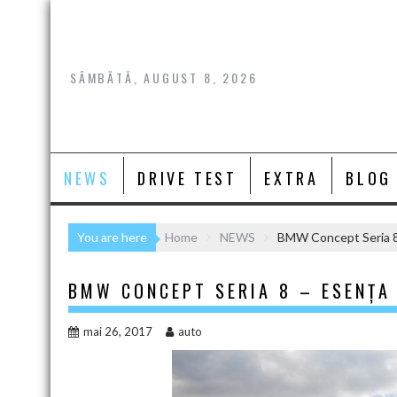
Skip
to
content
SÂMBĂTĂ, AUGUST 8, 2026
NEWS
DRIVE TEST
EXTRA
BLOG
You are here
Home
NEWS
BMW Concept Seria 8 
BMW CONCEPT SERIA 8 – ESENȚA
mai 26, 2017
auto