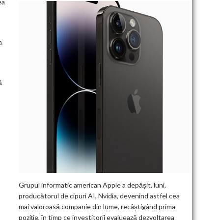
ea
a
ă
Grupul informatic american Apple a depășit, luni,
producătorul de cipuri AI, Nvidia, devenind astfel cea
mai valoroasă companie din lume, recâștigând prima
poziție, în timp ce investitorii evaluează dezvoltarea