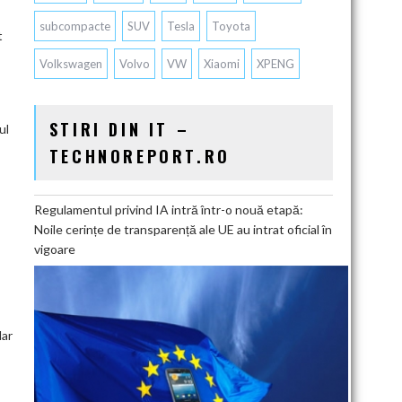
subcompacte
SUV
Tesla
Toyota
t
Volkswagen
Volvo
VW
Xiaomi
XPENG
STIRI DIN IT –
ul
TECHNOREPORT.RO
Regulamentul privind IA intră într-o nouă etapă:
Noile cerințe de transparență ale UE au intrat oficial în
vigoare
lar