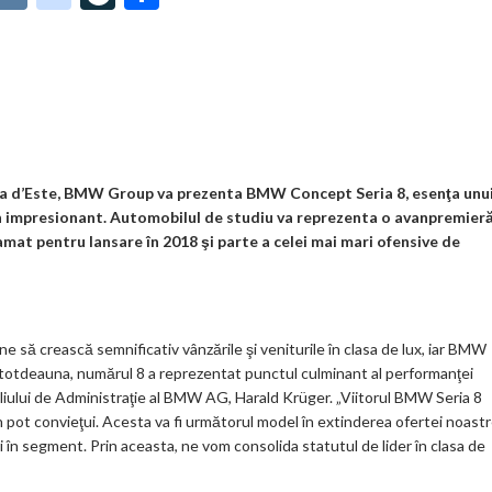
t
K
o
ve
ar
o
o
Jo
ta
o
gl
ur
je
.
e_
n
az
co
b
al
ă
m
o
illa d’Este, BMW Group va prezenta BMW Concept Seria 8, esenţa unu
impresionant. Automobilul de studiu va reprezenta o avanpremieră
o
at pentru lansare în 2018 şi parte a celei mai mari ofensive de
k
m
ar
 crească semnificativ vânzările şi veniturile în clasa de lux, iar BMW
ks
ntotdeauna, numărul 8 a reprezentat punctul culminant al performanţei
siliului de Administraţie al BMW AG, Harald Krüger. „Viitorul BMW Seria 8
pot convieţui. Acesta va fi următorul model în extinderea ofertei noast
 în segment. Prin aceasta, ne vom consolida statutul de lider în clasa de