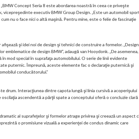
 „BMW Concept Seria 8 este abordarea noastră în ceea ce priveşte
onk, vicepreşedinte executiv BMW Group Design. „Este un automobil spor
 cum nu o face nici o altă maşină. Pentru mine, este o felie de fascinaţie
şează şi idei noi de design şi tehnici de construire a formelor. „Design
rilor emblematice de design BMW”, adaugă van Hooydonk. „De asemenea,
ă în mod special în suprafaţa automobilului. O serie de linii evidente
tate puternic. Împreună, aceste elemente fac o declaraţie puternică şi
tomobilul conducătorului.”
e drum. Interacţiunea dintre capota lungă şi linia cursivă a acoperişului
e oscilaţia ascendentă a părţii spate a conceptului oferă o concluzie clară
 dramatic al suprafeţelor şi formelor atrage privirea şi creează un aspect c
 reprezintă o promisiune vizuală a experienţei de condus dinamic care