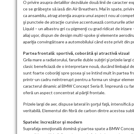
O privire asupra detaliilor dezvăluie două linii de caracter e
ce se grăbeşte să iasă din Air Breathers. Mai în spate, privi
ca ansamblu, atrag atenţia asupra unui aspect nou al compete
şi punctele de atracţie cursive accentuează contururile atl
Liquid – un albastru gri cu pigmenţi cu grad ridicat de irizare
aliaj uşor, dispun de design multi-spoke şi elemente aerodin
apariţia convingătoare a automobilului când este privit din pr
Partea frontală: sportivă, coborâtă şi atractivă vizual
Grila mare a radiatorului, farurile duble subţiri şi prizele lar
clasic beneficiază de o interpretare nouă, ducând limbajul de 
sunt foarte coborâţi spre şosea şi se întind mult în partea fron
printr-un cadru neîntrerupt pentru a forma un singur elemen
caracterul dinamic al BMW Concept Seria 8. Împreună cu farur
oferă un aspect concentrat al părţii frontale.
Prizele largi de aer, dispuse lateral în şorţul faţă, intensifi
veritabilă. Elementul din fibră de carbon dintre acestea subli
Spatele: încrezător şi modern
Suprafaţa emoţională domină şi partea spate a BMW Concept 