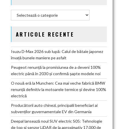
Categorii
ARTICOLE RECENTE
Isuzu D-Max 2026 sub lupă: Calul de bătaie japonez
învață bunele maniere pe asfalt
Peugeot renunță la promisiunea de a deveni 100%
electric până în 2030 și confirmă șapte modele noi
O nouă eră la Munchen: Cea mai veche fabrică BMW
renunță definitiv la motoarele termice și devine 100%
electrică
Producătorii auto chinezi, principalii beneficiari ai
subvenților guvernamentale EV din Germania
Deepal lansează noul SUV electric S05: Tehnologie
de top și senzor LiDAR de la aproximativ 17.000 de