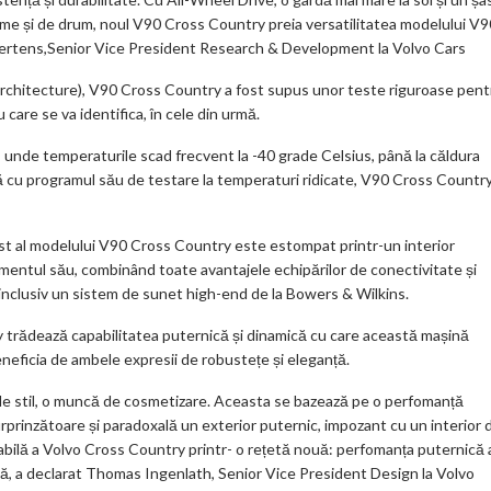
reme și de drum, noul V90 Cross Country preia versatilitatea modelului V9
r Mertens,Senior Vice President Research & Development la Volvo Cars
rchitecture), V90 Cross Country a fost supus unor teste riguroase pent
are se va identifica, în cele din urmă.
i, unde temperaturile scad frecvent la -40 grade Celsius, până la căldura
ă cu programul său de testare la temperaturi ridicate, V90 Cross Country
bust al modelului V90 Cross Country este estompat printr-un interior
egmentul său, combinând toate avantajele echipărilor de conectivitate și
 inclusiv un sistem de sunet high-end de la Bowers & Wilkins.
 trădează capabilitatea puternică și dinamică cu care această mașină
beneficia de ambele expresii de robustețe și eleganță.
de stil, o muncă de cosmetizare. Aceasta se bazează pe o perfomanță
rinzătoare și paradoxală un exterior puternic, impozant cu un interior 
ritabilă a Volvo Cross Country printr- o rețetă nouă: perfomanța puternică 
rmă, a declarat Thomas Ingenlath, Senior Vice President Design la Volvo