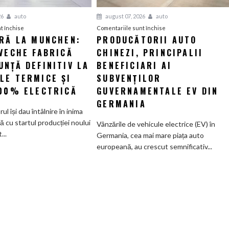
26
auto
august 07, 2026
auto
pentru
pentru
t închise
Comentariile sunt închise
ERĂ LA MUNCHEN:
PRODUCĂTORII AUTO
O
Producătorii
VECHE FABRICĂ
nouă
CHINEZI, PRINCIPALII
auto
eră
chinezi,
NȚĂ DEFINITIV LA
BENEFICIARI AI
la
principalii
LE TERMICE ȘI
SUBVENȚILOR
Munchen:
beneficiari
100% ELECTRICĂ
GUVERNAMENTALE EV DIN
Cea
ai
GERMANIA
mai
subvenților
orul își dau întâlnire în inima
veche
guvernamentale
ă cu startul producției noului
Vânzările de vehicule electrice (EV) în
fabrică
EV
..
Germania, cea mai mare piața auto
BMW
din
europeană, au crescut semnificativ...
renunță
Germania
definitiv
la
motoarele
termice
și
devine