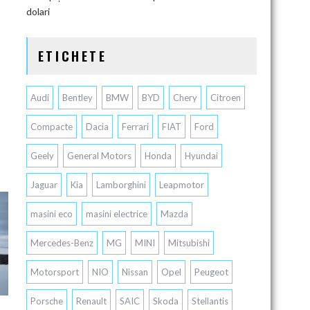
dolari
ETICHETE
Audi
Bentley
BMW
BYD
Chery
Citroen
Compacte
Dacia
Ferrari
FIAT
Ford
Geely
General Motors
Honda
Hyundai
Jaguar
Kia
Lamborghini
Leapmotor
masini eco
masini electrice
Mazda
Mercedes-Benz
MG
MINI
Mitsubishi
Motorsport
NIO
Nissan
Opel
Peugeot
Porsche
Renault
SAIC
Skoda
Stellantis