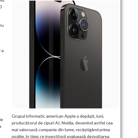
0
ru
 a
Grupul informatic american Apple a depășit, luni,
de
producătorul de cipuri AI, Nvidia, devenind astfel cea
a
mai valoroasă companie din lume, recâștigând prima
poziție, în timp ce investitorii evaluează dezvoltarea