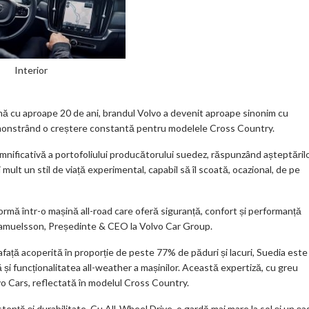
Interior
mă cu aproape 20 de ani, brandul Volvo a devenit aproape sinonim cu
demonstrând o creștere constantă pentru modelele Cross Country.
mnificativă a portofoliului producătorului suedez, răspunzând așteptăril
ult un stil de viață experimental, capabil să îl scoată, ocazional, de pe
rmă într-o mașină all-road care oferă siguranță, confort și performanță
 Samuelsson, Președinte & CEO la Volvo Car Group.
afață acoperită în proporție de peste 77% de păduri și lacuri, Suedia este
 și funcționalitatea all-weather a mașinilor. Această expertiză, cu greu
vo Cars, reflectată în modelul Cross Country.
nță și durabilitate. Cu All-Wheel Drive, o gardă mai mare la sol și un șa