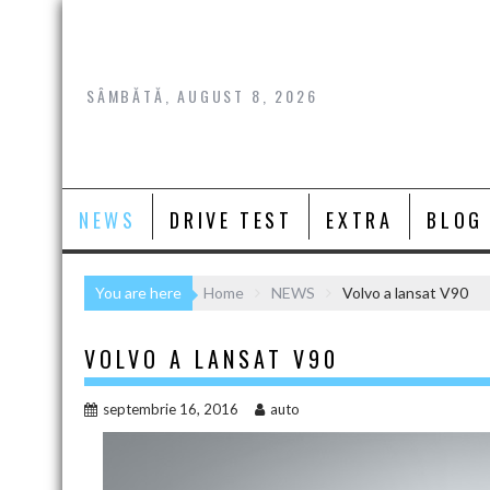
Skip
to
content
SÂMBĂTĂ, AUGUST 8, 2026
NEWS
DRIVE TEST
EXTRA
BLOG
You are here
Home
NEWS
Volvo a lansat V90
VOLVO A LANSAT V90
septembrie 16, 2016
auto