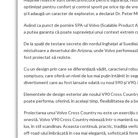
optimizat pentru confort și control sporit pe orice tip de v
și îi adaugă un caracter de explorator, a declarat Dr. Pete
Având ca punct de pornire SPA-ul Volvo (Scalable Product A
a putea garanta că poate supraviețui unui context extrem cu c
De la spații de testare secrete din nordul înghețat al Suedie
mistuitoare a desertului din Arizona, unde Volvo perfomeaz
fost proiectat să reziste.
Cu un design prin care se diferențiază vădit, caracterul ro
somptuos, care oferă un nivel de lux mai puțin întâlnit în s
divertisment care au fost lansate odată cu noul S90 și V90,
Elementele de design exterior ale noului V90 Cross Country
poate performa, oferind, în același timp, flexibilitatea de a 
Proiectarea unui Volvo Cross Country nu este un exercițiu 
onestă. Volvo V90 Cross Country mixează într-o manieră surp
lux, în stil scandinav. Aceasta continuă, practic, tradiția ve
off-road-ului îmbrăcată în cea mai elegantă, sofisticată fo