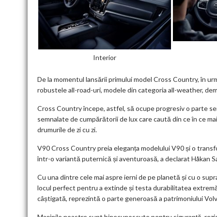
Interior
De la momentul lansării primului model Cross Country, în ur
robustele all-road-uri, modele din categoria all-weather, 
Cross Country începe, astfel, să ocupe progresiv o parte se
semnalate de cumpărătorii de lux care caută din ce în ce mai m
drumurile de zi cu zi.
V90 Cross Country preia eleganța modelului V90 și o transfo
într-o variantă puternică și aventuroasă, a declarat Håkan
Cu una dintre cele mai aspre ierni de pe planetă și cu o supr
locul perfect pentru a extinde și testa durabilitatea extremă
câștigată, reprezintă o parte generoasă a patrimoniului Vol
Mașinile noastre sunt binecunoscute pentru siguranță, reziste