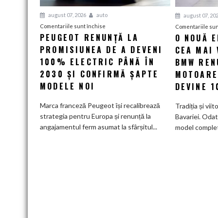
august 07, 2026
auto
august 07, 20
pentru
Comentariile sunt închise
Comentariile sun
PEUGEOT RENUNȚĂ LA
O NOUĂ 
Peugeot
PROMISIUNEA DE A DEVENI
renunță
CEA MAI 
la
100% ELECTRIC PÂNĂ ÎN
BMW RENU
promisiunea
2030 ȘI CONFIRMĂ ȘAPTE
MOTOARE
de
MODELE NOI
DEVINE 
a
deveni
Marca franceză Peugeot își recalibrează
Tradiția și viit
100%
strategia pentru Europa și renunță la
Bavariei. Odat
electric
angajamentul ferm asumat la sfârșitul...
model complet.
până
în
2030
și
confirmă
șapte
modele
noi