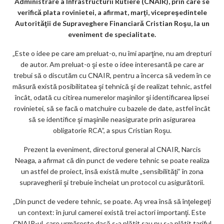
Administrare a Infrastructurii Rutiere (CNAIR), prin care se
k
verifică plata rovinietei, a afirmat, marţi, vicepreşedintele
Autorităţii de Supraveghere Financiară Cristian Roşu, la un
m
eveniment de specialitate.
ar
„Este o idee pe care am preluat-o, nu îmi aparţine, nu am drepturi
ks
de autor. Am preluat-o şi este o idee interesantă pe care ar
trebui să o discutăm cu CNAIR, pentru a încerca să vedem în ce
măsură există posibilitatea şi tehnică şi de realizat tehnic, astfel
încât, odată cu citirea numerelor maşinilor şi identificarea lipsei
rovinietei, să se facă o matchuire cu bazele de date, astfel încât
să se identifice şi maşinile neasigurate prin asigurarea
obligatorie RCA”, a spus Cristian Roşu.
Prezent la eveniment, directorul general al CNAIR, Narcis
Neaga, a afirmat că din punct de vedere tehnic se poate realiza
un astfel de proiect, însă există multe „sensibilităţi” în zona
supravegherii şi trebuie încheiat un protocol cu asigurătorii.
„Din punct de vedere tehnic, se poate. Aş vrea însă să înţelegeţi
un context: în jurul camerei există trei actori importanţi. Este
CNAIR-ul, care urmăreşte dacă s-a plătit sau nu s-a plătit tariful