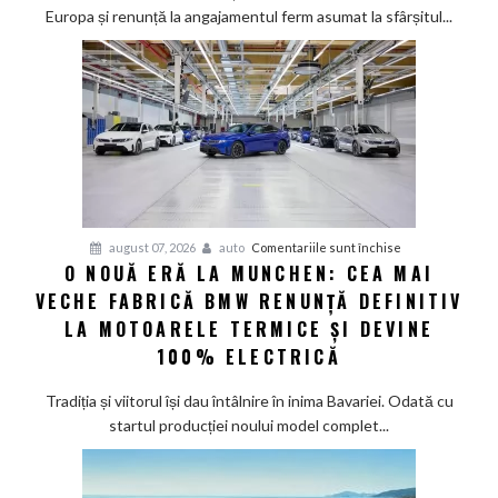
a
Europa și renunță la angajamentul ferm asumat la sfârșitul...
deveni
100%
electric
până
în
2030
și
confirmă
șapte
pentru
august 07, 2026
auto
Comentariile sunt închise
modele
O NOUĂ ERĂ LA MUNCHEN: CEA MAI
O
noi
VECHE FABRICĂ BMW RENUNȚĂ DEFINITIV
nouă
eră
LA MOTOARELE TERMICE ȘI DEVINE
la
100% ELECTRICĂ
Munchen:
Cea
Tradiția și viitorul își dau întâlnire în inima Bavariei. Odată cu
mai
startul producției noului model complet...
veche
fabrică
BMW