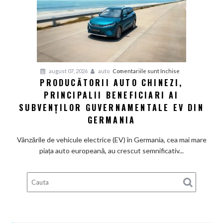
renunță
definitiv
la
motoarele
termice
și
pentru
august 07, 2026
auto
Comentariile sunt închise
devine
PRODUCĂTORII AUTO CHINEZI,
Producătorii
100%
PRINCIPALII BENEFICIARI AI
auto
electrică
chinezi,
SUBVENȚILOR GUVERNAMENTALE EV DIN
principalii
GERMANIA
beneficiari
ai
Vânzările de vehicule electrice (EV) în Germania, cea mai mare
subvenților
piața auto europeană, au crescut semnificativ...
guvernamentale
EV
din
Germania