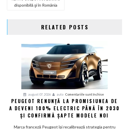
ARTICOLE
disponibilă şi în România
RELATED POSTS
pentru
august 07, 2026
auto
Comentariile sunt închise
PEUGEOT RENUNȚĂ LA PROMISIUNEA DE
Peugeot
A DEVENI 100% ELECTRIC PÂNĂ ÎN 2030
renunță
la
ȘI CONFIRMĂ ȘAPTE MODELE NOI
promisiunea
de
Marca franceză Peugeot își recalibrează strategia pentru