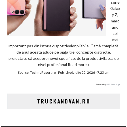
serie
Galax
y Z,
marc
ând
cel
mai
important pas din istoria dispozitivelor pliabile. Gamă completă
de anul acesta aduce pe piață trei concepte distincte,
proiectate să acopere nevoi specifice: de la productivitatea de
nivel profesional
Read more »
Source:
TechnoReport.ro
|
Published:
iulie 22, 2026 - 7:23 pm
Powered by
RSS Feed Plugin
TRUCKANDVAN.RO