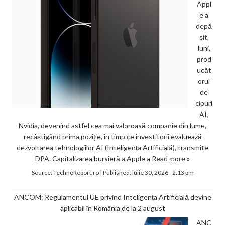
Appl
e a
depă
șit,
luni,
prod
ucăt
orul
de
cipuri
AI,
Nvidia, devenind astfel cea mai valoroasă companie din lume,
recâștigând prima poziție, în timp ce investitorii evaluează
dezvoltarea tehnologiilor AI (Inteligența Artificială), transmite
DPA. Capitalizarea bursieră a Apple a
Read more »
Source:
TechnoReport.ro
|
Published:
iulie 30, 2026 - 2:13 pm
ANCOM: Regulamentul UE privind Inteligența Artificială devine
aplicabil în România de la 2 august
ANC