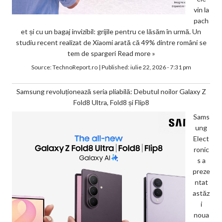
vin la
pach
et și cu un bagaj invizibil: grijile pentru ce lăsăm în urmă. Un
studiu recent realizat de Xiaomi arată că 49% dintre români se
tem de spargeri
Read more »
Source:
TechnoReport.ro
|
Published:
iulie 22, 2026 - 7:31 pm
Samsung revoluționează seria pliabilă: Debutul noilor Galaxy Z
Fold8 Ultra, Fold8 și Flip8
Sams
ung
Elect
ronic
s a
preze
ntat
astăz
i
noua