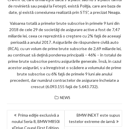
de rovinietă sau peajul la Feteşti, există Poliţia, care are baza de
date, şi există conexiunea realizată prin STS”, a precizat Neaga.
Valoarea totală a primelor brute subscrise în primele 9 luni din
2018 de cele 29 de societăţi de asigurare active a fost de 7,47
miliarde lei, ceea ce reprezintă o creştere cu 2% faţă de aceeaşi
perioadă a anului 2017. Asigurările de răspundere civilă auto
(RCA), cu un volum de prime brute subscrise de 2,69 miliarde lei,
au continuat să deţină ponderea principală – 46% – în totalul de
prime brute subscrise pentru asigurările generale. Însă, în cazul
acestor asigurări, s-a înregistrat o scădere a volumului de prime
brute subscrise cu 6% faţă de primele 9 luni ale anului
precedent, dar numărul contractelor de asigurare încheiate a
crescut (6.093.155 faţă de 5.643.732).
NEWS
NAVIGARE
Prima ediţie exclusivă a
BMW iNEXT este supus
noului Seria 8, BMW M850i
testelor extreme de iarnă
ÎN
xDrive Coupé First Edition,