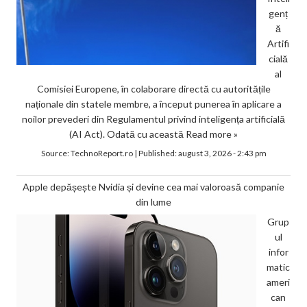
genț
ă
Artifi
cială
al
Comisiei Europene, în colaborare directă cu autoritățile
naționale din statele membre, a început punerea în aplicare a
noilor prevederi din Regulamentul privind inteligența artificială
(AI Act). Odată cu această
Read more »
Source:
TechnoReport.ro
|
Published:
august 3, 2026 - 2:43 pm
Apple depășește Nvidia și devine cea mai valoroasă companie
din lume
Grup
ul
infor
matic
ameri
can