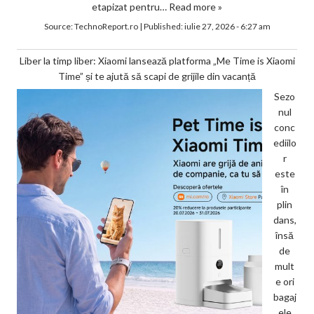
etapizat pentru…
Read more »
Source:
TechnoReport.ro
|
Published:
iulie 27, 2026 - 6:27 am
Liber la timp liber: Xiaomi lansează platforma „Me Time is Xiaomi
Time” și te ajută să scapi de grijile din vacanță
Sezo
nul
conc
ediilo
r
este
în
plin
dans,
însă
de
mult
e ori
bagaj
ele