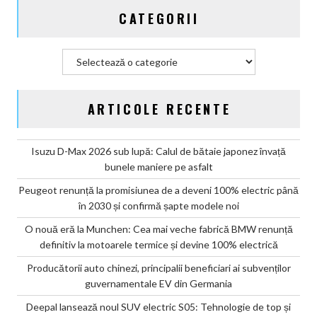
CATEGORII
Categorii
ARTICOLE RECENTE
Isuzu D-Max 2026 sub lupă: Calul de bătaie japonez învață
bunele maniere pe asfalt
Peugeot renunță la promisiunea de a deveni 100% electric până
în 2030 și confirmă șapte modele noi
O nouă eră la Munchen: Cea mai veche fabrică BMW renunță
definitiv la motoarele termice și devine 100% electrică
Producătorii auto chinezi, principalii beneficiari ai subvenților
guvernamentale EV din Germania
Deepal lansează noul SUV electric S05: Tehnologie de top și