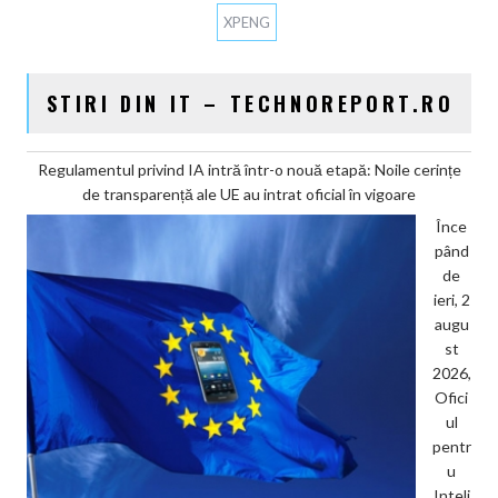
XPENG
STIRI DIN IT – TECHNOREPORT.RO
Regulamentul privind IA intră într-o nouă etapă: Noile cerințe
de transparență ale UE au intrat oficial în vigoare
Înce
pând
de
ieri, 2
augu
st
2026,
Ofici
ul
pentr
u
Inteli