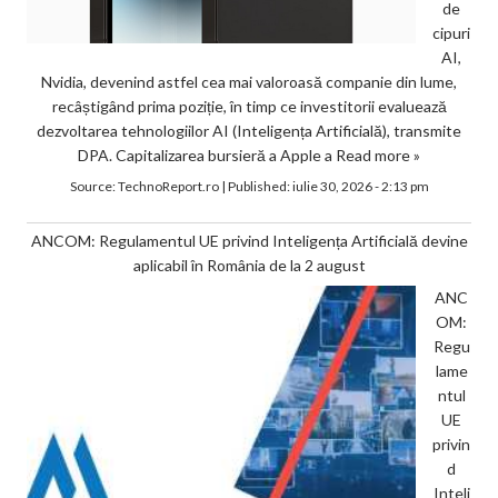
de
cipuri
AI,
Nvidia, devenind astfel cea mai valoroasă companie din lume,
recâștigând prima poziție, în timp ce investitorii evaluează
dezvoltarea tehnologiilor AI (Inteligența Artificială), transmite
DPA. Capitalizarea bursieră a Apple a
Read more »
Source:
TechnoReport.ro
|
Published:
iulie 30, 2026 - 2:13 pm
ANCOM: Regulamentul UE privind Inteligența Artificială devine
aplicabil în România de la 2 august
ANC
OM:
Regu
lame
ntul
UE
privin
d
Inteli