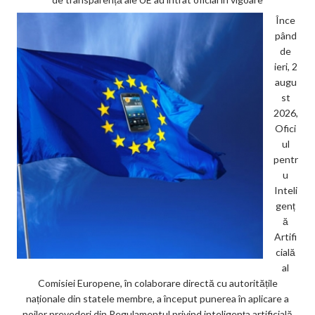
Înce
pând
de
ieri, 2
augu
st
2026,
Ofici
ul
pentr
u
Inteli
genț
ă
Artifi
cială
al
Comisiei Europene, în colaborare directă cu autoritățile
naționale din statele membre, a început punerea în aplicare a
noilor prevederi din Regulamentul privind inteligența artificială