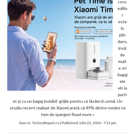
conc
ediilo
r
este
în
plin
dans,
însă
de
mult
e ori
bagaj
ele
vin la
pach
et și cu un bagaj invizibil: grijile pentru ce lăsăm în urmă. Un
studiu recent realizat de Xiaomi arată că 49% dintre români se
tem de spargeri
Read more »
Source:
TechnoReport.ro
|
Published:
iulie 22, 2026 - 7:31 pm