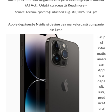
(AI Act). Odată cu această
Read more »
Source:
TechnoReport.ro
|
Published:
august 3, 2026 - 2:43 pm
Apple depășește Nvidia și devine cea mai valoroasă companie
din lume
Grup
ul
infor
matic
ameri
can
Appl
e a
depă
șit,
luni,
prod
ucăt
orul