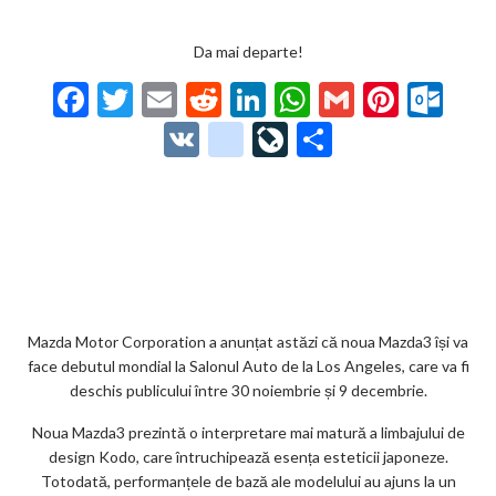
Da mai departe!
F
T
E
R
Li
W
G
Pi
O
ac
w
m
e
n
h
m
nt
ut
V
g
Li
P
e
itt
ai
d
ke
at
ai
er
lo
K
o
ve
ar
b
er
l
di
dI
s
l
es
o
o
Jo
ta
o
t
n
A
t
k.
gl
ur
je
o
p
co
e_
n
az
k
p
m
b
al
ă
o
Mazda Motor Corporation a anunțat astăzi că noua Mazda3 își va
face debutul mondial la Salonul Auto de la Los Angeles, care va fi
o
deschis publicului între 30 noiembrie și 9 decembrie.
k
Noua Mazda3 prezintă o interpretare mai matură a limbajului de
m
design Kodo, care întruchipează esența esteticii japoneze.
Totodată, performanțele de bază ale modelului au ajuns la un
ar