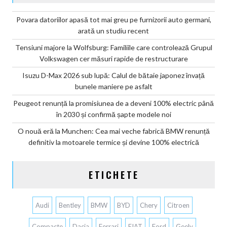
Povara datoriilor apasă tot mai greu pe furnizorii auto germani,
arată un studiu recent
Tensiuni majore la Wolfsburg: Familiile care controlează Grupul
Volkswagen cer măsuri rapide de restructurare
Isuzu D-Max 2026 sub lupă: Calul de bătaie japonez învață
bunele maniere pe asfalt
Peugeot renunță la promisiunea de a deveni 100% electric până
în 2030 și confirmă șapte modele noi
O nouă eră la Munchen: Cea mai veche fabrică BMW renunță
definitiv la motoarele termice și devine 100% electrică
ETICHETE
Audi
Bentley
BMW
BYD
Chery
Citroen
Compacte
Dacia
Ferrari
FIAT
Ford
Geely