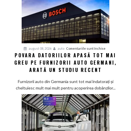
pentru
august 08, 2026
auto
Comentariile sunt închise
POVARA DATORIILOR APASĂ TOT MAI
Povara
GREU PE FURNIZORII AUTO GERMANI,
datoriilor
apasă
ARATĂ UN STUDIU RECENT
tot
mai
Furnizorii auto din Germania sunt tot mai îndatorați și
greu
cheltuiesc mult mai mult pentru acoperirea dobânzilor...
pe
furnizorii
auto
germani,
arată
un