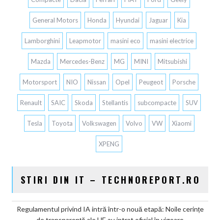
General Motors
Honda
Hyundai
Jaguar
Kia
Lamborghini
Leapmotor
masini eco
masini electrice
Mazda
Mercedes-Benz
MG
MINI
Mitsubishi
Motorsport
NIO
Nissan
Opel
Peugeot
Porsche
Renault
SAIC
Skoda
Stellantis
subcompacte
SUV
Tesla
Toyota
Volkswagen
Volvo
VW
Xiaomi
XPENG
STIRI DIN IT – TECHNOREPORT.RO
Regulamentul privind IA intră într-o nouă etapă: Noile cerințe
de transparență ale UE au intrat oficial în vigoare