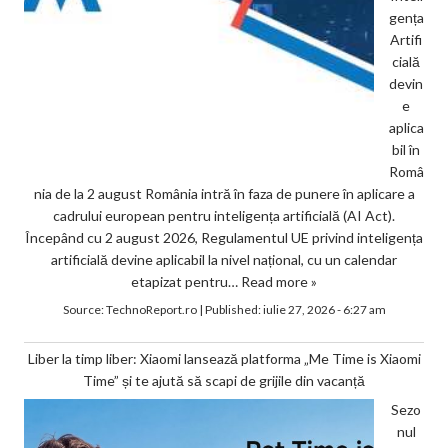
gența
Artifi
cială
devin
e
aplica
bil în
Româ
nia de la 2 august România intră în faza de punere în aplicare a
cadrului european pentru inteligența artificială (AI Act).
Începând cu 2 august 2026, Regulamentul UE privind inteligența
artificială devine aplicabil la nivel național, cu un calendar
etapizat pentru…
Read more »
Source:
TechnoReport.ro
|
Published:
iulie 27, 2026 - 6:27 am
Liber la timp liber: Xiaomi lansează platforma „Me Time is Xiaomi
Time” și te ajută să scapi de grijile din vacanță
Sezo
nul