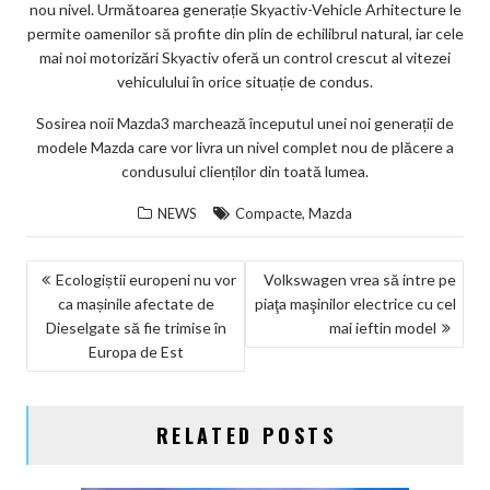
nou nivel. Următoarea generație Skyactiv-Vehicle Arhitecture le
ks
permite oamenilor să profite din plin de echilibrul natural, iar cele
mai noi motorizări Skyactiv oferă un control crescut al vitezei
vehiculului în orice situație de condus.
Sosirea noii Mazda3 marchează începutul unei noi generații de
modele Mazda care vor livra un nivel complet nou de plăcere a
condusului clienților din toată lumea.
,
NEWS
Compacte
Mazda
NAVIGARE
Ecologiștii europeni nu vor
Volkswagen vrea să intre pe
ca mașinile afectate de
piaţa maşinilor electrice cu cel
ÎN
Dieselgate să fie trimise în
mai ieftin model
ARTICOLE
Europa de Est
RELATED POSTS