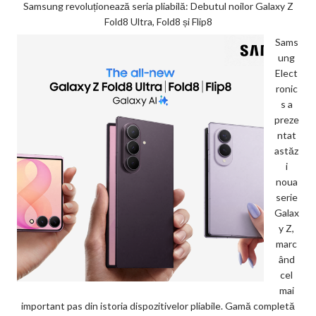
Samsung revoluționează seria pliabilă: Debutul noilor Galaxy Z
Fold8 Ultra, Fold8 și Flip8
Sams
ung
Elect
ronic
s a
preze
ntat
astăz
i
noua
serie
Galax
y Z,
marc
ând
cel
mai
important pas din istoria dispozitivelor pliabile. Gamă completă