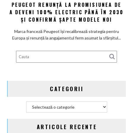
PEUGEOT RENUNȚĂ LA PROMISIUNEA DE
Peugeot
A DEVENI 100% ELECTRIC PÂNĂ ÎN 2030
renunță
la
ȘI CONFIRMĂ ȘAPTE MODELE NOI
promisiunea
de
Marca franceză Peugeot își recalibrează strategia pentru
a
Europa și renunță la angajamentul ferm asumat la sfârșitul...
deveni
100%
electric
până
în
2030
și
CATEGORII
confirmă
șapte
modele
Categorii
noi
ARTICOLE RECENTE