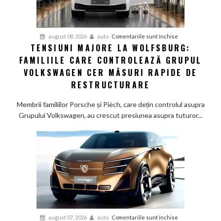
studiu
recent
pentru
august 08, 2026
auto
Comentariile sunt închise
TENSIUNI MAJORE LA WOLFSBURG:
Tensiuni
FAMILIILE CARE CONTROLEAZĂ GRUPUL
majore
la
VOLKSWAGEN CER MĂSURI RAPIDE DE
Wolfsburg:
RESTRUCTURARE
Familiile
care
Membrii familiilor Porsche și Piëch, care dețin controlul asupra
controlează
Grupului Volkswagen, au crescut presiunea asupra tuturor...
Grupul
Volkswagen
cer
măsuri
rapide
de
restructurare
pentru
august 07, 2026
auto
Comentariile sunt închise