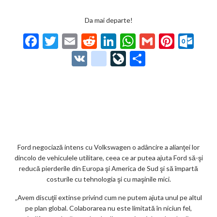
Da mai departe!
F
T
E
R
Li
W
G
Pi
O
ac
w
m
e
n
h
m
nt
ut
V
g
Li
P
e
itt
ai
d
ke
at
ai
er
lo
K
o
ve
ar
b
er
l
di
dI
s
l
es
o
o
Jo
ta
o
t
n
A
t
k.
gl
ur
je
o
p
co
e_
n
az
k
p
m
b
al
ă
o
Ford negociază intens cu Volkswagen o adâncire a alianţei lor
dincolo de vehiculele utilitare, ceea ce ar putea ajuta Ford să-şi
o
reducă pierderile din Europa şi America de Sud şi să împartă
k
costurile cu tehnologia şi cu maşinile mici.
m
„Avem discuţii extinse privind cum ne putem ajuta unul pe altul
pe plan global. Colaborarea nu este limitată în niciun fel,
ar