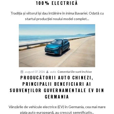
la
100% ELECTRICĂ
Munchen:
Cea
Tradiția și viitorul își dau întâlnire în inima Bavariei. Odată cu
mai
startul producției noului model complet...
veche
fabrică
BMW
renunță
definitiv
la
motoarele
termice
și
pentru
august 07, 2026
auto
Comentariile sunt închise
devine
PRODUCĂTORII AUTO CHINEZI,
Producătorii
100%
PRINCIPALII BENEFICIARI AI
auto
electrică
chinezi,
SUBVENȚILOR GUVERNAMENTALE EV DIN
principalii
GERMANIA
beneficiari
ai
Vânzările de vehicule electrice (EV) în Germania, cea mai mare
subvenților
piața auto europeană, au crescut semnificativ...