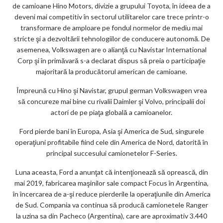
de camioane Hino Motors, divizie a grupului Toyota, în ideea de a
deveni mai competitiv în sectorul utilitarelor care trece printr-o
transformare de amploare pe fondul normelor de mediu mai
stricte şi a dezvoltării tehnologiilor de conducere autonomă. De
asemenea, Volkswagen are o alianţă cu Navistar International
Corp şi în primăvară s-a declarat dispus să preia o participaţie
majoritară la producătorul american de camioane.
Împreună cu Hino şi Navistar, grupul german Volkswagen vrea
să concureze mai bine cu rivalii Daimler şi Volvo, principalii doi
actori de pe piaţa globală a camioanelor.
Ford pierde bani în Europa, Asia şi America de Sud, singurele
operaţiuni profitabile fiind cele din America de Nord, datorită în
principal succesului camionetelor F-Series.
Luna aceasta, Ford a anunţat că intenţionează să oprească, din
mai 2019, fabricarea maşinilor sale compact Focus în Argentina,
în încercarea de a-şi reduce pierderile la operaţiunile din America
de Sud. Compania va continua să producă camionetele Ranger
la uzina sa din Pacheco (Argentina), care are aproximativ 3.440