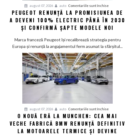
pentru
august 07, 2026
auto
Comentariile sunt închise
PEUGEOT RENUNȚĂ LA PROMISIUNEA DE
Peugeot
A DEVENI 100% ELECTRIC PÂNĂ ÎN 2030
renunță
la
ȘI CONFIRMĂ ȘAPTE MODELE NOI
promisiunea
de
Marca franceză Peugeot își recalibrează strategia pentru
a
Europa și renunță la angajamentul ferm asumat la sfârșitul...
deveni
100%
electric
până
în
2030
și
confirmă
șapte
pentru
august 07, 2026
auto
Comentariile sunt închise
modele
O NOUĂ ERĂ LA MUNCHEN: CEA MAI
O
noi
VECHE FABRICĂ BMW RENUNȚĂ DEFINITIV
nouă
eră
LA MOTOARELE TERMICE ȘI DEVINE