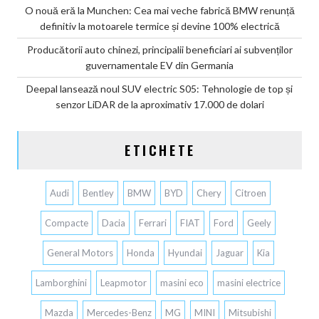
O nouă eră la Munchen: Cea mai veche fabrică BMW renunță
definitiv la motoarele termice și devine 100% electrică
Producătorii auto chinezi, principalii beneficiari ai subvenților
guvernamentale EV din Germania
Deepal lansează noul SUV electric S05: Tehnologie de top și
senzor LiDAR de la aproximativ 17.000 de dolari
ETICHETE
Audi
Bentley
BMW
BYD
Chery
Citroen
Compacte
Dacia
Ferrari
FIAT
Ford
Geely
General Motors
Honda
Hyundai
Jaguar
Kia
Lamborghini
Leapmotor
masini eco
masini electrice
Mazda
Mercedes-Benz
MG
MINI
Mitsubishi