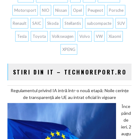
Motorsport
NIO
Nissan
Opel
Peugeot
Porsche
Renault
SAIC
Skoda
Stellantis
subcompacte
SUV
Tesla
Toyota
Volkswagen
Volvo
VW
Xiaomi
XPENG
STIRI DIN IT – TECHNOREPORT.RO
Regulamentul privind IA intră într-o nouă etapă: Noile cerințe
de transparență ale UE au intrat oficial în vigoare
Înce
pând
de
ieri, 2
augu