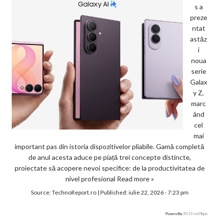
s a
preze
ntat
astăz
i
noua
serie
Galax
y Z,
marc
ând
cel
mai
important pas din istoria dispozitivelor pliabile. Gamă completă
de anul acesta aduce pe piață trei concepte distincte,
proiectate să acopere nevoi specifice: de la productivitatea de
nivel profesional
Read more »
Source:
TechnoReport.ro
|
Published:
iulie 22, 2026 - 7:23 pm
Powered by
RSS Feed Plugin