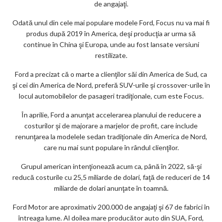
de angajaţi.
Odată unul din cele mai populare modele Ford, Focus nu va mai fi
produs după 2019 în America, deşi producţia ar urma să
continue în China şi Europa, unde au fost lansate versiuni
restilizate.
Ford a precizat că o marte a clienţilor săi din America de Sud, ca
şi cei din America de Nord, preferă SUV-urile şi crossover-urile în
locul automobilelor de pasageri tradiţionale, cum este Focus.
În aprilie, Ford a anunţat accelerarea planului de reducere a
costurilor şi de majorare a marjelor de profit, care include
renunţarea la modelele sedan tradiţionale din America de Nord,
care nu mai sunt populare în rândul clienţilor.
Grupul american intenţionează acum ca, până în 2022, să-şi
reducă costurile cu 25,5 miliarde de dolari, faţă de reduceri de 14
miliarde de dolari anunţate în toamnă.
Ford Motor are aproximativ 200.000 de angajaţi şi 67 de fabrici în
întreaga lume. Al doilea mare producător auto din SUA, Ford,