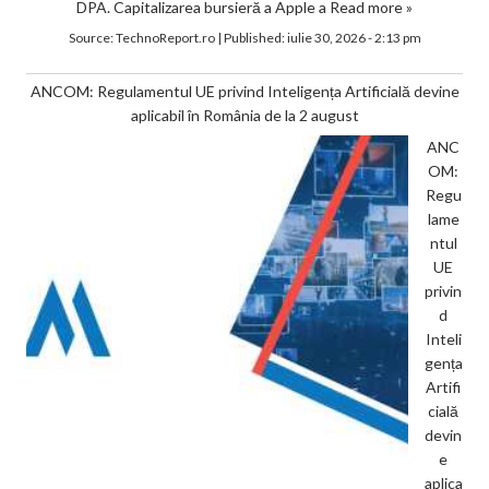
DPA. Capitalizarea bursieră a Apple a
Read more »
Source:
TechnoReport.ro
|
Published:
iulie 30, 2026 - 2:13 pm
ANCOM: Regulamentul UE privind Inteligența Artificială devine
aplicabil în România de la 2 august
ANC
OM:
Regu
lame
ntul
UE
privin
d
Inteli
gența
Artifi
cială
devin
e
aplica