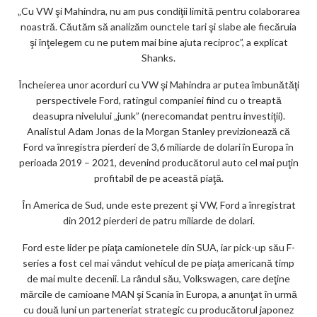
„Cu VW şi Mahindra, nu am pus condiţii limită pentru colaborarea
noastră. Căutăm să analizăm ounctele tari şi slabe ale fiecăruia
şi înţelegem cu ne putem mai bine ajuta reciproc”, a explicat
Shanks.
Încheierea unor acorduri cu VW şi Mahindra ar putea îmbunătăţi
perspectivele Ford, ratingul companiei fiind cu o treaptă
deasupra nivelului „junk” (nerecomandat pentru investiţii).
Analistul Adam Jonas de la Morgan Stanley previzionează că
Ford va înregistra pierderi de 3,6 miliarde de dolari în Europa în
perioada 2019 – 2021, devenind producătorul auto cel mai puţin
profitabil de pe această piaţă.
În America de Sud, unde este prezent şi VW, Ford a înregistrat
din 2012 pierderi de patru miliarde de dolari.
Ford este lider pe piaţa camionetele din SUA, iar pick-up său F-
series a fost cel mai vândut vehicul de pe piaţa americană timp
de mai multe decenii. La rândul său, Volkswagen, care deţine
mărcile de camioane MAN şi Scania în Europa, a anunţat în urmă
cu două luni un parteneriat strategic cu producătorul japonez