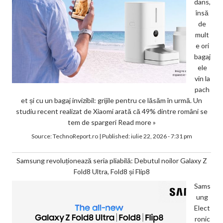
dans,
însă
de
mult
e ori
bagaj
ele
vin la
pach
et și cu un bagaj invizibil: grijile pentru ce lăsăm în urmă. Un
studiu recent realizat de Xiaomi arată că 49% dintre români se
tem de spargeri
Read more »
Source:
TechnoReport.ro
|
Published:
iulie 22, 2026 - 7:31 pm
Samsung revoluționează seria pliabilă: Debutul noilor Galaxy Z
Fold8 Ultra, Fold8 și Flip8
Sams
ung
Elect
ronic