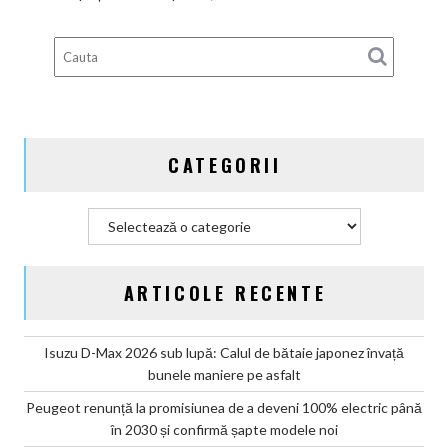
guvernamentale
EV
din
Germania
CATEGORII
Categorii
ARTICOLE RECENTE
Isuzu D-Max 2026 sub lupă: Calul de bătaie japonez învață
bunele maniere pe asfalt
Peugeot renunță la promisiunea de a deveni 100% electric până
în 2030 și confirmă șapte modele noi