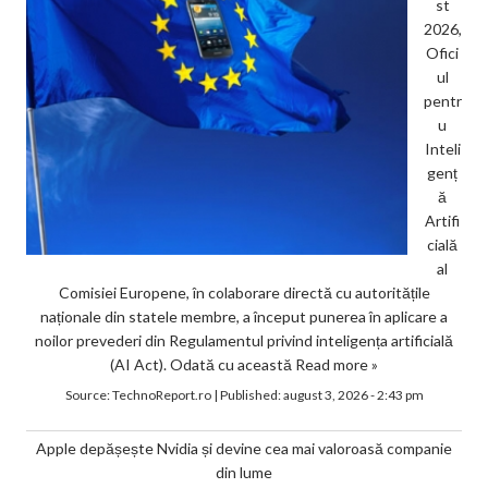
st
2026,
Ofici
ul
pentr
u
Inteli
genț
ă
Artifi
cială
al
Comisiei Europene, în colaborare directă cu autoritățile
naționale din statele membre, a început punerea în aplicare a
noilor prevederi din Regulamentul privind inteligența artificială
(AI Act). Odată cu această
Read more »
Source:
TechnoReport.ro
|
Published:
august 3, 2026 - 2:43 pm
Apple depășește Nvidia și devine cea mai valoroasă companie
din lume