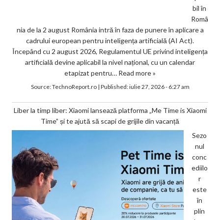
bil în
Româ
nia de la 2 august România intră în faza de punere în aplicare a
cadrului european pentru inteligența artificială (AI Act).
Începând cu 2 august 2026, Regulamentul UE privind inteligența
artificială devine aplicabil la nivel național, cu un calendar
etapizat pentru…
Read more »
Source:
TechnoReport.ro
|
Published:
iulie 27, 2026 - 6:27 am
Liber la timp liber: Xiaomi lansează platforma „Me Time is Xiaomi
Time” și te ajută să scapi de grijile din vacanță
Sezo
nul
conc
ediilo
r
este
în
plin