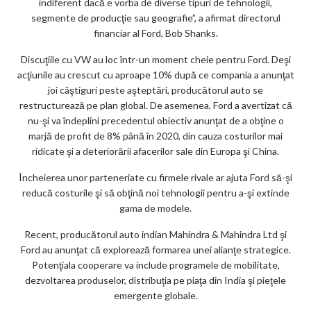
indiferent dacă e vorba de diverse tipuri de tehnologii,
ks
segmente de producţie sau geografie”, a afirmat directorul
financiar al Ford, Bob Shanks.
Discuţiile cu VW au loc într-un moment cheie pentru Ford. Deşi
acţiunile au crescut cu aproape 10% după ce compania a anunţat
joi câştiguri peste aşteptări, producătorul auto se
restructurează pe plan global. De asemenea, Ford a avertizat că
nu-şi va îndeplini precedentul obiectiv anunţat de a obţine o
marjă de profit de 8% până în 2020, din cauza costurilor mai
ridicate şi a deteriorării afacerilor sale din Europa şi China.
Încheierea unor parteneriate cu firmele rivale ar ajuta Ford să-şi
reducă costurile şi să obţină noi tehnologii pentru a-şi extinde
gama de modele.
Recent, producătorul auto indian Mahindra & Mahindra Ltd şi
Ford au anunţat că explorează formarea unei alianţe strategice.
Potenţiala cooperare va include programele de mobilitate,
dezvoltarea produselor, distribuţia pe piaţa din India şi pieţele
emergente globale.