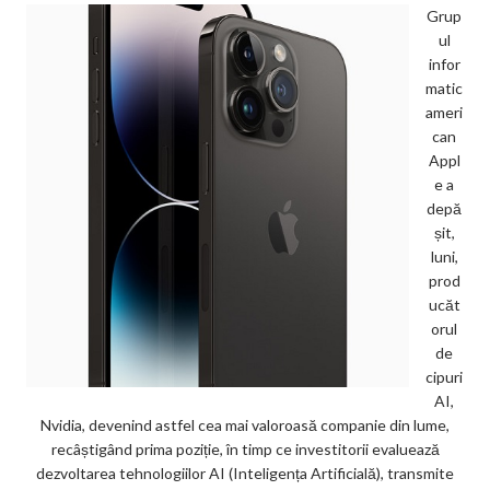
Grup
ul
infor
matic
ameri
can
Appl
e a
depă
șit,
luni,
prod
ucăt
orul
de
cipuri
AI,
Nvidia, devenind astfel cea mai valoroasă companie din lume,
recâștigând prima poziție, în timp ce investitorii evaluează
dezvoltarea tehnologiilor AI (Inteligența Artificială), transmite