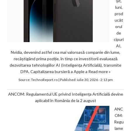
șit,
luni,
prod
ucăt
orul
de
cipuri
AI,
Nvidia, devenind astfel cea mai valoroasă companie din lume,
recâștigând prima poziție, în timp ce investitorii evaluează
dezvoltarea tehnologiilor AI (Inteligența Artificială), transmite
DPA. Capitalizarea bursieră a Apple a
Read more »
Source:
TechnoReport.ro
|
Published:
iulie 30, 2026 - 2:13 pm
ANCOM: Regulamentul UE privind Inteligența Artificială devine
aplicabil în România de la 2 august
ANC
OM:
Regu
lame