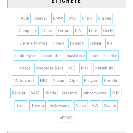
ETICHETE
Audi
Bentley
BMW
BYD
Chery
Citroen
Compacte
Dacia
Ferrari
FIAT
Ford
Geely
General Motors
Honda
Hyundai
Jaguar
Kia
Lamborghini
Leapmotor
masini eco
masini electrice
Mazda
Mercedes-Benz
MG
MINI
Mitsubishi
Motorsport
NIO
Nissan
Opel
Peugeot
Porsche
Renault
SAIC
Skoda
Stellantis
subcompacte
SUV
Tesla
Toyota
Volkswagen
Volvo
VW
Xiaomi
XPENG