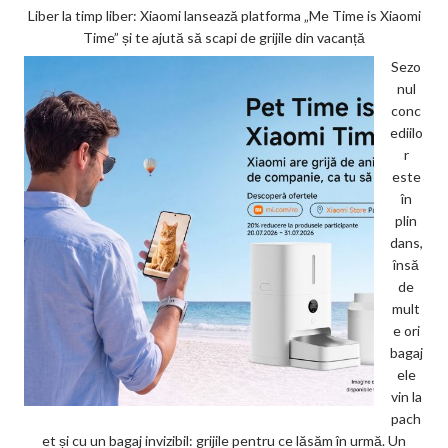
Liber la timp liber: Xiaomi lansează platforma „Me Time is Xiaomi
Time” și te ajută să scapi de grijile din vacanță
Sezo
nul
conc
ediilo
r
este
în
plin
dans,
însă
de
mult
e ori
bagaj
ele
vin la
pach
et și cu un bagaj invizibil: grijile pentru ce lăsăm în urmă. Un