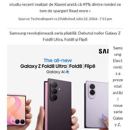
studiu recent realizat de Xiaomi arată că 49% dintre români se
tem de spargeri
Read more »
Source:
TechnoReport.ro
|
Published:
iulie 22, 2026 - 7:31 pm
Samsung revoluționează seria pliabilă: Debutul noilor Galaxy Z
Fold8 Ultra, Fold8 și Flip8
Sams
ung
Elect
ronic
s a
preze
ntat
astăz
i
noua
serie
Galax
y Z,