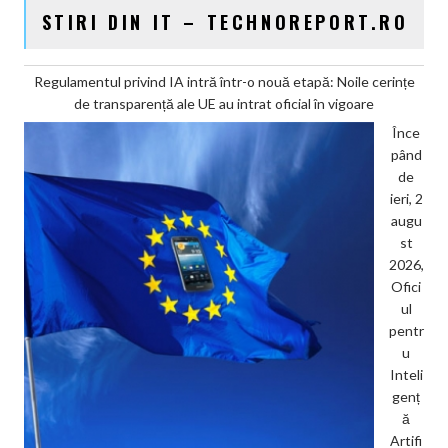
STIRI DIN IT – TECHNOREPORT.RO
Regulamentul privind IA intră într-o nouă etapă: Noile cerințe
de transparență ale UE au intrat oficial în vigoare
Înce
pând
de
ieri, 2
augu
st
2026,
Ofici
ul
pentr
u
Inteli
genț
ă
Artifi