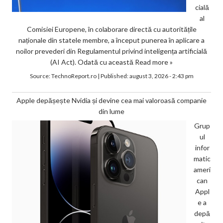
cială
al
Comisiei Europene, în colaborare directă cu autoritățile
naționale din statele membre, a început punerea în aplicare a
noilor prevederi din Regulamentul privind inteligența artificială
(AI Act). Odată cu această
Read more »
Source:
TechnoReport.ro
|
Published:
august 3, 2026 - 2:43 pm
Apple depășește Nvidia și devine cea mai valoroasă companie
din lume
Grup
ul
infor
matic
ameri
can
Appl
e a
depă