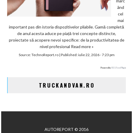
marc
ând
cel
mai
important pas din istoria dispozitivelor pliabile. Gamă completă
de anul acesta aduce pe piață trei concepte distincte,
proiectate să acopere nevoi specifice: de la productivitatea de
nivel profesional
Read more »
Source:
TechnoReport.ro
|
Published:
iulie 22, 2026 - 7:23 pm
Powered by
RSS Feed Plugin
TRUCKANDVAN.RO
AUTOREPORT © 2016