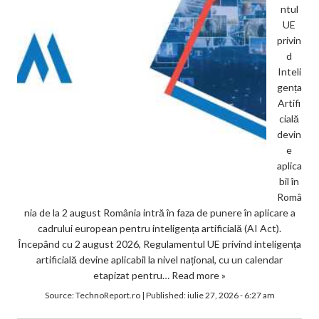
ntul
UE
privin
d
Inteli
gența
Artifi
cială
devin
e
aplica
bil în
Româ
nia de la 2 august România intră în faza de punere în aplicare a
cadrului european pentru inteligența artificială (AI Act).
Începând cu 2 august 2026, Regulamentul UE privind inteligența
artificială devine aplicabil la nivel național, cu un calendar
etapizat pentru…
Read more »
Source:
TechnoReport.ro
|
Published:
iulie 27, 2026 - 6:27 am