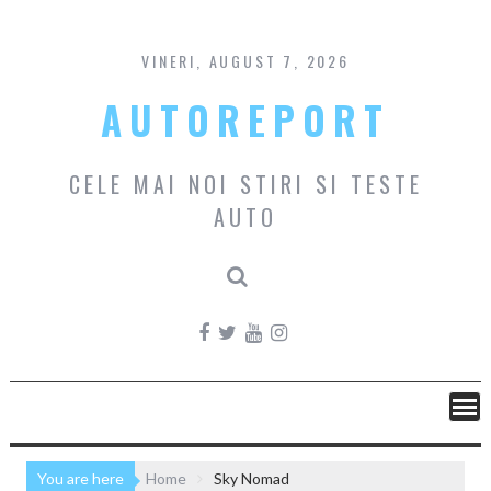
Skip
to
content
VINERI, AUGUST 7, 2026
AUTOREPORT
CELE MAI NOI STIRI SI TESTE
AUTO
You are here
Home
Sky Nomad