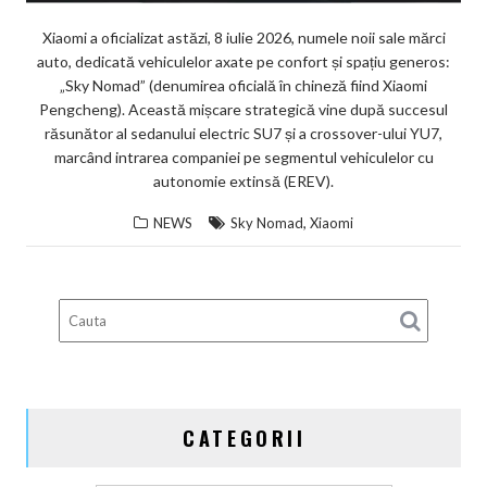
Xiaomi a oficializat astăzi, 8 iulie 2026, numele noii sale mărci
auto, dedicată vehiculelor axate pe confort și spațiu generos:
„Sky Nomad” (denumirea oficială în chineză fiind Xiaomi
Pengcheng). Această mișcare strategică vine după succesul
răsunător al sedanului electric SU7 și a crossover-ului YU7,
marcând intrarea companiei pe segmentul vehiculelor cu
autonomie extinsă (EREV).
,
NEWS
Sky Nomad
Xiaomi
CATEGORII