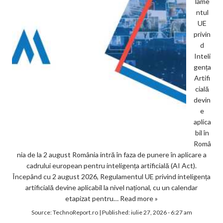
lame
ntul
UE
privin
d
Inteli
gența
Artifi
cială
devin
e
aplica
bil în
Româ
nia de la 2 august România intră în faza de punere în aplicare a
cadrului european pentru inteligența artificială (AI Act).
Începând cu 2 august 2026, Regulamentul UE privind inteligența
artificială devine aplicabil la nivel național, cu un calendar
etapizat pentru…
Read more »
Source:
TechnoReport.ro
|
Published:
iulie 27, 2026 - 6:27 am