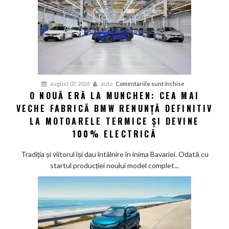
electric
până
în
2030
și
confirmă
șapte
pentru
august 07, 2026
auto
Comentariile sunt închise
modele
O NOUĂ ERĂ LA MUNCHEN: CEA MAI
O
noi
VECHE FABRICĂ BMW RENUNȚĂ DEFINITIV
nouă
eră
LA MOTOARELE TERMICE ȘI DEVINE
la
100% ELECTRICĂ
Munchen:
Cea
Tradiția și viitorul își dau întâlnire în inima Bavariei. Odată cu
mai
startul producției noului model complet...
veche
fabrică
BMW
renunță
definitiv