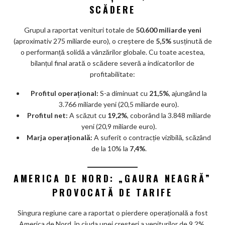
ar
SCĂDERE
ks
Grupul a raportat venituri totale de
50.600 miliarde yeni
(aproximativ 275 miliarde euro), o creștere de
5,5%
susținută de
o performanță solidă a vânzărilor globale. Cu toate acestea,
bilanțul final arată o scădere severă a indicatorilor de
profitabilitate:
Profitul operațional:
S-a diminuat cu
21,5%
, ajungând la
3.766 miliarde yeni (20,5 miliarde euro).
Profitul net:
A scăzut cu
19,2%
, coborând la 3.848 miliarde
yeni (20,9 miliarde euro).
Marja operațională:
A suferit o contracție vizibilă, scăzând
de la 10% la
7,4%
.
AMERICA DE NORD: „GAURA NEAGRĂ”
PROVOCATĂ DE TARIFE
Singura regiune care a raportat o pierdere operațională a fost
America de Nord, în ciuda unei creșteri a veniturilor de 9,2%.