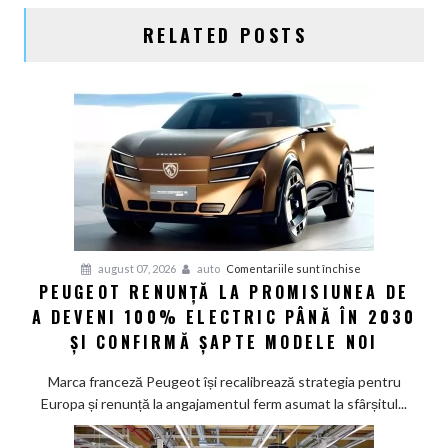
RELATED POSTS
pentru
august 07, 2026
auto
Comentariile sunt închise
PEUGEOT RENUNȚĂ LA PROMISIUNEA DE
Peugeot
A DEVENI 100% ELECTRIC PÂNĂ ÎN 2030
renunță
la
ȘI CONFIRMĂ ȘAPTE MODELE NOI
promisiunea
de
Marca franceză Peugeot își recalibrează strategia pentru
a
Europa și renunță la angajamentul ferm asumat la sfârșitul...
deveni
100%