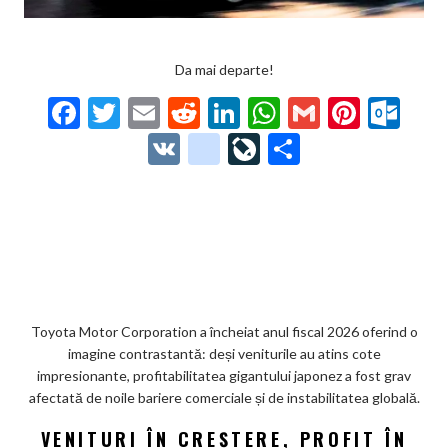
Da mai departe!
F
T
E
R
Li
W
G
Pi
O
ac
w
m
e
n
h
m
nt
ut
V
g
Li
P
e
itt
ai
d
ke
at
ai
er
lo
K
o
ve
ar
b
er
l
di
dI
s
l
es
o
o
Jo
ta
o
t
n
A
t
k.
gl
ur
je
o
p
co
e_
n
az
k
p
m
b
al
ă
o
Toyota Motor Corporation a încheiat anul fiscal 2026 oferind o
imagine contrastantă: deși veniturile au atins cote
o
impresionante, profitabilitatea gigantului japonez a fost grav
k
afectată de noile bariere comerciale și de instabilitatea globală.
m
VENITURI ÎN CREȘTERE, PROFIT ÎN