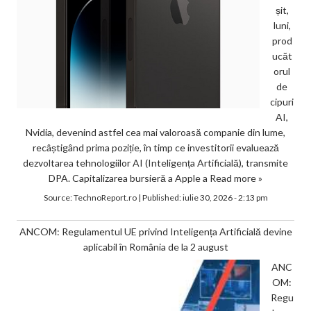
șit,
luni,
prod
ucăt
orul
de
cipuri
AI,
Nvidia, devenind astfel cea mai valoroasă companie din lume,
recâștigând prima poziție, în timp ce investitorii evaluează
dezvoltarea tehnologiilor AI (Inteligența Artificială), transmite
DPA. Capitalizarea bursieră a Apple a
Read more »
Source:
TechnoReport.ro
|
Published:
iulie 30, 2026 - 2:13 pm
ANCOM: Regulamentul UE privind Inteligența Artificială devine
aplicabil în România de la 2 august
ANC
OM:
Regu