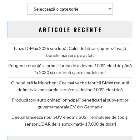
Categorii
ARTICOLE RECENTE
Isuzu D-Max 2026 sub lupă: Calul de bătaie japonez învață
bunele maniere pe asfalt
Peugeot renunță la promisiunea de a deveni 100% electric până
în 2030 și confirmă șapte modele noi
O nouă eră la Munchen: Cea mai veche fabrică BMW renunță
definitiv la motoarele termice și devine 100% electrică
Producătorii auto chinezi, principalii beneficiari ai subvenților
guvernamentale EV din Germania
Deepal lansează noul SUV electric S05: Tehnologie de top și
senzor LiDAR de la aproximativ 17.000 de dolari