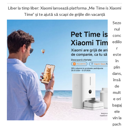
Liber la timp liber: Xiaomi lansează platforma „Me Time is Xiaomi
Time” și te ajută să scapi de grijile din vacanță
Sezo
nul
conc
ediilo
r
este
în
plin
dans,
însă
de
mult
e ori
bagaj
ele
vin la
pach