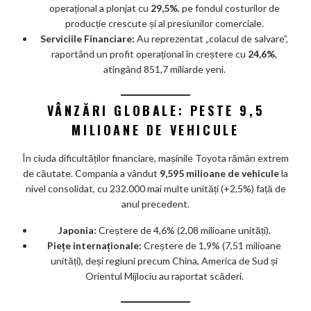
operațional a plonjat cu
29,5%
, pe fondul costurilor de
producție crescute și al presiunilor comerciale.
Serviciile Financiare:
Au reprezentat „colacul de salvare”,
raportând un profit operațional în creștere cu
24,6%
,
atingând 851,7 miliarde yeni.
VÂNZĂRI GLOBALE: PESTE 9,5
MILIOANE DE VEHICULE
În ciuda dificultăților financiare, mașinile Toyota rămân extrem
de căutate. Compania a vândut
9,595 milioane de vehicule
la
nivel consolidat, cu 232.000 mai multe unități (+2,5%) față de
anul precedent.
Japonia:
Creștere de 4,6% (2,08 milioane unități).
Piețe internaționale:
Creștere de 1,9% (7,51 milioane
unități), deși regiuni precum China, America de Sud și
Orientul Mijlociu au raportat scăderi.