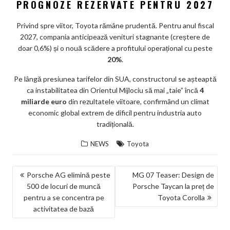
PROGNOZE REZERVATE PENTRU 2027
Privind spre viitor, Toyota rămâne prudentă. Pentru anul fiscal
2027, compania anticipează venituri stagnante (creștere de
doar 0,6%) și o nouă scădere a profitului operațional cu peste
20%
.
Pe lângă presiunea tarifelor din SUA, constructorul se așteaptă
ca instabilitatea din Orientul Mijlociu să mai „taie” încă
4
miliarde euro
din rezultatele viitoare, confirmând un climat
economic global extrem de dificil pentru industria auto
tradițională.
NEWS
Toyota
NAVIGARE
Porsche AG elimină peste
MG 07 Teaser: Design de
500 de locuri de muncă
Porsche Taycan la preț de
ÎN
pentru a se concentra pe
Toyota Corolla
ARTICOLE
activitatea de bază