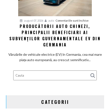
la
motoarele
termice
și
pentru
august 07, 2026
auto
Comentariile sunt închise
devine
PRODUCĂTORII AUTO CHINEZI,
Producătorii
100%
PRINCIPALII BENEFICIARI AI
auto
electrică
chinezi,
SUBVENȚILOR GUVERNAMENTALE EV DIN
principalii
GERMANIA
beneficiari
ai
Vânzările de vehicule electrice (EV) în Germania, cea mai mare
subvenților
piața auto europeană, au crescut semnificativ...
guvernamentale
EV
din
Germania
CATEGORII