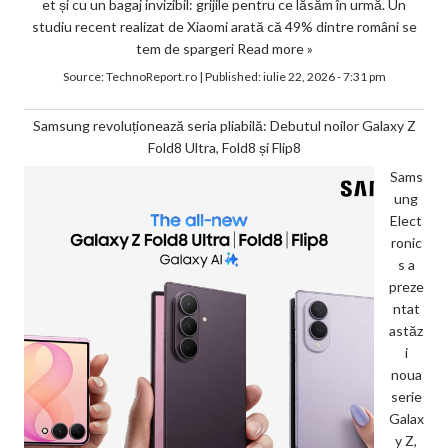
et și cu un bagaj invizibil: grijile pentru ce lăsăm în urmă. Un
studiu recent realizat de Xiaomi arată că 49% dintre români se
tem de spargeri
Read more »
Source:
TechnoReport.ro
|
Published:
iulie 22, 2026 - 7:31 pm
Samsung revoluționează seria pliabilă: Debutul noilor Galaxy Z
Fold8 Ultra, Fold8 și Flip8
Sams
ung
Elect
ronic
s a
preze
ntat
astăz
i
noua
serie
Galax
y Z,