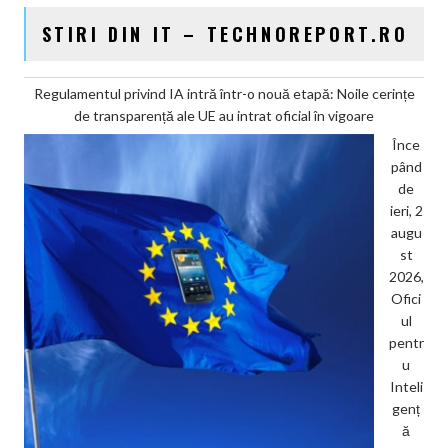
STIRI DIN IT – TECHNOREPORT.RO
Regulamentul privind IA intră într-o nouă etapă: Noile cerințe
de transparență ale UE au intrat oficial în vigoare
Înce
pând
de
ieri, 2
augu
st
2026,
Ofici
ul
pentr
u
Inteli
genț
ă