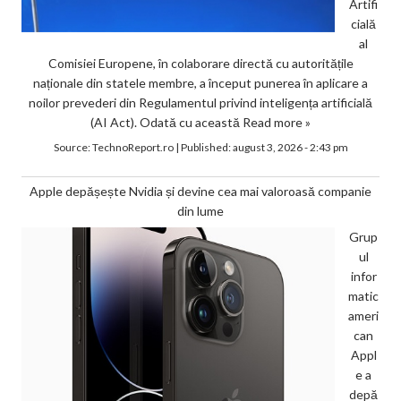
Artifi
cială
al
Comisiei Europene, în colaborare directă cu autoritățile
naționale din statele membre, a început punerea în aplicare a
noilor prevederi din Regulamentul privind inteligența artificială
(AI Act). Odată cu această
Read more »
Source:
TechnoReport.ro
|
Published:
august 3, 2026 - 2:43 pm
Apple depășește Nvidia și devine cea mai valoroasă companie
din lume
Grup
ul
infor
matic
ameri
can
Appl
e a
depă