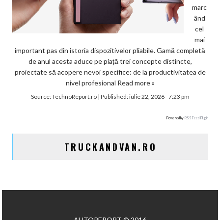
marc
ând
cel
mai
important pas din istoria dispozitivelor pliabile. Gamă completă
de anul acesta aduce pe piață trei concepte distincte,
proiectate să acopere nevoi specifice: de la productivitatea de
nivel profesional
Read more »
Source:
TechnoReport.ro
|
Published:
iulie 22, 2026 - 7:23 pm
Powered by
RSS Feed Plugin
TRUCKANDVAN.RO
AUTOREPORT © 2016