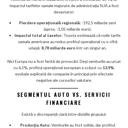
Impactul tarifelor vamale majorate de administrația SUA a fost
devastator:
Pierdere operațională regională:
-192,5 miliarde yeni
(aprox. -1,05 miliarde euro).
Impactul total al taxelor:
Toyota estimează că noile tarife
vamale americane au redus profitul operațional cu o cifră
uriașă:
8,78 miliarde euro
într-un singur an.
Nici Europa nu a fost ferită de provocări. Deși veniturile au urcat
cu 6,1%, profitul operațional european a scăzut cu
13,9%
,
evoluție explicată de companie în principal prin efectele
negative ale cursurilor valutare.
SEGMENTUL AUTO VS. SERVICII
FINANCIARE
Există o discrepanță clară între diviziile grupului:
Producția Auto:
Veniturile au fost solide, dar profitul