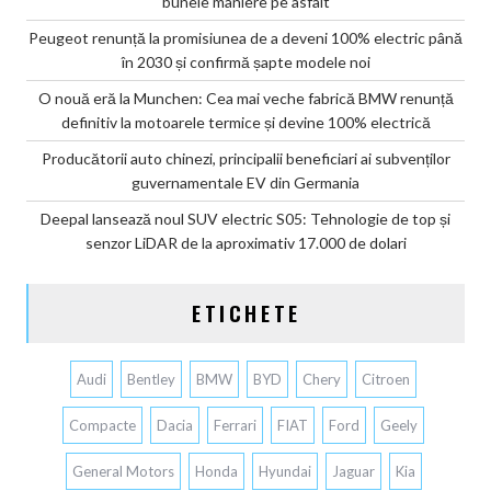
bunele maniere pe asfalt
Peugeot renunță la promisiunea de a deveni 100% electric până
în 2030 și confirmă șapte modele noi
O nouă eră la Munchen: Cea mai veche fabrică BMW renunță
definitiv la motoarele termice și devine 100% electrică
Producătorii auto chinezi, principalii beneficiari ai subvenților
guvernamentale EV din Germania
Deepal lansează noul SUV electric S05: Tehnologie de top și
senzor LiDAR de la aproximativ 17.000 de dolari
ETICHETE
Audi
Bentley
BMW
BYD
Chery
Citroen
Compacte
Dacia
Ferrari
FIAT
Ford
Geely
General Motors
Honda
Hyundai
Jaguar
Kia