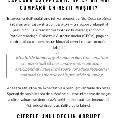
CAPCANA AȘTEPTĂRII: DE CE NU MAI
CUMPĂRĂ CHINEZII MAȘINI?
Intervenția Beijingului vine într-un moment critic. Ceea ce părea
inițial un avantaj pentru cumpărători — un război prelungit al
prețurilor — s-a transformat într-un bumerang economic.
Potrivit Asociației Chineze a Autoturismelor (CPCA), piața se
confruntă cu o anomalie: un blocaj al cererii cauzat tocmai de
ieftiniri.
Efectul de bumerang al reducerilor:
Consumatorii
chinezi refuză să mai cumpere vehicule acum,
anticipând că lunile următoare vor aduce reduceri și
mai mari sau modele noi la prețuri de dumping.
Această atitudine de expectativă a prăbușit vânzările din retail.
Speriați de posibilitatea de a rămâne cu stocuri masive de mașini
a căror valoare se depreciază rapid, dealerii auto au început să
își reducă drastic achizițiile de la fabrici.
CIFRELE UNUI DECLIN ABRUPT