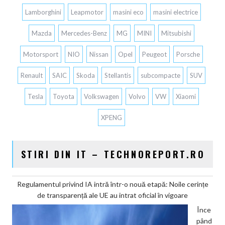
Lamborghini
Leapmotor
masini eco
masini electrice
Mazda
Mercedes-Benz
MG
MINI
Mitsubishi
Motorsport
NIO
Nissan
Opel
Peugeot
Porsche
Renault
SAIC
Skoda
Stellantis
subcompacte
SUV
Tesla
Toyota
Volkswagen
Volvo
VW
Xiaomi
XPENG
STIRI DIN IT – TECHNOREPORT.RO
Regulamentul privind IA intră într-o nouă etapă: Noile cerințe
de transparență ale UE au intrat oficial în vigoare
Înce
pând