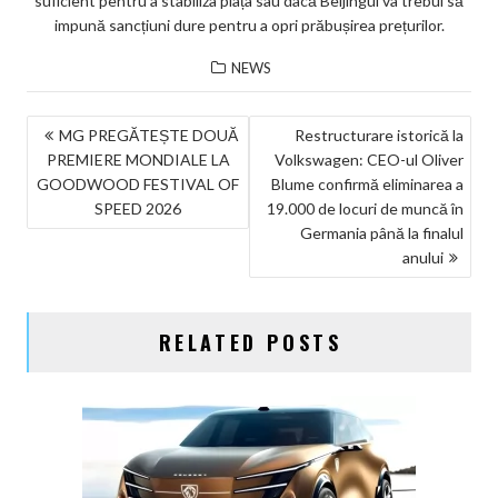
suficient pentru a stabiliza piața sau dacă Beijingul va trebui să
impună sancțiuni dure pentru a opri prăbușirea prețurilor.
NEWS
NAVIGARE
MG PREGĂTEȘTE DOUĂ
Restructurare istorică la
PREMIERE MONDIALE LA
Volkswagen: CEO-ul Oliver
ÎN
GOODWOOD FESTIVAL OF
Blume confirmă eliminarea a
ARTICOLE
SPEED 2026
19.000 de locuri de muncă în
Germania până la finalul
anului
RELATED POSTS