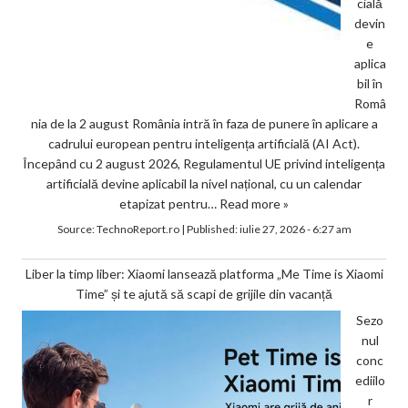
cială
devin
e
aplica
bil în
Româ
nia de la 2 august România intră în faza de punere în aplicare a
cadrului european pentru inteligența artificială (AI Act).
Începând cu 2 august 2026, Regulamentul UE privind inteligența
artificială devine aplicabil la nivel național, cu un calendar
etapizat pentru…
Read more »
Source:
TechnoReport.ro
|
Published:
iulie 27, 2026 - 6:27 am
Liber la timp liber: Xiaomi lansează platforma „Me Time is Xiaomi
Time” și te ajută să scapi de grijile din vacanță
Sezo
nul
conc
ediilo
r