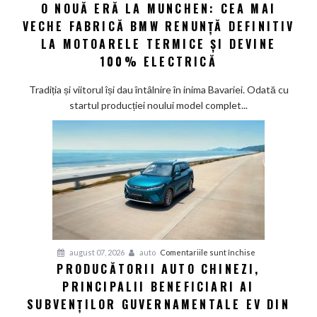
O NOUĂ ERĂ LA MUNCHEN: CEA MAI
O
noi
VECHE FABRICĂ BMW RENUNȚĂ DEFINITIV
nouă
eră
LA MOTOARELE TERMICE ȘI DEVINE
la
100% ELECTRICĂ
Munchen:
Cea
Tradiția și viitorul își dau întâlnire în inima Bavariei. Odată cu
mai
startul producției noului model complet...
veche
fabrică
BMW
renunță
definitiv
la
motoarele
termice
și
pentru
august 07, 2026
auto
Comentariile sunt închise
devine
PRODUCĂTORII AUTO CHINEZI,
Producătorii
100%
PRINCIPALII BENEFICIARI AI
auto
electrică
chinezi,
SUBVENȚILOR GUVERNAMENTALE EV DIN
principalii