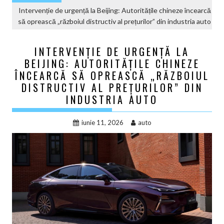
Intervenție de urgență la Beijing: Autoritățile chineze încearcă
să oprească „războiul distructiv al prețurilor” din industria auto
INTERVENȚIE DE URGENȚĂ LA
BEIJING: AUTORITĂȚILE CHINEZE
ÎNCEARCĂ SĂ OPREASCĂ „RĂZBOIUL
DISTRUCTIV AL PREȚURILOR” DIN
INDUSTRIA AUTO
iunie 11, 2026
auto