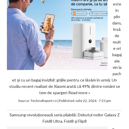
este
în
plin
dans,
însă
de
mult
e ori
bagaj
ele
vin la
pach
et și cu un bagaj invizibil: grijile pentru ce lăsăm în urmă. Un
studiu recent realizat de Xiaomi arată că 49% dintre români se
tem de spargeri
Read more »
Source:
TechnoReport.ro
|
Published:
iulie 22, 2026 - 7:31 pm
Samsung revoluționează seria pliabilă: Debutul noilor Galaxy Z
Fold8 Ultra, Fold8 și Flip8