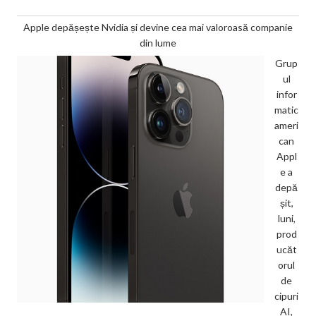
Apple depășește Nvidia și devine cea mai valoroasă companie
din lume
Grup
ul
infor
matic
ameri
can
Appl
e a
depă
șit,
luni,
prod
ucăt
orul
de
cipuri
AI,