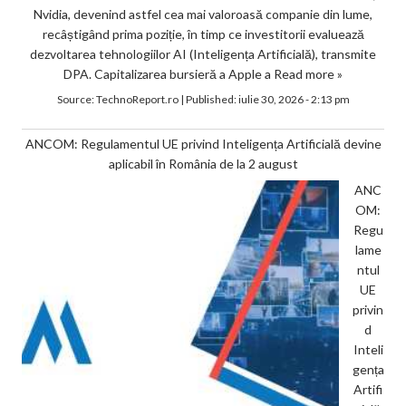
Nvidia, devenind astfel cea mai valoroasă companie din lume,
recâștigând prima poziție, în timp ce investitorii evaluează
dezvoltarea tehnologiilor AI (Inteligența Artificială), transmite
DPA. Capitalizarea bursieră a Apple a
Read more »
Source:
TechnoReport.ro
|
Published:
iulie 30, 2026 - 2:13 pm
ANCOM: Regulamentul UE privind Inteligența Artificială devine
aplicabil în România de la 2 august
ANC
OM:
Regu
lame
ntul
UE
privin
d
Inteli
gența
Artifi