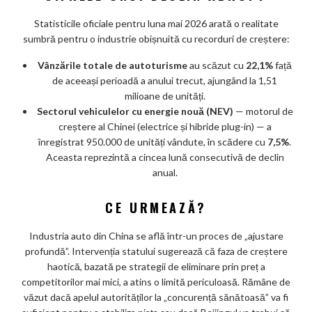
Statisticile oficiale pentru luna mai 2026 arată o realitate
sumbră pentru o industrie obișnuită cu recorduri de creștere:
Vânzările totale de autoturisme
au scăzut cu
22,1%
față
de aceeași perioadă a anului trecut, ajungând la 1,51
milioane de unități.
Sectorul vehiculelor cu energie nouă (NEV)
— motorul de
creștere al Chinei (electrice și hibride plug-in) — a
înregistrat 950.000 de unități vândute, în scădere cu
7,5%
.
Aceasta reprezintă a cincea lună consecutivă de declin
anual.
CE URMEAZĂ?
Industria auto din China se află într-un proces de „ajustare
profundă”. Intervenția statului sugerează că faza de creștere
haotică, bazată pe strategii de eliminare prin preț a
competitorilor mai mici, a atins o limită periculoasă. Rămâne de
văzut dacă apelul autorităților la „concurență sănătoasă” va fi