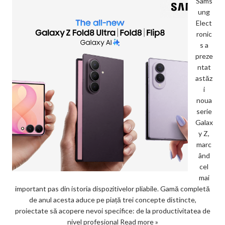
Sams
ung
Elect
ronic
s a
preze
ntat
astăz
i
noua
serie
Galax
y Z,
marc
ând
cel
mai
important pas din istoria dispozitivelor pliabile. Gamă completă
de anul acesta aduce pe piață trei concepte distincte,
proiectate să acopere nevoi specifice: de la productivitatea de
nivel profesional
Read more »