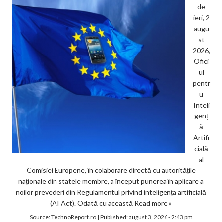
de
ieri, 2
augu
st
2026,
Ofici
ul
pentr
u
Inteli
genț
ă
Artifi
cială
al
Comisiei Europene, în colaborare directă cu autoritățile
naționale din statele membre, a început punerea în aplicare a
noilor prevederi din Regulamentul privind inteligența artificială
(AI Act). Odată cu această
Read more »
Source:
TechnoReport.ro
|
Published:
august 3, 2026 - 2:43 pm