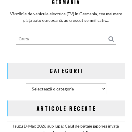
GERMANIA
beneficiari
ai
Vânzările de vehicule electrice (EV) în Germania, cea mai mare
subvenților
piața auto europeană, au crescut semnificativ...
guvernamentale
EV
din
Germania
CATEGORII
Categorii
ARTICOLE RECENTE
Isuzu D-Max 2026 sub lupă: Calul de bătaie japonez învață