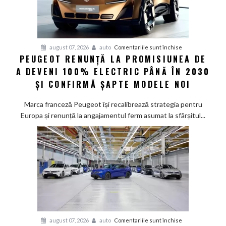
pentru
august 07, 2026
auto
Comentariile sunt închise
PEUGEOT RENUNȚĂ LA PROMISIUNEA DE
Peugeot
A DEVENI 100% ELECTRIC PÂNĂ ÎN 2030
renunță
la
ȘI CONFIRMĂ ȘAPTE MODELE NOI
promisiunea
de
Marca franceză Peugeot își recalibrează strategia pentru
a
Europa și renunță la angajamentul ferm asumat la sfârșitul...
deveni
100%
electric
până
în
2030
și
confirmă
șapte
pentru
august 07, 2026
auto
Comentariile sunt închise
modele