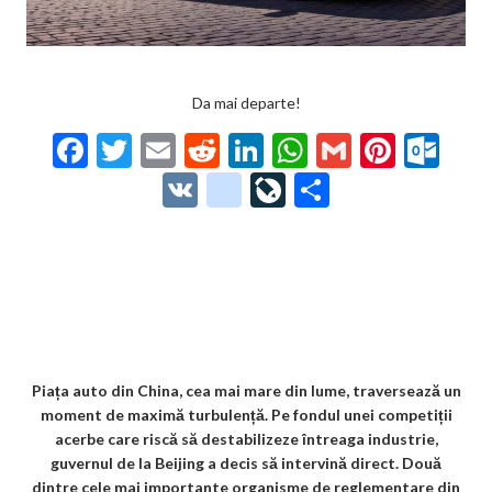
Da mai departe!
F
T
E
R
Li
W
G
Pi
O
ac
w
m
e
n
h
m
nt
ut
V
g
Li
P
e
itt
ai
d
ke
at
ai
er
lo
K
o
ve
ar
b
er
l
di
dI
s
l
es
o
o
Jo
ta
o
t
n
A
t
k.
gl
ur
je
o
p
co
e_
n
az
k
p
m
b
al
ă
o
Piața auto din China, cea mai mare din lume, traversează un
moment de maximă turbulență. Pe fondul unei competiții
o
acerbe care riscă să destabilizeze întreaga industrie,
k
guvernul de la Beijing a decis să intervină direct. Două
dintre cele mai importante organisme de reglementare din