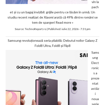
vin la
pach
et și cu un bagaj invizibil: grijile pentru ce lăsăm în urmă. Un
studiu recent realizat de Xiaomi arată că 49% dintre români se
tem de spargeri
Read more »
Source:
TechnoReport.ro
|
Published:
iulie 22, 2026 - 7:31 pm
Samsung revoluționează seria pliabilă: Debutul noilor Galaxy Z
Fold8 Ultra, Fold8 și Flip8
Sams
ung
Elect
ronic
s a
preze
ntat
astăz
i
noua
serie