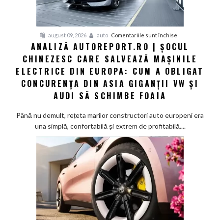
pentru
august 09, 2026
auto
Comentariile sunt închise
ANALIZĂ AUTOREPORT.RO | ȘOCUL
Analiză
CHINEZESC CARE SALVEAZĂ MAȘINILE
Autoreport.ro
|
ELECTRICE DIN EUROPA: CUM A OBLIGAT
Șocul
CONCURENȚA DIN ASIA GIGANȚII VW ȘI
chinezesc
AUDI SĂ SCHIMBE FOAIA
care
salvează
Până nu demult, rețeta marilor constructori auto europeni era
mașinile
una simplă, confortabilă și extrem de profitabilă....
electrice
din
Europa:
Cum
a
obligat
concurența
din
Asia