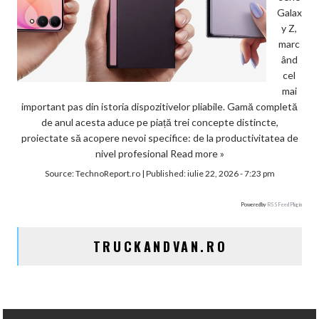
Galax
y Z,
marc
ând
cel
mai
important pas din istoria dispozitivelor pliabile. Gamă completă
de anul acesta aduce pe piață trei concepte distincte,
proiectate să acopere nevoi specifice: de la productivitatea de
nivel profesional
Read more »
Source:
TechnoReport.ro
|
Published:
iulie 22, 2026 - 7:23 pm
Powered by
RSS Feed Plugin
TRUCKANDVAN.RO