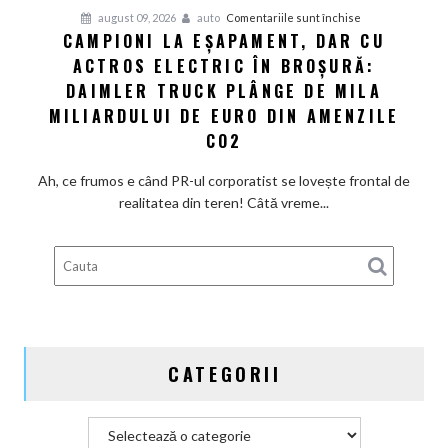
pentru
august 09, 2026
auto
Comentariile sunt închise
fel
CAMPIONI LA EȘAPAMENT, DAR CU
Campioni
de
ACTROS ELECTRIC ÎN BROȘURĂ:
la
repede.
eșapament,
DAIMLER TRUCK PLÂNGE DE MILA
De
dar
ce
MILIARDULUI DE EURO DIN AMENZILE
cu
există
CO2
Actros
încă
electric
loc
Ah, ce frumos e când PR-ul corporatist se lovește frontal de
în
pentru
realitatea din teren! Câtă vreme...
broșură:
ieftiniri?
Daimler
Truck
plânge
de
mila
miliardului
CATEGORII
de
euro
din
Categorii
amenzile