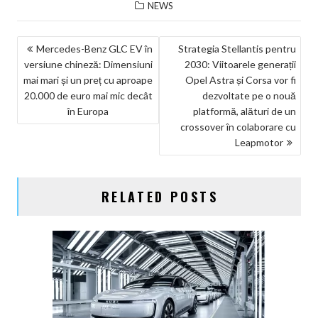
NEWS
NAVIGARE
Mercedes-Benz GLC EV în
Strategia Stellantis pentru
versiune chineză: Dimensiuni
2030: Viitoarele generații
ÎN
mai mari și un preț cu aproape
Opel Astra și Corsa vor fi
ARTICOLE
20.000 de euro mai mic decât
dezvoltate pe o nouă
în Europa
platformă, alături de un
crossover în colaborare cu
Leapmotor
RELATED POSTS