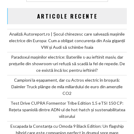
CO2
ARTICOLE RECENTE
Analiză Autoreport.ro | Șocul chinezesc care salvează mașinile
electrice din Europa: Cum a obligat concurența din Asia giganții
VW și Audi să schimbe foaia
Paradoxul mașinilor electrice: Bateriile s-au ieftinit masiv, dar
prețurile din showroom-uri refuză să scadă la fel de repede. De
ce există încă loc pentru ieftiniri?
Campioni la eșapament, dar cu Actros electric în broșură:
Daimler Truck plânge de mila miliardului de euro din amenzile
CO2
Test Drive CUPRA Formentor Tribe Edition 1.5 eTSI 150 CP:
Rețeta spaniolă dintre ADN-ul de hot-hatch și sustenabilitatea
viitorului
Escapada la Constanța cu Omoda 9 Black Edition: Un flagship
hibrid care este companion perfect în drumul spre mare