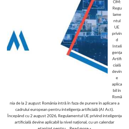
OM:
Regu
lame
ntul
UE
privin
d
Inteli
gența
Artifi
cială
devin
e
aplica
bil în
Româ
nia de la 2 august România intră în faza de punere în aplicare a
cadrului european pentru inteligența artificială (AI Act).
Începând cu 2 august 2026, Regulamentul UE privind inteligența
artificială devine aplicabil la nivel național, cu un calendar
etapizat pentru…
Read more »