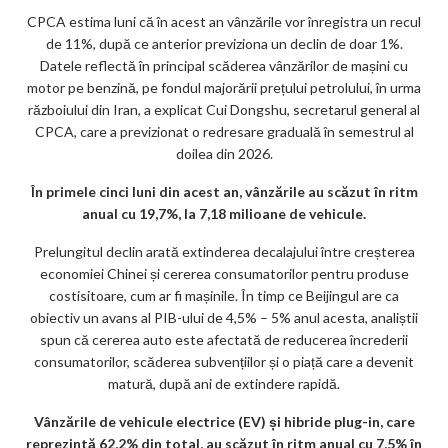
CPCA estima luni că în acest an vânzările vor înregistra un recul
de 11%, după ce anterior previziona un declin de doar 1%.
Datele reflectă în principal scăderea vânzărilor de mașini cu
motor pe benzină, pe fondul majorării prețului petrolului, în urma
războiului din Iran, a explicat Cui Dongshu, secretarul general al
CPCA, care a previzionat o redresare graduală în semestrul al
doilea din 2026.
În primele cinci luni din acest an, vânzările au scăzut în ritm
anual cu 19,7%, la 7,18 milioane de vehicule.
Prelungitul declin arată extinderea decalajului între creșterea
economiei Chinei și cererea consumatorilor pentru produse
costisitoare, cum ar fi mașinile. În timp ce Beijingul are ca
obiectiv un avans al PIB-ului de 4,5% – 5% anul acesta, analiștii
spun că cererea auto este afectată de reducerea încrederii
consumatorilor, scăderea subvențiilor și o piață care a devenit
matură, după ani de extindere rapidă.
Vânzările de vehicule electrice (EV) și hibride plug-in, care
reprezintă 62,2% din total, au scăzut în ritm anual cu 7,5% în