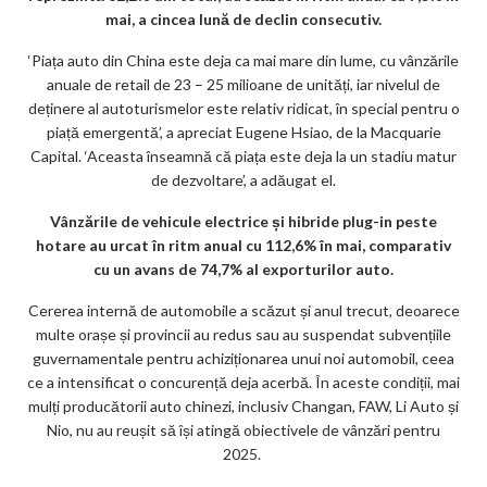
mai, a cincea lună de declin consecutiv.
‘Piața auto din China este deja ca mai mare din lume, cu vânzările
anuale de retail de 23 – 25 milioane de unități, iar nivelul de
deținere al autoturismelor este relativ ridicat, în special pentru o
piață emergentă’, a apreciat Eugene Hsiao, de la Macquarie
Capital. ‘Aceasta înseamnă că piața este deja la un stadiu matur
de dezvoltare’, a adăugat el.
Vânzările de vehicule electrice și hibride plug-in peste
hotare au urcat în ritm anual cu 112,6% în mai, comparativ
cu un avans de 74,7% al exporturilor auto.
Cererea internă de automobile a scăzut și anul trecut, deoarece
multe orașe și provincii au redus sau au suspendat subvențiile
guvernamentale pentru achiziționarea unui noi automobil, ceea
ce a intensificat o concurență deja acerbă. În aceste condiții, mai
mulți producătorii auto chinezi, inclusiv Changan, FAW, Li Auto și
Nio, nu au reușit să își atingă obiectivele de vânzări pentru
2025.