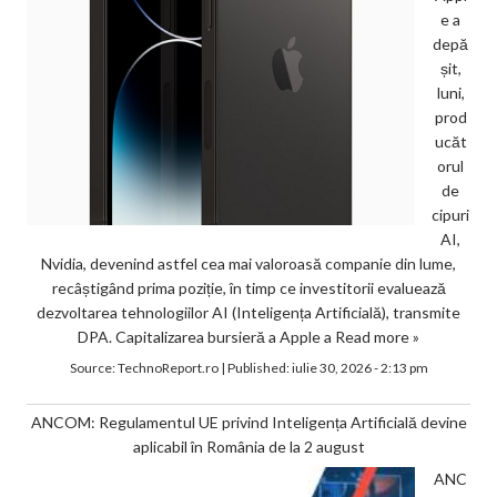
e a
depă
șit,
luni,
prod
ucăt
orul
de
cipuri
AI,
Nvidia, devenind astfel cea mai valoroasă companie din lume,
recâștigând prima poziție, în timp ce investitorii evaluează
dezvoltarea tehnologiilor AI (Inteligența Artificială), transmite
DPA. Capitalizarea bursieră a Apple a
Read more »
Source:
TechnoReport.ro
|
Published:
iulie 30, 2026 - 2:13 pm
ANCOM: Regulamentul UE privind Inteligența Artificială devine
aplicabil în România de la 2 august
ANC