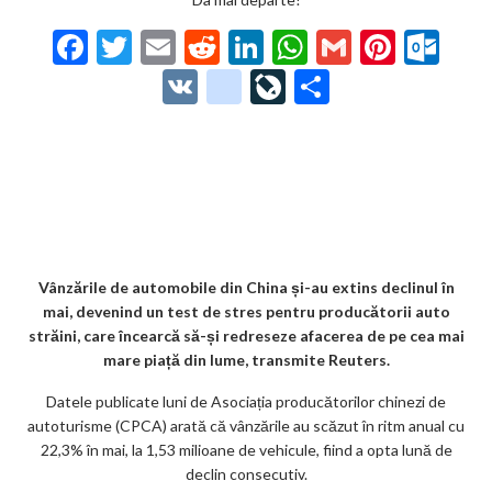
F
T
E
R
Li
W
G
Pi
O
ac
w
m
e
n
h
m
nt
ut
V
g
Li
P
e
itt
ai
d
ke
at
ai
er
lo
K
o
ve
ar
b
er
l
di
dI
s
l
es
o
o
Jo
ta
o
t
n
A
t
k.
gl
ur
je
o
p
co
e_
n
az
k
p
m
b
al
ă
o
Vânzările de automobile din China și-au extins declinul în
mai, devenind un test de stres pentru producătorii auto
o
străini, care încearcă să-și redreseze afacerea de pe cea mai
k
mare piață din lume, transmite Reuters.
m
Datele publicate luni de Asociația producătorilor chinezi de
autoturisme (CPCA) arată că vânzările au scăzut în ritm anual cu
ar
22,3% în mai, la 1,53 milioane de vehicule, fiind a opta lună de
ks
declin consecutiv.