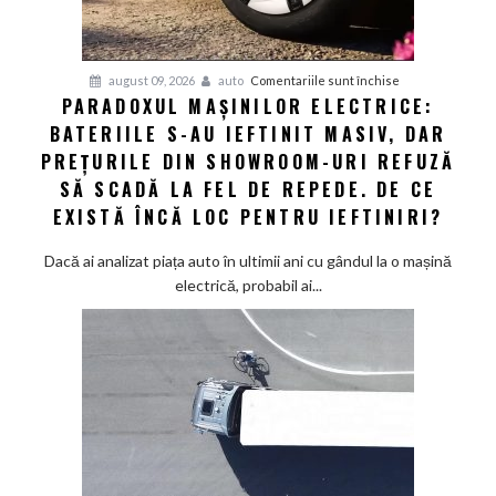
giganții
VW
și
pentru
august 09, 2026
auto
Comentariile sunt închise
Audi
PARADOXUL MAȘINILOR ELECTRICE:
Paradoxul
să
BATERIILE S-AU IEFTINIT MASIV, DAR
mașinilor
schimbe
electrice:
PREȚURILE DIN SHOWROOM-URI REFUZĂ
foaia
Bateriile
SĂ SCADĂ LA FEL DE REPEDE. DE CE
s-
EXISTĂ ÎNCĂ LOC PENTRU IEFTINIRI?
au
ieftinit
Dacă ai analizat piața auto în ultimii ani cu gândul la o mașină
masiv,
electrică, probabil ai...
dar
prețurile
din
showroom-
uri
refuză
să
scadă
la