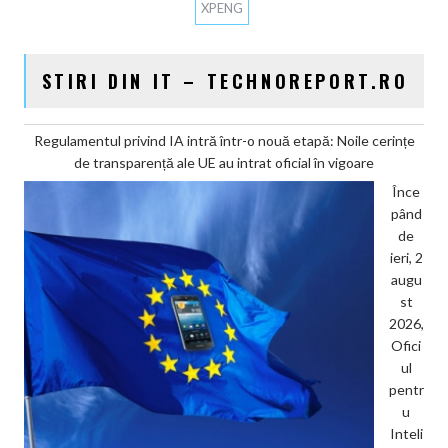
XPENG
STIRI DIN IT – TECHNOREPORT.RO
Regulamentul privind IA intră într-o nouă etapă: Noile cerințe
de transparență ale UE au intrat oficial în vigoare
Înce
pând
de
ieri, 2
augu
st
2026,
Ofici
ul
pentr
u
Inteli