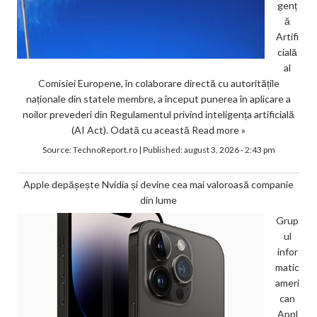
genț
ă
Artifi
cială
al
Comisiei Europene, în colaborare directă cu autoritățile
naționale din statele membre, a început punerea în aplicare a
noilor prevederi din Regulamentul privind inteligența artificială
(AI Act). Odată cu această
Read more »
Source:
TechnoReport.ro
|
Published:
august 3, 2026 - 2:43 pm
Apple depășește Nvidia și devine cea mai valoroasă companie
din lume
Grup
ul
infor
matic
ameri
can
Appl