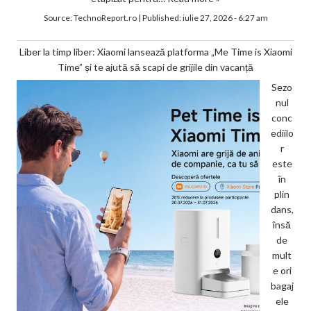
Source:
TechnoReport.ro
|
Published:
iulie 27, 2026 - 6:27 am
Liber la timp liber: Xiaomi lansează platforma „Me Time is Xiaomi
Time” și te ajută să scapi de grijile din vacanță
Sezo
nul
conc
ediilo
r
este
în
plin
dans,
însă
de
mult
e ori
bagaj
ele