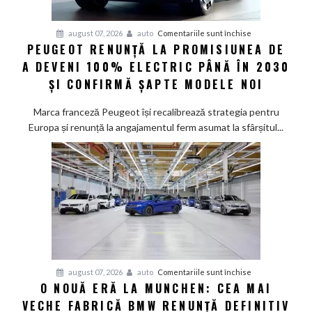
pentru
august 07, 2026
auto
Comentariile sunt închise
PEUGEOT RENUNȚĂ LA PROMISIUNEA DE
Peugeot
A DEVENI 100% ELECTRIC PÂNĂ ÎN 2030
renunță
la
ȘI CONFIRMĂ ȘAPTE MODELE NOI
promisiunea
de
Marca franceză Peugeot își recalibrează strategia pentru
a
Europa și renunță la angajamentul ferm asumat la sfârșitul...
deveni
100%
electric
până
în
2030
și
confirmă
șapte
pentru
august 07, 2026
auto
Comentariile sunt închise
modele
O NOUĂ ERĂ LA MUNCHEN: CEA MAI
O
noi
VECHE FABRICĂ BMW RENUNȚĂ DEFINITIV
nouă