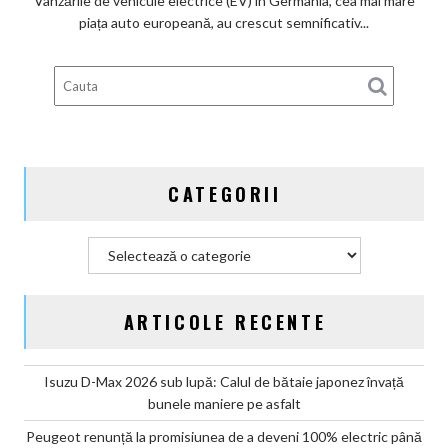
Vânzările de vehicule electrice (EV) în Germania, cea mai mare
subvenților
piața auto europeană, au crescut semnificativ...
guvernamentale
EV
din
Germania
CATEGORII
Categorii
ARTICOLE RECENTE
Isuzu D-Max 2026 sub lupă: Calul de bătaie japonez învață
bunele maniere pe asfalt
Peugeot renunță la promisiunea de a deveni 100% electric până