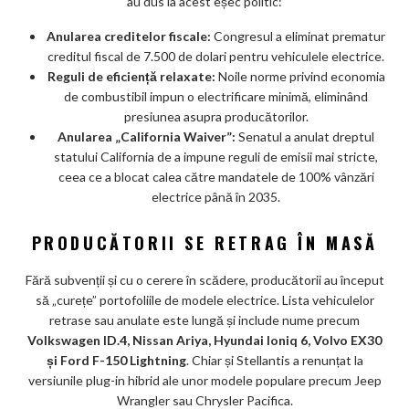
au dus la acest eșec politic:
Anularea creditelor fiscale:
Congresul a eliminat prematur
creditul fiscal de 7.500 de dolari pentru vehiculele electrice.
Reguli de eficiență relaxate:
Noile norme privind economia
de combustibil impun o electrificare minimă, eliminând
presiunea asupra producătorilor.
Anularea „California Waiver”:
Senatul a anulat dreptul
statului California de a impune reguli de emisii mai stricte,
ceea ce a blocat calea către mandatele de 100% vânzări
electrice până în 2035.
PRODUCĂTORII SE RETRAG ÎN MASĂ
Fără subvenții și cu o cerere în scădere, producătorii au început
să „curețe” portofoliile de modele electrice. Lista vehiculelor
retrase sau anulate este lungă și include nume precum
Volkswagen ID.4, Nissan Ariya, Hyundai Ioniq 6, Volvo EX30
și Ford F-150 Lightning
. Chiar și Stellantis a renunțat la
versiunile plug-in hibrid ale unor modele populare precum Jeep
Wrangler sau Chrysler Pacifica.