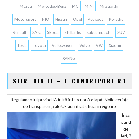
Mazda
Mercedes-Benz
MG
MINI
Mitsubishi
Motorsport
NIO
Nissan
Opel
Peugeot
Porsche
Renault
SAIC
Skoda
Stellantis
subcompacte
SUV
Tesla
Toyota
Volkswagen
Volvo
VW
Xiaomi
XPENG
STIRI DIN IT – TECHNOREPORT.RO
Regulamentul privind IA intră într-o nouă etapă: Noile cerințe
de transparență ale UE au intrat oficial în vigoare
Înce
pând
de
ieri, 2