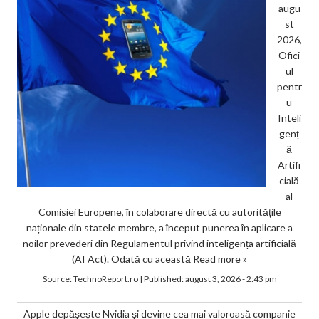
augu
st
2026,
Ofici
ul
pentr
u
Inteli
genț
ă
Artifi
cială
al
Comisiei Europene, în colaborare directă cu autoritățile
naționale din statele membre, a început punerea în aplicare a
noilor prevederi din Regulamentul privind inteligența artificială
(AI Act). Odată cu această
Read more »
Source:
TechnoReport.ro
|
Published:
august 3, 2026 - 2:43 pm
Apple depășește Nvidia și devine cea mai valoroasă companie