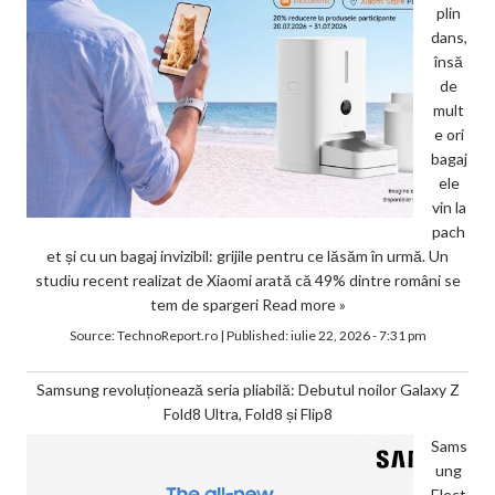
plin
dans,
însă
de
mult
e ori
bagaj
ele
vin la
pach
et și cu un bagaj invizibil: grijile pentru ce lăsăm în urmă. Un
studiu recent realizat de Xiaomi arată că 49% dintre români se
tem de spargeri
Read more »
Source:
TechnoReport.ro
|
Published:
iulie 22, 2026 - 7:31 pm
Samsung revoluționează seria pliabilă: Debutul noilor Galaxy Z
Fold8 Ultra, Fold8 și Flip8
Sams
ung
Elect