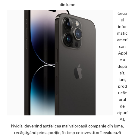
din lume
Grup
ul
infor
matic
ameri
can
Appl
e a
depă
șit,
luni,
prod
ucăt
orul
de
cipuri
AI,
Nvidia, devenind astfel cea mai valoroasă companie din lume,
recâștigând prima poziție, în timp ce investitorii evaluează