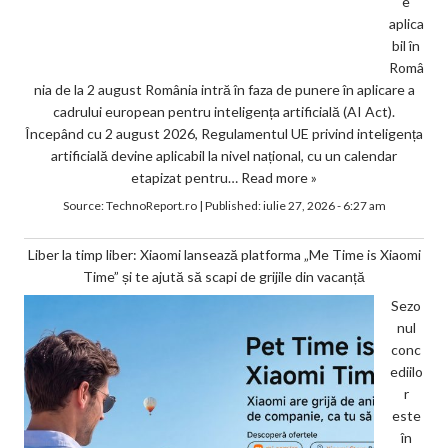
e
aplica
bil în
Româ
nia de la 2 august România intră în faza de punere în aplicare a
cadrului european pentru inteligența artificială (AI Act).
Începând cu 2 august 2026, Regulamentul UE privind inteligența
artificială devine aplicabil la nivel național, cu un calendar
etapizat pentru…
Read more »
Source:
TechnoReport.ro
|
Published:
iulie 27, 2026 - 6:27 am
Liber la timp liber: Xiaomi lansează platforma „Me Time is Xiaomi
Time” și te ajută să scapi de grijile din vacanță
Sezo
nul
conc
ediilo
r
este
în