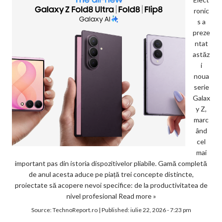
ronic
s a
preze
ntat
astăz
i
noua
serie
Galax
y Z,
marc
ând
cel
mai
important pas din istoria dispozitivelor pliabile. Gamă completă
de anul acesta aduce pe piață trei concepte distincte,
proiectate să acopere nevoi specifice: de la productivitatea de
nivel profesional
Read more »
Source:
TechnoReport.ro
|
Published:
iulie 22, 2026 - 7:23 pm