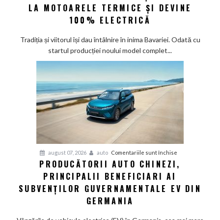
eră
LA MOTOARELE TERMICE ȘI DEVINE
la
100% ELECTRICĂ
Munchen:
Cea
Tradiția și viitorul își dau întâlnire în inima Bavariei. Odată cu
mai
startul producției noului model complet...
veche
fabrică
BMW
renunță
definitiv
la
motoarele
termice
și
pentru
august 07, 2026
auto
Comentariile sunt închise
devine
PRODUCĂTORII AUTO CHINEZI,
Producătorii
100%
PRINCIPALII BENEFICIARI AI
auto
electrică
chinezi,
SUBVENȚILOR GUVERNAMENTALE EV DIN
principalii
GERMANIA
beneficiari
ai