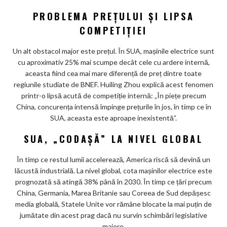
PROBLEMA PREȚULUI ȘI LIPSA
COMPETIȚIEI
Un alt obstacol major este prețul. În SUA, mașinile electrice sunt
cu aproximativ 25% mai scumpe decât cele cu ardere internă,
aceasta fiind cea mai mare diferență de preț dintre toate
regiunile studiate de BNEF. Huiling Zhou explică acest fenomen
printr-o lipsă acută de competiție internă: „În piețe precum
China, concurența intensă împinge prețurile în jos, în timp ce în
SUA, aceasta este aproape inexistentă”.
SUA, „CODAȘĂ” LA NIVEL GLOBAL
În timp ce restul lumii accelerează, America riscă să devină un
lăcustă industrială. La nivel global, cota mașinilor electrice este
prognozată să atingă 38% până în 2030. În timp ce țări precum
China, Germania, Marea Britanie sau Coreea de Sud depășesc
media globală, Statele Unite vor rămâne blocate la mai puțin de
jumătate din acest prag dacă nu survin schimbări legislative
majore.