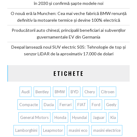
în 2030 și confirmă șapte modele noi
O nouă eră la Munchen: Cea mai veche fabrică BMW renunță
definitiv la motoarele termice și devine 100% electrică
Producătorii auto chinezi, principalii beneficiari ai subvenților
guvernamentale EV din Germania
Deepal lansează noul SUV electric S05: Tehnologie de top și
senzor LiDAR de la aproximativ 17.000 de dolari
ETICHETE
Audi
Bentley
BMW
BYD
Chery
Citroen
Compacte
Dacia
Ferrari
FIAT
Ford
Geely
General Motors
Honda
Hyundai
Jaguar
Kia
Lamborghini
Leapmotor
masini eco
masini electrice