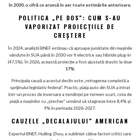
ar
în 2030, o cifră ce aruncă în aer toate estimările anterioare.
ks
POLITICA „PE DOS”: CUM S-AU
VAPORIZAT PROIECȚIILE DE
CREȘTERE
În 2024, analiștii BNEF estimau că aproape jumătate din mașinile
vândute în SUA până în 2030 vor fi electrice sau hibride plug-in
(47,5%). În 2026, această proiecție a fost ajustată drastic la doar
17%
.
Principala cauză a acestui declin este „retragerea completă a
sprijinului legislativ federal”. Practic, piața auto din SUA a intrat
într-un proces de inversare a tendinței pe termen scurt, cota de
piață a mașinilor cu „ștecher” urmând să stagneze între 8,4% și
9% în perioada 2026-2027.
CAUZELE „DECALAJULUI” AMERICAN
Expertul BNEF, Huiling Zhou, a subliniat câțiva factori critici care