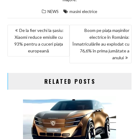
NEWS
masini electrice
NAVIGARE
De la fier vechi la șasiu:
Boom pe piața mașinilor
Xiaomi reduce emisiile cu
electrice în România:
ÎN
93% pentru a cuceri piața
Înmatriculările au explodat cu
ARTICOLE
europeană
76,6% în prima jumătate a
anului
RELATED POSTS