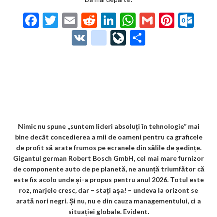
F
T
E
R
Li
W
G
Pi
O
ac
w
m
e
n
h
m
nt
ut
V
g
Li
P
e
itt
ai
d
ke
at
ai
er
lo
K
o
ve
ar
b
er
l
di
dI
s
l
es
o
o
Jo
ta
o
t
n
A
t
k.
gl
ur
je
o
p
co
e_
n
az
k
p
m
b
al
ă
o
Nimic nu spune „suntem lideri absoluți în tehnologie” mai
bine decât concedierea a mii de oameni pentru ca graficele
o
de profit să arate frumos pe ecranele din sălile de ședințe.
k
Gigantul german Robert Bosch GmbH, cel mai mare furnizor
de componente auto de pe planetă, ne anunță triumfător că
m
este fix acolo unde și-a propus pentru anul 2026. Totul este
ar
roz, marjele cresc, dar – stați așa! – undeva la orizont se
arată nori negri. Și nu, nu e din cauza managementului, ci a
ks
situației globale. Evident.