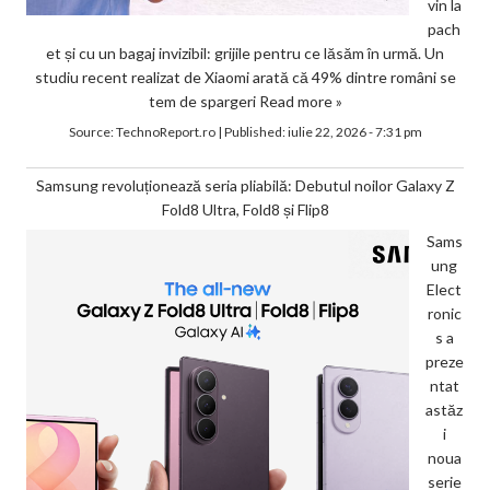
vin la
pach
et și cu un bagaj invizibil: grijile pentru ce lăsăm în urmă. Un
studiu recent realizat de Xiaomi arată că 49% dintre români se
tem de spargeri
Read more »
Source:
TechnoReport.ro
|
Published:
iulie 22, 2026 - 7:31 pm
Samsung revoluționează seria pliabilă: Debutul noilor Galaxy Z
Fold8 Ultra, Fold8 și Flip8
Sams
ung
Elect
ronic
s a
preze
ntat
astăz
i
noua
serie