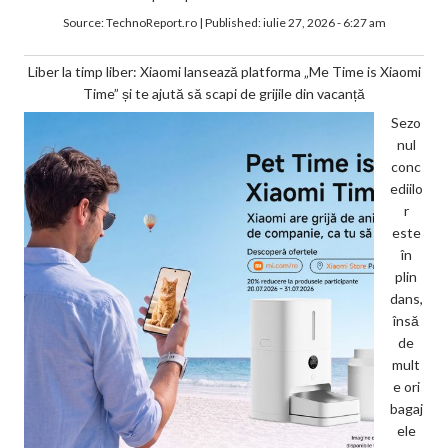
Source:
TechnoReport.ro
|
Published:
iulie 27, 2026 - 6:27 am
Liber la timp liber: Xiaomi lansează platforma „Me Time is Xiaomi
Time” și te ajută să scapi de grijile din vacanță
Sezo
nul
conc
ediilo
r
este
în
plin
dans,
însă
de
mult
e ori
bagaj
ele