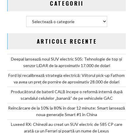
CATEGORII
vehiculele
GAC
Categorii
ARTICOLE RECENTE
Deepal lansează noul SUV electric S05: Tehnologie de top și
senzor LiDAR de la aproximativ 17.000 de dolari
Ford își recalibrează strategia electrică: Viitorul pick-up Fathom
va avea un preț de pornire de aproximativ 28.000 de dolari
Producătorul de baterii CALB începe o reformă internă după
scandalul celulelor „banană” de pe vehiculele GAC
Reîncărcare de la 10% la 80% în doar 12 minute: Smart lansează
noua generație Smart #1 în China
Luxeed RX: Chinezii au creat un SUV electric de 585 CP care
arată ca un Ferrari și poartă un nume de Lexus