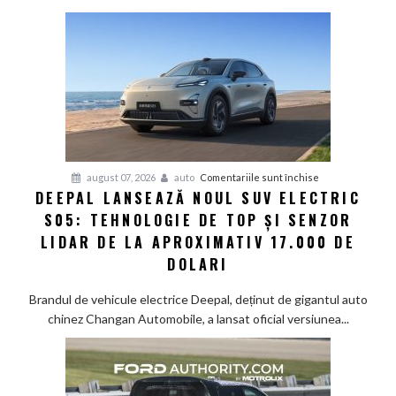
pentru
august 07, 2026
auto
Comentariile sunt închise
DEEPAL LANSEAZĂ NOUL SUV ELECTRIC
Deepal
S05: TEHNOLOGIE DE TOP ȘI SENZOR
lansează
noul
LIDAR DE LA APROXIMATIV 17.000 DE
SUV
DOLARI
electric
S05:
Brandul de vehicule electrice Deepal, deținut de gigantul auto
Tehnologie
chinez Changan Automobile, a lansat oficial versiunea...
de
top
și
senzor