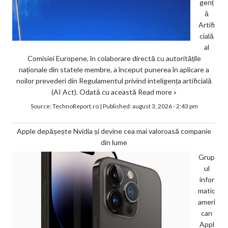
genț
ă
Artifi
cială
al
Comisiei Europene, în colaborare directă cu autoritățile
naționale din statele membre, a început punerea în aplicare a
noilor prevederi din Regulamentul privind inteligența artificială
(AI Act). Odată cu această
Read more »
Source:
TechnoReport.ro
|
Published:
august 3, 2026 - 2:43 pm
Apple depășește Nvidia și devine cea mai valoroasă companie
din lume
Grup
ul
infor
matic
ameri
can
Appl