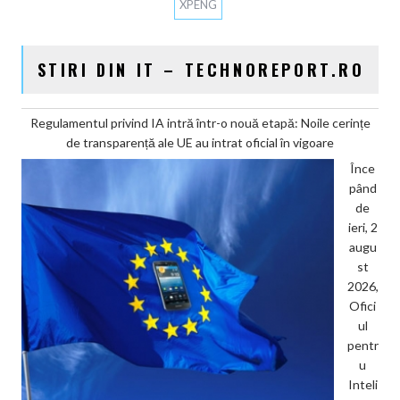
XPENG
STIRI DIN IT – TECHNOREPORT.RO
Regulamentul privind IA intră într-o nouă etapă: Noile cerințe
de transparență ale UE au intrat oficial în vigoare
Înce
pând
de
ieri, 2
augu
st
2026,
Ofici
ul
pentr
u
Inteli