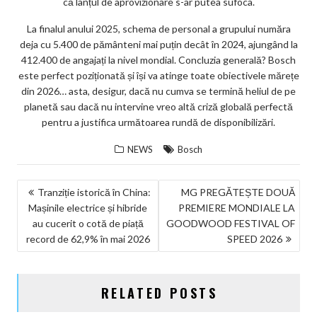
că lanțul de aprovizionare s-ar putea sufoca.
La finalul anului 2025, schema de personal a grupului număra
deja cu 5.400 de pământeni mai puțin decât în 2024, ajungând la
412.400 de angajați la nivel mondial. Concluzia generală? Bosch
este perfect poziționată și își va atinge toate obiectivele mărețe
din 2026… asta, desigur, dacă nu cumva se termină heliul de pe
planetă sau dacă nu intervine vreo altă criză globală perfectă
pentru a justifica următoarea rundă de disponibilizări.
NEWS
Bosch
NAVIGARE
Tranziție istorică în China:
MG PREGĂTEȘTE DOUĂ
Mașinile electrice și hibride
PREMIERE MONDIALE LA
ÎN
au cucerit o cotă de piață
GOODWOOD FESTIVAL OF
ARTICOLE
record de 62,9% în mai 2026
SPEED 2026
RELATED POSTS