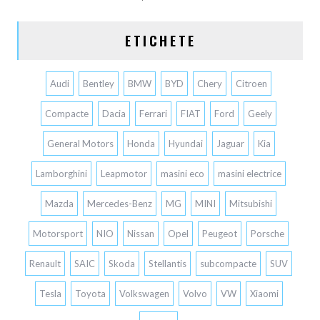
ETICHETE
Audi
Bentley
BMW
BYD
Chery
Citroen
Compacte
Dacia
Ferrari
FIAT
Ford
Geely
General Motors
Honda
Hyundai
Jaguar
Kia
Lamborghini
Leapmotor
masini eco
masini electrice
Mazda
Mercedes-Benz
MG
MINI
Mitsubishi
Motorsport
NIO
Nissan
Opel
Peugeot
Porsche
Renault
SAIC
Skoda
Stellantis
subcompacte
SUV
Tesla
Toyota
Volkswagen
Volvo
VW
Xiaomi