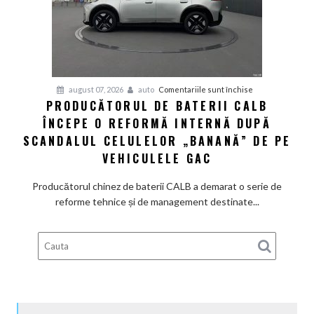
de
pornire
de
aproximativ
28.000
de
pentru
august 07, 2026
auto
Comentariile sunt închise
dolari
PRODUCĂTORUL DE BATERII CALB
Producătorul
ÎNCEPE O REFORMĂ INTERNĂ DUPĂ
de
baterii
SCANDALUL CELULELOR „BANANĂ” DE PE
CALB
VEHICULELE GAC
începe
o
Producătorul chinez de baterii CALB a demarat o serie de
reformă
reforme tehnice și de management destinate...
internă
după
scandalul
celulelor
„banană”
de
pe