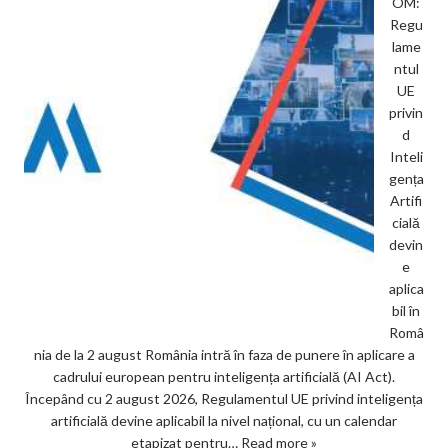
OM:
Regu
lame
ntul
UE
privin
d
Inteli
gența
Artifi
cială
devin
e
aplica
bil în
Româ
nia de la 2 august România intră în faza de punere în aplicare a
cadrului european pentru inteligența artificială (AI Act).
Începând cu 2 august 2026, Regulamentul UE privind inteligența
artificială devine aplicabil la nivel național, cu un calendar
etapizat pentru…
Read more »