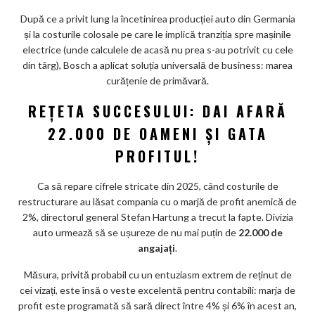
După ce a privit lung la încetinirea producției auto din Germania
și la costurile colosale pe care le implică tranziția spre mașinile
electrice (unde calculele de acasă nu prea s-au potrivit cu cele
din târg), Bosch a aplicat soluția universală de business: marea
curățenie de primăvară.
REȚETA SUCCESULUI: DAI AFARĂ
22.000 DE OAMENI ȘI GATA
PROFITUL!
Ca să repare cifrele stricate din 2025, când costurile de
restructurare au lăsat compania cu o marjă de profit anemică de
2%, directorul general Stefan Hartung a trecut la fapte. Divizia
auto urmează să se ușureze de nu mai puțin de
22.000 de
angajați
.
Măsura, privită probabil cu un entuziasm extrem de reținut de
cei vizați, este însă o veste excelentă pentru contabili: marja de
profit este programată să sară direct între 4% și 6% în acest an,