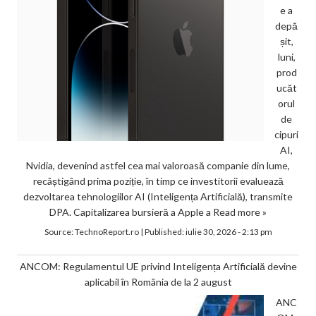
e a
depă
șit,
luni,
prod
ucăt
orul
de
cipuri
AI,
Nvidia, devenind astfel cea mai valoroasă companie din lume,
recâștigând prima poziție, în timp ce investitorii evaluează
dezvoltarea tehnologiilor AI (Inteligența Artificială), transmite
DPA. Capitalizarea bursieră a Apple a
Read more »
Source:
TechnoReport.ro
|
Published:
iulie 30, 2026 - 2:13 pm
ANCOM: Regulamentul UE privind Inteligența Artificială devine
aplicabil în România de la 2 august
ANC