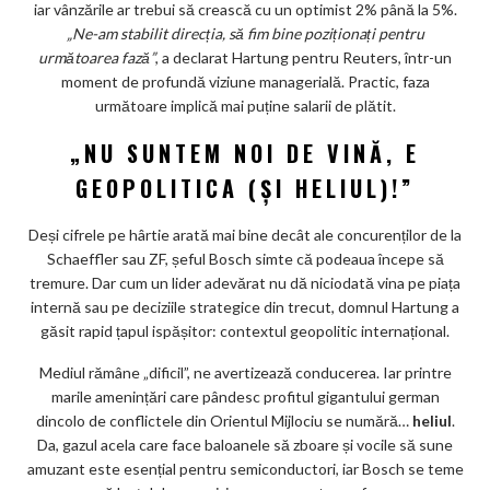
iar vânzările ar trebui să crească cu un optimist 2% până la 5%.
„Ne-am stabilit direcția, să fim bine poziționați pentru
următoarea fază”
, a declarat Hartung pentru Reuters, într-un
moment de profundă viziune managerială. Practic, faza
următoare implică mai puține salarii de plătit.
„NU SUNTEM NOI DE VINĂ, E
GEOPOLITICA (ȘI HELIUL)!”
Deși cifrele pe hârtie arată mai bine decât ale concurenților de la
Schaeffler sau ZF, șeful Bosch simte că podeaua începe să
tremure. Dar cum un lider adevărat nu dă niciodată vina pe piața
internă sau pe deciziile strategice din trecut, domnul Hartung a
găsit rapid țapul ispășitor: contextul geopolitic internațional.
Mediul rămâne „dificil”, ne avertizează conducerea. Iar printre
marile amenințări care pândesc profitul gigantului german
dincolo de conflictele din Orientul Mijlociu se numără…
heliul
.
Da, gazul acela care face baloanele să zboare și vocile să sune
amuzant este esențial pentru semiconductori, iar Bosch se teme