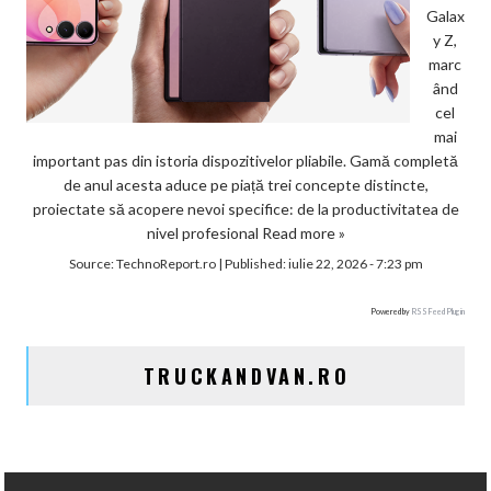
Galax
y Z,
marc
ând
cel
mai
important pas din istoria dispozitivelor pliabile. Gamă completă
de anul acesta aduce pe piață trei concepte distincte,
proiectate să acopere nevoi specifice: de la productivitatea de
nivel profesional
Read more »
Source:
TechnoReport.ro
|
Published:
iulie 22, 2026 - 7:23 pm
Powered by
RSS Feed Plugin
TRUCKANDVAN.RO