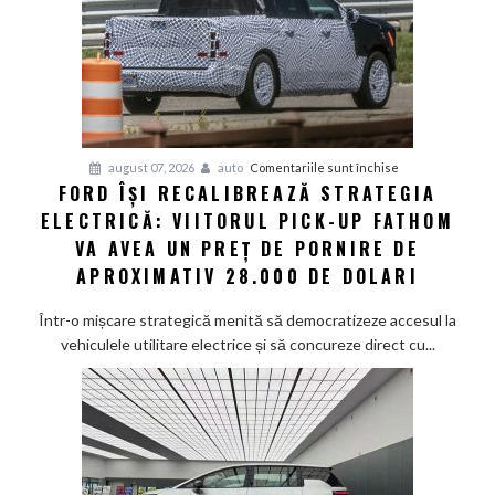
LiDAR
de
la
aproximativ
17.000
de
dolari
pentru
august 07, 2026
auto
Comentariile sunt închise
FORD ÎȘI RECALIBREAZĂ STRATEGIA
Ford
ELECTRICĂ: VIITORUL PICK-UP FATHOM
își
recalibrează
VA AVEA UN PREȚ DE PORNIRE DE
strategia
APROXIMATIV 28.000 DE DOLARI
electrică:
Viitorul
Într-o mișcare strategică menită să democratizeze accesul la
pick-
vehiculele utilitare electrice și să concureze direct cu...
up
Fathom
va
avea
un
preț