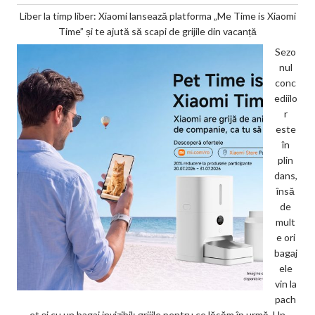
Liber la timp liber: Xiaomi lansează platforma „Me Time is Xiaomi
Time” și te ajută să scapi de grijile din vacanță
Sezo
nul
conc
ediilo
r
este
în
plin
dans,
însă
de
mult
e ori
bagaj
ele
vin la
pach
et și cu un bagaj invizibil: grijile pentru ce lăsăm în urmă. Un