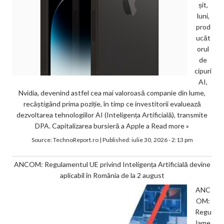
șit,
luni,
prod
ucăt
orul
de
cipuri
AI,
Nvidia, devenind astfel cea mai valoroasă companie din lume,
recâștigând prima poziție, în timp ce investitorii evaluează
dezvoltarea tehnologiilor AI (Inteligența Artificială), transmite
DPA. Capitalizarea bursieră a Apple a
Read more »
Source:
TechnoReport.ro
|
Published:
iulie 30, 2026 - 2:13 pm
ANCOM: Regulamentul UE privind Inteligența Artificială devine
aplicabil în România de la 2 august
ANC
OM:
Regu
lame