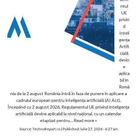
ntul
UE
privin
d
Inteli
gența
Artifi
cială
devin
e
aplica
bil în
Româ
nia de la 2 august România intră în faza de punere în aplicare a
cadrului european pentru inteligența artificială (AI Act).
Începând cu 2 august 2026, Regulamentul UE privind inteligența
artificială devine aplicabil la nivel național, cu un calendar
etapizat pentru…
Read more »
Source:
TechnoReport.ro
|
Published:
iulie 27, 2026 - 6:27 am