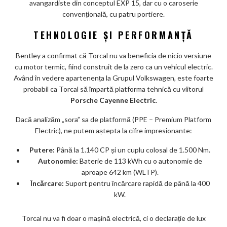
avangardiste din conceptul EXP 15, dar cu o caroserie
convențională, cu patru portiere.
TEHNOLOGIE ȘI PERFORMANȚĂ
Bentley a confirmat că Torcal nu va beneficia de nicio versiune
cu motor termic, fiind construit de la zero ca un vehicul electric.
Având în vedere apartenența la Grupul Volkswagen, este foarte
probabil ca Torcal să împartă platforma tehnică cu viitorul
Porsche Cayenne Electric
.
Dacă analizăm „sora” sa de platformă (PPE – Premium Platform
Electric), ne putem aștepta la cifre impresionante:
Putere:
Până la 1.140 CP și un cuplu colosal de 1.500 Nm.
Autonomie:
Baterie de 113 kWh cu o autonomie de
aproape 642 km (WLTP).
Încărcare:
Suport pentru încărcare rapidă de până la 400
kW.
Torcal nu va fi doar o mașină electrică, ci o declarație de lux