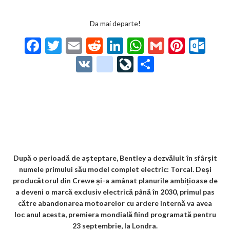
Da mai departe!
F
T
E
R
Li
W
G
Pi
O
ac
w
m
e
n
h
m
nt
ut
V
g
Li
P
e
itt
ai
d
ke
at
ai
er
lo
K
o
ve
ar
b
er
l
di
dI
s
l
es
o
o
Jo
ta
o
t
n
A
t
k.
gl
ur
je
o
p
co
e_
n
az
k
p
m
b
al
ă
o
După o perioadă de așteptare, Bentley a dezvăluit în sfârșit
numele primului său model complet electric: Torcal. Deși
o
producătorul din Crewe și-a amânat planurile ambițioase de
k
a deveni o marcă exclusiv electrică până în 2030, primul pas
către abandonarea motoarelor cu ardere internă va avea
m
loc anul acesta, premiera mondială fiind programată pentru
ar
23 septembrie, la Londra.