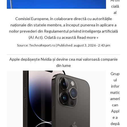
cială
al
Comisiei Europene, în colaborare directă cu autoritățile
naționale din statele membre, a început punerea în aplicare a
noilor prevederi din Regulamentul privind inteligența artificială
(AI Act). Odată cu această
Read more »
Source:
TechnoReport.ro
|
Published:
august 3, 2026 - 2:43 pm
Apple depășește Nvidia și devine cea mai valoroasă companie
din lume
Grup
ul
infor
matic
ameri
can
Appl
e a
depă