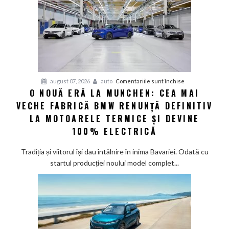
electric
până
în
2030
și
confirmă
șapte
pentru
august 07, 2026
auto
Comentariile sunt închise
modele
O NOUĂ ERĂ LA MUNCHEN: CEA MAI
O
noi
VECHE FABRICĂ BMW RENUNȚĂ DEFINITIV
nouă
eră
LA MOTOARELE TERMICE ȘI DEVINE
la
100% ELECTRICĂ
Munchen:
Cea
Tradiția și viitorul își dau întâlnire în inima Bavariei. Odată cu
mai
startul producției noului model complet...
veche
fabrică
BMW
renunță
definitiv
la