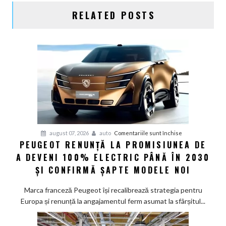
RELATED POSTS
pentru
august 07, 2026
auto
Comentariile sunt închise
PEUGEOT RENUNȚĂ LA PROMISIUNEA DE
Peugeot
A DEVENI 100% ELECTRIC PÂNĂ ÎN 2030
renunță
la
ȘI CONFIRMĂ ȘAPTE MODELE NOI
promisiunea
de
Marca franceză Peugeot își recalibrează strategia pentru
a
Europa și renunță la angajamentul ferm asumat la sfârșitul...
deveni
100%