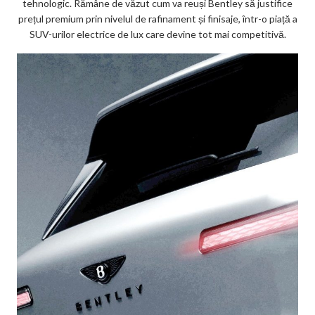
tehnologic. Rămâne de văzut cum va reuși Bentley să justifice
prețul premium prin nivelul de rafinament și finisaje, într-o piață a
SUV-urilor electrice de lux care devine tot mai competitivă.