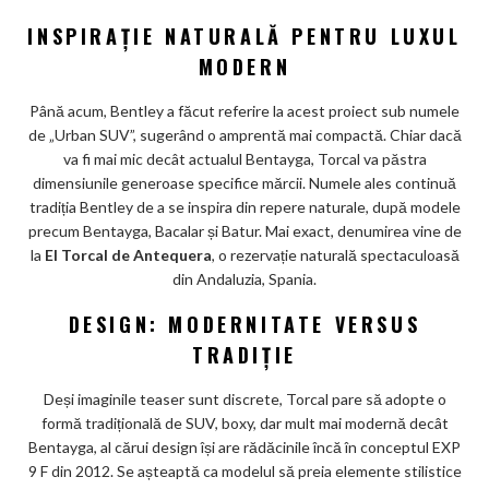
ks
INSPIRAȚIE NATURALĂ PENTRU LUXUL
MODERN
Până acum, Bentley a făcut referire la acest proiect sub numele
de „Urban SUV”, sugerând o amprentă mai compactă. Chiar dacă
va fi mai mic decât actualul Bentayga, Torcal va păstra
dimensiunile generoase specifice mărcii. Numele ales continuă
tradiția Bentley de a se inspira din repere naturale, după modele
precum Bentayga, Bacalar și Batur. Mai exact, denumirea vine de
la
El Torcal de Antequera
, o rezervație naturală spectaculoasă
din Andaluzia, Spania.
DESIGN: MODERNITATE VERSUS
TRADIȚIE
Deși imaginile teaser sunt discrete, Torcal pare să adopte o
formă tradițională de SUV, boxy, dar mult mai modernă decât
Bentayga, al cărui design își are rădăcinile încă în conceptul EXP
9 F din 2012. Se așteaptă ca modelul să preia elemente stilistice