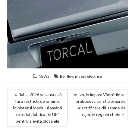
,
NEWS
Bentley
masini electrice
NAVIGARE
Rabla 2026 se lansează
Volvo, în impas: Vânzările se
fără restricții de origine:
prăbușesc, iar strategia de
ÎN
Ministerul Mediului amână
electrificare dă semne de
ARTICOLE
criteriul „fabricat în UE”
eșec în regiuni cheie
pentru a evita blocajele