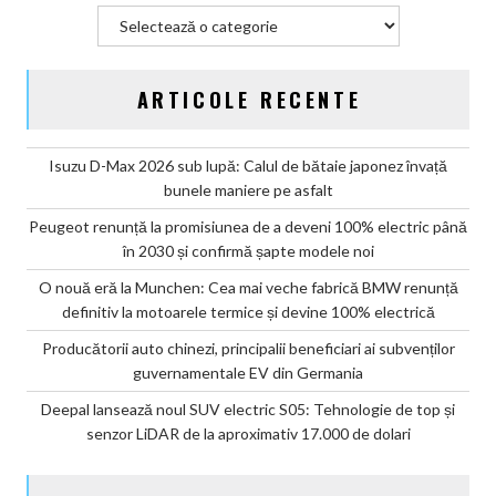
Categorii
ARTICOLE RECENTE
Isuzu D-Max 2026 sub lupă: Calul de bătaie japonez învață
bunele maniere pe asfalt
Peugeot renunță la promisiunea de a deveni 100% electric până
în 2030 și confirmă șapte modele noi
O nouă eră la Munchen: Cea mai veche fabrică BMW renunță
definitiv la motoarele termice și devine 100% electrică
Producătorii auto chinezi, principalii beneficiari ai subvenților
guvernamentale EV din Germania
Deepal lansează noul SUV electric S05: Tehnologie de top și
senzor LiDAR de la aproximativ 17.000 de dolari