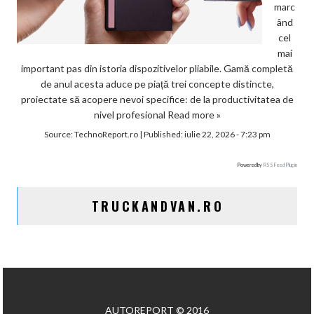
marc
ând
cel
mai
important pas din istoria dispozitivelor pliabile. Gamă completă
de anul acesta aduce pe piață trei concepte distincte,
proiectate să acopere nevoi specifice: de la productivitatea de
nivel profesional
Read more »
Source:
TechnoReport.ro
|
Published:
iulie 22, 2026 - 7:23 pm
Powered by
RSS Feed Plugin
TRUCKANDVAN.RO
AUTOREPORT © 2016