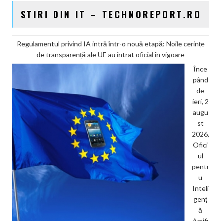
STIRI DIN IT – TECHNOREPORT.RO
Regulamentul privind IA intră într-o nouă etapă: Noile cerințe
de transparență ale UE au intrat oficial în vigoare
Înce
pând
de
ieri, 2
augu
st
2026,
Ofici
ul
pentr
u
Inteli
genț
ă
Artifi