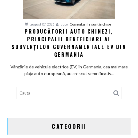
motoarele
termice
și
pentru
august 07, 2026
auto
Comentariile sunt închise
devine
PRODUCĂTORII AUTO CHINEZI,
Producătorii
100%
PRINCIPALII BENEFICIARI AI
auto
electrică
chinezi,
SUBVENȚILOR GUVERNAMENTALE EV DIN
principalii
GERMANIA
beneficiari
ai
Vânzările de vehicule electrice (EV) în Germania, cea mai mare
subvenților
piața auto europeană, au crescut semnificativ...
guvernamentale
EV
din
Germania
CATEGORII