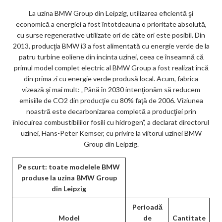
La uzina BMW Group din Leipzig, utilizarea eficientă şi
economică a energiei a fost întotdeauna o prioritate absolută,
cu surse regenerative utilizate ori de câte ori este posibil. Din
2013, producţia BMW i3 a fost alimentată cu energie verde de la
patru turbine eoliene din incinta uzinei, ceea ce înseamnă că
primul model complet electric al BMW Group a fost realizat încă
din prima zi cu energie verde produsă local. Acum, fabrica
vizează şi mai mult: „Până în 2030 intenţionăm să reducem
emisiile de CO2 din producţie cu 80% faţă de 2006. Viziunea
noastră este decarbonizarea completă a producţiei prin
înlocuirea combustibililor fosili cu hidrogen”, a declarat directorul
uzinei, Hans-Peter Kemser, cu privire la viitorul uzinei BMW
Group din Leipzig.
Pe scurt: toate modelele BMW
produse la uzina BMW Group
din Leipzig
Perioadă
Model
de
Cantitate