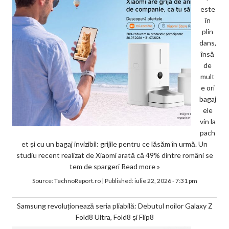
este
în
plin
dans,
însă
de
mult
e ori
bagaj
ele
vin la
pach
et și cu un bagaj invizibil: grijile pentru ce lăsăm în urmă. Un
studiu recent realizat de Xiaomi arată că 49% dintre români se
tem de spargeri
Read more »
Source:
TechnoReport.ro
|
Published:
iulie 22, 2026 - 7:31 pm
Samsung revoluționează seria pliabilă: Debutul noilor Galaxy Z
Fold8 Ultra, Fold8 și Flip8