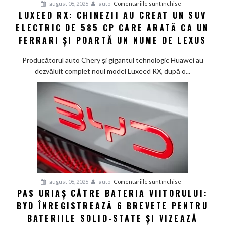
pentru
august 06, 2026
auto
Comentariile sunt închise
#1
LUXEED RX: CHINEZII AU CREAT UN SUV
Luxeed
în
ELECTRIC DE 585 CP CARE ARATĂ CA UN
RX:
China
Chinezii
FERRARI ȘI POARTĂ UN NUME DE LEXUS
au
creat
Producătorul auto Chery și gigantul tehnologic Huawei au
un
dezvăluit complet noul model Luxeed RX, după o...
SUV
electric
de
585
CP
care
arată
ca
un
Ferrari
pentru
august 06, 2026
auto
Comentariile sunt închise
PAS URIAȘ CĂTRE BATERIA VIITORULUI:
și
Pas
poartă
BYD ÎNREGISTREAZĂ 6 BREVETE PENTRU
uriaș
un
către
BATERIILE SOLID-STATE ȘI VIZEAZĂ
nume