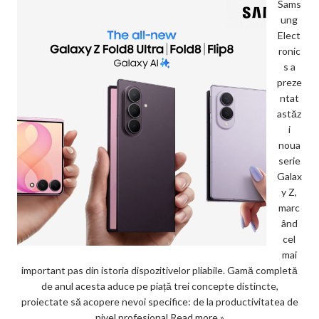
Sams
ung
Elect
ronic
s a
preze
ntat
astăz
i
noua
serie
Galax
y Z,
marc
ând
cel
mai
important pas din istoria dispozitivelor pliabile. Gamă completă
de anul acesta aduce pe piață trei concepte distincte,
proiectate să acopere nevoi specifice: de la productivitatea de
nivel profesional
Read more »