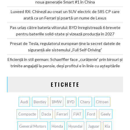
noua generație Smart #1 în China
Luxeed RX: Chinezii au creat un SUV electric de 585 CP care
arată ca un Ferrari și poartă un nume de Lexus
Pas uriaș către bateria viitorului: BYD înregistrează 6 brevete
pentru bateriile solid-state și vizează producția în 2027
Presat de Tesla, regulatorul european ține la secret datele de
siguranță ale sistemului „Full Self-Driving”
Eficiență în stil german: Schaeffler face „curățenie” prin birouri și
trimite angajații la pensie, deși profitul e în linie cu așteptările
ETICHETE
Audi
Bentley
BMW
BYD
Chery
Citroen
Compacte
Dacia
Ferrari
FIAT
Ford
Geely
General Motors
Honda
Hyundai
Jaguar
Kia