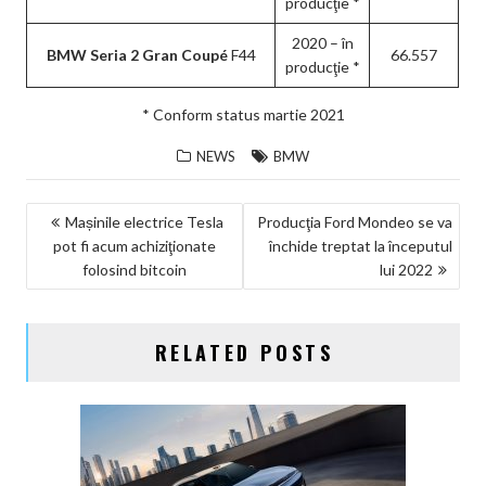
producţie *
2020 – în
BMW Seria 2 Gran Coupé
F44
66.557
producţie *
* Conform status martie 2021
NEWS
BMW
NAVIGARE
Mașinile electrice Tesla
Producţia Ford Mondeo se va
pot fi acum achiziţionate
închide treptat la începutul
ÎN
folosind bitcoin
lui 2022
ARTICOLE
RELATED POSTS