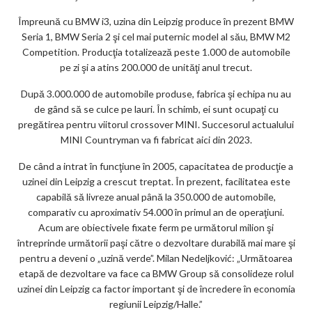
Împreună cu BMW i3, uzina din Leipzig produce în prezent BMW
Seria 1, BMW Seria 2 şi cel mai puternic model al său, BMW M2
Competition. Producţia totalizează peste 1.000 de automobile
pe zi şi a atins 200.000 de unităţi anul trecut.
După 3.000.000 de automobile produse, fabrica şi echipa nu au
de gând să se culce pe lauri. În schimb, ei sunt ocupaţi cu
pregătirea pentru viitorul crossover MINI. Succesorul actualului
MINI Countryman va fi fabricat aici din 2023.
De când a intrat în funcţiune în 2005, capacitatea de producţie a
uzinei din Leipzig a crescut treptat. În prezent, facilitatea este
capabilă să livreze anual până la 350.000 de automobile,
comparativ cu aproximativ 54.000 în primul an de operaţiuni.
Acum are obiectivele fixate ferm pe următorul milion şi
întreprinde următorii paşi către o dezvoltare durabilă mai mare şi
pentru a deveni o „uzină verde”. Milan Nedeljković: „Următoarea
etapă de dezvoltare va face ca BMW Group să consolideze rolul
uzinei din Leipzig ca factor important şi de încredere în economia
regiunii Leipzig/Halle.”