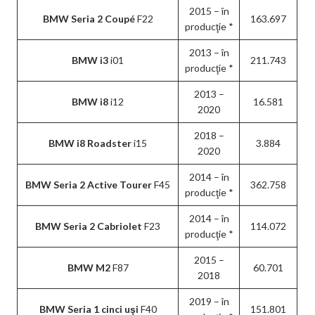
2015 – în
BMW Seria 2 Coupé
F22
163.697
producţie *
2013 – în
BMW i3
i01
211.743
producţie *
2013 –
BMW i8
i12
16.581
2020
2018 –
BMW i8 Roadster
i15
3.884
2020
2014 – în
BMW Seria 2 Active Tourer
F45
362.758
producţie *
2014 – în
BMW Seria 2 Cabriolet
F23
114.072
producţie *
2015 –
BMW M2
F87
60.701
2018
2019 – în
BMW Seria 1 cinci uşi
F40
151.801