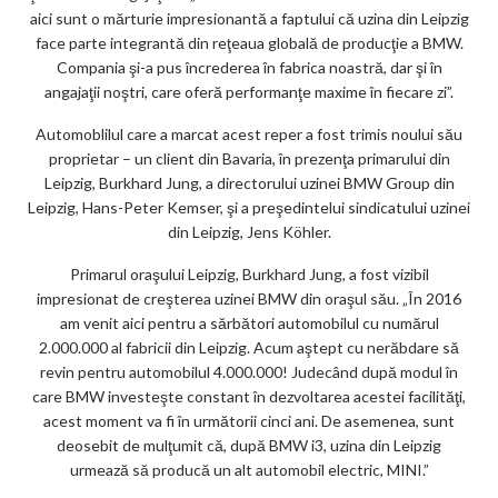
aici sunt o mărturie impresionantă a faptului că uzina din Leipzig
face parte integrantă din reţeaua globală de producţie a BMW.
Compania şi-a pus încrederea în fabrica noastră, dar şi în
angajaţii noştri, care oferă performanţe maxime în fiecare zi”.
Automoblilul care a marcat acest reper a fost trimis noului său
proprietar – un client din Bavaria, în prezenţa primarului din
Leipzig, Burkhard Jung, a directorului uzinei BMW Group din
Leipzig, Hans-Peter Kemser, şi a preşedintelui sindicatului uzinei
din Leipzig, Jens Köhler.
Primarul oraşului Leipzig, Burkhard Jung, a fost vizibil
impresionat de creşterea uzinei BMW din oraşul său. „În 2016
am venit aici pentru a sărbători automobilul cu numărul
2.000.000 al fabricii din Leipzig. Acum aştept cu nerăbdare să
revin pentru automobilul 4.000.000! Judecând după modul în
care BMW investeşte constant în dezvoltarea acestei facilităţi,
acest moment va fi în următorii cinci ani. De asemenea, sunt
deosebit de mulţumit că, după BMW i3, uzina din Leipzig
urmează să producă un alt automobil electric, MINI.”