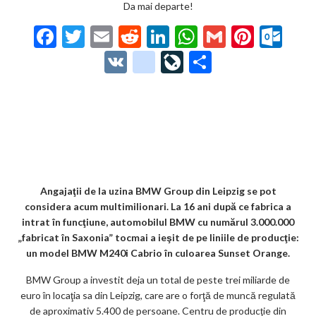
Da mai departe!
F
T
E
R
Li
W
G
Pi
O
ac
w
m
e
n
h
m
nt
ut
V
g
Li
P
e
itt
ai
d
ke
at
ai
er
lo
K
o
ve
ar
b
er
l
di
dI
s
l
es
o
o
Jo
ta
o
t
n
A
t
k.
gl
ur
je
o
p
co
e_
n
az
k
p
m
b
al
ă
o
Angajaţii de la uzina BMW Group din Leipzig se pot
considera acum multimilionari. La 16 ani după ce fabrica a
o
intrat în funcţiune, automobilul BMW cu numărul 3.000.000
k
„fabricat în Saxonia” tocmai a ieşit de pe liniile de producţie:
un model BMW M240i Cabrio în culoarea Sunset Orange.
m
BMW Group a investit deja un total de peste trei miliarde de
ar
euro în locaţia sa din Leipzig, care are o forţă de muncă regulată
ks
de aproximativ 5.400 de persoane. Centru de producţie din