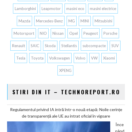
Lamborghini
Leapmotor
masini eco
masini electrice
Mazda
Mercedes-Benz
MG
MINI
Mitsubishi
Motorsport
NIO
Nissan
Opel
Peugeot
Porsche
Renault
SAIC
Skoda
Stellantis
subcompacte
SUV
Tesla
Toyota
Volkswagen
Volvo
VW
Xiaomi
XPENG
STIRI DIN IT – TECHNOREPORT.RO
Regulamentul privind IA intră într-o nouă etapă: Noile cerințe
de transparență ale UE au intrat oficial în vigoare
Înce
pând