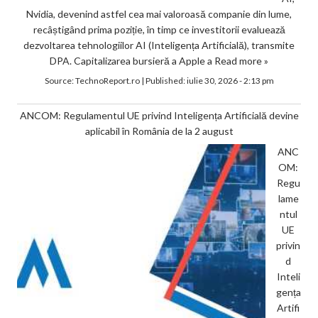
Nvidia, devenind astfel cea mai valoroasă companie din lume,
recâștigând prima poziție, în timp ce investitorii evaluează
dezvoltarea tehnologiilor AI (Inteligența Artificială), transmite
DPA. Capitalizarea bursieră a Apple a
Read more »
Source:
TechnoReport.ro
|
Published:
iulie 30, 2026 - 2:13 pm
ANCOM: Regulamentul UE privind Inteligența Artificială devine
aplicabil în România de la 2 august
ANC
OM:
Regu
lame
ntul
UE
privin
d
Inteli
gența
Artifi