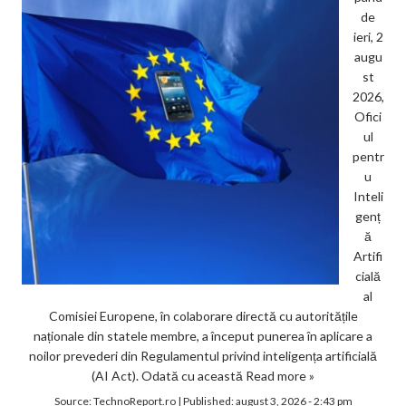
de
ieri, 2
augu
st
2026,
Ofici
ul
pentr
u
Inteli
genț
ă
Artifi
cială
al
Comisiei Europene, în colaborare directă cu autoritățile
naționale din statele membre, a început punerea în aplicare a
noilor prevederi din Regulamentul privind inteligența artificială
(AI Act). Odată cu această
Read more »
Source:
TechnoReport.ro
|
Published:
august 3, 2026 - 2:43 pm