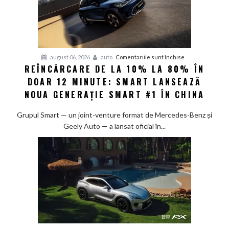
pentru
august 06, 2026
auto
Comentariile sunt închise
REÎNCĂRCARE DE LA 10% LA 80% ÎN
Reîncărcare
DOAR 12 MINUTE: SMART LANSEAZĂ
de
la
NOUA GENERAȚIE SMART #1 ÎN CHINA
10%
la
Grupul Smart — un joint-venture format de Mercedes-Benz și
80%
Geely Auto — a lansat oficial în...
în
doar
12
minute:
Smart
lansează
noua
generație
Smart