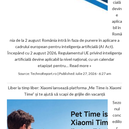
cială
devin
e
aplica
bil în
Româ
nia de la 2 august România intră în faza de punere în aplicare a
cadrului european pentru inteligența artificială (AI Act).
Începând cu 2 august 2026, Regulamentul UE privind inteligența
artificială devine aplicabil la nivel național, cu un calendar
etapizat pentru…
Read more »
Source:
TechnoReport.ro
|
Published:
iulie 27, 2026 - 6:27 am
Liber la timp liber: Xiaomi lansează platforma „Me Time is Xiaomi
Time” și te ajută să scapi de grijile din vacanță
Sezo
nul
conc
ediilo
r