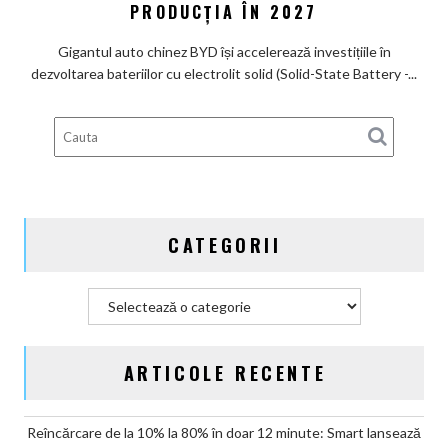
bateria
PRODUCȚIA ÎN 2027
de
viitorului:
Lexus
BYD
Gigantul auto chinez BYD își accelerează investițiile în
înregistrează
dezvoltarea bateriilor cu electrolit solid (Solid-State Battery -...
6
brevete
pentru
bateriile
solid-
state
și
CATEGORII
vizează
producția
în
Categorii
2027
ARTICOLE RECENTE
Reîncărcare de la 10% la 80% în doar 12 minute: Smart lansează