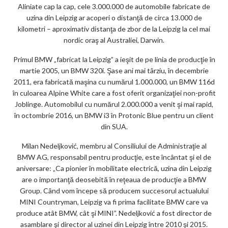
Aliniate cap la cap, cele 3.000.000 de automobile fabricate de
uzina din Leipzig ar acoperi o distanţă de circa 13.000 de
kilometri – aproximativ distanţa de zbor de la Leipzig la cel mai
nordic oraş al Australiei, Darwin.
Primul BMW „fabricat la Leipzig” a ieşit de pe linia de producţie în
martie 2005, un BMW 320i. Şase ani mai târziu, în decembrie
2011, era fabricată maşina cu numărul 1.000.000, un BMW 116d
în culoarea Alpine White care a fost oferit organizaţiei non-profit
Joblinge. Automobilul cu numărul 2.000.000 a venit şi mai rapid,
în octombrie 2016, un BMW i3 în Protonic Blue pentru un client
din SUA.
Milan Nedeljković, membru al Consiliului de Administraţie al
BMW AG, responsabil pentru producţie, este încântat şi el de
aniversare: „Ca pionier în mobilitate electrică, uzina din Leipzig
are o importanţă deosebită în reţeaua de producţie a BMW
Group. Când vom începe să producem succesorul actualului
MINI Countryman, Leipzig va fi prima facilitate BMW care va
produce atât BMW, cât şi MINI”. Nedeljković a fost director de
asamblare şi director al uzinei din Leipzig între 2010 şi 2015.