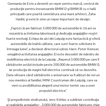
Germania de Este a devenit un reper pentru marcă, centrul de
producţie pentru inovatoarele BMW i3 şi BMW i8 cu o hală
principală care poartă semnătura unui mare arhitect, Zaha
Hadid, şi este în sine un reper important de design.
„Faptul că am fabricat 3.000.000 de automobile în 16 ani se
rezumă la activitatea laborioasă şi dedicaţia angajaţilor noştri
foarte motivaţi. Echipa de aici din Leipzig este fantastică şi oferă
automobile de înaltă calitate, care sunt foarte solicitate în
întreaga lume”, a declarat directorul uzinei, Hans-Peter Kemser,
omagiind activitatea angajaţilor. El este deosebit de mândru de
mobilitatea electrică de la Leipzig: „Reperul 3.000.000 pe care îl
sărbătorim astăzi include peste 200.000 de automobile BMW i3,
iar producţia de maşini full electrice continuă să se dezvolte.
Data viitoare când sărbătorim o aniversare va fi alături de noi un
nou membru al familiei, MINI Countryman din Leipzig, care va
veni cu posibilitatea alegerii unui motor termic sau a unei
propulsii electrice.”
Şi preşedintele sindicatului, Jens Köhler, a subliniat contribuţia
şi realizările angajaţilor: „3.000.000 de automobile fabricate chiar