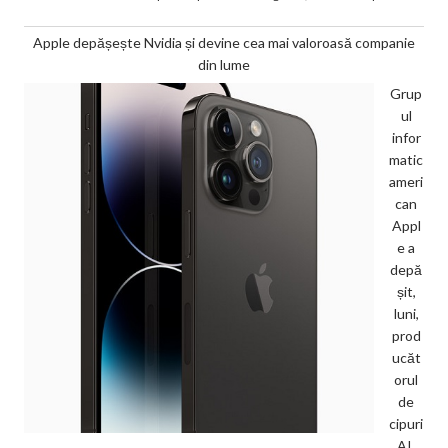
Apple depășește Nvidia și devine cea mai valoroasă companie
din lume
Grup
ul
infor
matic
ameri
can
Appl
e a
depă
șit,
luni,
prod
ucăt
orul
de
cipuri
AI,