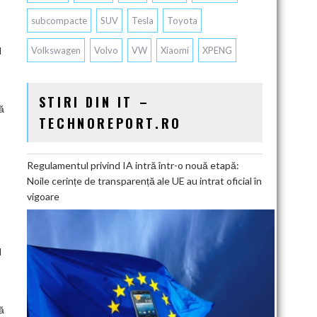
subcompacte
SUV
Tesla
Toyota
Volkswagen
Volvo
VW
Xiaomi
XPENG
d
STIRI DIN IT –
ă
TECHNOREPORT.RO
Regulamentul privind IA intră într-o nouă etapă:
Noile cerințe de transparență ale UE au intrat oficial în
vigoare
d
ă