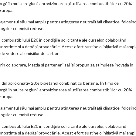
m
rgă în multe regiuni, aprovizionarea și utilizarea combustibililor cu 20%
 Europa.
ar
ks
ajamentul său mai amplu pentru atingerea neutralității climatice, folosin
giilor cu emisii reduse.
combustibilului E20 în condițiile solicitante ale curselor, colaborând
oștințe și a depăși provocările. Acest efort susține o inițiativă mai ampl
 de vedere al emisiilor de carbon.
prin colaborare, Mazda și partenerii săi își propun să stimuleze inovația în
 din aproximativ 20% bioetanol combinat cu benzină. În timp ce
rgă în multe regiuni, aprovizionarea și utilizarea combustibililor cu 20%
 Europa.
ajamentul său mai amplu pentru atingerea neutralității climatice, folosin
giilor cu emisii reduse.
combustibilului E20 în condițiile solicitante ale curselor, colaborând
oștințe și a depăși provocările. Acest efort susține o inițiativă mai ampl