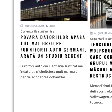
august 08, 2026
auto
pentru
Comentariile sunt închise
august 08, 20
POVARA DATORIILOR APASĂ
Povara
Comentariile sun
TOT MAI GREU PE
datoriilor
TENSIUN
apasă
FURNIZORII AUTO GERMANI,
WOLFSBUR
tot
ARATĂ UN STUDIU RECENT
CARE CO
mai
GRUPUL 
greu
Furnizorii auto din Germania sunt tot mai
MĂSURI 
pe
îndatorați și cheltuiesc mult mai mult
RESTRUC
furnizorii
pentru acoperirea dobânzilor...
auto
Membrii famili
germani,
dețin controlu
arată
Volkswagen, a
un
tuturor...
studiu
recent