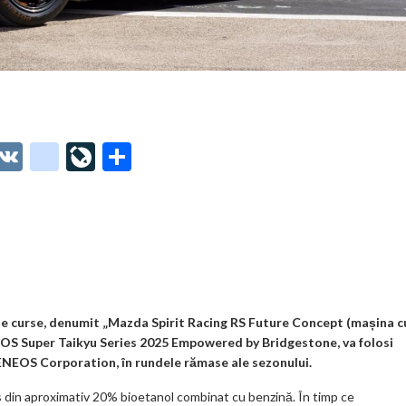
O
V
g
Li
P
t
K
o
ve
ar
o
o
Jo
ta
o
gl
ur
je
.
e_
n
az
co
b
al
ă
m
o
 curse, denumit „Mazda Spirit Racing RS Future Concept (mașina c
NEOS Super Taikyu Series 2025 Empowered by Bridgestone, va folosi
o
 ENEOS Corporation, în rundele rămase ale sezonului.
k
 din aproximativ 20% bioetanol combinat cu benzină. În timp ce