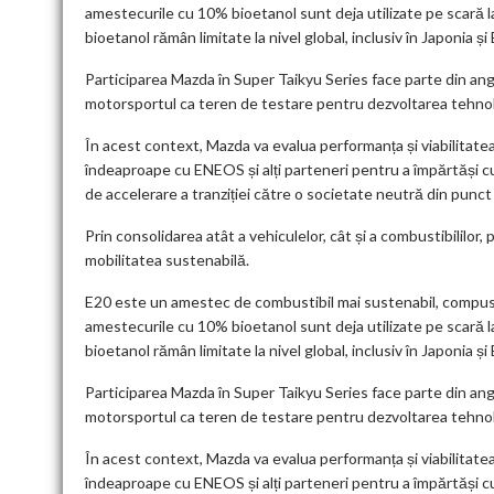
amestecurile cu 10% bioetanol sunt deja utilizate pe scară la
bioetanol rămân limitate la nivel global, inclusiv în Japonia și
Participarea Mazda în Super Taikyu Series face parte din ang
motorsportul ca teren de testare pentru dezvoltarea tehnolo
În acest context, Mazda va evalua performanța și viabilitatea 
îndeaproape cu ENEOS și alți parteneri pentru a împărtăși cun
de accelerare a tranziției către o societate neutră din punct
Prin consolidarea atât a vehiculelor, cât și a combustibililor, 
mobilitatea sustenabilă.
E20 este un amestec de combustibil mai sustenabil, compus
amestecurile cu 10% bioetanol sunt deja utilizate pe scară la
bioetanol rămân limitate la nivel global, inclusiv în Japonia și
Participarea Mazda în Super Taikyu Series face parte din ang
motorsportul ca teren de testare pentru dezvoltarea tehnolo
În acest context, Mazda va evalua performanța și viabilitatea 
îndeaproape cu ENEOS și alți parteneri pentru a împărtăși cun