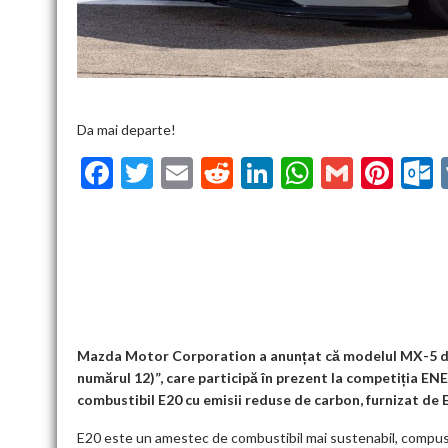
Da mai departe!
F
T
E
R
Li
W
G
Pi
ac
w
m
e
n
h
m
nt
u
e
itt
ai
d
ke
at
ai
er
l
b
er
l
di
dI
s
l
es
o
t
n
A
t
k
o
p
k
p
Mazda Motor Corporation a anunțat că modelul MX-5 de
numărul 12)”, care participă în prezent la competiția E
combustibil E20 cu emisii reduse de carbon, furnizat de
E20 este un amestec de combustibil mai sustenabil, compus