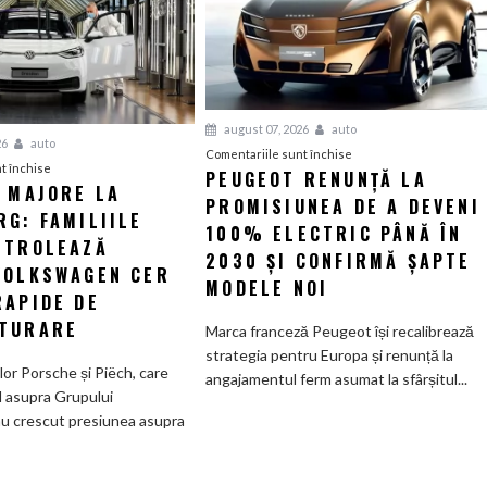
august 07, 2026
auto
26
auto
pentru
Comentariile sunt închise
pentru
t închise
PEUGEOT RENUNȚĂ LA
Peugeot
I MAJORE LA
Tensiuni
PROMISIUNEA DE A DEVENI
renunță
G: FAMILIILE
majore
la
100% ELECTRIC PÂNĂ ÎN
la
NTROLEAZĂ
promisiunea
2030 ȘI CONFIRMĂ ȘAPTE
Wolfsburg:
VOLKSWAGEN CER
de
MODELE NOI
Familiile
RAPIDE DE
a
care
deveni
TURARE
Marca franceză Peugeot își recalibrează
controlează
100%
strategia pentru Europa și renunță la
Grupul
electric
ilor Porsche și Piëch, care
angajamentul ferm asumat la sfârșitul...
Volkswagen
până
l asupra Grupului
cer
în
u crescut presiunea asupra
măsuri
2030
rapide
și
de