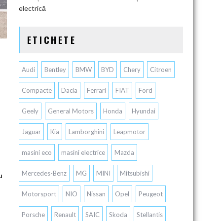
electrică
ETICHETE
Audi
Bentley
BMW
BYD
Chery
Citroen
Compacte
Dacia
Ferrari
FIAT
Ford
Geely
General Motors
Honda
Hyundai
Jaguar
Kia
Lamborghini
Leapmotor
masini eco
masini electrice
Mazda
Mercedes-Benz
MG
MINI
Mitsubishi
u
Motorsport
NIO
Nissan
Opel
Peugeot
Porsche
Renault
SAIC
Skoda
Stellantis